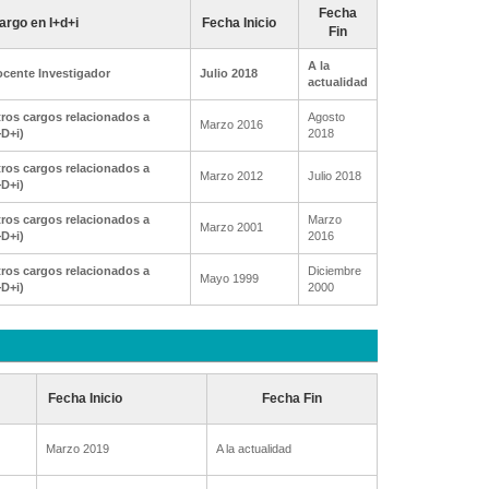
Fecha
argo en I+d+i
Fecha Inicio
Fin
A la
cente Investigador
Julio 2018
actualidad
ros cargos relacionados a
Agosto
Marzo 2016
+D+i)
2018
ros cargos relacionados a
Marzo 2012
Julio 2018
+D+i)
ros cargos relacionados a
Marzo
Marzo 2001
+D+i)
2016
ros cargos relacionados a
Diciembre
Mayo 1999
+D+i)
2000
Fecha Inicio
Fecha Fin
Marzo 2019
A la actualidad