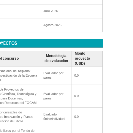
Julio 2026
Agosto 2026
OYECTOS
Monto
Metodología
l concurso
proyecto
de evaluación
(USD)
acional del Altiplano:
Evaluador por
nvestigación de la Escuela
0.0
pares
o
de Proyectos de
 Científica, Tecnológica y
Evaluador por
0.0
 para Docentes,
pares
con Recursos del FOCAM
oncursables de
Evaluador
n e Innovación y Planes
0.0
único/individual
oración de Libros
de libros por el Fondo de