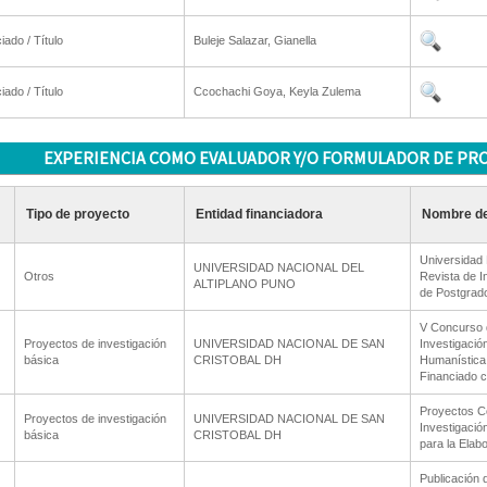
iado / Título
Buleje Salazar, Gianella
iado / Título
Ccochachi Goya, Keyla Zulema
EXPERIENCIA COMO EVALUADOR Y/O FORMULADOR DE PR
Tipo de proyecto
Entidad financiadora
Nombre de
Universidad N
UNIVERSIDAD NACIONAL DEL
Otros
Revista de I
ALTIPLANO PUNO
de Postgrad
V Concurso 
Proyectos de investigación
UNIVERSIDAD NACIONAL DE SAN
Investigación
básica
CRISTOBAL DH
Humanística
Financiado 
Proyectos C
Proyectos de investigación
UNIVERSIDAD NACIONAL DE SAN
Investigació
básica
CRISTOBAL DH
para la Elab
Publicación 