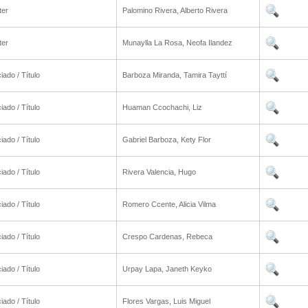
ter
Palomino Rivera, Alberto Rivera
ter
Munaylla La Rosa, Neofa Ilandez
iado / Título
Barboza Miranda, Tamira Tayttí
iado / Título
Huaman Ccochachi, Liz
iado / Título
Gabriel Barboza, Kety Flor
iado / Título
Rivera Valencia, Hugo
iado / Título
Romero Ccente, Alicia Vilma
iado / Título
Crespo Cardenas, Rebeca
iado / Título
Urpay Lapa, Janeth Keyko
iado / Título
Flores Vargas, Luis Miguel