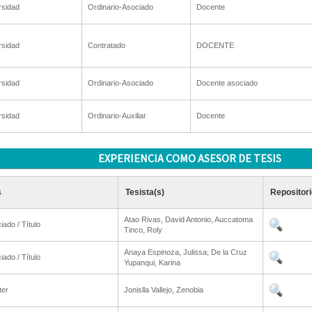
rsidad
Ordinario-Asociado
Docente
rsidad
Contratado
DOCENTE
rsidad
Ordinario-Asociado
Docente asociado
rsidad
Ordinario-Auxiliar
Docente
EXPERIENCIA COMO ASESOR DE TESIS
s
Tesista(s)
Repositori
Atao Rivas, David Antonio, Auccatoma
iado / Título
Tinco, Roly
Anaya Espinoza, Julissa; De la Cruz
iado / Título
Yupanqui, Karina
ter
Jonislla Vallejo, Zenobia