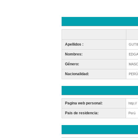
Apellidos :
GUTI
Nombres:
EDG
Género:
MASC
Nacionalidad:
PERÚ
Pagina web personal:
http://
Pais de residencia:
Perú