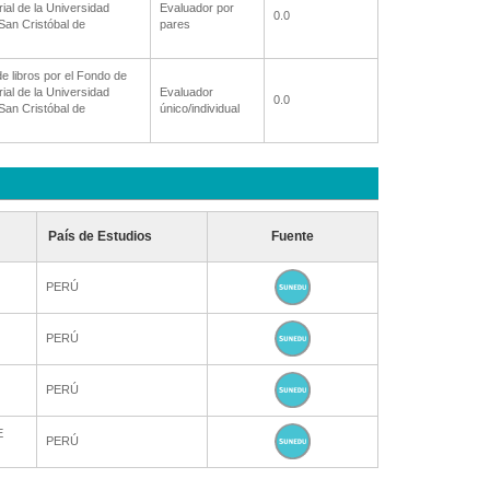
ial de la Universidad
Evaluador por
0.0
San Cristóbal de
pares
de libros por el Fondo de
ial de la Universidad
Evaluador
0.0
San Cristóbal de
único/individual
País de Estudios
Fuente
PERÚ
PERÚ
PERÚ
E
PERÚ