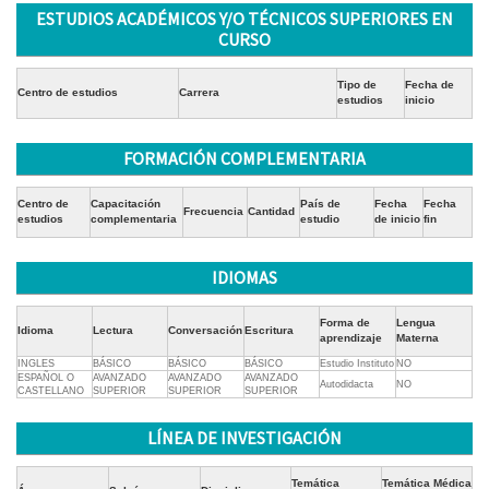
ESTUDIOS ACADÉMICOS Y/O TÉCNICOS SUPERIORES EN
CURSO
Tipo de
Fecha de
Centro de estudios
Carrera
estudios
inicio
FORMACIÓN COMPLEMENTARIA
Centro de
Capacitación
País de
Fecha
Fecha
Frecuencia
Cantidad
estudios
complementaria
estudio
de inicio
fin
IDIOMAS
Forma de
Lengua
Idioma
Lectura
Conversación
Escritura
aprendizaje
Materna
INGLES
BÁSICO
BÁSICO
BÁSICO
Estudio Instituto
NO
ESPAÑOL O
AVANZADO
AVANZADO
AVANZADO
Autodidacta
NO
CASTELLANO
SUPERIOR
SUPERIOR
SUPERIOR
LÍNEA DE INVESTIGACIÓN
Temática
Temática Médica