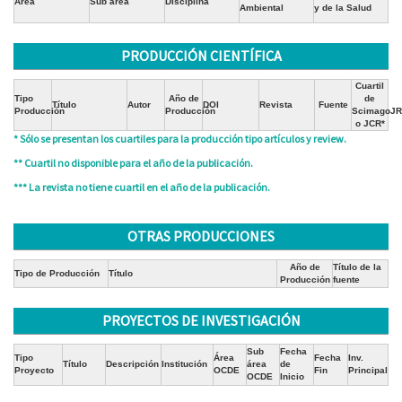
Área
Sub área
Disciplina
Ambiental
y de la Salud
PRODUCCIÓN CIENTÍFICA
Cuartil
Tipo
Año de
de
Título
Autor
DOI
Revista
Fuente
Producción
Producción
ScimagoJR
o JCR*
* Sólo se presentan los cuartiles para la producción tipo artículos y review.
** Cuartil no disponible para el año de la publicación.
*** La revista no tiene cuartil en el año de la publicación.
OTRAS PRODUCCIONES
Año de
Título de la
Tipo de Producción
Título
Producción
fuente
PROYECTOS DE INVESTIGACIÓN
Sub
Fecha
Tipo
Área
Fecha
Inv.
Título
Descripción
Institución
área
de
Proyecto
OCDE
Fin
Principal
OCDE
Inicio