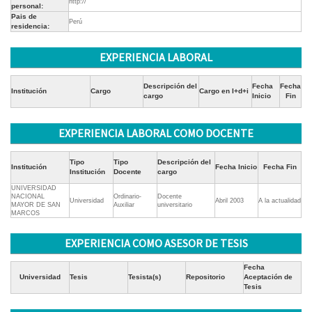
http://
personal:
Pais de
Perú
residencia:
EXPERIENCIA LABORAL
Descripción del
Fecha
Fecha
Institución
Cargo
Cargo en I+d+i
cargo
Inicio
Fin
EXPERIENCIA LABORAL COMO DOCENTE
Tipo
Tipo
Descripción del
Institución
Fecha Inicio
Fecha Fin
Institución
Docente
cargo
UNIVERSIDAD
NACIONAL
Ordinario-
Docente
Universidad
Abril 2003
A la actualidad
MAYOR DE SAN
Auxiliar
universitario
MARCOS
EXPERIENCIA COMO ASESOR DE TESIS
Fecha
Universidad
Tesis
Tesista(s)
Repositorio
Aceptación de
Tesis