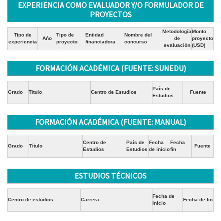
EXPERIENCIA COMO EVALUADOR Y/O FORMULADOR DE
PROYECTOS
Metodología
Monto
Tipo de
Tipo de
Entidad
Nombre del
Ańo
de
proyecto
experiencia
proyecto
financiadora
concurso
evaluación
(USD)
FORMACIÓN ACADÉMICA (FUENTE: SUNEDU)
País de
Grado
Título
Centro de Estudios
Fuente
Estudios
FORMACIÓN ACADÉMICA (FUENTE: MANUAL)
Centro de
País de
Fecha
Fecha
Grado
Título
Fuente
Estudios
Estudios
de inicio
fin
ESTUDIOS TÉCNICOS
Fecha de
Centro de estudios
Carrera
Fecha de fin
Inicio