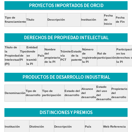
PROYECTOS IMPORTADOS DE ORCID
Fecha
Tipo de
Fecha
Título
Descripción
Institución
de
financiamiento
de Fin
Inicio
DERECHOS DE PROPIEDAD INTELECTUAL
Título de
Entidad
Nombre
Número
Participac
la
Tipo
donde
Trámite
Estado
del
de
Rol de
en los
Propiedad
de
se
País
vía
de la
propietario
registrode
participación
derechos 
Intelectual
PI
tramitó
PCT
patente
de la PI
la PI
la PI
(PI)
la PI
PRODUCTOS DE DESARROLLO INDUSTRIAL
Estado
Alcance
Propietario
Tipo de
Tipo de
Estado del
del uso
Denominación
del
del
desarrollo
participación
desarrollo
del
desarrollo
desarrollo
desarrollo
DISTINCIONES Y PREMIOS
Institución
Distinción
Descripción
País
Web Referencia