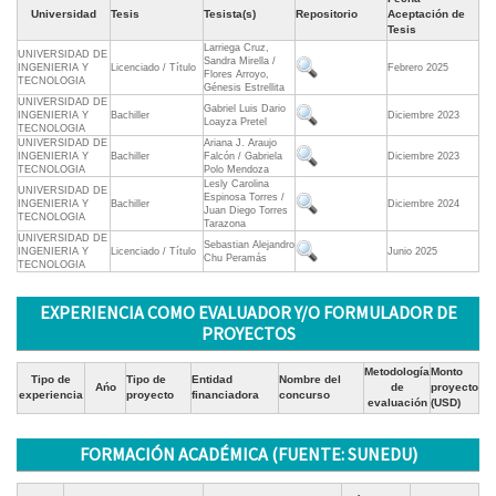
Universidad
Tesis
Tesista(s)
Repositorio
Aceptación de
Tesis
Larriega Cruz,
UNIVERSIDAD DE
Sandra Mirella /
INGENIERIA Y
Licenciado / Título
Febrero 2025
Flores Arroyo,
TECNOLOGIA
Génesis Estrellita
UNIVERSIDAD DE
Gabriel Luis Dario
INGENIERIA Y
Bachiller
Diciembre 2023
Loayza Pretel
TECNOLOGIA
UNIVERSIDAD DE
Ariana J. Araujo
INGENIERIA Y
Bachiller
Falcón / Gabriela
Diciembre 2023
TECNOLOGIA
Polo Mendoza
Lesly Carolina
UNIVERSIDAD DE
Espinosa Torres /
INGENIERIA Y
Bachiller
Diciembre 2024
Juan Diego Torres
TECNOLOGIA
Tarazona
UNIVERSIDAD DE
Sebastian Alejandro
INGENIERIA Y
Licenciado / Título
Junio 2025
Chu Peramás
TECNOLOGIA
EXPERIENCIA COMO EVALUADOR Y/O FORMULADOR DE
PROYECTOS
Metodología
Monto
Tipo de
Tipo de
Entidad
Nombre del
Ańo
de
proyecto
experiencia
proyecto
financiadora
concurso
evaluación
(USD)
FORMACIÓN ACADÉMICA (FUENTE: SUNEDU)