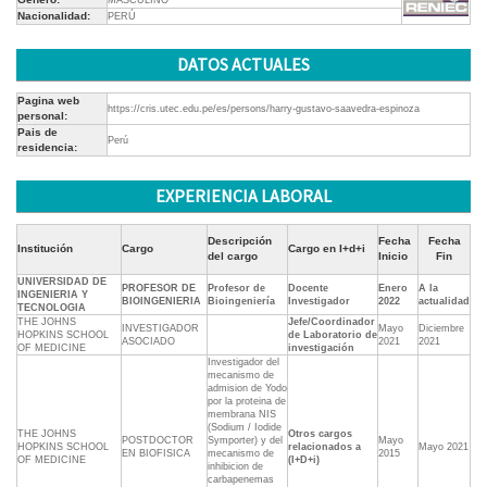
MASCULINO
Nacionalidad:
PERÚ
DATOS ACTUALES
Pagina web
https://cris.utec.edu.pe/es/persons/harry-gustavo-saavedra-espinoza
personal:
Pais de
Perú
residencia:
EXPERIENCIA LABORAL
Descripción
Fecha
Fecha
Institución
Cargo
Cargo en I+d+i
del cargo
Inicio
Fin
UNIVERSIDAD DE
PROFESOR DE
Profesor de
Docente
Enero
A la
INGENIERIA Y
BIOINGENIERIA
Bioingeniería
Investigador
2022
actualidad
TECNOLOGIA
THE JOHNS
Jefe/Coordinador
INVESTIGADOR
Mayo
Diciembre
HOPKINS SCHOOL
de Laboratorio de
ASOCIADO
2021
2021
OF MEDICINE
investigación
Investigador del
mecanismo de
admision de Yodo
por la proteina de
membrana NIS
(Sodium / Iodide
THE JOHNS
Otros cargos
POSTDOCTOR
Symporter) y del
Mayo
HOPKINS SCHOOL
relacionados a
Mayo 2021
EN BIOFISICA
mecanismo de
2015
OF MEDICINE
(I+D+i)
inhibicion de
carbapenemas