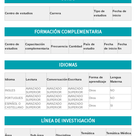
Tipo de
Fecha de
Centro de estudios
Carrera
estudios
inicio
FORMACIÓN COMPLEMENTARIA
Centro de
Capacitación
País de
Fecha
Fecha
Frecuencia
Cantidad
estudios
complementaria
estudio
de inicio
fin
IDIOMAS
Forma de
Lengua
Idioma
Lectura
Conversación
Escritura
aprendizaje
Materna
AVANZADO
AVANZADO
AVANZADO
INGLES
Otros
NO
SUPERIOR
SUPERIOR
SUPERIOR
AVANZADO
AVANZADO
AVANZADO
PORTUGUES
Otros
NO
SUPERIOR
SUPERIOR
SUPERIOR
ESPAÑOL O
AVANZADO
AVANZADO
AVANZADO
Otros
SI
CASTELLANO
SUPERIOR
SUPERIOR
SUPERIOR
LÍNEA DE INVESTIGACIÓN
Temática
Temática Médica
Área
Sub área
Disciplina