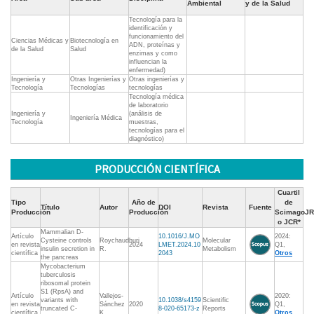
Ambiental
y de la Salud
Tecnología para la
identificación y
funcionamiento del
Ciencias Médicas y
Biotecnología en
ADN, proteínas y
de la Salud
Salud
enzimas y como
influencian la
enfermedad)
Ingeniería y
Otras Ingenierías y
Otras ingenierías y
Tecnología
Tecnologías
tecnologías
Tecnología médica
de laboratorio
Ingeniería y
(análisis de
Ingeniería Médica
Tecnología
muestras,
tecnologías para el
diagnóstico)
PRODUCCIÓN CIENTÍFICA
Cuartil
Tipo
Año de
de
Título
Autor
DOI
Revista
Fuente
Producción
Producción
ScimagoJR
o JCR*
Mammalian D-
Artículo
10.1016/J.MO
2024:
Cysteine controls
Roychaudhuri
Molecular
en revista
2024
LMET.2024.10
Q1,
insulin secretion in
R.
Metabolism
científica
2043
Otros
the pancreas
Mycobacterium
tuberculosis
ribosomal protein
S1 (RpsA) and
Artículo
Vallejos-
2020:
variants with
10.1038/s4159
Scientific
en revista
Sánchez
2020
Q1,
truncated C-
8-020-65173-z
Reports
científica
K.
Otros