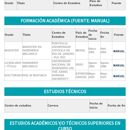
País de
Grado
Título
Centro de Estudios
Fuente
Estudios
FORMACIÓN ACADÉMICA (FUENTE: MANUAL)
Fecha
Centro de
País de
Fecha
Grado
Título
de
Fuente
Estudios
Estudios
fin
inicio
PONTIFICIA
MAGISTER EN
UNIVERSIDAD
Marzo
Abril
MAGISTER
INGENIERIA
CATOLICA DE
BRASIL
2002
2004
MECANICA
RIO DE JANEIRO
- PUC RIO
UNIVERSIDAD
LICENCIADO
INGENIERO
Agosto
Agosto
NACIONAL DE
PERÚ
/ TÍTULO
MECANICO
1993
1998
INGENIERIA UNI
THE JOHNS
ESTADOS
Mayo
Mayo
DOCTORADO
PHD IN BIOFISICA
HOPKINS
UNIDOS
2010
2015
UNIVERSITY
ESTUDIOS TÉCNICOS
Fecha de
Centro de estudios
Carrera
Fecha de fin
Inicio
ESTUDIOS ACADÉMICOS Y/O TÉCNICOS SUPERIORES EN
CURSO