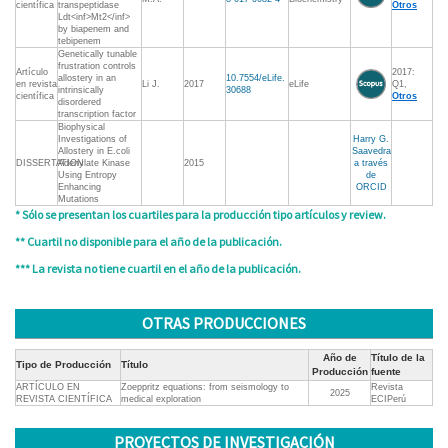
científica
transpeptidase
Otros
Ldt<inf>Mt2</inf>
by biapenem and
tebipenem
Genetically tunable
frustration controls
Artículo
2017:
allostery in an
10.7554/eLife.
en revista
Li J.
2017
eLife
Q1,
intrinsically
30688
científica
Otros
disordered
transcription factor
Biophysical
Investigations of
Harry G.
Allostery in E.coli
Saavedra
DISSERTATION
Adenylate Kinase
2015
a través
Using Entropy
de
Enhancing
ORCID
Mutations
* Sólo se presentan los cuartiles para la producción tipo artículos y review.
** Cuartil no disponible para el año de la publicación.
*** La revista no tiene cuartil en el año de la publicación.
OTRAS PRODUCCIONES
Año de
Título de la
Tipo de Producción
Título
Producción
fuente
ARTÍCULO EN
Zoeppritz equations: from seismology to
Revista
2025
REVISTA CIENTÍFICA
medical exploration
ECIPerú
PROYECTOS DE INVESTIGACIÓN