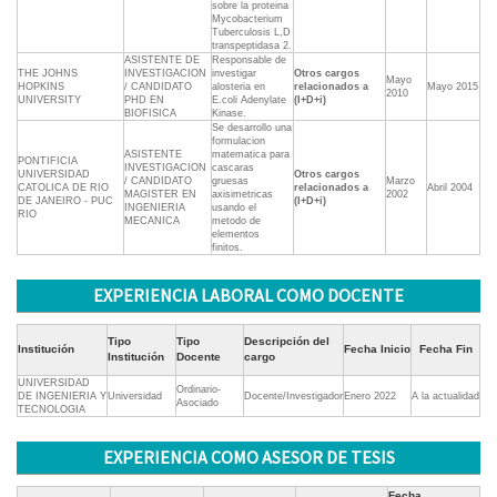
sobre la proteina
Mycobacterium
Tuberculosis L,D
transpeptidasa 2.
ASISTENTE DE
Responsable de
THE JOHNS
INVESTIGACION
investigar
Otros cargos
Mayo
HOPKINS
/ CANDIDATO
alosteria en
relacionados a
Mayo 2015
2010
UNIVERSITY
PHD EN
E.coli Adenylate
(I+D+i)
BIOFISICA
Kinase.
Se desarrollo una
formulacion
ASISTENTE
matematica para
PONTIFICIA
INVESTIGACION
cascaras
UNIVERSIDAD
Otros cargos
/ CANDIDATO
gruesas
Marzo
CATOLICA DE RIO
relacionados a
Abril 2004
MAGISTER EN
axisimetricas
2002
DE JANEIRO - PUC
(I+D+i)
INGENIERIA
usando el
RIO
MECANICA
metodo de
elementos
finitos.
EXPERIENCIA LABORAL COMO DOCENTE
Tipo
Tipo
Descripción del
Institución
Fecha Inicio
Fecha Fin
Institución
Docente
cargo
UNIVERSIDAD
Ordinario-
DE INGENIERIA Y
Universidad
Docente/Investigador
Enero 2022
A la actualidad
Asociado
TECNOLOGIA
EXPERIENCIA COMO ASESOR DE TESIS
Fecha