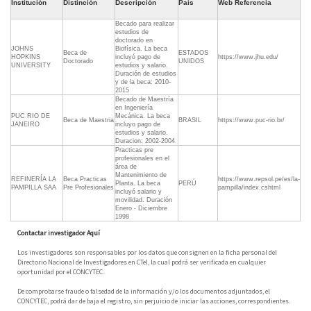
Institución
Distinción
Descripción
País
Web Referencia
Becado para realizar
estudios de
doctorado en
JOHNS
Biofísica. La beca
Beca de
ESTADOS
HOPKINS
incluyó pago de
https://www.jhu.edu/
Doctorado
UNIDOS
UNIVERSITY
estudios y salario.
Duración de estudios
y de la beca: 2010-
2015
Becado de Maestría
en Ingeniería
PUC RIO DE
Mecánica. La beca
Beca de Maestria
BRASIL
https://www.puc-rio.br/
JANEIRO
incluyo pago de
estudios y salario.
Duracion: 2002-2004
Practicas pre
profesionales en el
área de
Mantenimiento de
REFINERÍA LA
Beca Practicas
https://www.repsol.pe/es/la-
Planta. La beca
PERÚ
PAMPILLA SAA
Pre Profesionales
pampilla/index.cshtml
incluyó salario y
movilidad. Duración
Enero - Diciembre
1998
Contactar investigador Aquí
Los investigadores son responsables por los datos que consignen en la ficha personal del
Directorio Nacional de Investigadores en CTeI, la cual podrá ser verificada en cualquier
oportunidad por el CONCYTEC.
De comprobarse fraude o falsedad de la información y/o los documentos adjuntados, el
CONCYTEC, podrá dar de baja el registro, sin perjuicio de iniciar las acciones, correspondientes.