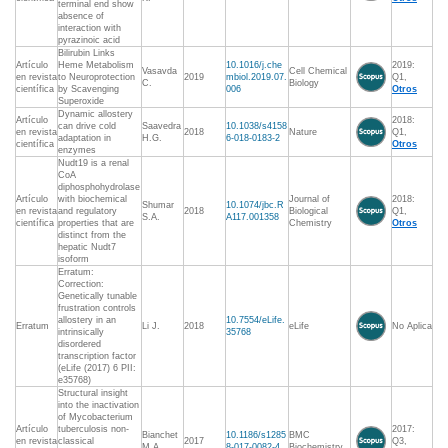
terminal end show
absence of
interaction with
pyrazinoic acid
Bilirubin Links
Artículo
Heme Metabolism
10.1016/j.che
2019:
Vasavda
Cell Chemical
en revista
to Neuroprotection
2019
mbiol.2019.07.
Q1,
C.
Biology
científica
by Scavenging
006
Otros
Superoxide
Dynamic allostery
Artículo
2018:
can drive cold
Saavedra
10.1038/s4158
en revista
2018
Nature
Q1,
adaptation in
H.G.
6-018-0183-2
científica
Otros
enzymes
Nudt19 is a renal
CoA
diphosphohydrolase
Artículo
with biochemical
Journal of
2018:
Shumar
10.1074/jbc.R
en revista
and regulatory
2018
Biological
Q1,
S.A.
A117.001358
científica
properties that are
Chemistry
Otros
distinct from the
hepatic Nudt7
isoform
Erratum:
Correction:
Genetically tunable
frustration controls
allostery in an
10.7554/eLife.
Erratum
Li J.
2018
eLife
No Aplica
intrinsically
35768
disordered
transcription factor
(eLife (2017) 6 PII:
e35768)
Structural insight
into the inactivation
of Mycobacterium
Artículo
tuberculosis non-
2017:
Bianchet
10.1186/s1285
BMC
en revista
classical
2017
Q3,
M.A.
8-017-0082-4
Biochemistry