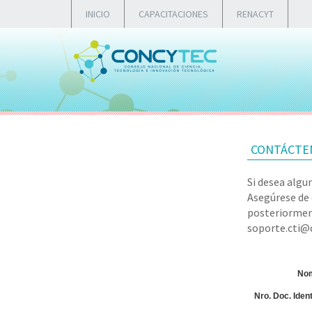
INICIO
CAPACITACIONES
RENACYT
CONTÁCTE
Si desea algu
Asegúrese de 
posteriorment
soporte.cti@c
Nom
Nro. Doc. Iden