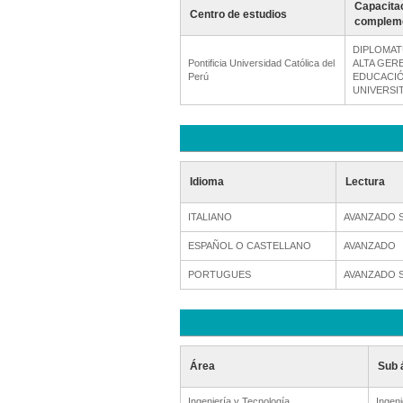
Capacita
Centro de estudios
compleme
DIPLOMAT
Pontificia Universidad Católica del
ALTA GER
Perú
EDUCACIÓ
UNIVERSIT
Idioma
Lectura
ITALIANO
AVANZADO 
ESPAÑOL O CASTELLANO
AVANZADO
PORTUGUES
AVANZADO 
Área
Sub 
Ingeniería y Tecnología
Ingeni