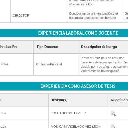
de Maestría y Doctorado que se
ofrecen en la UNI
Conducción de la investigación y el
Ot
R
DIRECTOR
desarrollo tecnológico del Instituto
(I
EXPERIENCIA LABORAL COMO DOCENTE
Institución
Tipo Docente
Descripción del cargo
Profesor Principal con actividad
docente y de investigador. Fui De
rsidad
Ordinario-Principal
elegido por tres años y actualmen
Vicerrector de Investigación
EXPERIENCIA COMO ASESOR DE TESIS
s
Tesista(s)
Repositori
rado
JOSE LUIS SOLIS VELIZ
rado
MONICA MARCELA GOMEZ LEON