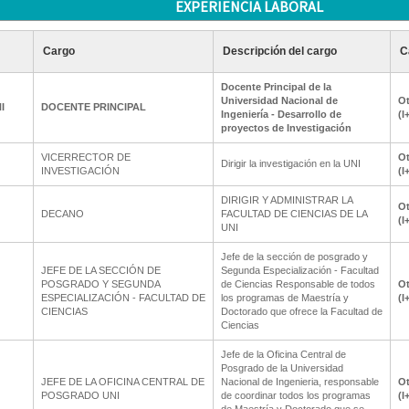
EXPERIENCIA LABORAL
Cargo
Descripción del cargo
C
Docente Principal de la
Universidad Nacional de
Ot
I
DOCENTE PRINCIPAL
Ingeniería - Desarrollo de
(I
proyectos de Investigación
VICERRECTOR DE
Ot
Dirigir la investigación en la UNI
INVESTIGACIÓN
(I
DIRIGIR Y ADMINISTRAR LA
Ot
DECANO
FACULTAD DE CIENCIAS DE LA
(I
UNI
Jefe de la sección de posgrado y
JEFE DE LA SECCIÓN DE
Segunda Especialización - Facultad
POSGRADO Y SEGUNDA
de Ciencias Responsable de todos
Ot
ESPECIALIZACIÓN - FACULTAD DE
los programas de Maestría y
(I
CIENCIAS
Doctorado que ofrece la Facultad de
Ciencias
Jefe de la Oficina Central de
Posgrado de la Universidad
JEFE DE LA OFICINA CENTRAL DE
Nacional de Ingenieria, responsable
Ot
POSGRADO UNI
de coordinar todos los programas
(I