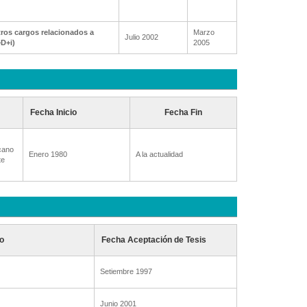
ros cargos relacionados a
Marzo
Julio 2002
+D+i)
2005
Fecha Inicio
Fecha Fin
cano
Enero 1980
A la actualidad
te
o
Fecha Aceptación de Tesis
Setiembre 1997
Junio 2001