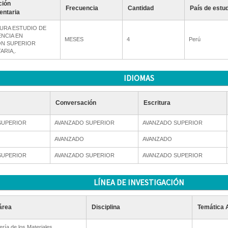
ción
Frecuencia
Cantidad
País de estu
ntaria
URA ESTUDIO DE
ENCIA EN
MESES
4
Perú
N SUPERIOR
ARIA,.
IDIOMAS
Conversación
Escritura
SUPERIOR
AVANZADO SUPERIOR
AVANZADO SUPERIOR
AVANZADO
AVANZADO
SUPERIOR
AVANZADO SUPERIOR
AVANZADO SUPERIOR
LÍNEA DE INVESTIGACIÓN
área
Disciplina
Temática 
ería de los Materiales