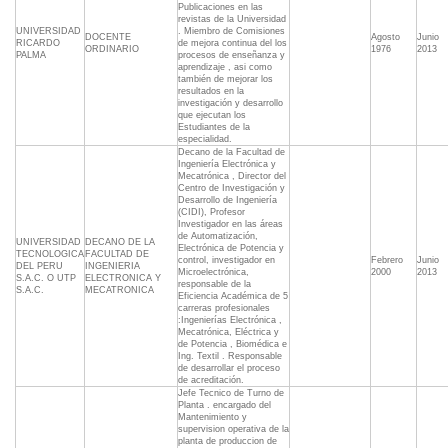
Publicaciones en las
revistas de la Universidad
UNIVERSIDAD
. Miembro de Comisiones
DOCENTE
Agosto
Junio
RICARDO
de mejora continua del los
ORDINARIO
1976
2013
PALMA
procesos de enseñanza y
aprendizaje , asi como
también de mejorar los
resultados en la
investigación y desarrollo
que ejecutan los
Estudiantes de la
especialidad.
Decano de la Facultad de
Ingeniería Electrónica y
Mecatrónica , Director del
Centro de Investigación y
Desarrollo de Ingeniería
(CIDI), Profesor
Investigador en las áreas
de Automatización,
UNIVERSIDAD
DECANO DE LA
Electrónica de Potencia y
TECNOLOGICA
FACULTAD DE
control, investigador en
Febrero
Junio
DEL PERU
INGENIERIA
Microelectrónica,
2000
2013
S.A.C. O UTP
ELECTRONICA Y
responsable de la
S.A.C.
MECATRONICA
Eficiencia Académica de 5
carreras profesionales
:Ingenierías Electrónica ,
Mecatrónica, Eléctrica y
de Potencia , Biomédica e
Ing. Textil . Responsable
de desarrollar el proceso
de acreditación.
Jefe Tecnico de Turno de
Planta . encargado del
Mantenimiento y
supervision operativa de la
planta de produccion de