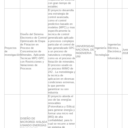
con gran tiempo de
establec
El proyecto desarrolla
una estrategia de
control avanzada,
como el control
predictivo basado en
modelos (MPC) y mas
especificamente la
Diseño del Sistema
tecnica de control
Electronico de Control
generalizado aplicado
Optimizado de Etapa
a procesos complejos
de Flotacion en
particular el control de
Ingenierías
UNIVERSIDAD
Proyectos
Proceso de
tipo generalizado GPC,
Ingeniería
Eléctrica,
NACIONAL DE
Juni
de
Concentracion de
a un proceso de
y
Electrónica
INGENIERIA
2018
investigación
Minerales, Aplicando
naturaleza compleja
Tecnología
e
UNI
Tecnicas MPC-GPC,
como es el proceso de
Informática
con Restricciones y
flotación de minerales.
Variaciones de
El proceso usado es
Procesos
un proceso MIMO de
2X2 , La metodologia y
la tecnica de
aplicacion en diversas
condiciones extremas,
lo que permite
garantizar su uso
industria
El proyecto aborda el
uso de las energías
renovables
(Fotovoltaica y Eólica)
para generar energía y
formar una micro red
(MG) de alta
DISEÑO DE
confiabilidad, para lo
MICRORED AISLADA
cual se recurre a tener
USANDO ENERGÍAS
un sistema de