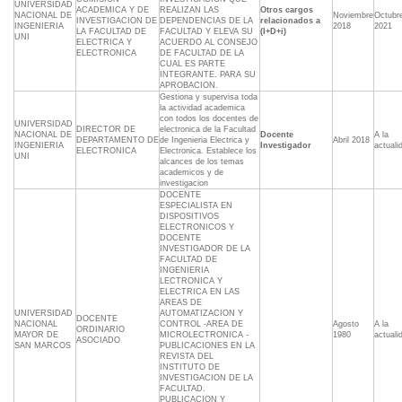
UNIVERSIDAD
ACADEMICA Y DE
REALIZAN LAS
Otros cargos
NACIONAL DE
Noviembre
Octubr
INVESTIGACION DE
DEPENDENCIAS DE LA
relacionados a
INGENIERIA
2018
2021
LA FACULTAD DE
FACULTAD Y ELEVA SU
(I+D+i)
UNI
ELECTRICA Y
ACUERDO AL CONSEJO
ELECTRONICA
DE FACULTAD DE LA
CUAL ES PARTE
INTEGRANTE. PARA SU
APROBACION.
Gestiona y supervisa toda
la actividad academica
con todos los docentes de
UNIVERSIDAD
DIRECTOR DE
electronica de la Facultad
NACIONAL DE
Docente
A la
DEPARTAMENTO DE
de Ingenieria Electrica y
Abril 2018
INGENIERIA
Investigador
actuali
ELECTRONICA
Electronica. Establece los
UNI
alcances de los temas
academicos y de
investigacion
DOCENTE
ESPECIALISTA EN
DISPOSITIVOS
ELECTRONICOS Y
DOCENTE
INVESTIGADOR DE LA
FACULTAD DE
INGENIERIA
LECTRONICA Y
ELECTRICA EN LAS
AREAS DE
UNIVERSIDAD
AUTOMATIZACION Y
DOCENTE
NACIONAL
CONTROL -AREA DE
Agosto
A la
ORDINARIO
MAYOR DE
MICROLECTRONICA -
1980
actuali
ASOCIADO
SAN MARCOS
PUBLICACIONES EN LA
REVISTA DEL
INSTITUTO DE
INVESTIGACION DE LA
FACULTAD.
PUBLICACION Y