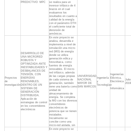
PREDICTIVO  MPC
se realiza para un
inversor trifásico de 4
brazos en el cual
evaluamos los
resultados en cuanto a
calidad de la energía
con el parámetro DTH
el coeficiente total de
distorsión de
armónicos.
En este proyecto se
analiza, desarrolla e
implementa a nivel de
simulación una micro-
red (MG) de energía
DESARROLLO DE
donde se utiliza
UNA MICRORED
generación eólica y
ROBUSTA Y
fotovoltaica, como
OPTIMIZADA ANTE
fuentes de energía
INESTABILIDADES Y
renovables. El micro-
DESBALANCES DE
red trifásico, además
TENSIÓN, CON
Ingenierías
de las cargas propias
UNIVERSIDAD
Proyectos
ENERGÍAS
Ingeniería
Eléctrica,
de cada sistema de
NACIONAL
Julio
de
RENOVABLES,
y
Electrónica
generación, también
MAYOR DE
2019
investigación
DENTRO DE UN
Tecnología
e
tiene una batería como
SAN MARCOS
SISTEMA DE
Informática
unidad de
GENERACIÓN
almacenamiento de
DISTRIBUIDA.
energía. Se completa
Aplicación de
la MG con los diversos
estrategias de control
convertidores
en los convertidores
electrónicos de
electrónicos
potencia que se tienen
instalados.
Inicialmente se
concibe como una
micro-red aislada, sin
En este proyecto se