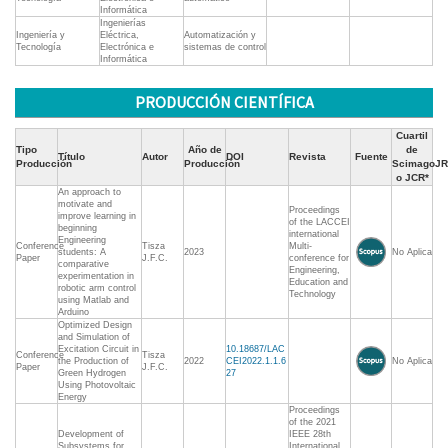
Informática
Ingenierías
Ingeniería y
Eléctrica,
Automatización y
Tecnología
Electrónica e
sistemas de control
Informática
PRODUCCIÓN CIENTÍFICA
Cuartil
Tipo
Año de
de
Título
Autor
DOI
Revista
Fuente
Producción
Producción
ScimagoJR
o JCR*
An approach to
motivate and
Proceedings
improve learning in
of the LACCEI
beginning
international
Engineering
Conference
Tisza
Multi-
students: A
2023
No Aplica
Paper
J.F.C.
conference for
comparative
Engineering,
experimentation in
Education and
robotic arm control
Technology
using Matlab and
Arduino
Optimized Design
and Simulation of
Excitation Circuit in
10.18687/LAC
Conference
Tisza
the Production of
2022
CEI2022.1.1.6
No Aplica
Paper
J.F.C.
Green Hydrogen
27
Using Photovoltaic
Energy
Proceedings
of the 2021
Development of
IEEE 28th
Subsystems for
International