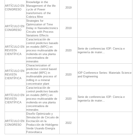
Knowledge in the
ARTÍCULO EN
Management of the life
2019
CONGRESO
cycle of Power
transformers of the
Cobriza Mine
Strategies for
Optimization of Time
ARTÍCULO EN
Delay in Nanoelectronics
2019
CONGRESO
Circuits with Process
Variations Effects
Caracterización de
control predictivo basado
ARTÍCULO EN
en modelo (MPC) en
Serie de conferencias IOP: Ciencia e
REVISTA
proceso multivariable de
2020
ingeniería de mater...
CIENTÍFICA
molienda en una planta
concentradora de
minerales
Characterization of
predictive control based
ARTÍCULO EN
on model (MPC) in
IOP Conference Series: Materials Science
REVISTA
2020
multivariable process of
and Engineering
CIENTÍFICA
milling in a mineral
concentrator plant
Caracterización de
control predictivo basado
ARTÍCULO EN
en modelo (MPC) en
Serie de conferencias IOP: Ciencia e
REVISTA
proceso multivariable de
2020
ingeniería de mater...
CIENTÍFICA
molienda en una planta
concentradora de
minerales
Diseño Optimizado y
Simulación de Circuito de
ARTÍCULO EN
Excitación en la
2022
CONGRESO
Producción de Hidrógeno
Verde Usando Energía
Fotovoltaica