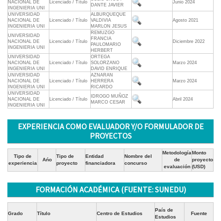
NACIONAL DE
Licenciado / Título
Junio 2024
DANTE JAVIER
INGENIERIA UNI
UNIVERSIDAD
ALBURQUEQUE
NACIONAL DE
Licenciado / Título
VALDIVIA
Agosto 2021
INGENIERIA UNI
MARLON JESUS
REMUZGO
UNIVERSIDAD
FRANCIA
NACIONAL DE
Licenciado / Título
Diciembre 2022
PAULOMARIO
INGENIERIA UNI
HERBERT
UNIVERSIDAD
ORTEGA
NACIONAL DE
Licenciado / Título
SOLORZANO
Marzo 2024
INGENIERIA UNI
DAVID ENRIQUE
UNIVERSIDAD
AZNARAN
NACIONAL DE
Licenciado / Título
HERRERA
Marzo 2024
INGENIERIA UNI
RICARDO
UNIVERSIDAD
IDROGO MUÑOZ
NACIONAL DE
Licenciado / Título
Abril 2024
MARCO CESAR
INGENIERIA UNI
EXPERIENCIA COMO EVALUADOR Y/O FORMULADOR DE
PROYECTOS
Metodología
Monto
Tipo de
Tipo de
Entidad
Nombre del
Ańo
de
proyecto
experiencia
proyecto
financiadora
concurso
evaluación
(USD)
FORMACIÓN ACADÉMICA (FUENTE: SUNEDU)
País de
Grado
Título
Centro de Estudios
Fuente
Estudios