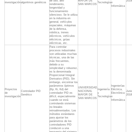
de uso, alto
MAYOR DE
2019
investigación
algoritmos genéticos
Tecnología
e
rendimiento,
SAN MARCOS
Informática
longevidad y
funcionamiento
silencioso. Se le utiliza
en la industria en
general, vehículos
espaciales, máquinas
de la defensa,
robótica, trenes
eléctricos, vehículos
eléctricos, grúas
eléctricas, etc.
Para controlar
procesos industriales
son utilizadas muchas
técnicas, una de las
más frecuentes,
debido a su
simplicidad y robustez,
es la denominada
Proporcional Integral
Derivativo (PID). Sin
embargo, encontrar los
parámetros óptimos
Ingenierías
UNIVERSIDAD
Proyectos
(Kp, Ki, Kd) del
Ingeniería
Eléctrica,
Controlador PID
NACIONAL
Juni
de
controlador PID es
y
Electrónica
Genético
MAYOR DE
2018
investigación
difícil, especialmente
Tecnología
e
SAN MARCOS
cuando se está
Informática
controlando sistemas
no lineales
retroalimentados. Los
métodos estándares
para ajustar los
parámetros de los
controladores PID
conducen a una
respuesta del sistema