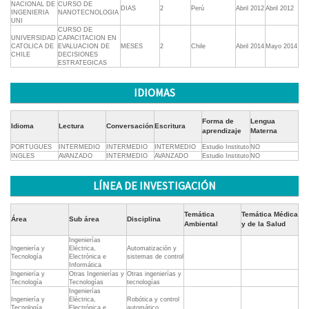
NACIONAL DE
CURSO DE
DIAS
2
Perú
Abril 2012
Abril 2012
INGENIERIA
NANOTECNOLOGIA
UNI
CURSO DE
UNIVERSIDAD
CAPACITACION EN
CATOLICA DE
EVALUACION DE
MESES
2
Chile
Abril 2014
Mayo 2014
CHILE
DECISIONES
ESTRATEGICAS
IDIOMAS
Forma de
Lengua
Idioma
Lectura
Conversación
Escritura
aprendizaje
Materna
PORTUGUES
INTERMEDIO
INTERMEDIO
INTERMEDIO
Estudio Instituto
NO
INGLES
AVANZADO
INTERMEDIO
AVANZADO
Estudio Instituto
NO
LÍNEA DE INVESTIGACIÓN
Temática
Temática Médica
Área
Sub área
Disciplina
Ambiental
y de la Salud
Ingenierías
Ingeniería y
Eléctrica,
Automatización y
Tecnología
Electrónica e
sistemas de control
Informática
Ingeniería y
Otras Ingenierías y
Otras ingenierías y
Tecnología
Tecnologías
tecnologías
Ingenierías
Ingeniería y
Eléctrica,
Robótica y control
Tecnología
Electrónica e
automático