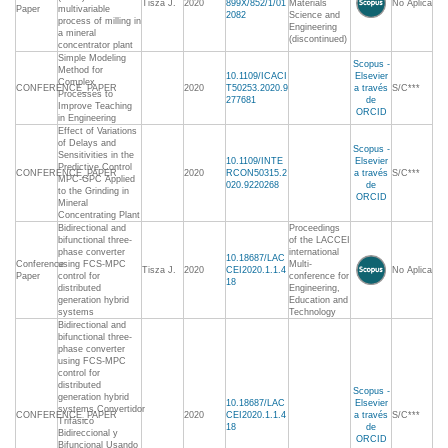
Tisza J.
2020
899X/852/1/01
Materials
No Aplica
Paper
multivariable
2082
Science and
process of milling in
Engineering
a mineral
(discontinued)
concentrator plant
Simple Modeling
Scopus -
Method for
10.1109/ICACI
Elsevier
Complex
CONFERENCE_PAPER
2020
T50253.2020.9
a través
S/C***
Processes to
277681
de
Improve Teaching
ORCID
in Engineering
Effect of Variations
of Delays and
Scopus -
Sensitivities in the
10.1109/INTE
Elsevier
Predictive Control
CONFERENCE_PAPER
2020
RCON50315.2
a través
S/C***
MPC-GPC Applied
020.9220268
de
to the Grinding in
ORCID
Mineral
Concentrating Plant
Bidirectional and
Proceedings
bifunctional three-
of the LACCEI
phase converter
international
10.18687/LAC
Conference
using FCS-MPC
Multi-
Tisza J.
2020
CEI2020.1.1.4
No Aplica
Paper
control for
conference for
18
distributed
Engineering,
generation hybrid
Education and
systems
Technology
Bidirectional and
bifunctional three-
phase converter
using FCS-MPC
control for
distributed
Scopus -
generation hybrid
10.18687/LAC
Elsevier
systems,Convertidor
CONFERENCE_PAPER
2020
CEI2020.1.1.4
a través
S/C***
Trifásico
18
de
Bidireccional y
ORCID
Bifuncional Usando