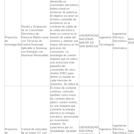
desarrolla un
convertidor electrónico
bidireccional en
sistemas de potencia.
El objetivo es tener un
mínimo contenido de
armónicos en la
Diseño y Evaluación
corriente de salida de
de un Convertidor
la celda electrónica,
Electrónico de
tener un control en la
Ingenierías
UNIVERSIDAD
Proyectos
Potencia Bidireccional
tensión de salida del
Ingeniería
Eléctrica,
NACIONAL
Abril
de
con Técnicas de
sistema y obtener una
y
Electrónica
MAYOR DE
2018
investigación
Control Avanzado
mayor eficiencia en los
Tecnología
e
SAN MARCOS
Aplicable a Sistemas
procesos de
Informática
con Energías con
conversión. La
Sistemas Renovables
estrategia de control
requiere que se utilice
una estructura más
pequeña del
convertidor de cinco
niveles (FBC) para
definir su estado en
cada intervalo de
muestreo. Se utiliza la
El motor de corriente
continua, conocido
también como motor
de corriente directa
(direct current motor),
es una máquina que
convierte la energía
eléctrica en energía
mecánica, provocando
un movimiento
rotatorio. Se
Ingenierías
caracteriza por su
UNIVERSIDAD
Proyectos
Control de velocidad
Ingeniería
Eléctrica,
rentabilidad, facilidad
NACIONAL
Agos
de
de un motor CC con
y
Electrónica