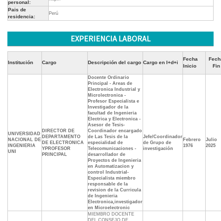
personal:
Pais de
Perú
residencia:
EXPERIENCIA LABORAL
Fecha
Fech
Institución
Cargo
Descripción del cargo
Cargo en I+d+i
Inicio
Fin
Docente Ordinario
Principal - Areas de
Electronica Industrial y
Microlectronica -
Profesor Especialista e
Investigador de la
facultad de Ingenieria
Electrica y Electronica -
Asesor de Tesis-
DIRECTOR DE
Coordinador encargado
UNIVERSIDAD
DEPARTAMENTO
de Las Tesis de la
Jefe/Coordinador
NACIONAL DE
Febrero
Julio
DE ELECTRONICA
especialidad de
de Grupo de
INGENIERIA
1976
2025
YPROFESOR
Telecomunicaciones -
investigación
UNI
PRINCIPAL
desarrollador de
Proyectos de Ingenieria
en Automatizacion y
control Industrial-
Especialista miembro
responsable de la
revision de la Curricula
de Ingenieria
Electronica,investigador
en Microelectronic
MIEMBRO DOCENTE
DEL CONSEJO DE