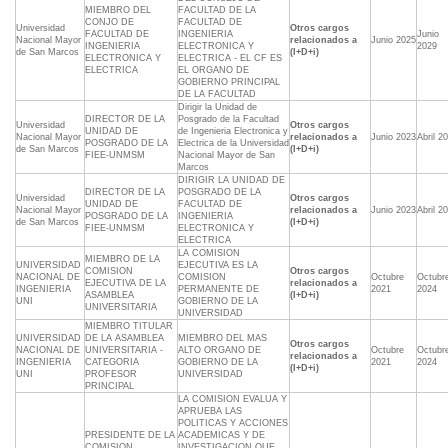
MIEMBRO DEL
FACULTAD DE LA
CONJO DE
FACULTAD DE
Universidad
Otros cargos
FACULTAD DE
INGENIERIA
Junio
Nacional Mayor
relacionados a
Junio 2025
INGENIERIA
ELECTRONICA Y
2029
de San Marcos
(I+D+i)
ELECTRONICA Y
ELECTRICA - EL CF ES
ELECTRICA
EL ORGANO DE
GOBIERNO PRINCIPAL
DE LA FACULTAD
Dirigir la Unidad de
DIRECTOR DE LA
Posgrado de la Facultad
Universidad
Otros cargos
UNIDAD DE
de Ingenieria Electronica y
Nacional Mayor
relacionados a
Junio 2023
Abril 2
POSGRADO DE LA
Electrica de la Universidad
de San Marcos
(I+D+i)
FIEE-UNMSM
Nacional Mayor de San
Marcos
DIRIGIR LA UNIDAD DE
DIRECTOR DE LA
POSGRADO DE LA
Universidad
Otros cargos
UNIDAD DE
FACULTAD DE
Nacional Mayor
relacionados a
Junio 2023
Abril 2
POSGRADO DE LA
INGENIERIA
de San Marcos
(I+D+i)
FIEE-UNMSM
ELECTRONICA Y
ELECTRICA
LA COMISION
MIEMBRO DE LA
UNIVERSIDAD
EJECUTIVA ES LA
COMISION
Otros cargos
NACIONAL DE
COMISION
Octubre
Octubr
EJECUTIVA DE LA
relacionados a
INGENIERIA
PERMANENTE DE
2021
2024
ASAMBLEA
(I+D+i)
UNI
GOBIERNO DE LA
UNIVERSITARIA
UNIVERSIDAD
MIEMBRO TITULAR
UNIVERSIDAD
DE LA ASAMBLEA
MIEMBRO DEL MAS
Otros cargos
NACIONAL DE
UNIVERSITARIA -
ALTO ORGANO DE
Octubre
Octubr
relacionados a
INGENIERIA
CATEGORIA
GOBIERNO DE LA
2021
2024
(I+D+i)
UNI
PROFESOR
UNIVERSIDAD
PRINCIPAL
LA COMISION EVALUA Y
APRUEBA LAS
POLITICAS Y ACCIONES
PRESIDENTE DE LA
ACADEMICAS Y DE
COMISION
INVESTIGACION QUE