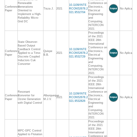
Renewable
Conference on
10.1109/INTE
Conference
Generations
Electronics,
Tisza J.
2021
RCON52678.2
No Aplica
Paper
Oriented to
Electrical
021.9532704
Implement a High-
Engineering
Reliability Micro-
and
Grid DC
Computing,
INTERCON
2021
Proceedings
of the 2021
IEEE 28th
State Observer-
International
Based Output
Conference on
Feedback Control
10.1109/INTE
Conference
Quispe
Electronics,
Applied to a Time-
2021
RCON52678.2
No Aplica
Paper
B.B.
Electrical
Discrete Coupled
021.9532729
Engineering
Inductors Cuk
and
Converter
Computing,
INTERCON
2021
Proceedings
of the 2021
IEEE 28th
International
Resonant
Conference on
10.1109/INTE
Conference
Converter for
Alburqueque
Electronics,
2021
RCON52678.2
No Aplica
Paper
Ozone Generation
M.J.V.
Electrical
021.9532826
with Digital Control
Engineering
and
Computing,
INTERCON
2021
Proceedings
of the 2021
IEEE 28th
MPC-GPC Control
International
Applied to Flotation
Conference on