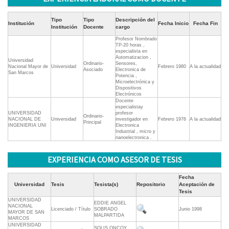
Tipo
Tipo
Descripción del
Institución
Fecha Inicio
Fecha Fin
Institución
Docente
cargo
Profesor Nombrado
TP-20 horas ,
especialista en
Automatizacion ,
Universidad
Ordinario-
Sensores,
Nacional Mayor de
Universidad
Febrero 1980
A la actualidad
Asociado
Electronica de
San Marcos
Potencia ,
Microelectrónica y
Dispositivos
Electrónicos
Docente
especialistay
UNIVERSIDAD
profesor
Ordinario-
NACIONAL DE
Universidad
investigador en
Febrero 1976
A la actualidad
Principal
INGENIERIA UNI
Electronica
Industrial , micro y
nanoelectronica .
EXPERIENCIA COMO ASESOR DE TESIS
Fecha
Universidad
Tesis
Tesista(s)
Repositorio
Aceptación de
Tesis
UNIVERSIDAD
EDDIE ANGEL
NACIONAL
Licenciado / Título
SOBRADO
Junio 1998
MAYOR DE SAN
MALPARTIDA
MARCOS
UNIVERSIDAD
SOLIS ONCOY