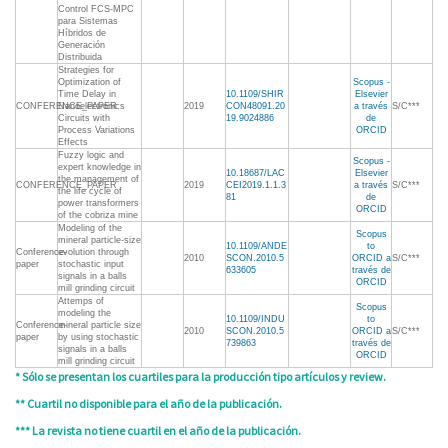
Control FCS-MPC
para Sistemas
Híbridos de
Generación
Distribuida
Strategies for
Optimization of
Scopus -
Time Delay in
10.1109/SHIR
Elsevier
CONFERENCE_PAPER
Nanoelectronics
2019
CON48091.20
a través
S/C***
Circuits with
19.9024886
de
Process Variations
ORCID
Effects
Fuzzy logic and
Scopus -
expert knowledge in
10.18687/LAC
Elsevier
the management of
CONFERENCE_PAPER
2019
CEI2019.1.1.3
a través
S/C***
the life cycle of
81
de
power transformers
ORCID
of the cobriza mine
Modeling of the
Scopus
mineral particle-size
10.1109/ANDE
to
Conference-
evolution through
2010
SCON.2010.5
ORCID a
S/C***
paper
stochastic input
633605
través de
signals in a balls
ORCID
mill grinding circuit
Attemps of
Scopus
modeling the
10.1109/INDU
to
Conference-
mineral particle size
2010
SCON.2010.5
ORCID a
S/C***
paper
by using stochastic
739863
través de
signals in a balls
ORCID
mill grinding circuit
* Sólo se presentan los cuartiles para la producción tipo artículos y review.
** Cuartil no disponible para el año de la publicación.
*** La revista no tiene cuartil en el año de la publicación.