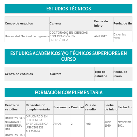
ESTUDIOS TÉCNICOS
Fecha de
Centro de estudios
Carrera
Fecha de fin
Inicio
DOCTORADO EN CIENCIAS
Diciembre
Universidad Nacional de Ingeniería
CON MENCIÓN EN
Abril 2017
2020
ENERGÉTICA
ESTUDIOS ACADÉMICOS Y/O TÉCNICOS SUPERIORES EN
CURSO
Tipo de
Fecha de
Centro de estudios
Carrera
estudios
inicio
FORMACIÓN COMPLEMENTARIA
Centro de
Capacitación
País de
Fecha
Frecuencia
Cantidad
Fecha fin
estudios
complementaria
estudio
de inicio
DIPLOMADO EN
UNIVERSIDAD
EFICIENCIA
NACIONAL DE
Junio
Noviembre
ENERGEGETICA -
AÑOS
2
Perú
INGENIERIA
1989
1991
UNI-CDG DE
UNI
ALEMANIA
UNIVERSIDAD