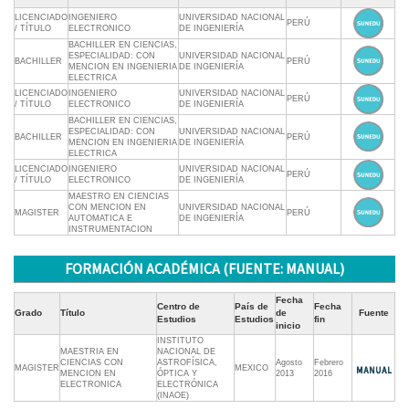
LICENCIADO
INGENIERO
UNIVERSIDAD NACIONAL
PERÚ
/ TÍTULO
ELECTRONICO
DE INGENIERÍA
BACHILLER EN CIENCIAS,
ESPECIALIDAD: CON
UNIVERSIDAD NACIONAL
BACHILLER
PERÚ
MENCION EN INGENIERIA
DE INGENIERÍA
ELECTRICA
LICENCIADO
INGENIERO
UNIVERSIDAD NACIONAL
PERÚ
/ TÍTULO
ELECTRONICO
DE INGENIERÍA
BACHILLER EN CIENCIAS,
ESPECIALIDAD: CON
UNIVERSIDAD NACIONAL
BACHILLER
PERÚ
MENCION EN INGENIERIA
DE INGENIERÍA
ELECTRICA
LICENCIADO
INGENIERO
UNIVERSIDAD NACIONAL
PERÚ
/ TÍTULO
ELECTRONICO
DE INGENIERÍA
MAESTRO EN CIENCIAS
CON MENCION EN
UNIVERSIDAD NACIONAL
MAGISTER
PERÚ
AUTOMATICA E
DE INGENIERÍA
INSTRUMENTACION
FORMACIÓN ACADÉMICA (FUENTE: MANUAL)
Fecha
Centro de
País de
Fecha
Grado
Título
de
Fuente
Estudios
Estudios
fin
inicio
INSTITUTO
MAESTRIA EN
NACIONAL DE
CIENCIAS CON
ASTROFÍSICA,
Agosto
Febrero
MAGISTER
MEXICO
MENCION EN
ÓPTICA Y
2013
2016
ELECTRONICA
ELECTRÓNICA
(INAOE)