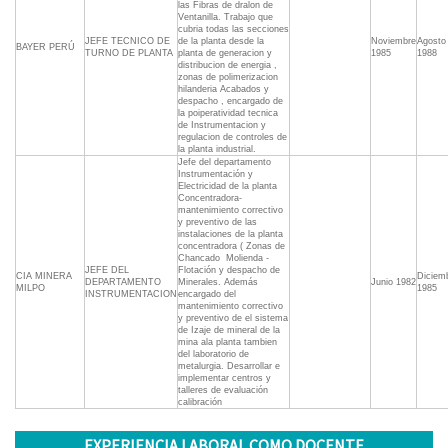
las Fibras de dralon de
Ventanilla. Trabajo que
cubria todas las secciones
JEFE TECNICO DE
de la planta desde la
Noviembre
Agosto
BAYER PERÚ
TURNO DE PLANTA
planta de generacion y
1985
1988
distribucion de energia ,
zonas de polimerizacion
hilanderia Acabados y
despacho , encargado de
la poiperatividad tecnica
de Instrumentacion y
regulacion de controles de
la planta industrial.
Jefe del departamento
Instrumentación y
Electricidad de la planta
Concentradora-
mantenimiento correctivo
y preventivo de las
instalaciones de la planta
concentradora ( Zonas de
Chancado  Molienda -
JEFE DEL
Flotación y despacho de
CIA MINERA
Diciem
DEPARTAMENTO
Minerales. Además
Junio 1982
MILPO
1985
INSTRUMENTACION
encargado del
mantenimiento correctivo
y preventivo de el sistema
de Izaje de mineral de la
mina ala planta tambien
del laboratorio de
metalurgia. Desarrollar e
implementar centros y
talleres de evaluación
calibración
EXPERIENCIA LABORAL COMO DOCENTE