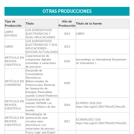
OTRAS PRODUCCIONES
Tipo de
Año de
Título
Título de la fuente
Producción
Producción
LOS DISPOSITIVOS
LIBRO
ELECTRONICOS Y
2013
LIBRO
EDITADO
SUSU APLICACIONES
LOS DISPOSITIVOS
ELECTRONICOS Y SUS
LIBRO
2013
APLICACIONES -
EDICION ACTUALIZADA
Caracterizacion de
ARTÍCULO EN
compuertas digitales
proceedings on International Symposium
REVISTA
2016
sometidas a variaciones
on Innovations I...
CIENTÍFICA
de procesos
Desarrollo de
Convertidores
Electrónicos
ARTÍCULO EN
Bidireccionales de
2018
CONGRESO
Potencia para Sistemas
de Generación de
Energías Renovables
usando Control Predictivo
Caracterización del
ARTÍCULO EN
método SVPWM con
ECIPERU 2019 DOI:
REVISTA
2019
inversor trifásico de dos
https://doi.org/10.33017/RevECIPeru20...
CIENTÍFICA
niveles
Metodologías de
ARTÍCULO EN
optimización para
ECIPERU2017 DOI:
REVISTA
circuitos nano
2017
https://doi.org/10.33017/RevECIPeru201...
CIENTÍFICA
electrónicos con
variaciones de proceso
Fuzzy Logic and Expert