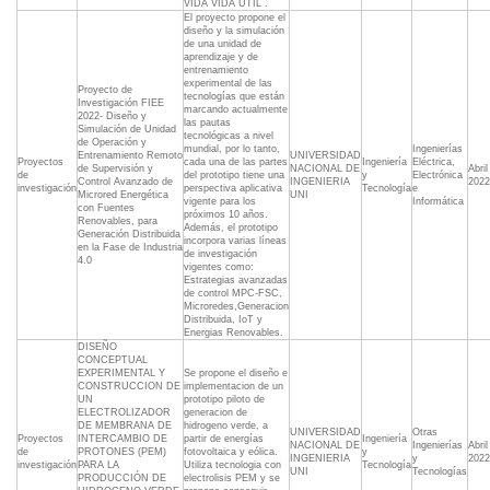
VIDA VIDA UTIL .
El proyecto propone el
diseño y la simulación
de una unidad de
aprendizaje y de
entrenamiento
experimental de las
Proyecto de
tecnologías que están
Investigación FIEE
marcando actualmente
2022- Diseño y
las pautas
Simulación de Unidad
tecnológicas a nivel
de Operación y
mundial, por lo tanto,
Ingenierías
Entrenamiento Remoto
UNIVERSIDAD
Proyectos
cada una de las partes
Ingeniería
Eléctrica,
de Supervisión y
NACIONAL DE
Abril
de
del prototipo tiene una
y
Electrónica
Control Avanzado de
INGENIERIA
2022
investigación
perspectiva aplicativa
Tecnología
e
Microred Energética
UNI
vigente para los
Informática
con Fuentes
próximos 10 años.
Renovables, para
Además, el prototipo
Generación Distribuida
incorpora varias líneas
en la Fase de Industria
de investigación
4.0
vigentes como:
Estrategias avanzadas
de control MPC-FSC,
Microredes,Generacion
Distribuida, IoT y
Energias Renovables.
DISEÑO
CONCEPTUAL
EXPERIMENTAL Y
Se propone el diseño e
CONSTRUCCION DE
implementacion de un
UN
prototipo piloto de
ELECTROLIZADOR
generacion de
DE MEMBRANA DE
hidrogeno verde, a
UNIVERSIDAD
Otras
Proyectos
INTERCAMBIO DE
partir de energías
Ingeniería
NACIONAL DE
Ingenierías
Abril
de
PROTONES (PEM)
fotovoltaica y eólica.
y
INGENIERIA
y
2022
investigación
PARA LA
Utiliza tecnologia con
Tecnología
UNI
Tecnologías
PRODUCCIÓN DE
electrolisis PEM y se