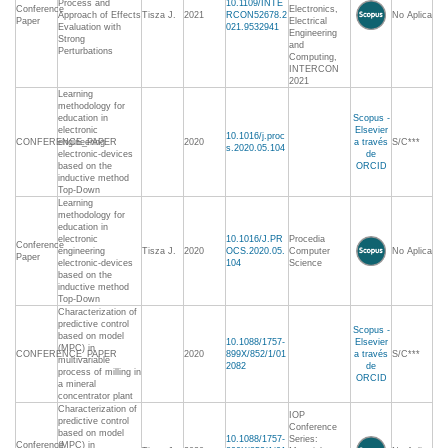
Process and
10.1109/INTE
Conference
Electronics,
Approach of Effects
Tisza J.
2021
RCON52678.2
No Aplica
Paper
Electrical
Evaluation with
021.9532941
Engineering
Strong
and
Perturbations
Computing,
INTERCON
2021
Learning
methodology for
education in
Scopus -
electronic
Elsevier
10.1016/j.proc
CONFERENCE_PAPER
engineering
2020
a través
S/C***
s.2020.05.104
electronic-devices
de
based on the
ORCID
inductive method
Top-Down
Learning
methodology for
education in
electronic
10.1016/J.PR
Procedia
Conference
engineering
Tisza J.
2020
OCS.2020.05.
Computer
No Aplica
Paper
electronic-devices
104
Science
based on the
inductive method
Top-Down
Characterization of
predictive control
Scopus -
based on model
10.1088/1757-
Elsevier
(MPC) in
CONFERENCE_PAPER
2020
899X/852/1/01
a través
S/C***
multivariable
2082
de
process of milling in
ORCID
a mineral
concentrator plant
Characterization of
IOP
predictive control
Conference
based on model
10.1088/1757-
Series:
Conference
(MPC) in