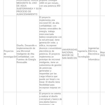
HIDROGENO VERDE
propone conseguir
MEDIANTE EL USO
1000 ml por minuto,
DE AGUA
con una potencia 450
SUBTERRANEA Y SU
W.
PROCESO DE
ALMACENAMIENTO
El proyecto
implementa una
microred DC de alta
confiabilidad, con
fuentes renovables de
energía, trabaja
interconectada
bidireccionalmente con
la red principal, tiene
generación solar, y
Diseño, Desarrollo e
eólica, incorporan
Implementación de
diversos convertidores
Ingenierías
UNIVERSIDAD
Proyectos
una Microrred
electrónicos de
Ingeniería
Eléctrica,
NACIONAL
May
de
Inteligente de Alta
potencia. El proyecto
y
Electrónica
MAYOR DE
2021
investigación
Confiabilidad, con
implementa un
Tecnología
e
SAN MARCOS
Fuentes de Energía
prototipo de microred
Informática
Renovable
inteligente, tiene un
subsistema de gestión
de potencias
generadas y
requeridas por las
carga trifasica que
puede ser lineal o no
lineal. El diseño tiene
flexibilidad para
incorporar mejoras en
el
El proyecto se orienta
a realizar el diseño
conceptual y basico de
una planta basica
(miniplanta ) de