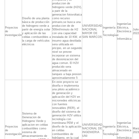
produccion de
hidrogeno verde (H2V),
a parir de la
generacion fotovoltaica
Diseño de una planta
como recurso
básica de producción
primario,se busca una
Ingenierías
de hidrogeno verde a
produccion de de
UNIVERSIDAD
Proyectos
Ingeniería
Eléctrica,
partir de energía solar
500ml/minuto de H2
NACIONAL
Julio
de
y
Electrónica
y aplicación de las
con una capacidad
MAYOR DE
2022
investigación
Tecnología
e
celdas combustibles a
instalada de 10 KW, el
SAN MARCOS
Informática
la carga de vehículos
insumo agua destilada
eléctricos
sera utilizada en
pricipio, en un segundo
nivel se prevee
incorporar un sistema
de desionizacion del
agua comun. El H2V
producido sera
almacenado en
tanques a baja presion
aproximadamente 5
En este proyecto se
diseña e implementa
una piloto académico
de generación y
aplicación del H2V en
microrredes eléctricas
con fuentes
renovables (RER), el
diseño del sistema de
Sistema de
generación H2V utiliza
Generacion de
tecnología con
Hidrogeno Verde y
membrana PEM y el
Ingenierías
aplicacion en celdas
UNIVERSIDAD
Proyectos
diseño de la aplicación
Ingeniería
Eléctrica,
conbustibles como
NACIONAL DE
Mar
de
en celdas
y
Electrónica
sistema de
INGENIERIA
2023
investigación
combustibles de
Tecnología
e
almacenamiento de
UNI
hidrógeno, en la cual
Informática