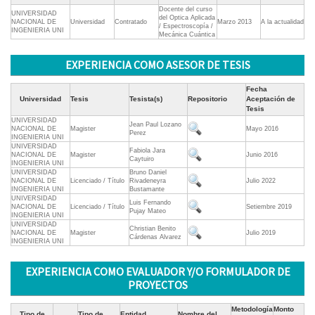
Docente del curso
UNIVERSIDAD
del Optica Aplicada
NACIONAL DE
Universidad
Contratado
Marzo 2013
A la actualidad
/ Espectroscopía /
INGENIERIA UNI
Mecánica Cuántica
EXPERIENCIA COMO ASESOR DE TESIS
Fecha
Universidad
Tesis
Tesista(s)
Repositorio
Aceptación de
Tesis
UNIVERSIDAD
Jean Paul Lozano
NACIONAL DE
Magister
Mayo 2016
Perez
INGENIERIA UNI
UNIVERSIDAD
Fabiola Jara
NACIONAL DE
Magister
Junio 2016
Caytuiro
INGENIERIA UNI
UNIVERSIDAD
Bruno Daniel
NACIONAL DE
Licenciado / Título
Rivadeneyra
Julio 2022
INGENIERIA UNI
Bustamante
UNIVERSIDAD
Luis Fernando
NACIONAL DE
Licenciado / Título
Setiembre 2019
Pujay Mateo
INGENIERIA UNI
UNIVERSIDAD
Christian Benito
NACIONAL DE
Magister
Julio 2019
Cárdenas Alvarez
INGENIERIA UNI
EXPERIENCIA COMO EVALUADOR Y/O FORMULADOR DE
PROYECTOS
Metodología
Monto
Tipo de
Tipo de
Entidad
Nombre del