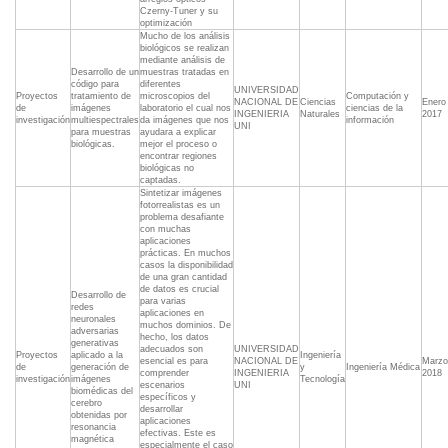
Czerny-Tuner y su
optimización
Mucho de los análisis
biológicos se realizan
mediante análisis de
Desarrollo de un
muestras tratadas en
código para
diferentes
UNIVERSIDAD
Proyectos
tratamiento de
microscopios del
Computación y
NACIONAL DE
Ciencias
Enero
de
imágenes
laboratorio el cual nos
ciencias de la
INGENIERIA
Naturales
2017
investigación
multiespectrales
da imágenes que nos
información
UNI
para muestras
ayudara a explicar
biológicas.
mejor el proceso o
encontrar regiones
biológicas no
captadas.
Sintetizar imágenes
fotorrealistas es un
problema desafiante
con muchas
aplicaciones
prácticas. En muchos
casos la disponibilidad
de una gran cantidad
de datos es crucial
Desarrollo de
para varias
redes
aplicaciones en
neuronales
muchos dominios. De
adversarias
hecho, los datos
generativas
adecuados son
UNIVERSIDAD
Proyectos
aplicado a la
Ingeniería
esencial es para
NACIONAL DE
Marzo
de
generación de
y
Ingeniería Médica
comprender
INGENIERIA
2018
investigación
imágenes
Tecnología
escenarios
UNI
biomédicas del
específicos y
cerebro
desarrollar
obtenidas por
aplicaciones
resonancia
efectivas. Este es
magnética
especialmente el caso