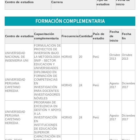
Centro de estudios
Carrera
estudios
inicio
FORMACIÓN COMPLEMENTARIA
Fecha
Capacitación
País de
Fecha
Centro de estudios
Frecuencia
Cantidad
de
complementaria
estudio
fin
inicio
FORMULACION DE
PROYECTOS DE
UNIVERSIDAD
INVERSION BAJO
Octubre
Octubre
NACIONAL DE
LA METODOLOGIA
HORAS
20
Perú
2013
2013
INGENIERIA UNI
SNIP - SECTOR
EDUCACION Y
UNIVERSIDADES
DIPLOMADO EN
FORMACIÓN DE
UNIVERSIDAD
COMPETENCIAS
PERUANA
EN
Agosto
Diciembre
HORAS
24
Perú
CAYETANO
INVESTIGACIÓN
2017
2017
HEREDIA
PARA DOCENTES
INVESTIGADORES
NÓVELES
PROGRAMA DE
EXCELENCIA EN
GESTIÓN Y APOYO
UNIVERSIDAD
A LA
PERUANA
Agosto
Diciembre
INVESTIGACIÓN
HORAS
24
Perú
CAYETANO
2017
2017
EN
HEREDIA
INSTITUCIONES
DE EDUCACIÓN
SUPERIOR
CAPACITACIÓN EN