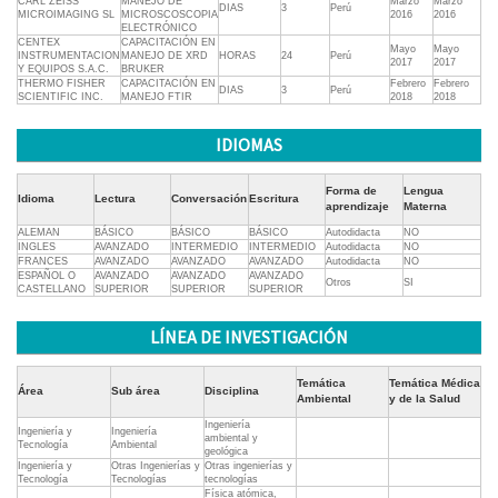
CARL ZEISS
MANEJO DE
Marzo
Marzo
DIAS
3
Perú
MICROIMAGING SL
MICROSCOSCOPIA
2016
2016
ELECTRÓNICO
CENTEX
CAPACITACIÓN EN
Mayo
Mayo
INSTRUMENTACION
MANEJO DE XRD
HORAS
24
Perú
2017
2017
Y EQUIPOS S.A.C.
BRUKER
THERMO FISHER
CAPACITACIÓN EN
Febrero
Febrero
DIAS
3
Perú
SCIENTIFIC INC.
MANEJO FTIR
2018
2018
IDIOMAS
Forma de
Lengua
Idioma
Lectura
Conversación
Escritura
aprendizaje
Materna
ALEMAN
BÁSICO
BÁSICO
BÁSICO
Autodidacta
NO
INGLES
AVANZADO
INTERMEDIO
INTERMEDIO
Autodidacta
NO
FRANCES
AVANZADO
AVANZADO
AVANZADO
Autodidacta
NO
ESPAÑOL O
AVANZADO
AVANZADO
AVANZADO
Otros
SI
CASTELLANO
SUPERIOR
SUPERIOR
SUPERIOR
LÍNEA DE INVESTIGACIÓN
Temática
Temática Médica
Área
Sub área
Disciplina
Ambiental
y de la Salud
Ingeniería
Ingeniería y
Ingeniería
ambiental y
Tecnología
Ambiental
geológica
Ingeniería y
Otras Ingenierías y
Otras ingenierías y
Tecnología
Tecnologías
tecnologías
Física atómica,