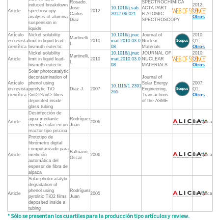
Rosado,
SPECTROCHIMICA
induced breakdown
2012:
Jose
10.1016/j.sab.
ACTA PART
Article
spectroscopy
2012
Q1,
Carlos
2012.06.021
B-ATOMIC
analysis of alumina
Otros
Diaz
SPECTROSCOPY
suspension in
liquids
Artículo
Nickel solubility
10.1016/j.jnuc
Journal of
2010:
Martinelli
en revista
limit in liquid lead-
2010
mat.2010.03.0
Nuclear
Q1,
L.
científica
bismuth eutectic
08
Materials
Otros
Nickel solubility
10.1016/j.jnuc
JOURNAL OF
2010:
Martinelli,
Article
limit in liquid lead-
2010
mat.2010.03.0
NUCLEAR
Q1,
L.
bismuth eutectic
08
MATERIALS
Otros
Solar photocatalytic
decontamination of
Journal of
Artículo
phenol using
Solar Energy
2007:
10.1115/1.2391
en revista
pyrolytic TiO
Diaz J.
2007
Engineering,
Q1,
265
científica
<inf>2</inf> films
Transactions
Otros
deposited inside
of the ASME
glass tubing
Desinfección de
agua mediante
Rodríguez,
Article
2006
No Aplica
energía solar en un
Juan
reactor tipo piscina
Prototipo de
fibrómetro digital
computarizado para
Baltuano,
Article
medición
2006
No Aplica
Oscar
automática del
espesor de fibra de
alpaca
Solar photocatalytic
degradation of
phenol using
Rodríguez,
Article
2005
No Aplica
pyrolitic TiO2 films
Juan
deposited inside a
tubing
* Sólo se presentan los cuartiles para la producción tipo artículos y review.