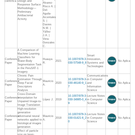
científica
Design and
Alvarez-
Response Surface
Risco A. |
Methodology—
Del-
Preliminary
Aguila-
Antibacterial
Arcentales
Activity
S. |
Davies
N.M. |
Yáñez
J.A. |
Vera-
Gonzales
C.
A Comparison of
Machine Learning
Smart
Classifiers for
Conference
Huauya
10.1007/978-3-
Innovation,
Water-Body
2021
No Aplica
Paper
R.
030-57548-9_6
Systems and
Segmentation Task
Technologies
in the PeruSAT-1
Imagery
Chronic Pain
Communications
Estimation Through
10.1007/978-3-
in Computer
Conference
Mauricio
Deep Facial
2020
030-46140-9_1
and
No Aplica
Paper
A.
Descriptors
7
Information
Analysis
Science
Cross-Domain
10.1007/978-3-
Lecture Notes
Conference
Interpolation for
López J.
2019
030-34995-0_4
in Computer
No Aplica
Paper
Unpaired Image-to-
9
Science
Image Translation
High-resolution
generative
10.1007/978-3-
Lecture Notes
Conference
adversarial neural
Mauricio
2018
030-01421-6_2
in Computer
No Aplica
Paper
networks applied to
A.
0
Science
histological images
generation
Effect of particle
size on laser-