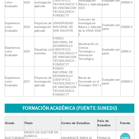
CIENTIFICO,
Investigacion
Evaluador por
como
2016
investigación
100000.0
TECNOLOGICO Y
Básica y Aplicada
pares
Evaluador
aplicada
DE INNOVACION
2015
TECNOLOGICA -
FONDECYT
Concurso de
Experiencia
Proyectos de
UNIVERSIDAD
Investigacion
Evaluador por
como
2016
investigación
NACIONAL DE
Básica y Aplicada
150000.0
pares
Evaluador
aplicada
SAN AGUSTIN
de la UNSA 2016-
2
FONDO
NACIONAL DE
Movilización en
DESARROLLO
Experiencia
Ciencia
Pasantías y/o
CIENTIFICO,
Evaluador por
como
2016
Tecnología e
10000.0
misiones
TECNOLOGICO Y
pares
Evaluador
Innovacion
DE INNOVACION
Tecnológica
TECNOLOGICA -
FONDECYT
FONDO
NACIONAL DE
DESARROLLO
Experiencia
Proyectos de
Becas de
CIENTIFICO,
Evaluador por
como
2017
investigación
Doctorado en el
100000.0
TECNOLOGICO Y
panel
Evaluador
aplicada
Extranjero 2017-1
DE INNOVACION
TECNOLOGICA -
FONDECYT
FORMACIÓN ACADÉMICA (FUENTE: SUNEDU)
País de
Grado
Título
Centro de Estudios
Fuente
Estudios
GRADO DE DOCTOR EN
QUÍMICA,
DOCTORADO
UNIVERSITÉ PARIS XI
FRANCIA