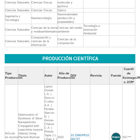
Ciencias Naturales
Ciencias físicas
molecular y
química
Ciencias Naturales
Ciencias físicas
Optica
Nanomateriales
Ingeniería y
Nanotecnología
(producción y
Tecnología
propiedades)
Tecnología e
Ciencias de la tierra
Ciencias del medio
Ciencias Naturales
innovación
y medioambientales
ambiente
Ambiental
Computación y
Ciencias de la
Ciencias Naturales
ciencias de la
computación
información
PRODUCCIÓN CIENTÍFICA
Cuartil
Tipo
Año de
de
Título
Autor
DOI
Revista
Fuente
Producción
Producción
ScimagoJR
o JCR*
Laime-
Oviedo
L.A. |
Soncco-
Ccahui
A.A. |
Peralta-
Alarcon
Optimization of
G. |
Synthesis of Silver
Arenas-
Nanoparticles
Chávez
Conjugated with
C.A. |
Lepechinia meyenii
Pineda-
Artículo
(Salvia) Using
Tapia J.L.
10.3390/PR10
en revista
Plackett-Burman
2022
S/C***
| Diaz J. |
091727