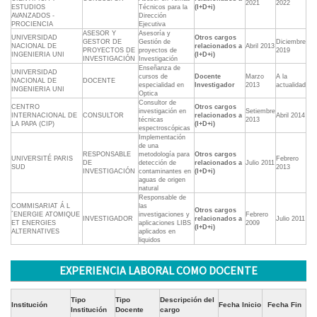
2021
2022
ESTUDIOS
Técnicos para la
(I+D+i)
AVANZADOS -
Dirección
PROCIENCIA
Ejecutiva
ASESOR Y
Asesoría y
UNIVERSIDAD
Otros cargos
GESTOR DE
Gestión de
Diciembre
NACIONAL DE
relacionados a
Abril 2013
PROYECTOS DE
proyectos de
2019
INGENIERIA UNI
(I+D+i)
INVESTIGACIÓN
Investigación
Enseñanza de
UNIVERSIDAD
cursos de
Docente
Marzo
A la
NACIONAL DE
DOCENTE
especialidad en
Investigador
2013
actualidad
INGENIERIA UNI
Optica
Consultor de
CENTRO
Otros cargos
investigación en
Setiembre
INTERNACIONAL DE
CONSULTOR
relacionados a
Abril 2014
técnicas
2013
LA PAPA (CIP)
(I+D+i)
espectroscópicas
Implementación
de una
RESPONSABLE
metodología para
Otros cargos
UNIVERSITÉ PARIS
Febrero
DE
detección de
relacionados a
Julio 2011
SUD
2013
INVESTIGACIÓN
contaminantes en
(I+D+i)
aguas de origen
natural
Responsable de
COMMISARIAT Á L
las
Otros cargos
´ENERGIE ATOMIQUE
investigaciones y
Febrero
INVESTIGADOR
relacionados a
Julio 2011
ET ENERGIES
aplicaciones LIBS
2009
(I+D+i)
ALTERNATIVES
aplicados en
liquidos
EXPERIENCIA LABORAL COMO DOCENTE
Tipo
Tipo
Descripción del
Institución
Fecha Inicio
Fecha Fin
Institución
Docente
cargo