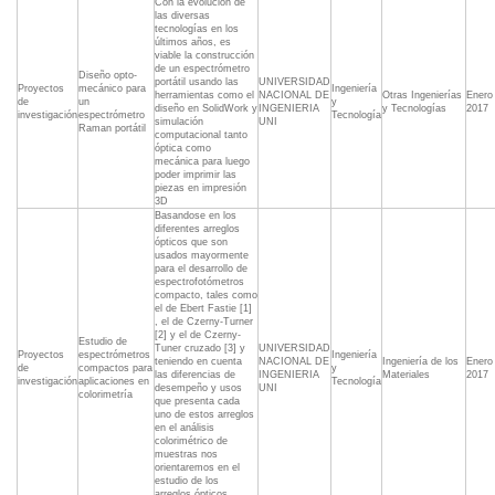
Con la evolución de
las diversas
tecnologías en los
últimos años, es
viable la construcción
de un espectrómetro
Diseño opto-
portátil usando las
UNIVERSIDAD
Proyectos
mecánico para
Ingeniería
herramientas como el
NACIONAL DE
Otras Ingenierías
Enero
de
un
y
diseño en SolidWork y
INGENIERIA
y Tecnologías
2017
investigación
espectrómetro
Tecnología
simulación
UNI
Raman portátil
computacional tanto
óptica como
mecánica para luego
poder imprimir las
piezas en impresión
3D
Basandose en los
diferentes arreglos
ópticos que son
usados mayormente
para el desarrollo de
espectrofotómetros
compacto, tales como
el de Ebert Fastie [1]
, el de Czerny-Turner
[2] y el de Czerny-
Estudio de
Tuner cruzado [3] y
UNIVERSIDAD
Proyectos
espectrómetros
Ingeniería
teniendo en cuenta
NACIONAL DE
Ingeniería de los
Enero
de
compactos para
y
las diferencias de
INGENIERIA
Materiales
2017
investigación
aplicaciones en
Tecnología
desempeño y usos
UNI
colorimetría
que presenta cada
uno de estos arreglos
en el análisis
colorimétrico de
muestras nos
orientaremos en el
estudio de los
arreglos ópticos