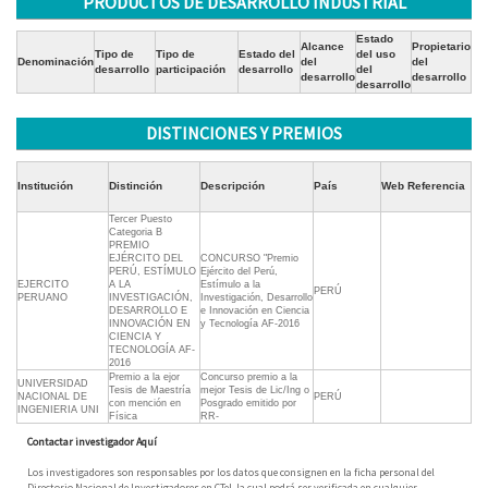
PRODUCTOS DE DESARROLLO INDUSTRIAL
Estado
Alcance
Propietario
Tipo de
Tipo de
Estado del
del uso
Denominación
del
del
desarrollo
participación
desarrollo
del
desarrollo
desarrollo
desarrollo
DISTINCIONES Y PREMIOS
Institución
Distinción
Descripción
País
Web Referencia
Tercer Puesto
Categoria B
PREMIO
EJÉRCITO DEL
CONCURSO "Premio
PERÚ, ESTÍMULO
Ejército del Perú,
EJERCITO
A LA
Estímulo a la
PERÚ
PERUANO
INVESTIGACIÓN,
Investigación, Desarrollo
DESARROLLO E
e Innovación en Ciencia
INNOVACIÓN EN
y Tecnología AF-2016
CIENCIA Y
TECNOLOGÍA AF-
2016
Premio a la ejor
Concurso premio a la
UNIVERSIDAD
Tesis de Maestría
mejor Tesis de Lic/Ing o
NACIONAL DE
PERÚ
con mención en
Posgrado emitido por
INGENIERIA UNI
Física
RR-
Contactar investigador Aquí
Los investigadores son responsables por los datos que consignen en la ficha personal del
Directorio Nacional de Investigadores en CTeI, la cual podrá ser verificada en cualquier