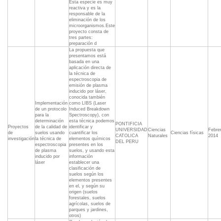
Esta especie es muy
reactiva y es la
responsable de la
eliminación de los
microorganismos.Este
proyecto consta de
tres partes:
preparación d
La propuesta que
presentamos está
basada en una
aplicación directa de
la técnica de
espectroscopia de
emisión de plasma
inducido por láser,
conocida también
Implementación
como LIBS (Laser
de un protocolo
Induced Breakdown
para la
Spectroscopy), con
determinación
esta técnica podemos
PONTIFICIA
Proyectos
de la calidad de
identificar y
UNIVERSIDAD
Ciencias
Febre
de
suelos usando
cuantificar los
Ciencias físicas
CATOLICA
Naturales
2014
investigación
la técnica de
elementos químicos
DEL PERU
espectroscopia
presentes en los
de plasma
suelos, y usando esta
inducido por
información
láser
establecer una
clasificación de
suelos según los
elementos presentes
en el, y según su
origen (suelos
forestales, suelos
agrícolas, suelos de
parques y jardines,
otros)