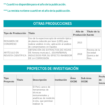
** Cuartil no disponible para el año de la publicación.
*** La revista no tiene cuartil en el año de la publicación.
OTRAS PRODUCCIONES
Año de
Título de la
Tipo de Producción
Título
Producción
fuente
Uso de la espectroscopía de emisión óptica
RESUMEN DE
de plasma inducido por laser (LIBS) para
2013
CONGRESO
realizar análisis in-situ: aplicación al análisis
de contaminantes en líquidos
OBTENCIÓN DE EXTRACTOS DE HOJAS
Revista de la
ARTÍCULO EN
DE Annona muricata L. (GUANÁBANA)
Sociedad
2018
REVISTA CIENTÍFICA
INDUCIDOS POR SU EFECTO INHIBIDOR
Quimica del
DE LA CORROSIÓN
Peru
PROYECTOS DE INVESTIGACIÓN
Fech
Tipo
Área
Sub área
Título
Descripción
Institución
de
Proyecto
OCDE
OCDE
Inici
El Perú carece de
herramientas de
técnicas
instrumentales y
analíticas de medición
in-situ, que permitan
realizar: la