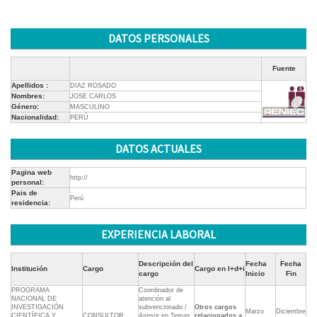
DATOS PERSONALES
Fuente
Apellidos :
DIAZ ROSADO
Nombres:
JOSE CARLOS
Género:
MASCULINO
Nacionalidad:
PERÚ
DATOS ACTUALES
Pagina web
http://
personal:
Pais de
Perú
residencia:
EXPERIENCIA LABORAL
Descripción del
Fecha
Fecha
Institución
Cargo
Cargo en I+d+i
cargo
Inicio
Fin
PROGRAMA
Coordinador de
NACIONAL DE
atención al
INVESTIGACIÓN
subvencionado /
Otros cargos
Marzo
Diciembre
CIENTÍFICA Y
CONSULTOR
Asesor en Temas
relacionados a