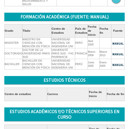
MEDIOAMBIENTE Y
SALUD
FORMACIÓN ACADÉMICA (FUENTE: MANUAL)
Fecha
Centro de
País de
Fecha
Grado
Título
de
Fuente
Estudios
Estudios
fin
inicio
MAESTRO EN
UNIVERSIDAD
Abril
MAGISTER
CIENCIAS CON
NACIONAL DE
PERÚ
2005
MENCIÓN EN FÍSICA
INGENIERIA UNI
DOCTOR DE LA
UNIVERSITÉ
Marzo
Marzo
DOCTORADO
UNIVERSIDAD PARIS
PARIS SUD - FAC.
FRANCIA
2009
2013
SUD
PHARMACIE
BACHILLER EN
UNIVERSIDAD
Junio
Enero
BACHILLER
CIENCIAS CON
NACIONAL DE
PERÚ
2005
2005
MENCIÓN EN FÍSICA
INGENIERIA UNI
ESTUDIOS TÉCNICOS
Fecha de
Centro de estudios
Carrera
Fecha de fin
Inicio
ESTUDIOS ACADÉMICOS Y/O TÉCNICOS SUPERIORES EN
CURSO
Tipo de
Fecha de