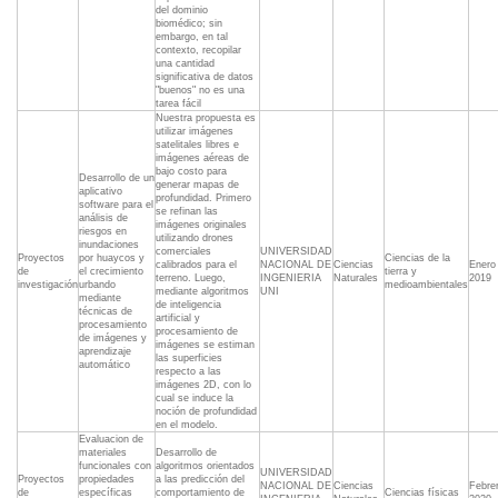
del dominio
biomédico; sin
embargo, en tal
contexto, recopilar
una cantidad
significativa de datos
"buenos" no es una
tarea fácil
Nuestra propuesta es
utilizar imágenes
satelitales libres e
imágenes aéreas de
bajo costo para
Desarrollo de un
generar mapas de
aplicativo
profundidad. Primero
software para el
se refinan las
análisis de
imágenes originales
riesgos en
utilizando drones
inundaciones
comerciales
UNIVERSIDAD
Proyectos
por huaycos y
Ciencias de la
calibrados para el
NACIONAL DE
Ciencias
Enero
de
el crecimiento
tierra y
terreno. Luego,
INGENIERIA
Naturales
2019
investigación
urbando
medioambientales
mediante algoritmos
UNI
mediante
de inteligencia
técnicas de
artificial y
procesamiento
procesamiento de
de imágenes y
imágenes se estiman
aprendizaje
las superficies
automático
respecto a las
imágenes 2D, con lo
cual se induce la
noción de profundidad
en el modelo.
Evaluacion de
materiales
Desarrollo de
funcionales con
algoritmos orientados
UNIVERSIDAD
Proyectos
propiedades
a las predicción del
NACIONAL DE
Ciencias
Febre
de
específicas
comportamiento de
Ciencias físicas