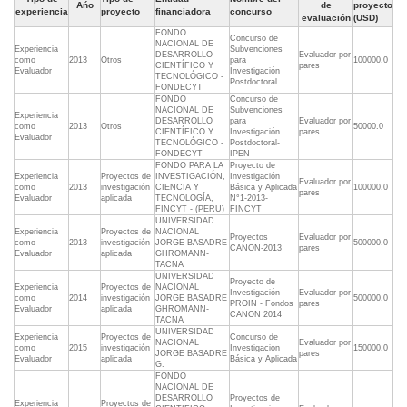
Ańo
de
proyecto
experiencia
proyecto
financiadora
concurso
evaluación
(USD)
FONDO
Concurso de
NACIONAL DE
Experiencia
Subvenciones
DESARROLLO
Evaluador por
como
2013
Otros
para
100000.0
CIENTÍFICO Y
pares
Evaluador
Investigación
TECNOLÓGICO -
Postdoctoral
FONDECYT
FONDO
Concurso de
NACIONAL DE
Subvenciones
Experiencia
DESARROLLO
para
Evaluador por
como
2013
Otros
50000.0
CIENTÍFICO Y
Investigación
pares
Evaluador
TECNOLÓGICO -
Postdoctoral-
FONDECYT
IPEN
FONDO PARA LA
Proyecto de
Experiencia
Proyectos de
INVESTIGACIÓN,
Investigación
Evaluador por
como
2013
investigación
CIENCIA Y
Básica y Aplicada
100000.0
pares
Evaluador
aplicada
TECNOLOGÍA,
N°1-2013-
FINCYT - (PERU)
FINCYT
UNIVERSIDAD
Experiencia
Proyectos de
NACIONAL
Proyectos
Evaluador por
como
2013
investigación
JORGE BASADRE
500000.0
CANON-2013
pares
Evaluador
aplicada
GHROMANN-
TACNA
UNIVERSIDAD
Proyecto de
Experiencia
Proyectos de
NACIONAL
Investigación
Evaluador por
como
2014
investigación
JORGE BASADRE
500000.0
PROIN - Fondos
pares
Evaluador
aplicada
GHROMANN-
CANON 2014
TACNA
UNIVERSIDAD
Experiencia
Proyectos de
Concurso de
NACIONAL
Evaluador por
como
2015
investigación
Investigacion
150000.0
JORGE BASADRE
pares
Evaluador
aplicada
Básica y Aplicada
G.
FONDO
NACIONAL DE
DESARROLLO
Proyectos de
Experiencia
Proyectos de