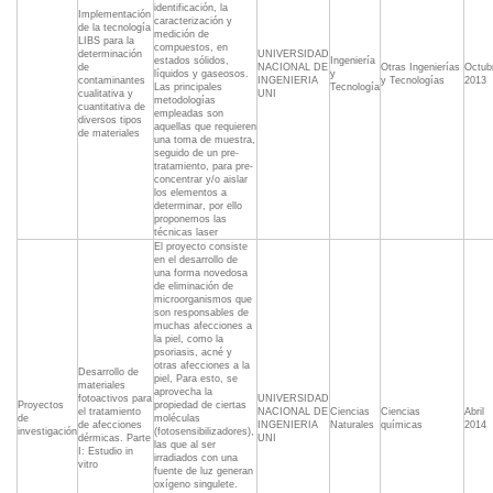
identificación, la
Implementación
caracterización y
de la tecnología
medición de
LIBS para la
compuestos, en
determinación
UNIVERSIDAD
estados sólidos,
Ingeniería
de
NACIONAL DE
Otras Ingenierías
Octub
líquidos y gaseosos.
y
contaminantes
INGENIERIA
y Tecnologías
2013
Las principales
Tecnología
cualitativa y
UNI
metodologías
cuantitativa de
empleadas son
diversos tipos
aquellas que requieren
de materiales
una toma de muestra,
seguido de un pre-
tratamiento, para pre-
concentrar y/o aislar
los elementos a
determinar, por ello
proponemos las
técnicas laser
El proyecto consiste
en el desarrollo de
una forma novedosa
de eliminación de
microorganismos que
son responsables de
muchas afecciones a
la piel, como la
psoriasis, acné y
otras afecciones a la
Desarrollo de
piel, Para esto, se
materiales
aprovecha la
fotoactivos para
UNIVERSIDAD
Proyectos
propiedad de ciertas
el tratamiento
NACIONAL DE
Ciencias
Ciencias
Abril
de
moléculas
de afecciones
INGENIERIA
Naturales
químicas
2014
investigación
(fotosensibilizadores),
dérmicas. Parte
UNI
las que al ser
I: Estudio in
irradiados con una
vitro
fuente de luz generan
oxígeno singulete.