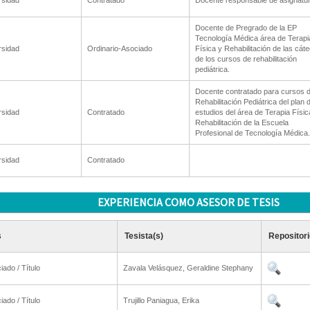
rsidad
Contratado
Docente responsable de asignatur
Docente de Pregrado de la EP
Tecnología Médica área de Terapi
rsidad
Ordinario-Asociado
Física y Rehabilitación de las cát
de los cursos de rehabilitación
pediátrica.
Docente contratado para cursos 
Rehabilitación Pediátrica del plan 
rsidad
Contratado
estudios del área de Terapia Físic
Rehabilitación de la Escuela
Profesional de Tecnología Médica.
rsidad
Contratado
EXPERIENCIA COMO ASESOR DE TESIS
s
Tesista(s)
Repositori
iado / Título
Zavala Velásquez, Geraldine Stephany
iado / Título
Trujillo Paniagua, Erika