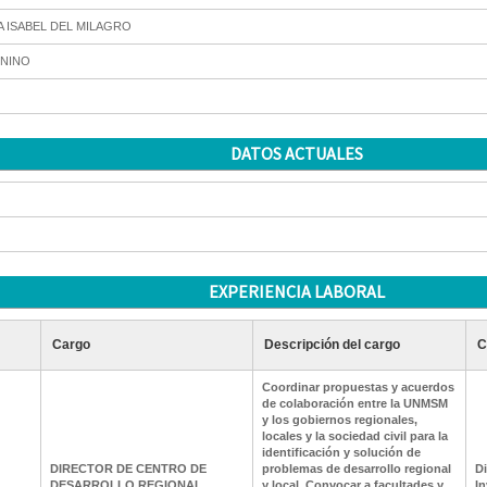
A ISABEL DEL MILAGRO
NINO
DATOS ACTUALES
EXPERIENCIA LABORAL
Cargo
Descripción del cargo
C
Coordinar propuestas y acuerdos
de colaboración entre la UNMSM
y los gobiernos regionales,
locales y la sociedad civil para la
identificación y solución de
DIRECTOR DE CENTRO DE
problemas de desarrollo regional
Di
DESARROLLO REGIONAL
y local. Convocar a facultades y
In