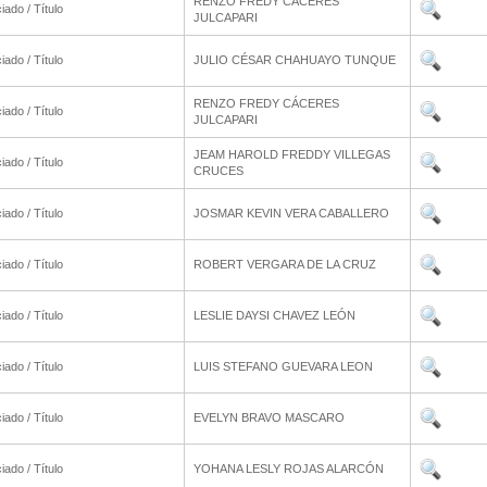
RENZO FREDY CÁCERES
iado / Título
JULCAPARI
iado / Título
JULIO CÉSAR CHAHUAYO TUNQUE
RENZO FREDY CÁCERES
iado / Título
JULCAPARI
JEAM HAROLD FREDDY VILLEGAS
iado / Título
CRUCES
iado / Título
JOSMAR KEVIN VERA CABALLERO
iado / Título
ROBERT VERGARA DE LA CRUZ
iado / Título
LESLIE DAYSI CHAVEZ LEÓN
iado / Título
LUIS STEFANO GUEVARA LEON
iado / Título
EVELYN BRAVO MASCARO
iado / Título
YOHANA LESLY ROJAS ALARCÓN