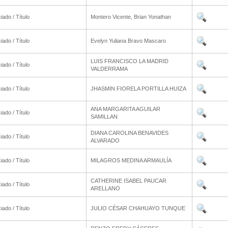
iado / Título
Montero Vicente, Brian Yonathan
iado / Título
Evelyn Yuliana Bravo Mascaro
LUIS FRANCISCO LA MADRID
iado / Título
VALDERRAMA
iado / Título
JHASMIN FIORELA PORTILLA HUIZA
ANA MARGARITA AGUILAR
iado / Título
SAMILLAN
DIANA CAROLINA BENAVIDES
iado / Título
ALVARADO
iado / Título
MILAGROS MEDINA ARMAULÍA
CATHERINE ISABEL PAUCAR
iado / Título
ARELLANO
iado / Título
JULIO CÉSAR CHAHUAYO TUNQUE