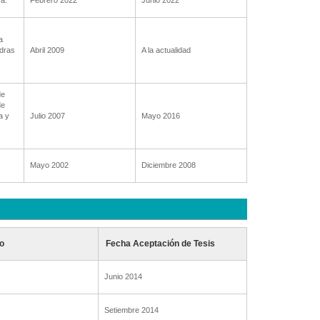
a.
Febrero 2022
Junio 2022
a
edras
Abril 2009
A la actualidad
de
de
a y
Julio 2007
Mayo 2016
Mayo 2002
Diciembre 2008
o
Fecha Aceptación de Tesis
Junio 2014
Setiembre 2014