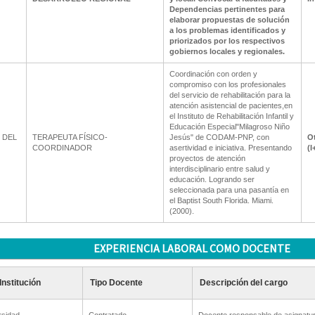
Dependencias pertinentes para
elaborar propuestas de solución
a los problemas identificados y
priorizados por los respectivos
gobiernos locales y regionales.
Coordinación con orden y
compromiso con los profesionales
del servicio de rehabilitación para la
atención asistencial de pacientes,en
el Instituto de Rehabilitación Infantil y
Educación Especial"Milagroso Niño
 DEL
TERAPEUTA FÍSICO-
Jesús" de CODAM-PNP, con
Ot
COORDINADOR
asertividad e iniciativa. Presentando
(I
proyectos de atención
interdisciplinario entre salud y
educación. Logrando ser
seleccionada para una pasantía en
el Baptist South Florida. Miami.
(2000).
EXPERIENCIA LABORAL COMO DOCENTE
Institución
Tipo Docente
Descripción del cargo