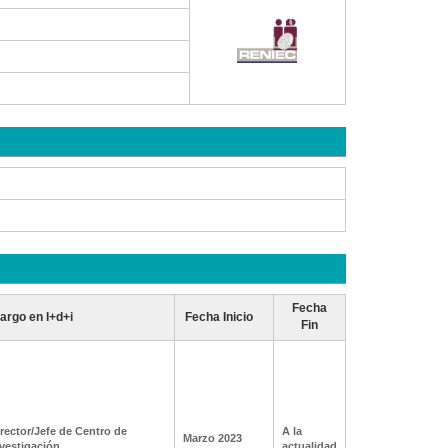
Fecha
argo en I+d+i
Fecha Inicio
Fin
rector/Jefe de Centro de
A la
Marzo 2023
vestigación
actualidad