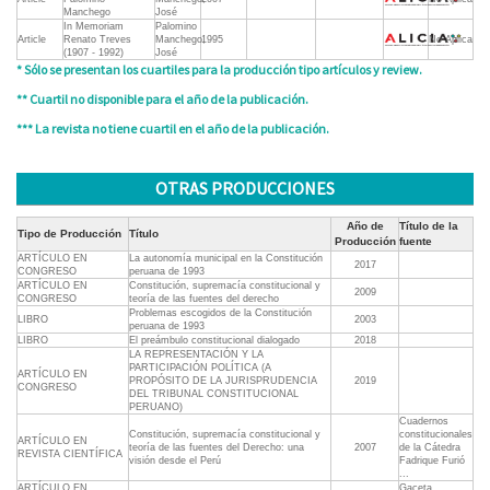
Manchego
José
In Memoriam
Palomino
Article
Renato Treves
Manchego,
1995
No Aplica
(1907 - 1992)
José
* Sólo se presentan los cuartiles para la producción tipo artículos y review.
** Cuartil no disponible para el año de la publicación.
*** La revista no tiene cuartil en el año de la publicación.
OTRAS PRODUCCIONES
Año de
Título de la
Tipo de Producción
Título
Producción
fuente
ARTÍCULO EN
La autonomía municipal en la Constitución
2017
CONGRESO
peruana de 1993
ARTÍCULO EN
Constitución, supremacía constitucional y
2009
CONGRESO
teoría de las fuentes del derecho
Problemas escogidos de la Constitución
LIBRO
2003
peruana de 1993
LIBRO
El preámbulo constitucional dialogado
2018
LA REPRESENTACIÓN Y LA
PARTICIPACIÓN POLÍTICA (A
ARTÍCULO EN
PROPÓSITO DE LA JURISPRUDENCIA
2019
CONGRESO
DEL TRIBUNAL CONSTITUCIONAL
PERUANO)
Cuadernos
Constitución, supremacía constitucional y
constitucionales
ARTÍCULO EN
teoría de las fuentes del Derecho: una
2007
de la Cátedra
REVISTA CIENTÍFICA
visión desde el Perú
Fadrique Furió
...
ARTÍCULO EN
Gaceta