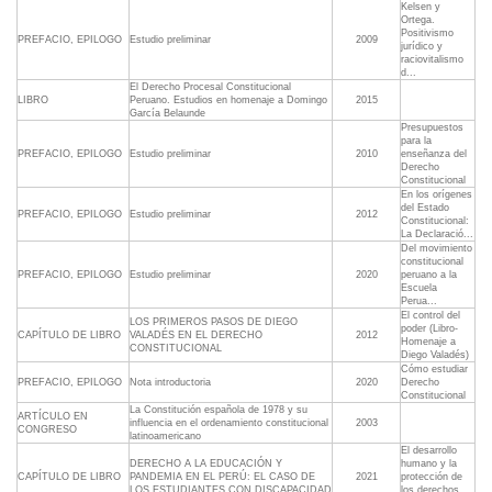
Kelsen y
Ortega.
Positivismo
PREFACIO, EPILOGO
Estudio preliminar
2009
jurídico y
raciovitalismo
d...
El Derecho Procesal Constitucional
LIBRO
Peruano. Estudios en homenaje a Domingo
2015
García Belaunde
Presupuestos
para la
PREFACIO, EPILOGO
Estudio preliminar
2010
enseñanza del
Derecho
Constitucional
En los orígenes
del Estado
PREFACIO, EPILOGO
Estudio preliminar
2012
Constitucional:
La Declaració...
Del movimiento
constitucional
PREFACIO, EPILOGO
Estudio preliminar
2020
peruano a la
Escuela
Perua...
El control del
LOS PRIMEROS PASOS DE DIEGO
poder (Libro-
CAPÍTULO DE LIBRO
VALADÉS EN EL DERECHO
2012
Homenaje a
CONSTITUCIONAL
Diego Valadés)
Cómo estudiar
PREFACIO, EPILOGO
Nota introductoria
2020
Derecho
Constitucional
La Constitución española de 1978 y su
ARTÍCULO EN
influencia en el ordenamiento constitucional
2003
CONGRESO
latinoamericano
El desarrollo
DERECHO A LA EDUCACIÓN Y
humano y la
CAPÍTULO DE LIBRO
PANDEMIA EN EL PERÚ: EL CASO DE
2021
protección de
LOS ESTUDIANTES CON DISCAPACIDAD
los derechos