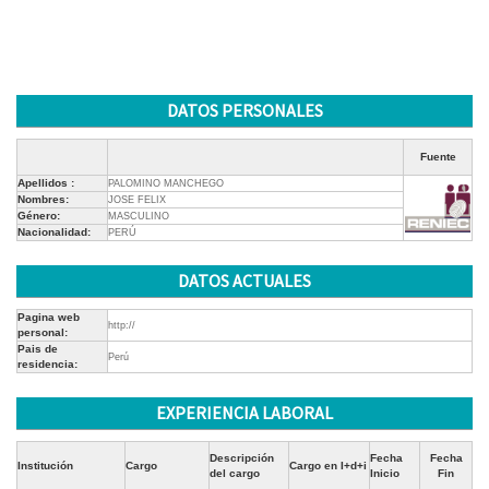
DATOS PERSONALES
Fuente
Apellidos :
PALOMINO MANCHEGO
Nombres:
JOSE FELIX
Género:
MASCULINO
Nacionalidad:
PERÚ
DATOS ACTUALES
Pagina web
http://
personal:
Pais de
Perú
residencia:
EXPERIENCIA LABORAL
Descripción
Fecha
Fecha
Institución
Cargo
Cargo en I+d+i
del cargo
Inicio
Fin