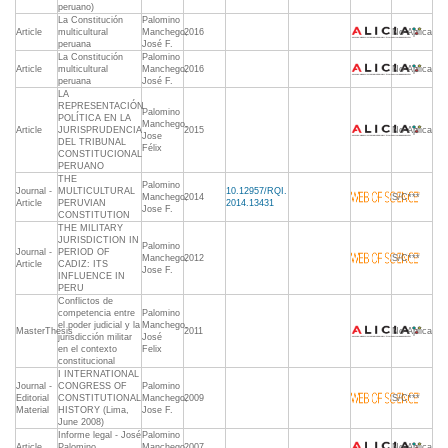
peruano)
La Constitución
Palomino
Article
multicultural
Manchego,
2016
No Aplica
peruana
José F.
La Constitución
Palomino
Article
multicultural
Manchego,
2016
No Aplica
peruana
José F.
LA
REPRESENTACIÓN
Palomino
POLÍTICA EN LA
Manchego,
Article
JURISPRUDENCIA
2015
No Aplica
Jose
DEL TRIBUNAL
Félix
CONSTITUCIONAL
PERUANO
THE
Palomino
Journal -
MULTICULTURAL
10.12957/RQI.
Manchego,
2014
S/C***
Article
PERUVIAN
2014.13431
Jose F.
CONSTITUTION
THE MILITARY
JURISDICTION IN
Palomino
Journal -
PERIOD OF
Manchego,
2012
S/C***
Article
CADIZ: ITS
Jose F.
INFLUENCE IN
PERU
Conflictos de
competencia entre
Palomino
el poder judicial y la
Manchego,
MasterThesis
2011
No Aplica
jurisdicción militar
José
en el contexto
Felix
constitucional
I INTERNATIONAL
Journal -
CONGRESS OF
Palomino
Editorial
CONSTITUTIONAL
Manchego,
2009
S/C***
Material
HISTORY (Lima,
Jose F.
June 2008)
Informe legal - José
Palomino
Article
Palomino
Manchego,
2007
No Aplica