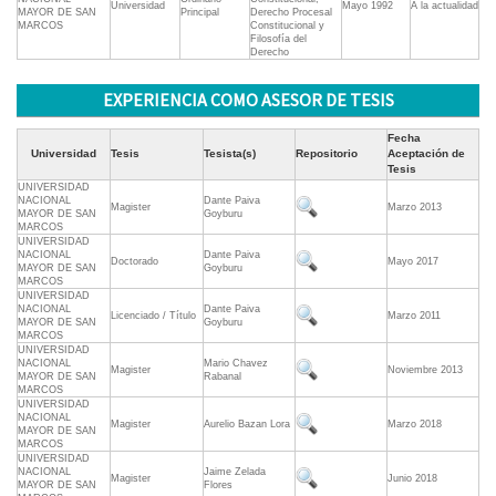
Universidad
Mayo 1992
A la actualidad
MAYOR DE SAN
Principal
Derecho Procesal
MARCOS
Constitucional y
Filosofía del
Derecho
EXPERIENCIA COMO ASESOR DE TESIS
Fecha
Universidad
Tesis
Tesista(s)
Repositorio
Aceptación de
Tesis
UNIVERSIDAD
NACIONAL
Dante Paiva
Magister
Marzo 2013
MAYOR DE SAN
Goyburu
MARCOS
UNIVERSIDAD
NACIONAL
Dante Paiva
Doctorado
Mayo 2017
MAYOR DE SAN
Goyburu
MARCOS
UNIVERSIDAD
NACIONAL
Dante Paiva
Licenciado / Título
Marzo 2011
MAYOR DE SAN
Goyburu
MARCOS
UNIVERSIDAD
NACIONAL
Mario Chavez
Magister
Noviembre 2013
MAYOR DE SAN
Rabanal
MARCOS
UNIVERSIDAD
NACIONAL
Magister
Aurelio Bazan Lora
Marzo 2018
MAYOR DE SAN
MARCOS
UNIVERSIDAD
NACIONAL
Jaime Zelada
Magister
Junio 2018
MAYOR DE SAN
Flores