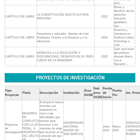
hum...
Retos y
desafíos de los
LA CONSTITUCIÓN MULTICULTURAL
derechos
CAPÍTULO DE LIBRO
2022
PERUANA
humanos,
igualdad y
equ...
Derecho y
Humanista y educador. Aportes de Iván
Literatura en
CAPÍTULO DE LIBRO
Rodríguez Chavez a la literatura y a la
2024
América Latina:
educación
Homenaje a
Iván ...
Liber amicorum
DERECHO A LA EDUCACIÓN Y
del profesor
CAPÍTULO DE LIBRO
DISCAPACIDAD: DESAFÍOS EN EL PERÚ
2025
Antonio María
LUEGO DE LA PANDEMIA
Lorca
Navarret...
PROYECTOS DE INVESTIGACIÓN
Sub
Fecha
Tipo
Área
Fecha
Título
Descripción
Institución
área
de
Inv. Prin
Proyecto
OCDE
Fin
OCDE
Inicio
El proyecto busca
formular una
propuesta en
MENORES
torno a las
EN
dificultades que
CONFLICTO
existen para
UNIVERSIDAD
GONZALE
Proyectos
CON LA LEY
procesar a los
NACIONAL
Junio
Marzo
ESPINOZ
de
PENAL. A
menores de edad
MAYOR DE
2019
2020
CHEDOR
investigación
PROPÓSITO
que incurren en la
SAN MARCOS
RUBEN
DEL DELITO
comisión del tipo
DE
penal de