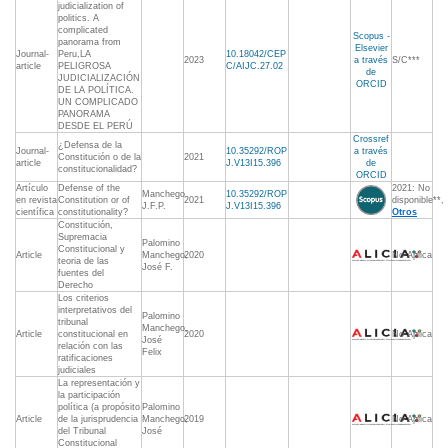
judicialization of
politics. A
complicated
Scopus -
panorama from
Elsevier
Journal-
Peru,LA
10.18042/CEP
2023
a través
S/C***
article
PELIGROSA
C/AIJC.27.02
de
JUDICIALIZACIÓN
ORCID
DE LA POLÍTICA.
UN COMPLICADO
PANORAMA
DESDE EL PERÚ
Crossref
¿Defensa de la
Journal-
10.35292/ROP
a través
Constitución o de la
2021
article
J.V13I15.396
de
constitucionalidad?
ORCID
Artículo
Defense of the
2021: No
Manchego
10.35292/ROP
en revista
Constitution or of
2021
disponible**,
J.F.P.
J.V13I15.396
científica
constitutionality?
Otros
Constitución,
Supremacia
Palomino
Constitucional y
Article
Manchego,
2020
No Aplica
teoria de las
José F.
fuentes del
Derecho
Los criterios
interpretativos del
Palomino
tribunal
Manchego,
Article
constitucional en
2020
No Aplica
José
relación con las
Felix
ratificaciones
judiciales
La representación y
la participación
política (a propósito
Palomino
Article
de la jurisprudencia
Manchego,
2019
No Aplica
del Tribunal
José
Constitucional