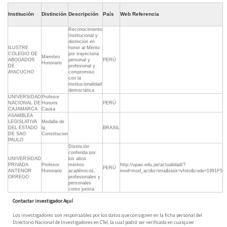
Institución
Distinción
Descripción
País
Web Referencia
Reconocimiento
Institucional y
distinción en
ILUSTRE
honor al Mérito
COLEGIO DE
por trayectoria
Miembro
ABOGADOS
personal y
PERÚ
Honorario
DE
profesional y
AYACUCHO
compromiso
con la
institucionalidad
democrática
UNIVERSIDAD
Profesor
NACIONAL DE
Honoris
PERÚ
CAJAMARCA
Causa
ASAMBLEA
LEGISLATIVA
Medalla de
DEL ESTADO
la
BRASIL
DE SAO
Constitucion
PAULO
Distinción
conferida por
UNIVERSIDAD
los altos
PRIVADA
Profesor
méritos
http://upao.edu.pe/actualidad/?
PERÚ
ANTENOR
Honorario
académicos,
mod=mod_act&s=ima&task=vfoto&code=1991F5
ORREGO
profesionales y
personales
como jurista
Contactar investigador Aquí
Los investigadores son responsables por los datos que consignen en la ficha personal del
Directorio Nacional de Investigadores en CTeI, la cual podrá ser verificada en cualquier