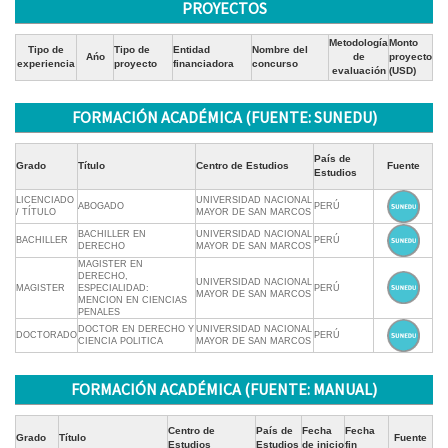
PROYECTOS
Metodología
Monto
Tipo de
Tipo de
Entidad
Nombre del
Ańo
de
proyecto
experiencia
proyecto
financiadora
concurso
evaluación
(USD)
FORMACIÓN ACADÉMICA (FUENTE: SUNEDU)
País de
Grado
Título
Centro de Estudios
Fuente
Estudios
LICENCIADO
UNIVERSIDAD NACIONAL
ABOGADO
PERÚ
/ TÍTULO
MAYOR DE SAN MARCOS
BACHILLER EN
UNIVERSIDAD NACIONAL
BACHILLER
PERÚ
DERECHO
MAYOR DE SAN MARCOS
MAGISTER EN
DERECHO,
UNIVERSIDAD NACIONAL
MAGISTER
ESPECIALIDAD:
PERÚ
MAYOR DE SAN MARCOS
MENCION EN CIENCIAS
PENALES
DOCTOR EN DERECHO Y
UNIVERSIDAD NACIONAL
DOCTORADO
PERÚ
CIENCIA POLITICA
MAYOR DE SAN MARCOS
FORMACIÓN ACADÉMICA (FUENTE: MANUAL)
Centro de
País de
Fecha
Fecha
Grado
Título
Fuente
Estudios
Estudios
de inicio
fin