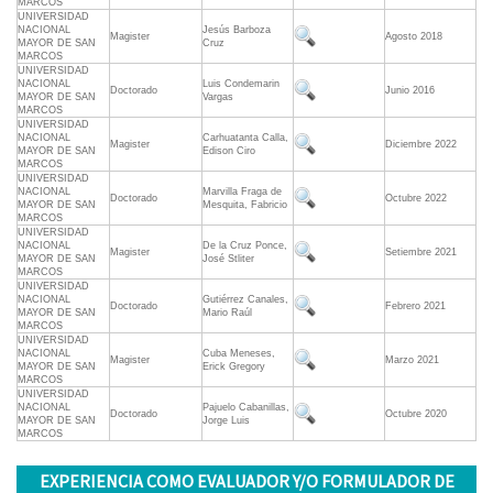
MARCOS
UNIVERSIDAD
NACIONAL
Jesús Barboza
Magister
Agosto 2018
MAYOR DE SAN
Cruz
MARCOS
UNIVERSIDAD
NACIONAL
Luis Condemarin
Doctorado
Junio 2016
MAYOR DE SAN
Vargas
MARCOS
UNIVERSIDAD
NACIONAL
Carhuatanta Calla,
Magister
Diciembre 2022
MAYOR DE SAN
Edison Ciro
MARCOS
UNIVERSIDAD
NACIONAL
Marvilla Fraga de
Doctorado
Octubre 2022
MAYOR DE SAN
Mesquita, Fabricio
MARCOS
UNIVERSIDAD
NACIONAL
De la Cruz Ponce,
Magister
Setiembre 2021
MAYOR DE SAN
José Stliter
MARCOS
UNIVERSIDAD
NACIONAL
Gutiérrez Canales,
Doctorado
Febrero 2021
MAYOR DE SAN
Mario Raúl
MARCOS
UNIVERSIDAD
NACIONAL
Cuba Meneses,
Magister
Marzo 2021
MAYOR DE SAN
Erick Gregory
MARCOS
UNIVERSIDAD
NACIONAL
Pajuelo Cabanillas,
Doctorado
Octubre 2020
MAYOR DE SAN
Jorge Luis
MARCOS
EXPERIENCIA COMO EVALUADOR Y/O FORMULADOR DE