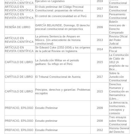
Ejecutivo vs Legislativo
2019
REVISTA CIENTÍFICA
Constitucional
ARTÍCULO EN
El título preliminar del Código Procesal
Gaceta
2017
REVISTA CIENTÍFICA
Constitucional: propuestas de reforma
Constitucional
ARTÍCULO EN
Pensamiento
El control de convencionalidad en el Perú
2013
REVISTA CIENTÍFICA
Constitucional
Boletín
GARCÍA BELAUNDE, Domingo, El derecho
mexicano de
RESEÑA DE LIBRO
2009
procesal constitucional en perspectiva
Derecho
Comparado
La primera Sentencia de Amparo en
Revista Oficial
ARTÍCULO EN
México. (Un antecedente de historia
2013
del Poder
REVISTA CIENTÍFICA
constitucional)
Judicial
ARTÍCULO EN
Sir Edward Coke (1552-1634) y los orígenes
Academia
2014
REVISTA CIENTÍFICA
de la judicial Review en Inglaterra
FIscal
La Constitución
de Cádiz de
La Jurisdicción Militar en el periodo
CAPÍTULO DE LIBRO
2015
1812 (A
gaditano: Su influjo en el Perú
propósito de su
Bice...
Sobre la
CAPÍTULO DE LIBRO
El Tribunal Constitucional de Austria
2017
Jurisdicción
Constitucional
Derechos
Humanos y
Principios, derechos y garantías: Problemas
CAPÍTULO DE LIBRO
2015
Constitución en
escogidos
Iberoamérica
(Libro...
La democracia.
Instituciones,
PREFACIO, EPILOGO
Estudio Preliminar
2009
conceptos y
contexto
Tres ensayos
PREFACIO, EPILOGO
Estudio preliminar
2008
sobre Historia
Constitucional
Historia General
PREFACIO, EPILOGO
Estudio Preliminar
2012
del Derecho