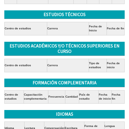
ESTUDIOS TÉCNICOS
Fecha de
Centro de estudios
Carrera
Fecha de fin
Inicio
ESTUDIOS ACADÉMICOS Y/O TÉCNICOS SUPERIORES EN
CURSO
Tipo de
Fecha de
Centro de estudios
Carrera
estudios
inicio
FORMACIÓN COMPLEMENTARIA
Centro de
Capacitación
País de
Fecha
Fecha
Frecuencia
Cantidad
estudios
complementaria
estudio
de inicio
fin
IDIOMAS
Forma de
Lengua
Idioma
Lectura
Conversación
Escritura