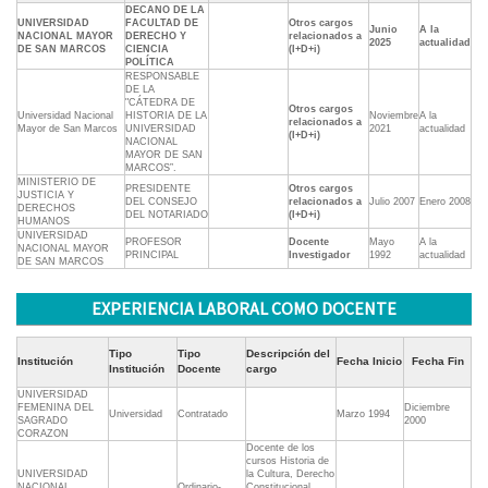
DECANO DE LA
UNIVERSIDAD
FACULTAD DE
Otros cargos
Junio
A la
NACIONAL MAYOR
DERECHO Y
relacionados a
2025
actualidad
DE SAN MARCOS
CIENCIA
(I+D+i)
POLÍTICA
RESPONSABLE
DE LA
"CÁTEDRA DE
Otros cargos
Universidad Nacional
HISTORIA DE LA
Noviembre
A la
relacionados a
Mayor de San Marcos
UNIVERSIDAD
2021
actualidad
(I+D+i)
NACIONAL
MAYOR DE SAN
MARCOS”.
MINISTERIO DE
PRESIDENTE
Otros cargos
JUSTICIA Y
DEL CONSEJO
relacionados a
Julio 2007
Enero 2008
DERECHOS
DEL NOTARIADO
(I+D+i)
HUMANOS
UNIVERSIDAD
PROFESOR
Docente
Mayo
A la
NACIONAL MAYOR
PRINCIPAL
Investigador
1992
actualidad
DE SAN MARCOS
EXPERIENCIA LABORAL COMO DOCENTE
Tipo
Tipo
Descripción del
Institución
Fecha Inicio
Fecha Fin
Institución
Docente
cargo
UNIVERSIDAD
FEMENINA DEL
Diciembre
Universidad
Contratado
Marzo 1994
SAGRADO
2000
CORAZON
Docente de los
cursos Historia de
UNIVERSIDAD
la Cultura, Derecho
NACIONAL
Ordinario-
Constitucional,