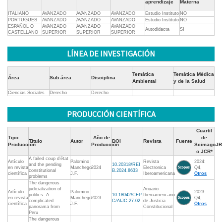
aprendizaje
Materna
ITALIANO
AVANZADO
AVANZADO
AVANZADO
Estudio Instituto
NO
PORTUGUES
AVANZADO
AVANZADO
AVANZADO
Estudio Instituto
NO
ESPAÑOL O
AVANZADO
AVANZADO
AVANZADO
Autodidacta
SI
CASTELLANO
SUPERIOR
SUPERIOR
SUPERIOR
LÍNEA DE INVESTIGACIÓN
Temática
Temática Médica
Área
Sub área
Disciplina
Ambiental
y de la Salud
Ciencias Sociales
Derecho
Derecho
PRODUCCIÓN CIENTÍFICA
Cuartil
Tipo
Año de
de
Título
Autor
DOI
Revista
Fuente
Producción
Producción
ScimagoJR
o JCR*
A failed coup d’état
Artículo
Palomino
Revista
2024:
and the pending
10.20318/REI
en revista
Manchego
2024
Electronica
Q4,
constitutional
B.2024.8633
científica
J.F.
Iberoamericana
Otros
problems
The dangerous
judicialization of
Anuario
Artículo
Palomino
2023:
politics. A
10.18042/CEP
Iberoamericano
en revista
Manchego
2023
Q4,
complicated
C/AIJC.27.02
de Justicia
científica
J.F.
Otros
panorama from
Constitucional
Peru
The dangerous