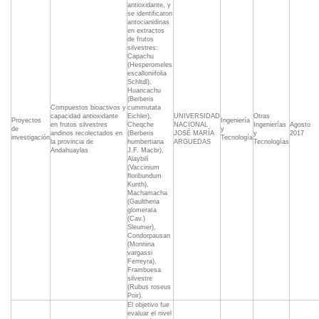
antioxidante, y
se identificaron
antocianidinas
en extractos
de frutos
silvestres:
Capachu
(Hesperomeles
escalloniifolia
Schltdl),
Huancachu
(Berberis
Compuestos bioactivos y
cummutata
capacidad antioxidante
Eichler),
UNIVERSIDAD
Otras
Proyectos
Ingeniería
en frutos silvestres
Cheqche
NACIONAL
Ingenierías
Agosto
de
y
andinos recolectados en
(Berberis
JOSÉ MARÍA
y
2017
investigación
Tecnología
la provincia de
humbertiana
ARGUEDAS
Tecnologías
Andahuaylas
J.F. Macbr),
Alaybilí
(Vaccinium
floribundum
Kunth),
Machamacha
(Gaultheria
glomerata
(Cav.)
Sleumer),
Condorpausan
(Monnina
vargassi
Ferreyra),
Frambuesa
silvestre
(Rubus roseus
Poir).
El objetivo fue
evaluar el nivel