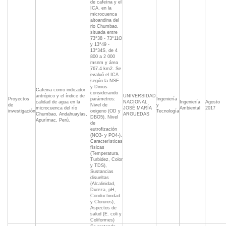
de cafeína y el
ICA, en la
microcuenca
altoandina del
rio Chumbao,
situada entre
73°38 - 73°11O
y 13°49 -
13°34S, de 4
800 a 2 000
msnm y área
767.4 km2. Se
evaluó el ICA
según la NSF
y Dinius
Cafeina como indicador
considerando
antrópico y el índice de
UNIVERSIDAD
Proyectos
parámetros:
Ingeniería
calidad de agua en la
NACIONAL
Ingeniería
Agosto
de
Nivel de
y
microcuenca del río
JOSÉ MARÍA
Ambiental
2017
investigación
oxigeno (OD y
Tecnología
Chumbao, Andahuaylas,
ARGUEDAS
DBO5), Nivel
Apurímac, Perú.
de
eutrofización
(NO3- y PO4-),
Características
físicas
(Temperatura,
Turbidez, Color
y TDS),
Sustancias
disueltas
(Alcalinidad,
Dureza, pH,
Conductividad
y Cloruros),
Aspectos de
salud (E. coli y
Coliformes)