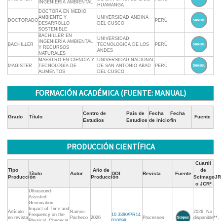
INGENIERIA AMBIENTAL
HUAMANGA
DOCTORA EN MEDIO
AMBIENTE Y
UNIVERSIDAD ANDINA
DOCTORADO
PERÚ
DESARROLLO
DEL CUSCO
SOSTENIBLE
BACHILLER EN
UNIVERSIDAD
INGENIERÍA AMBIENTAL
BACHILLER
TECNOLOGICA DE LOS
PERÚ
Y RECURSOS
ANDES
NATURALES
MAESTRO EN CIENCIA Y
UNIVERSIDAD NACIONAL
MAGISTER
TECNOLOGÍA DE
DE SAN ANTONIO ABAD
PERÚ
ALIMENTOS
DEL CUSCO
FORMACIÓN ACADÉMICA (FUENTE: MANUAL)
Centro de
País de
Fecha
Fecha
Grado
Título
Fuente
Estudios
Estudios
de inicio
fin
PRODUCCIÓN CIENTÍFICA
Cuartil
Tipo
Año de
de
Título
Autor
DOI
Revista
Fuente
Producción
Producción
ScimagoJR
o JCR*
Ultrasound-
Assisted
Germination:
Impact of Time and
Artículo
Ramos-
2026: No
Frequency on the
10.3390/PR14
en revista
Pacheco
2026
Processes
disponible**,
Physical, Chemical,
010098