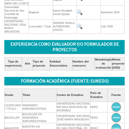
SAN ANTONIO
Loayza
ABAD DEL CUSCO
Universidad
Nacional de San
Karina Elizabeth
Magister
Setiembre 2024
Cristóbal de
Lloclla Quispe
Huamanga
UNIVERSIDAD
SANDRA SHAILA
NACIONAL JOSé
Licenciado / Título
ALTAMIRANO
Julio 2026
MARíA
LEGUÍA
ARGUEDAS
EXPERIENCIA COMO EVALUADOR Y/O FORMULADOR DE
PROYECTOS
Metodología
Monto
Tipo de
Tipo de
Entidad
Nombre del
Ańo
de
proyecto
experiencia
proyecto
financiadora
concurso
evaluación
(USD)
FORMACIÓN ACADÉMICA (FUENTE: SUNEDU)
País de
Grado
Título
Centro de Estudios
Fuente
Estudios
UNIVERSIDAD NACIONAL
LICENCIADO
INGENIERO
MICAELA BASTIDAS DE
PERÚ
/ TÍTULO
AGROINDUSTRIAL
APURIMAC
BACHILLER EN
UNIVERSIDAD NACIONAL
BACHILLER
INGENIERIA
PERÚ
JOSÉ MARÍA ARGUEDAS
AGROINDUSTRIAL
UNIVERSIDAD NACIONAL
MAESTRA EN
MAGISTER
DE SAN CRISTÓBAL DE
PERÚ