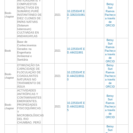
ANTIOXIDANTE Y
COMPUESTOS
Betsy
BIOACTIVOS EN
Suri
SUMÁRIO PURÉ
10.22533/AT.E
Ramos
Book-
INSTANTÁNEO DE
2021
D.3262101061
Pacheco
chapter
DIEZ CLONES DE
7
a través
PAPAS NATIVAS
de
(Solanum
ORCID
tuberosum)
CULTIVADAS EN
ANDAHUAYLAS
Betsy
Base de
Suri
Conhecimentos
Ramos
Gerados na
10.22533/AT.E
Book
2021
Pacheco
Engenharia
D.444211901
a través
Ambiental e
de
Sanitária
ORCID
OTIMIZAÇÃO DA
Betsy
CAPACIDADE DE
Suri
FLOCULAÇÃO DE
10.22533/AT.E
Ramos
Book-
COAGULANTES
2021
D.4442119011
Pacheco
chapter
NATURAIS NO
0
a través
TRATAMENTO DE
de
ÁGUA
ORCID
ACTIVIDADES
ANTRÓPICAS Y
Betsy
CONTAMINANTES
Suri
EMERGENTES,
10.22533/AT.E
Ramos
Book-
PROPIEDADES
2021
D.4442119011
Pacheco
chapter
FISICOQUÍMICAS
5
a través
Y
de
MICROBIOLÓGICAS
ORCID
DEL RIO
CHUMBAO, PERÚ
Betsy
Suri