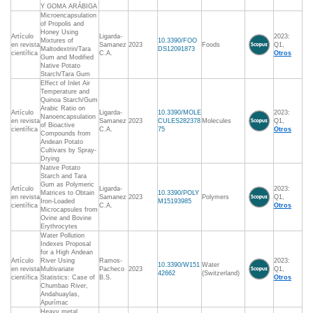
Y GOMA ARÁBIGA
Microencapsulation
of Propolis and
Honey Using
Artículo
Ligarda-
2023:
Mixtures of
10.3390/FOO
en revista
Samanez
2023
Foods
Q1,
Maltodextrin/Tara
DS12091873
científica
C.A.
Otros
Gum and Modified
Native Potato
Starch/Tara Gum
Effect of Inlet Air
Temperature and
Quinoa Starch/Gum
Arabic Ratio on
Artículo
Ligarda-
10.3390/MOLE
2023:
Nanoencapsulation
en revista
Samanez
2023
CULES282378
Molecules
Q1,
of Bioactive
científica
C.A.
75
Otros
Compounds from
Andean Potato
Cultivars by Spray-
Drying
Native Potato
Starch and Tara
Gum as Polymeric
Artículo
Ligarda-
2023:
Matrices to Obtain
10.3390/POLY
en revista
Samanez
2023
Polymers
Q1,
Iron-Loaded
M15193985
científica
C.A.
Otros
Microcapsules from
Ovine and Bovine
Erythrocytes
Water Pollution
Indexes Proposal
for a High Andean
Artículo
River Using
Ramos-
2023:
10.3390/W151
Water
en revista
Multivariate
Pacheco
2023
Q1,
42662
(Switzerland)
científica
Statistics: Case of
B.S.
Otros
Chumbao River,
Andahuaylas,
Apurímac
Heavy metal