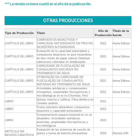
*** La revista no tiene cuartil en el año de la publicación.
OTRAS PRODUCCIONES
Año de
Título de la
Tipo de Producción
Título
Producción
fuente
COMPUESTOS BIOACTIVOS Y
CAPÍTULO DE LIBRO
CAPACIDAD ANTIOXIDANTE EN FRUTOS
2021
Atena Editora
SILVESTRES ALTOANDINOS
Evaluación de la capacidad antioxidante y
compuestos bioactivos en puré instantáneo
CAPÍTULO DE LIBRO
2021
Atena Editora
de diez clones de papas nativas (Solanum
tuberosum) cultivadas en Andahuaylas
CAPACIDADE DE FLOCULAÇÃO DE
CAPÍTULO DE LIBRO
COAGULANTES NATURAIS NO
2021
Atena Editora
TRATAMENTO DE ÁGUA
OTIMIZAÇÃO DA CAPACIDADE DE
CAPÍTULO DE LIBRO
FLOCULAÇÃO DE COAGULANTES
2021
Atena Editora
NATURAIS NO TRATAMENTO DE ÁGUA
Actividades antrópicas y contaminantes
CAPÍTULO DE LIBRO
emergentes, propiedades fisicoquímicas y
2021
Atena Editora
microbiológicas en el río Chumbao, Perú
Quinua, kiwicha y cañihua. Fibra dietética en
LIBRO
2021
cereales andinos
Frutos silvestres altoandinos compuestos
LIBRO
2022
bioactivos y capacidad antioxidante
Comportamiento espacio-temporal en un rio
altoandino: Actividades antrópicas,
LIBRO
2022
pesticidas, propiedades fisicoquímicas y
microbiológicas
Evaluación de las isotermas de sorción de
ARTÍCULO EN
granos y harina de kiwicha (Amaranthus
2018
Revista ION
REVISTA CIENTÍFICA