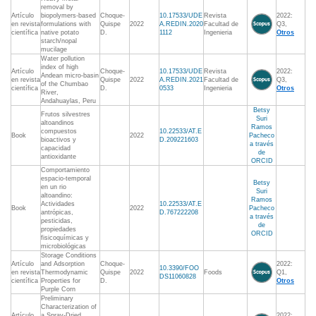
removal by
Artículo
biopolymers-based
Choque-
10.17533/UDE
Revista
2022:
en revista
formulations with
Quispe
2022
A.REDIN.2020
Facultad de
Q3,
científica
native potato
D.
1112
Ingenieria
Otros
starch/nopal
mucilage
Water pollution
index of high
Artículo
Choque-
10.17533/UDE
Revista
2022:
Andean micro-basin
en revista
Quispe
2022
A.REDIN.2021
Facultad de
Q3,
of the Chumbao
científica
D.
0533
Ingenieria
Otros
River,
Andahuaylas, Peru
Betsy
Frutos silvestres
Suri
altoandinos
Ramos
compuestos
10.22533/AT.E
Book
2022
Pacheco
bioactivos y
D.209221603
a través
capacidad
de
antioxidante
ORCID
Comportamiento
espacio-temporal
Betsy
en un rio
Suri
altoandino:
Ramos
Actividades
10.22533/AT.E
Book
2022
Pacheco
antrópicas,
D.767222208
a través
pesticidas,
de
propiedades
ORCID
fisicoquímicas y
microbiológicas
Storage Conditions
Artículo
and Adsorption
Choque-
2022:
10.3390/FOO
en revista
Thermodynamic
Quispe
2022
Foods
Q1,
DS11060828
científica
Properties for
D.
Otros
Purple Corn
Preliminary
Characterization of
Artículo
a Spray‐Dried
2022: