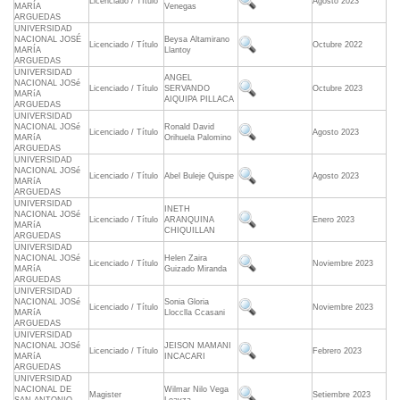
Licenciado / Título
Agosto 2023
MARÍA
Venegas
ARGUEDAS
UNIVERSIDAD
NACIONAL JOSÉ
Beysa Altamirano
Licenciado / Título
Octubre 2022
MARÍA
Llantoy
ARGUEDAS
UNIVERSIDAD
ANGEL
NACIONAL JOSé
Licenciado / Título
SERVANDO
Octubre 2023
MARíA
AIQUIPA PILLACA
ARGUEDAS
UNIVERSIDAD
NACIONAL JOSé
Ronald David
Licenciado / Título
Agosto 2023
MARíA
Orihuela Palomino
ARGUEDAS
UNIVERSIDAD
NACIONAL JOSé
Licenciado / Título
Abel Buleje Quispe
Agosto 2023
MARíA
ARGUEDAS
UNIVERSIDAD
INETH
NACIONAL JOSé
Licenciado / Título
ARANQUINA
Enero 2023
MARíA
CHIQUILLAN
ARGUEDAS
UNIVERSIDAD
NACIONAL JOSé
Helen Zaira
Licenciado / Título
Noviembre 2023
MARíA
Guizado Miranda
ARGUEDAS
UNIVERSIDAD
NACIONAL JOSé
Sonia Gloria
Licenciado / Título
Noviembre 2023
MARíA
Llocclla Ccasani
ARGUEDAS
UNIVERSIDAD
NACIONAL JOSé
JEISON MAMANI
Licenciado / Título
Febrero 2023
MARíA
INCACARI
ARGUEDAS
UNIVERSIDAD
NACIONAL DE
Wilmar Nilo Vega
Magister
Setiembre 2023