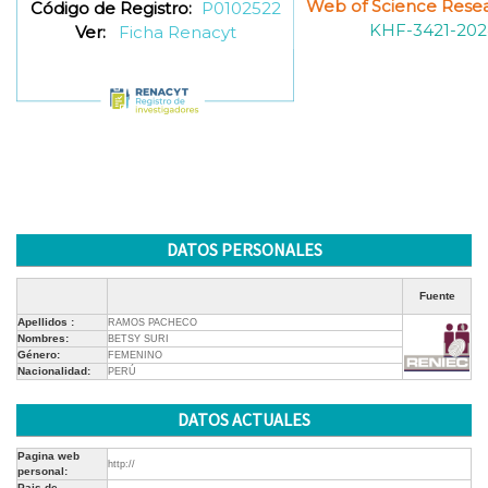
Web of Science Resea
Código de Registro:
P0102522
KHF-3421-202
Ver:
Ficha Renacyt
DATOS PERSONALES
Fuente
Apellidos :
RAMOS PACHECO
Nombres:
BETSY SURI
Género:
FEMENINO
Nacionalidad:
PERÚ
DATOS ACTUALES
Pagina web
http://
personal:
Pais de