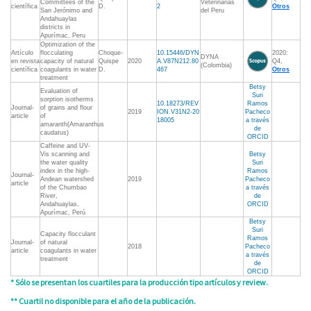
Committees of the
Veterinarias
científica
D.
2
Otros
San Jerónimo and
del Peru
Andahuaylas
districts in
Apurímac, Peru
Optimization of the
Artículo
flocculating
Choque-
10.15446/DYN
2020:
DYNA
en revista
capacity of natural
Quispe
2020
A.V87N212.80
Q4,
(Colombia)
científica
coagulants in water
D.
467
Otros
treatment
Betsy
Evaluation of
Suri
sorption isotherms
10.18273/REV
Ramos
Journal-
of grains and flour
2019
ION.V31N2-20
Pacheco
article
of
18005
a través
amaranth(Amaranthus
de
caudatus)
ORCID
Caffeine and UV-
Vis scanning and
Betsy
the water quality
Suri
index in the high-
Ramos
Journal-
Andean watershed
2019
Pacheco
article
of the Chumbao
a través
River,
de
Andahuaylas,
ORCID
Apurímac, Perú
Betsy
Suri
Capacity flocculant
Ramos
Journal-
of natural
2018
Pacheco
article
coagulants in water
a través
treatment
de
ORCID
* Sólo se presentan los cuartiles para la producción tipo artículos y review.
** Cuartil no disponible para el año de la publicación.