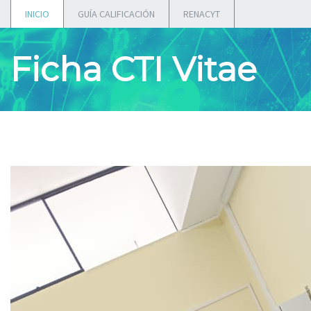
INICIO
GUÍA CALIFICACIÓN
RENACYT
Ficha CTI Vitae