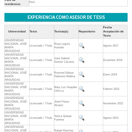
Perú
residencia:
EXPERIENCIA COMO ASESOR DE TESIS
Fecha
Universidad
Tesis
Tesista(s)
Repositorio
Aceptación de
Tesis
UNIVERSIDAD
NACIONAL JOSÉ
Rosa Leguía
Licenciado / Título
Agosto 2017
MARÍA
Hurtado
ARGUEDAS
UNIVERSIDAD
NACIONAL JOSÉ
José Gabriel
Licenciado / Título
Diciembre 2018
MARÍA
Goméz Cáceres
ARGUEDAS
UNIVERSIDAD
NACIONAL JOSÉ
Rommel Edison
Licenciado / Título
Enero 2019
MARÍA
Palomino Mallma
ARGUEDAS
UNIVERSIDAD
NACIONAL JOSÉ
Mary Luz Huayllas
Licenciado / Título
Febrero 2022
MARÍA
Chircca
ARGUEDAS
UNIVERSIDAD
NACIONAL JOSÉ
Jhoel Flores
Licenciado / Título
Noviembre 2022
MARÍA
Alvarez
ARGUEDAS
UNIVERSIDAD
NACIONAL JOSÉ
Yesica Quispe
Licenciado / Título
Agosto 2023
MARÍA
Fuentes
ARGUEDAS
UNIVERSIDAD
NACIONAL JOSÉ
Rafael Ramírez