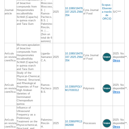
of bioactive
Moscoso-
Scopus -
compounds from
Moscoso,
10.1080/19476
Elsevier
Journal-
Hesperomeles
E. |
Cyta Journal
2025
337.2025.2564
a través
S/C***
article
escalloniifolia
Ramos-
of Food
354
de
Schltdl (Capachu)
Pacheco,
ORCID
in quinoa starch
B.S. |
and Tara Gum
Palomino-
Rincón,
H. | ...
(Son un
total de 6
autores)
Microencapsulation
of bioactive
compounds from
Artículo
Ligarda-
10.1080/19476
2025: No
Hesperomeles
Cyta Journal
en revista
Samanez
2025
337.2025.2564
disponible**,
escalloniifolia
of Food
científica
C.A.
354
Otros
Schltdl (Capachu)
in quinoa starch
and Tara Gum
Study of the
Physical–Chemical,
Thermal, Structural,
and Rheological
Artículo
Ramos-
2025: No
Properties of Four
10.3390/POLY
en revista
Pacheco
2025
Polymers
disponible**,
High Andean
M17030312
científica
B.S.
Otros
Varieties of
Germinated
Chenopodium
quinoa
Influence of
Ultrasound
Frequency as a
Preliminary
Artículo
Palomino-
2025: No
Treatment on the
10.3390/PR13
en revista
Rincón
2025
Processes
disponible**,
Physicochemical,
082668
científica
H.
Otros
Structural, and