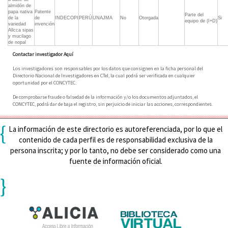
almidón de
papa nativa
Patente
Parte del
de la
de
INDECOPI
PERÚ
UNAJMA
No
Otorgada
Si
equipo de (I+D)
variedad
invención
Allcca sipas
y mucilago
de nopal
Contactar investigador Aquí
Los investigadores son responsables por los datos que consignen en la ficha personal del
Directorio Nacional de Investigadores en CTeI, la cual podrá ser verificada en cualquier
oportunidad por el CONCYTEC.
De comprobarse fraude o falsedad de la información y/o los documentos adjuntados, el
CONCYTEC, podrá dar de baja el registro, sin perjuicio de iniciar las acciones, correspondientes.
{
La información de este directorio es autoreferenciada, por lo que el
contenido de cada perfil es de responsabilidad exclusiva de la
persona inscrita; y por lo tanto, no debe ser considerado como una
fuente de información oficial.
}