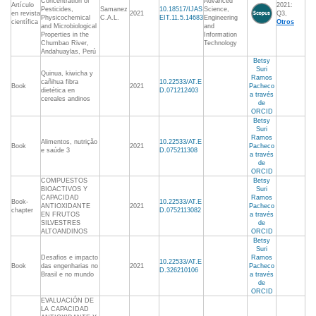
Concentration of
Advanced
Artículo
2021:
Pesticides,
Samanez
10.18517/IJAS
Science,
en revista
2021
Q3,
Physicochemical
C.A.L.
EIT.11.5.14683
Engineering
científica
Otros
and Microbiological
and
Properties in the
Information
Chumbao River,
Technology
Andahuaylas, Perú
Betsy
Suri
Quinua, kiwicha y
Ramos
cañihua fibra
10.22533/AT.E
Book
2021
Pacheco
dietética en
D.071212403
a través
cereales andinos
de
ORCID
Betsy
Suri
Ramos
Alimentos, nutrição
10.22533/AT.E
Book
2021
Pacheco
e saúde 3
D.075211308
a través
de
ORCID
COMPUESTOS
Betsy
BIOACTIVOS Y
Suri
CAPACIDAD
Ramos
Book-
10.22533/AT.E
ANTIOXIDANTE
2021
Pacheco
chapter
D.0752113082
EN FRUTOS
a través
SILVESTRES
de
ALTOANDINOS
ORCID
Betsy
Suri
Desafios e impacto
Ramos
10.22533/AT.E
Book
das engenharias no
2021
Pacheco
D.326210106
Brasil e no mundo
a través
de
ORCID
EVALUACIÓN DE
LA CAPACIDAD