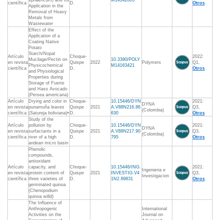
sphaericum) and Its
M14142803
científica
D.
Otros
Application in the
Removal of Heavy
Metals from
Wastewater
Effect of the
Application of a
Coating Native
Potato
Starch/Nopal
Artículo
Choque-
2022:
Mucilage/Pectin on
10.3390/POLY
en revista
Quispe
2022
Polymers
Q1,
Physicochemical
M14163421
científica
D.
Otros
and Physiological
Properties during
Storage of Fuerte
and Hass Avocado
(Persea americana)
Artículo
Drying and color in
Choque-
10.15446/DYN
2021:
DYNA
en revista
punamuña leaves
Quispe
2021
A.V88N216.86
Q3,
(Colombia)
científica
(Satureja boliviana)•
D.
630
Otros
Study of the
Artículo
pollution by
Choque-
10.15446/DYN
2021:
DYNA
en revista
surfactants in a
Quispe
2021
A.V88N217.90
Q3,
(Colombia)
científica
river of a high
D.
795
Otros
andean micro basin
Phenolic
compounds,
antioxidant
Artículo
capacity, and
Choque-
10.15446/ING.
2021:
Ingenieria e
en revista
protein content of
Quispe
2021
INVESTIG.V4
Q3,
Investigacion
científica
three varieties of
D.
1N2.89831
Otros
germinated quinoa
(Chenopodium
quinoa willd)
The Influence of
Anthropogenic
International
Activities on the
Journal on