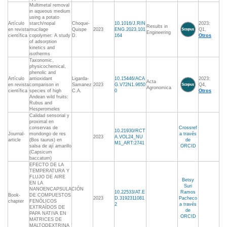
Multimetal removal
in aqueous medium
using a potato
Artículo
starch/nopal
Choque-
10.1016/J.RIN
2023:
Results in
en revista
mucilage
Quispe
2023
ENG.2023.101
Q1,
Engineering
científica
copolymer: A study
D.
164
Otros
of adsorption
kinetics and
isotherms
Taxonomic,
physicochemical,
phenolic and
Artículo
antioxidant
Ligarda-
10.15446/ACA
2023:
Acta
en revista
comparison in
Samanez
2023
G.V72N1.9650
Q4,
Agronomica
científica
species of high
C.A.
0
Otros
Andean wild fruits:
Rubus and
Hesperomeles
Calidad sensorial y
proximal en
conservas de
Crossref
10.21930/RCT
Journal-
mondongo de res
a través
2023
A.VOL24_NU
article
(Bos taurus) en
de
M1_ART:2741
salsa de ají amarillo
ORCID
(Capsicum
baccatum)
EFECTO DE LA
TEMPERATURA Y
FLUJO DE AIRE
Betsy
EN LA
Suri
NANOENCAPSULACIÓN
10.22533/AT.E
Ramos
Book-
DE COMPUESTOS
2023
D.3192311081
Pacheco
chapter
FENÓLICOS
2
a través
EXTRAÍDOS DE
de
PAPA NATIVA EN
ORCID
MATRICES DE
MALTODEXTRINA