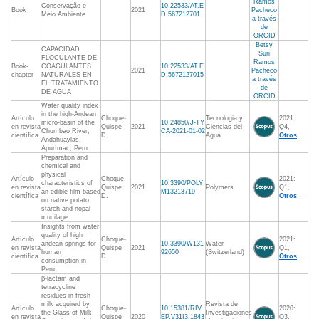
Ramos
Conservação e
10.22533/AT.E
Book
2021
Pacheco
Meio Ambiente
D.567212701
a través
de
ORCID
Betsy
CAPACIDAD
Suri
FLOCULANTE DE
Ramos
Book-
COAGULANTES
10.22533/AT.E
2021
Pacheco
chapter
NATURALES EN
D.5672127015
a través
EL TRATAMIENTO
de
DE AGUA
ORCID
Water quality index
in the high-Andean
Artículo
Choque-
Tecnologia y
2021:
micro-basin of the
10.24850/J-TY
en revista
Quispe
2021
Ciencias del
Q4,
Chumbao River,
CA-2021-01-02
científica
D.
Agua
Otros
Andahuaylas,
Apurímac, Peru
Preparation and
chemical and
physical
Artículo
Choque-
2021:
characteristics of
10.3390/POLY
en revista
Quispe
2021
Polymers
Q1,
an edible film based
M13213719
científica
D.
Otros
on native potato
starch and nopal
mucilage
Insights from water
quality of high
Artículo
Choque-
2021:
andean springs for
10.3390/W131
Water
en revista
Quispe
2021
Q1,
human
92650
(Switzerland)
científica
D.
Otros
consumption in
Peru
β-lactam and
tetracycline
residues in fresh
milk acquired by
Revista de
Artículo
Choque-
10.15381/RIV
2020:
the Glass of Milk
Investigaciones
en revista
Quispe
2020
EP.V31I3.1843
Q3,