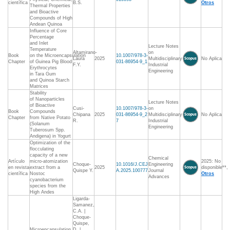
científica
B.S.
Otros
Thermal Properties
and Bioactive
Compounds of High
Andean Quinoa
Influence of Core
Percentage
and Inlet
Lecture Notes
Temperature
Altamirano-
on
Book
on the Microencapsulation
10.1007/978-3-
Laura
2025
Multidisciplinary
No Aplica
Chapter
of Guinea Pig Blood
031-86954-9_1
F.Y.
Industrial
Erythrocytes
Engineering
in Tara Gum
and Quinoa Starch
Matrices
Stability
of Nanoparticles
Lecture Notes
of Bioactive
Cusi-
10.1007/978-3-
on
Book
Compounds
Chipana
2025
031-86954-9_2
Multidisciplinary
No Aplica
Chapter
from Native Potato
R.
7
Industrial
(Solanum
Engineering
Tuberosum Spp.
Andigena) in Yogurt
Optimization of the
flocculating
capacity of a new
Chemical
Artículo
micro-atomization
2025: No
Choque-
10.1016/J.CEJ
Engineering
en revista
extract from a
2025
disponible**,
Quispe Y.
A.2025.100777
Journal
científica
Nostoc
Otros
Advances
cyanobacterium
species from the
High Andes
Ligarda-
Samanez,
C.A. |
Choque-
Quispe,
Microencapsulation
D. |