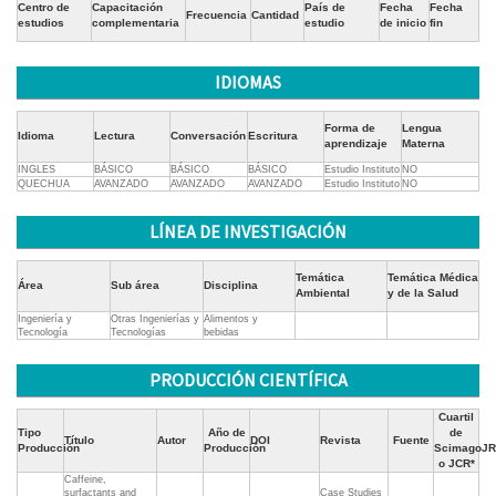
Centro de
Capacitación
País de
Fecha
Fecha
Frecuencia
Cantidad
estudios
complementaria
estudio
de inicio
fin
IDIOMAS
Forma de
Lengua
Idioma
Lectura
Conversación
Escritura
aprendizaje
Materna
INGLES
BÁSICO
BÁSICO
BÁSICO
Estudio Instituto
NO
QUECHUA
AVANZADO
AVANZADO
AVANZADO
Estudio Instituto
NO
LÍNEA DE INVESTIGACIÓN
Temática
Temática Médica
Área
Sub área
Disciplina
Ambiental
y de la Salud
Ingeniería y
Otras Ingenierías y
Alimentos y
Tecnología
Tecnologías
bebidas
PRODUCCIÓN CIENTÍFICA
Cuartil
Tipo
Año de
de
Título
Autor
DOI
Revista
Fuente
Producción
Producción
ScimagoJR
o JCR*
Caffeine,
surfactants and
Case Studies