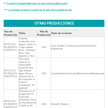
** Cuartil no disponible para el año de la publicación.
*** La revista no tiene cuartil en el año de la publicación.
OTRAS PRODUCCIONES
Tipo de
Año de
Título
Título de la fuente
Producción
Producción
Caffeine,
surfactants and
ARTÍCULO
organic matter in
Case Studies in Chemical and Environmental
EN REVISTA
a high Andean
2023
Engineering
CIENTÍFICA
River: Chumbao
River case,
Apurimac, Peru
Flocculant
capacity of
hydrocolloid
extracted from
ARTÍCULO
high Andean
EN REVISTA
algae (Nostoc
2023
CaseStudiesinChemicalandEnvironmentalEngineering
CIENTÍFICA
sphaericum) in
the treatment of
artificial
wastewater: An
approach
Potential use of
sludge from El
Ferrol Bay
(Chimbote, Peru)
ARTÍCULO
for the production
EN REVISTA
2024
Scientific Reports
of lipids in the
CIENTÍFICA