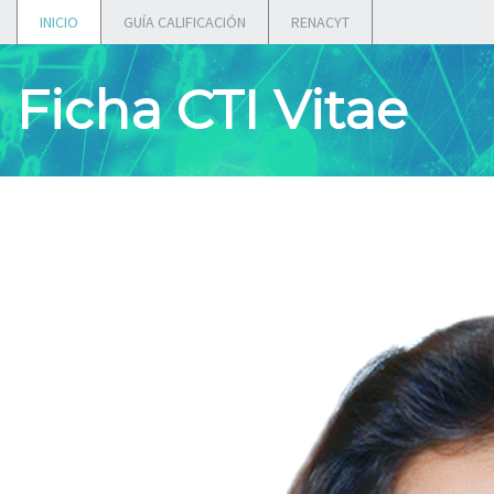
INICIO
GUÍA CALIFICACIÓN
RENACYT
Ficha CTI Vitae