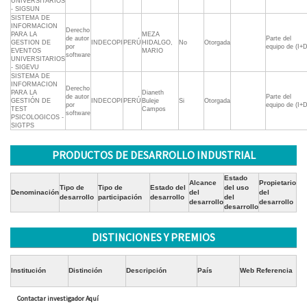
UNIVERSITARIOS
- SIGSUN
SISTEMA DE
INFORMACION
Derecho
PARA LA
MEZA
de autor
Parte del
GESTION DE
INDECOPI
PERÚ
HIDALGO,
No
Otorgada
por
equipo de (I+D
EVENTOS
MARIO
software
UNIVERSITARIOS
- SIGEVU
SISTEMA DE
INFORMACION
Derecho
PARA LA
Dianeth
de autor
Parte del
GESTIÓN DE
INDECOPI
PERÚ
Buleje
Si
Otorgada
por
equipo de (I+D
TEST
Campos
software
PSICOLOGICOS -
SIGTPS
PRODUCTOS DE DESARROLLO INDUSTRIAL
Estado
Alcance
Propietario
Tipo de
Tipo de
Estado del
del uso
Denominación
del
del
desarrollo
participación
desarrollo
del
desarrollo
desarrollo
desarrollo
DISTINCIONES Y PREMIOS
Institución
Distinción
Descripción
País
Web Referencia
Contactar investigador Aquí