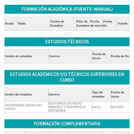
FORMACIÓN ACADÉMICA (FUENTE: MANUAL)
Centro de
País de
Fecha
Fecha
Grado
Título
Fuente
Estudios
Estudios
de inicio
fin
ESTUDIOS TÉCNICOS
Fecha de
Centro de estudios
Carrera
Fecha de fin
Inicio
ESTUDIOS ACADÉMICOS Y/O TÉCNICOS SUPERIORES EN
CURSO
Tipo de
Fecha de
Centro de estudios
Carrera
estudios
inicio
DOCTORADO EN MEDIO
UNIVERSIDAD ANDINA DEL
AMBIENTE Y DESARROLLO
Doctor
Abril 2019
CUSCO
SOSTENIBLE
FORMACIÓN COMPLEMENTARIA