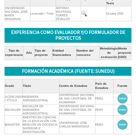
Tesis
UNIVERSIDAD
ANTONIO
NACIONAL JOSÉ
WILFREDO
Licenciado / Título
Octubre 2020
MARÍA
TORRES
ARGUEDAS
ZEVALLOS
EXPERIENCIA COMO EVALUADOR Y/O FORMULADOR DE
PROYECTOS
Metodología
Monto
Tipo de
Tipo de
Entidad
Nombre del
Ańo
de
proyecto
experiencia
proyecto
financiadora
concurso
evaluación
(USD)
FORMACIÓN ACADÉMICA (FUENTE: SUNEDU)
País de
Grado
Título
Centro de Estudios
Fuente
Estudios
UNIVERSIDAD NACIONAL
LICENCIADO
INGENIERA
DE SAN CRISTÓBAL DE
PERÚ
/ TÍTULO
AGROINDUSTRIAL
HUAMANGA
BACHILLER EN
UNIVERSIDAD NACIONAL
BACHILLER
INGENIERIA
DE SAN CRISTÓBAL DE
PERÚ
AGROINDUSTRIAL
HUAMANGA
MAESTRO EN CIENCIAS
DE LA EDUCACIÓN CON
UNIVERSIDAD JOSE
MAGISTER
MENCIÓN EN DOCENCIA
PERÚ
CARLOS MARIATEGUI
SUPERIOR E
INVESTIGACIÓN