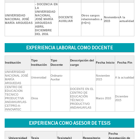
- DOCENCIA EN
LA
UNIVERSIDAD
UNIVERSIDAD
NACIONAL
Otros cargos
DOCENTE
Noviembre
A la
NACIONAL JOSÉ
JOSÉ MARÍA
relacionados a
AUXILIAR
2015
actualidad
MARÍA ARGUEDAS
ARGUEDAS
(I+D+i)
ABRIL 
DICIEMBRE
DEL 2016.
EXPERIENCIA LABORAL COMO DOCENTE
Tipo
Tipo
Descripción del
Institución
Fecha Inicio
Fecha Fin
Institución
Docente
cargo
UNIVERSIDAD
NACIONAL JOSÉ
Ordinario-
Noviembre
Universidad
A la actualidad
MARÍA
Auxiliar
2015
ARGUEDAS
CENTRO DE
DOCENTE EN EL
EDUCACION
CENTRO DE
TECNICO
EDUCACIÓN
Diciembre
PRODUCTIVA
Otros
Marzo 2010
TÉCNICO
2015
ANDAHUAYLAS-
PRODUCTIVO
CETPRO-A-
ANDAHUAYLAS
INNOVATEC
EXPERIENCIA COMO ASESOR DE TESIS
Fecha
Universidad
Tesis
Tesista(s)
Repositorio
Aceptación de