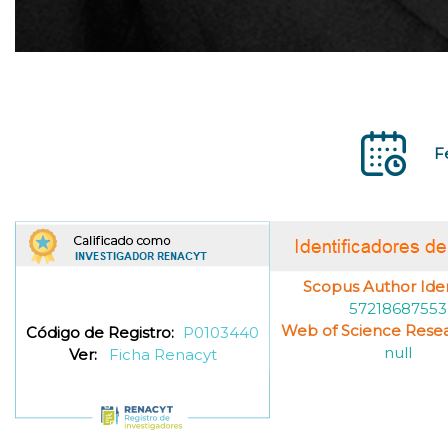
F
Scopus Author Ident
57218687553
Web of Science Resea
Código de Registro:
P0103440
null
Ver:
Ficha Renacyt