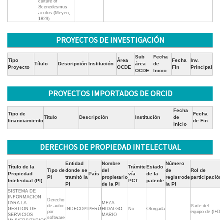
culture of
Scenedesmus
acutus (Meyen,
1829)
PROYECTOS DE INVESTIGACIÓN
Sub
Fecha
Tipo
Área
Fecha
Inv.
Título
Descripción
Institución
área
de
Proyecto
OCDE
Fin
Principal
OCDE
Inicio
PROYECTOS IMPORTADOS DE ORCID
Fecha
Tipo de
Fecha
Título
Descripción
Institución
de
financiamiento
de Fin
Inicio
DERECHOS DE PROPIEDAD INTELECTUAL
Entidad
Nombre
Número
Título de la
Trámite
Estado
Tipo de
donde se
del
de
Rol de
Propiedad
País
vía
de la
PI
tramitó la
propietario
registrode
participació
Intelectual (PI)
PCT
patente
PI
de la PI
la PI
SISTEMA DE
INFORMACION
Derecho
PARA LA
MEZA
de autor
Parte del
GESTION DE
INDECOPI
PERÚ
HIDALGO,
No
Otorgada
por
equipo de (I+D
SERVICIOS
MARIO
software