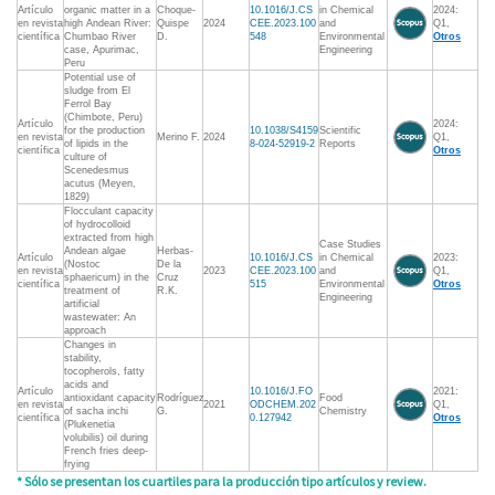
Artículo
organic matter in a
Choque-
10.1016/J.CS
in Chemical
2024:
en revista
high Andean River:
Quispe
2024
CEE.2023.100
and
Q1,
científica
Chumbao River
D.
548
Environmental
Otros
case, Apurimac,
Engineering
Peru
Potential use of
sludge from El
Ferrol Bay
(Chimbote, Peru)
Artículo
2024:
for the production
10.1038/S4159
Scientific
en revista
Merino F.
2024
Q1,
of lipids in the
8-024-52919-2
Reports
científica
Otros
culture of
Scenedesmus
acutus (Meyen,
1829)
Flocculant capacity
of hydrocolloid
extracted from high
Case Studies
Andean algae
Herbas-
Artículo
10.1016/J.CS
in Chemical
2023:
(Nostoc
De la
en revista
2023
CEE.2023.100
and
Q1,
sphaericum) in the
Cruz
científica
515
Environmental
Otros
treatment of
R.K.
Engineering
artificial
wastewater: An
approach
Changes in
stability,
tocopherols, fatty
acids and
Artículo
10.1016/J.FO
2021:
antioxidant capacity
Rodríguez
Food
en revista
2021
ODCHEM.202
Q1,
of sacha inchi
G.
Chemistry
científica
0.127942
Otros
(Plukenetia
volubilis) oil during
French fries deep-
frying
* Sólo se presentan los cuartiles para la producción tipo artículos y review.