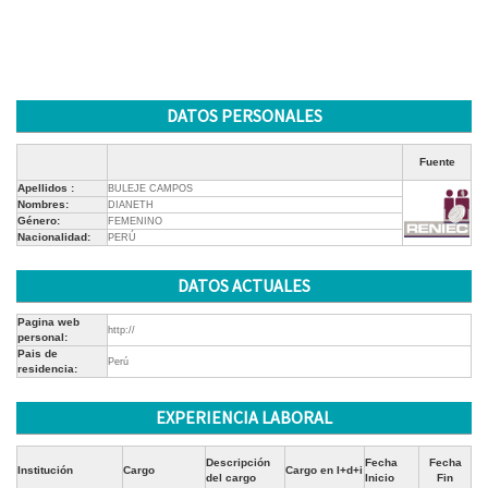
DATOS PERSONALES
Fuente
Apellidos :
BULEJE CAMPOS
Nombres:
DIANETH
Género:
FEMENINO
Nacionalidad:
PERÚ
DATOS ACTUALES
Pagina web
http://
personal:
Pais de
Perú
residencia:
EXPERIENCIA LABORAL
Descripción
Fecha
Fecha
Institución
Cargo
Cargo en I+d+i
del cargo
Inicio
Fin