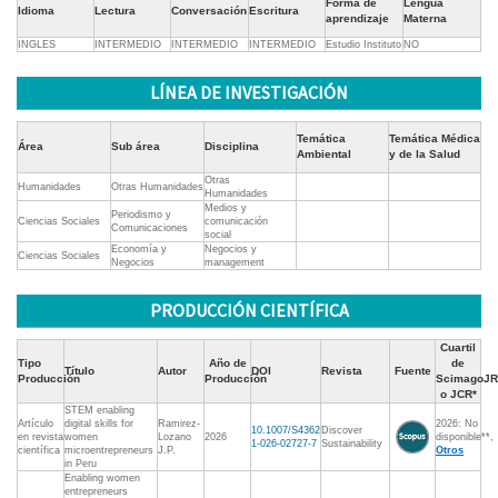
Forma de
Lengua
Idioma
Lectura
Conversación
Escritura
aprendizaje
Materna
INGLES
INTERMEDIO
INTERMEDIO
INTERMEDIO
Estudio Instituto
NO
LÍNEA DE INVESTIGACIÓN
Temática
Temática Médica
Área
Sub área
Disciplina
Ambiental
y de la Salud
Otras
Humanidades
Otras Humanidades
Humanidades
Medios y
Periodismo y
Ciencias Sociales
comunicación
Comunicaciones
social
Economía y
Negocios y
Ciencias Sociales
Negocios
management
PRODUCCIÓN CIENTÍFICA
Cuartil
Tipo
Año de
de
Título
Autor
DOI
Revista
Fuente
Producción
Producción
ScimagoJR
o JCR*
STEM enabling
Artículo
digital skills for
Ramirez-
2026: No
10.1007/S4362
Discover
en revista
women
Lozano
2026
disponible**,
1-026-02727-7
Sustainability
científica
microentrepreneurs
J.P.
Otros
in Peru
Enabling women
entrepreneurs