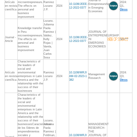
Journal of
Artículo
microentrepreneurs.
Ramirez
2024:
10.1108/JEEE-
Entrepreneurship
en revista
The effects on
Lozano
2024
Q1,
12-2022-0377
in Emerging
científica
personal and
J.P.
Otros
Economies
business
improvement
Lozano,
Julianna
Knowledge transfer
Paola
in Peru
Ramirez |
JOURNAL OF
microentrepreneurs.
Valdez,
ENTREPRENEURSHIP
Journal -
10.1108/JEEE-
The effects on
Kelly
2024
IN
S/C***
Article
12-2022-0377
personal and
Rojas |
EMERGING
business
Varela,
ECONOMIES
improvement
Juan
Carlos
Sosa
Characteristics of
the leaders of
social and
Artículo
environmental
Ramirez
10.1108/MRJI
2024:
Management
en revista
enterprises in Latin
Lozano
2024
AM-02-2023-1
Q3,
Research
científica
America and the
J.P.
382
Otros
relationship with the
success of their
businesses
Characteristics of
the leaders of
social and
environmental
enterprises in Latin
America and the
relationship with the
success of their
Lozano,
businessesCaracterísticas
Julianna
MANAGEMENT
de los líderes de
Paola
RESEARCH-
emprendimientos
Ramirez |
THE
sociales y
Feldman,
10.1108/MRJI
JOURNAL OF