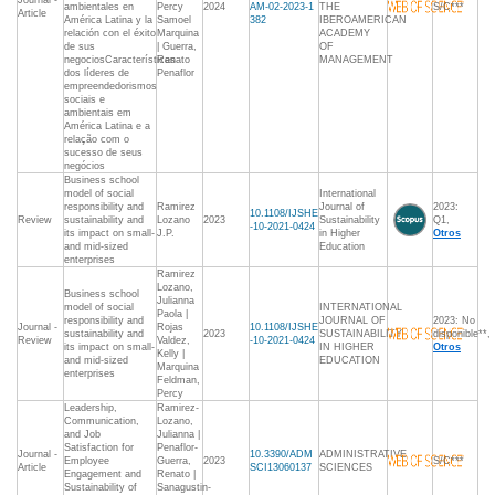
Journal -
ambientales en
Percy
2024
AM-02-2023-1
THE
S/C***
Article
América Latina y la
Samoel
382
IBEROAMERICAN
relación con el éxito
Marquina
ACADEMY
de sus
| Guerra,
OF
negociosCaracterísticas
Renato
MANAGEMENT
dos líderes de
Penaflor
empreendedorismos
sociais e
ambientais em
América Latina e a
relação com o
sucesso de seus
negócios
Business school
model of social
International
responsibility and
Ramirez
Journal of
2023:
10.1108/IJSHE
Review
sustainability and
Lozano
2023
Sustainability
Q1,
-10-2021-0424
its impact on small-
J.P.
in Higher
Otros
and mid-sized
Education
enterprises
Ramirez
Lozano,
Business school
Julianna
model of social
INTERNATIONAL
Paola |
responsibility and
JOURNAL OF
2023: No
Journal -
Rojas
10.1108/IJSHE
sustainability and
2023
SUSTAINABILITY
disponible**,
Review
Valdez,
-10-2021-0424
its impact on small-
IN HIGHER
Otros
Kelly |
and mid-sized
EDUCATION
Marquina
enterprises
Feldman,
Percy
Leadership,
Ramirez-
Communication,
Lozano,
and Job
Julianna |
Satisfaction for
Penaflor-
Journal -
10.3390/ADM
ADMINISTRATIVE
Employee
Guerra,
2023
S/C***
Article
SCI13060137
SCIENCES
Engagement and
Renato |
Sustainability of
Sanagustin-