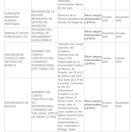
editoriales
universitarias líderes
en ese país.
REVISORA DE LA
FUNDAÇÃO
REVISTA
Revisora de la
Otros cargos
ARMANDO
Octubre
Noviembre
BRASILEIRA DE
Revista Brasileira de
relacionados
ALVARES
2025
2025
GESTÃO DE
Gestão de Negócios
a (I+D+i)
PENTEADO
NEGÓCIOS
REVISORA DEL
Otros cargos
EMERALD GROUP
JOURNAL OF
Setiembre
Octubre
relacionados
PUBLISHING LTD.
MANAGEMENT
2025
2025
a (I+D+i)
DEVELOPMENT
 Miembro del comité
científico del
MIEMBRO DEL
Congreso
UNIVERSIDAD
COMITÉ
Internacional Life
Otros cargos
CATÓLICA SAN
CIENTÍFICO DEL
Token CO2.
Febrero
Febrero
relacionados
ANTONIO DE
CONGRESO
Organizado por la
2025
2025
a (I+D+i)
MURCIA
INTERNACIONAL
Universidad Católica
LIFE TOKEN CO2
de Murcia, en
España, del 19 al 21
de febrero del 2025.
Has been part of the
Csientific Commitee
at the XIV
International
MIEMBRO DEL
Congress on the
COMITÉ
Legal Status of
CIENTÍFICO DEL
Smart Cities. From
Otros cargos
UNIVERSIDAD DE
XIV
Octubre
Noviembre
smart cities to
relacionados
MÁLAGA
INTERNATIONAL
2024
2024
resilient housing:
a (I+D+i)
CONGRESS ON
case studies on the
THE LEGAL STATUS
digital transformation
OF SMART CITIES
of society in a
Superintelligence
Era, celebrated in
Málaga, Spain.