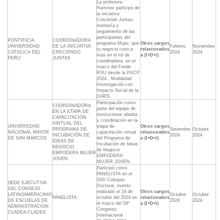
La profesora
Ramírez participó de
la iniciativa
Creciendo Juntas:
mentoría y
seguimiento de las
participantes del
PONTIFICIA
COORDINADORA
programa Mujer, que
Otros cargos
UNIVERSIDAD
DE LA INICIATIVA
Febrero
Noviembre
tu negocio crezca
relacionados
CATOLICA DEL
CRECIENDO
2024
2024
más en el rol de
a (I+D+i)
PERU
JUNTAS
coordinadora, en el
marco del Fondo
RSU desde la PUCP
2024 - Modalidad
Investigación con
Impacto Social de la
DARS.
Participación como
COORDINADORA
parte del equipo de
EN LA ETAPA DE
instituciones aliadas
CAPACITACIÓN
y coordinación en la
VIRTUAL DEL
UNIVERSIDAD
etapa de
Otros cargos
PROGRAMA DE
Setiembre
Octubre
NACIONAL MAYOR
capacitación virtual
relacionados
INCUBACIÓN DE
2024
2024
DE SAN MARCOS
del Programa de
a (I+D+i)
IDEAS DE
Incubación de Ideas
NEGOCIO
de Negocio
EMPODERA MUJER
EMPODERA
JOVEN
MUJER JOVEN,
Participó como
PANELISTA en el
XXII Coloquio
SEDE EJECUTIVA
Doctoral, evento
DEL CONSEJO
realizado el 16 de
Otros cargos
LATINOAMERICANO
Octubre
Octubre
PANELISTA
octubre del 2024 en
relacionados
DE ESCUELAS DE
2024
2024
el marco del 59°
a (I+D+i)
ADMINISTRACION-
Congreso
CLADEA-CLADEA
Internacional