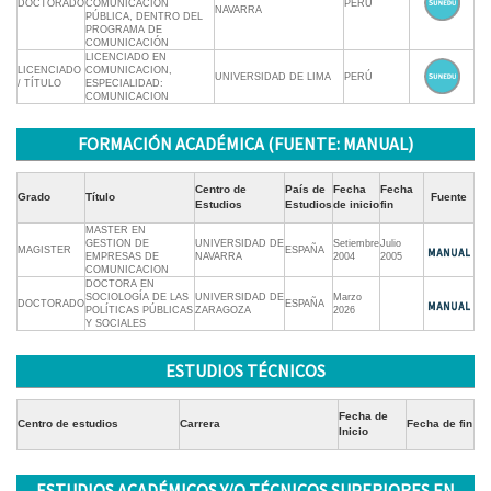
DOCTORADO
COMUNICACIÓN
PERÚ
NAVARRA
PÚBLICA, DENTRO DEL
PROGRAMA DE
COMUNICACIÓN
LICENCIADO EN
LICENCIADO
COMUNICACION,
UNIVERSIDAD DE LIMA
PERÚ
/ TÍTULO
ESPECIALIDAD:
COMUNICACION
FORMACIÓN ACADÉMICA (FUENTE: MANUAL)
Centro de
País de
Fecha
Fecha
Grado
Título
Fuente
Estudios
Estudios
de inicio
fin
MASTER EN
GESTION DE
UNIVERSIDAD DE
Setiembre
Julio
MAGISTER
ESPAÑA
EMPRESAS DE
NAVARRA
2004
2005
COMUNICACION
DOCTORA EN
SOCIOLOGÍA DE LAS
UNIVERSIDAD DE
Marzo
DOCTORADO
ESPAÑA
POLÍTICAS PÚBLICAS
ZARAGOZA
2026
Y SOCIALES
ESTUDIOS TÉCNICOS
Fecha de
Centro de estudios
Carrera
Fecha de fin
Inicio
ESTUDIOS ACADÉMICOS Y/O TÉCNICOS SUPERIORES EN