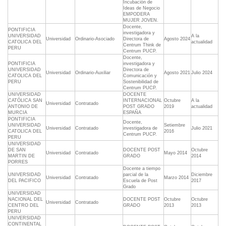
Incubación de
Ideas de Negocio
EMPODERA
MUJER JOVEN.
Docente,
PONTIFICIA
investigadora y
UNIVERSIDAD
A la
Universidad
Ordinario-Asociado
Directora de
Agosto 2024
CATOLICA DEL
actualidad
Centrum Think de
PERU
Centrum PUCP.
Docente,
PONTIFICIA
investigadora y
UNIVERSIDAD
Directora de
Universidad
Ordinario-Auxiliar
Agosto 2021
Julio 2024
CATOLICA DEL
Comunicación y
PERU
Sostenibilidad de
Centrum PUCP.
UNIVERSIDAD
DOCENTE
CATÓLICA SAN
INTERNACIONAL
Octubre
A la
Universidad
Contratado
ANTONIO DE
POST GRADO
2019
actualidad
MURCIA
ESPAÑA
PONTIFICIA
Docente,
UNIVERSIDAD
Setiembre
Universidad
Contratado
investigadora de
Julio 2021
CATOLICA DEL
2016
Centrum PUCP.
PERU
UNIVERSIDAD
DE SAN
DOCENTE POST
Octubre
Universidad
Contratado
Mayo 2014
MARTIN DE
GRADO
2014
PORRES
Docente a tiempo
UNIVERSIDAD
parcial de la
Diciembre
Universidad
Contratado
Marzo 2014
DEL PACIFICO
Escuela de Post
2017
Grado
UNIVERSIDAD
NACIONAL DEL
DOCENTE POST
Octubre
Octubre
Universidad
Contratado
CENTRO DEL
GRADO
2013
2013
PERU
UNIVERSIDAD
CONTINENTAL