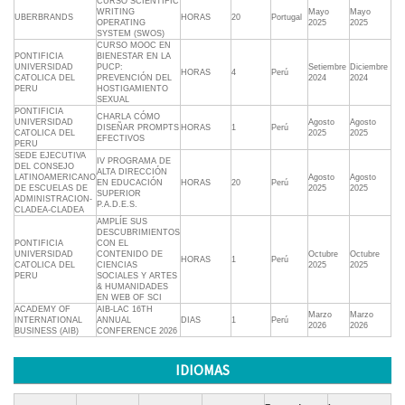
CURSO SCIENTIFIC
WRITING
Mayo
Mayo
UBERBRANDS
HORAS
20
Portugal
OPERATING
2025
2025
SYSTEM (SWOS)
CURSO MOOC EN
PONTIFICIA
BIENESTAR EN LA
UNIVERSIDAD
PUCP:
Setiembre
Diciembre
HORAS
4
Perú
CATOLICA DEL
PREVENCIÓN DEL
2024
2024
PERU
HOSTIGAMIENTO
SEXUAL
PONTIFICIA
CHARLA CÓMO
UNIVERSIDAD
Agosto
Agosto
DISEÑAR PROMPTS
HORAS
1
Perú
CATOLICA DEL
2025
2025
EFECTIVOS
PERU
SEDE EJECUTIVA
IV PROGRAMA DE
DEL CONSEJO
ALTA DIRECCIÓN
LATINOAMERICANO
Agosto
Agosto
EN EDUCACIÓN
HORAS
20
Perú
DE ESCUELAS DE
2025
2025
SUPERIOR 
ADMINISTRACION-
P.A.D.E.S.
CLADEA-CLADEA
AMPLÍE SUS
DESCUBRIMIENTOS
PONTIFICIA
CON EL
UNIVERSIDAD
CONTENIDO DE
Octubre
Octubre
HORAS
1
Perú
CATOLICA DEL
CIENCIAS
2025
2025
PERU
SOCIALES Y ARTES
& HUMANIDADES
EN WEB OF SCI
ACADEMY OF
AIB-LAC 16TH
Marzo
Marzo
INTERNATIONAL
ANNUAL
DIAS
1
Perú
2026
2026
BUSINESS (AIB)
CONFERENCE 2026
IDIOMAS