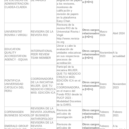
DE ESCUELAS DE
DE PAPERS
asignación de papers
a (I+D+i)
ADMINISTRACION-
a los revisores,
CLADEA-CLADEA
monitoreo de
calificación y
revisión de papers
en la plataforma
Easy-Chair.
Revisora de la
revista RIO de la
Otros cargos
UNIVERSITAT
REVISORA DE LA
Universitat Rovira i
Marzo
relacionados
Abril 2024
ROVIRA I VIRGILI
REVISTA RIO
Virgili
2024
a (I+D+i)
http://www.revista-
rio.org
Llevar a cabo la
EDUCATION
evaluación de
INTERNATIONAL
Otros cargos
QUALITY
unidades educativas
Noviembre
A la
PEER REVIEW
relacionados
ACCREDITATION
en sus respectivos
2023
actualidad
TEAM MEMBER
a (I+D+i)
AGENCY - EQUAA
procesos de
acreditación
Participó de la
iniciativa MUJER,
QUE TU NEGOCIO
CREZCA MÁS:
COORDINADORA
PONTIFICIA
EDICIÓN ICA en el
DE LA INICIATIVA
Otros cargos
UNIVERSIDAD
rol de
Enero
Noviembre
MUJER, QUE TU
relacionados
CATOLICA DEL
COORDINADORA,
2023
2023
NEGOCIO CREZCA
a (I+D+i)
PERU
en el marco del
MÁS: EDICIÓN ICA
Fondo RSU desde la
PUCP 2023 -
Modalidad Docentes
de la DARS.
REVISORA DE LA
Revisora de
Otros cargos
COPENHAGEN
REVISTA JOURNAL
Febrero
Febrero
artículos de
relacionados
BUSINESS SCHOOL
OF BUSINESS
2021
2021
investigación
a (I+D+i)
ANTHROPOLOGY
REVISORA DE LA
Revisora de
Otros cargos
EMERALD GROUP
REVISTA
Febrero
A la
artículos de
relacionados