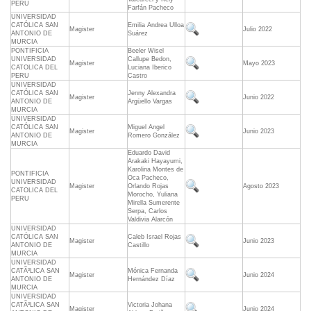
PERU
Farfán Pacheco
UNIVERSIDAD
CATÓLICA SAN
Emilia Andrea Ulloa
Magister
Julio 2022
ANTONIO DE
Suárez
MURCIA
PONTIFICIA
Beeler Wisel
UNIVERSIDAD
Callupe Bedon,
Magister
Mayo 2023
CATOLICA DEL
Luciana Iberico
PERU
Castro
UNIVERSIDAD
CATÓLICA SAN
Jenny Alexandra
Magister
Junio 2022
ANTONIO DE
Argüello Vargas
MURCIA
UNIVERSIDAD
CATÓLICA SAN
Miguel Angel
Magister
Junio 2023
ANTONIO DE
Romero González
MURCIA
Eduardo David
Arakaki Hayayumi,
Karolina Montes de
PONTIFICIA
Oca Pacheco,
UNIVERSIDAD
Magister
Orlando Rojas
Agosto 2023
CATOLICA DEL
Morocho, Yuliana
PERU
Mirella Sumerente
Serpa, Carlos
Valdivia Alarcón
UNIVERSIDAD
CATÓLICA SAN
Caleb Israel Rojas
Magister
Junio 2023
ANTONIO DE
Castillo
MURCIA
UNIVERSIDAD
CATÃ³LICA SAN
Mónica Fernanda
Magister
Junio 2024
ANTONIO DE
Hernández Díaz
MURCIA
UNIVERSIDAD
CATÃ³LICA SAN
Victoria Johana
Magister
Junio 2024