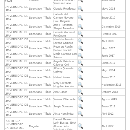
ESAN
Vanessa Cano
UNIVERSIDAD DE
Licenciado / Título
Claudia Rodríguez
Mayo 2014
LIMA
Gabriela del
UNIVERSIDAD DE
Licenciado / Título
Carmen Navarro
Enero 2019
LIMA
Grau Delgado
UNIVERSIDAD DE
Jamil Humberto
Licenciado / Título
Diciembre 2016
LIMA
Sheput Torrealva
UNIVERSIDAD DE
Gerardo Valcárcel
Licenciado / Título
Febrero 2017
LIMA
Fernández
UNIVERSIDAD DE
Mauricio Antonio
Licenciado / Título
Abril 2018
LIMA
Lozano Campos
UNIVERSIDAD DE
Reymert Renán
Licenciado / Título
Mayo 2017
LIMA
Bartra Choclott
UNIVERSIDAD DE
María Carolina Loor
Licenciado / Título
Junio 2017
LIMA
Solano
UNIVERSIDAD DE
Angiela Valentina
Licenciado / Título
Enero 2017
LIMA
Cáceres Oré
UNIVERSIDAD DE
Alfreda Quezada
Licenciado / Título
Mayo 2014
LIMA
Chávez
UNIVERSIDAD DE
Licenciado / Título
Mirian Linares
Enero 2016
LIMA
UNIVERSIDAD DE
Mery Elizabeth
Licenciado / Título
Noviembre 2013
LIMA
Mogollón Alemán
UNIVERSIDAD DE
Licenciado / Título
Aldo Carlos
Octubre 2013
LIMA
UNIVERSIDAD DE
Licenciado / Título
Viviana Villamonte
Agosto 2013
LIMA
UNIVERSIDAD DE
Licenciado / Título
Sergio Gonzales
Enero 2013
LIMA
UNIVERSIDAD DE
Licenciado / Título
Alicia Hernández
Abril 2012
LIMA
Dannet Gessen
PONTIFICIA
León Bustos, Erick
UNIVERSIDAD
Magister
Alfredo Solís
Abril 2022
CATOLICA DEL
Valcárcel y Kely