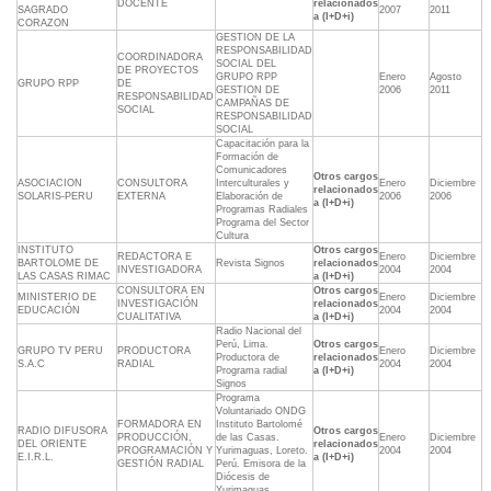
DOCENTE
relacionados
SAGRADO
2007
2011
a (I+D+i)
CORAZON
GESTION DE LA
RESPONSABILIDAD
COORDINADORA
SOCIAL DEL
DE PROYECTOS
GRUPO RPP
Enero
Agosto
GRUPO RPP
DE
GESTION DE
2006
2011
RESPONSABILIDAD
CAMPAÑAS DE
SOCIAL
RESPONSABILIDAD
SOCIAL
Capacitación para la
Formación de
Comunicadores
Otros cargos
ASOCIACION
CONSULTORA
Interculturales y
Enero
Diciembre
relacionados
SOLARIS-PERU
EXTERNA
Elaboración de
2006
2006
a (I+D+i)
Programas Radiales 
Programa del Sector
Cultura
INSTITUTO
Otros cargos
REDACTORA E
Enero
Diciembre
BARTOLOME DE
Revista Signos
relacionados
INVESTIGADORA
2004
2004
LAS CASAS RIMAC
a (I+D+i)
CONSULTORA EN
Otros cargos
MINISTERIO DE
Enero
Diciembre
INVESTIGACIÓN
relacionados
EDUCACIÓN
2004
2004
CUALITATIVA
a (I+D+i)
Radio Nacional del
Perú, Lima.
Otros cargos
GRUPO TV PERU
PRODUCTORA
Enero
Diciembre
Productora de
relacionados
S.A.C
RADIAL
2004
2004
Programa radial
a (I+D+i)
Signos
Programa
Voluntariado ONDG
FORMADORA EN
Instituto Bartolomé
RADIO DIFUSORA
Otros cargos
PRODUCCIÓN,
de las Casas.
Enero
Diciembre
DEL ORIENTE
relacionados
PROGRAMACIÓN Y
Yurimaguas, Loreto.
2004
2004
E.I.R.L.
a (I+D+i)
GESTIÓN RADIAL
Perú. Emisora de la
Diócesis de
Yurimaguas