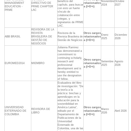
beneficio del
Noviembre
Octubre
MANAGEMENT
DIRECTIVO DE
relacionados
capítulo, para buscar
2024
2027
EDUCATION -
PRME CHAPTER
a (I+D+i)
con esto un fuerte
PRME
LAC
vínculo de
colaboración entre
colegas, y
signatarios de PRME
LAC.
REVISORA DE LA
REVISTA
Revisora de la
Otros cargos
Enero
Diciembre
ABB BRASIL
BRASILEIRA DE
Revista Brasileira de
relacionados
2025
2026
GESTÃO DE
Gestão de Negócios
a (I+D+i)
NEGÓCIOS
Julianna Ramirez
has demonstrated a
commitment to
continuing scholarly,
Otros cargos
research and
Setiembre
Agosto
EUROMED2014
MIEMBRO
relacionados
professional
2025
2026
a (I+D+i)
development and is
hereby entitled to
use the designation
of fellow.
Evaluadora del libro
de investigación: "De
la teoría a la
práctica: brechas y
aprendizajes en la
educación para la
sostenibilidad en
UNIVERSIDAD
América Latina",
Otros cargos
REVISORA DE
Marzo
EXTERNADO DE
editado por el
relacionados
Abril 2026
LIBRO
2026
COLOMBIA
Departamento de
a (I+D+i)
Publicaciones de la
Universidad
Externado de
Colombia, una de las