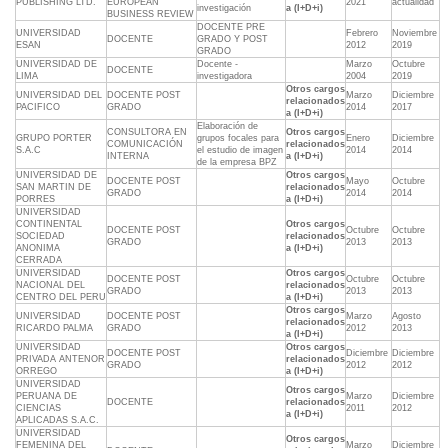
PUBLISHING LTD.
EUROPEAN
2021
actualidad
investigación
a (I+D+i)
BUSINESS REVIEW
DOCENTE PRE
UNIVERSIDAD
Febrero
Noviembre
DOCENTE
GRADO Y POST
ESAN
2012
2019
GRADO
UNIVERSIDAD DE
Docente -
Marzo
Octubre
DOCENTE
LIMA
investigadora
2004
2019
Otros cargos
UNIVERSIDAD DEL
DOCENTE POST
Marzo
Diciembre
relacionados
PACIFICO
GRADO
2014
2017
a (I+D+i)
Elaboración de
CONSULTORA EN
Otros cargos
GRUPO PORTER
grupos focales para
Enero
Diciembre
COMUNICACIÓN
relacionados
S.A.C
el estudio de imagen
2014
2014
INTERNA
a (I+D+i)
de la empresa BPZ
UNIVERSIDAD DE
Otros cargos
DOCENTE POST
Mayo
Octubre
SAN MARTIN DE
relacionados
GRADO
2014
2014
PORRES
a (I+D+i)
UNIVERSIDAD
CONTINENTAL
Otros cargos
DOCENTE POST
Octubre
Octubre
SOCIEDAD
relacionados
GRADO
2013
2013
ANONIMA
a (I+D+i)
CERRADA
UNIVERSIDAD
Otros cargos
DOCENTE POST
Octubre
Octubre
NACIONAL DEL
relacionados
GRADO
2013
2013
CENTRO DEL PERU
a (I+D+i)
Otros cargos
UNIVERSIDAD
DOCENTE POST
Marzo
Agosto
relacionados
RICARDO PALMA
GRADO
2012
2013
a (I+D+i)
UNIVERSIDAD
Otros cargos
DOCENTE POST
Diciembre
Diciembre
PRIVADA ANTENOR
relacionados
GRADO
2012
2012
ORREGO
a (I+D+i)
UNIVERSIDAD
Otros cargos
PERUANA DE
Marzo
Diciembre
DOCENTE
relacionados
CIENCIAS
2011
2012
a (I+D+i)
APLICADAS S.A.C.
UNIVERSIDAD
Otros cargos
FEMENINA DEL
Marzo
Diciembre