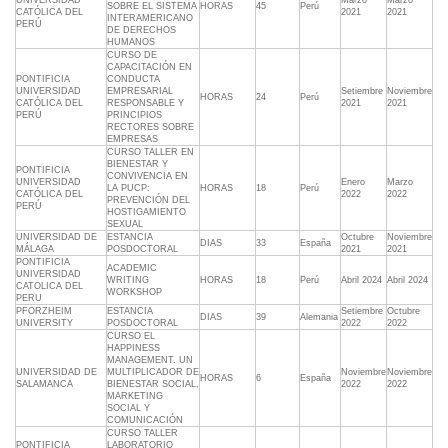
UNIVERSIDAD
Marzo
Marzo
SOBRE EL SISTEMA
HORAS
45
Perú
CATÓLICA DEL
2021
2021
INTERAMERICANO
PERÚ
DE DERECHOS
HUMANOS
CURSO DE
CAPACITACIÓN EN
PONTIFICIA
CONDUCTA
UNIVERSIDAD
EMPRESARIAL
Setiembre
Noviembre
HORAS
24
Perú
CATÓLICA DEL
RESPONSABLE Y
2021
2021
PERÚ
PRINCIPIOS
RECTORES SOBRE
EMPRESAS
CURSO TALLER EN
BIENESTAR Y
PONTIFICIA
CONVIVENCIA EN
UNIVERSIDAD
Enero
Marzo
LA PUCP:
HORAS
18
Perú
CATÓLICA DEL
2022
2022
PREVENCIÓN DEL
PERÚ
HOSTIGAMIENTO
SEXUAL
UNIVERSIDAD DE
ESTANCIA
Octubre
Noviembre
DIAS
33
España
MÁLAGA
POSDOCTORAL
2021
2021
PONTIFICIA
ACADEMIC
UNIVERSIDAD
WRITING
HORAS
18
Perú
Abril 2024
Abril 2024
CATOLICA DEL
WORKSHOP
PERU
PFORZHEIM
ESTANCIA
Setiembre
Octubre
DIAS
39
Alemania
UNIVERSITY
POSDOCTORAL
2022
2022
CURSO EL
HAPPINESS
MANAGEMENT. UN
UNIVERSIDAD DE
MULTIPLICADOR DE
Noviembre
Noviembre
HORAS
6
España
SALAMANCA
BIENESTAR SOCIAL,
2022
2022
MARKETING
SOCIAL Y
COMUNICACIÓN
CURSO TALLER
PONTIFICIA
LABORATORIO