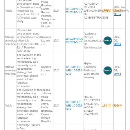
Responsible
Paola
consumption trend
ACADEMIA-
Ramirez,
in Generation Z and
REVISTA
2024: No
Guerra,
10.1108/ARLA-
Article
millennials its
2024
LATINOAMERICANA
disponible**,
Renato
07-2022-0142
impact on SDG 12.
DE
Otros
Penaflor,
A Peruvian case
ADMINISTRACION
Sanagustin-
study
Fons, M.
Victoria
Responsible
consumption trend
Academia
Artículo
in Generation Z and
Ramirez
Revista
2024:
10.1108/ARLA-
en revista
millennials
Lozano
2024
Latinoamericana
Q2,
07-2022-0142
científica
its impact on SDG
J.P.
De
Otros
12. A Peruvian
Administracion
case study
The evolution of the
service-learning
methodology as a
Higher
university social
Artículo
Ramirez
10.1108/HES
Education
2024:
responsibility
en revista
Lozano
2024
WBL-10-2022-
Skills and
Q2,
strategy that
científica
J.P.
0214
Work Based
Otros
generates shared
Learning
value: a Latin
American
experience
The evolution of the
Lozano,
service-learning
Julianna
methodology as a
Paola
HIGHER
university social
Ramirez,
EDUCATION
10.1108/HES
responsibility
Araya,
SKILLS AND
Article
2024
WBL-10-2022-
S/C***
strategy that
Leslie
WORK-
0214
generates shared
Bridshaw,
BASED
value: a Latin
Guerra,
LEARNING
American
Renato
experience
Penaflor
Knowledge transfer
in Peru