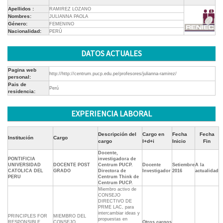
Apellidos :
RAMIREZ LOZANO
Nombres:
JULIANNA PAOLA
Género:
FEMENINO
Nacionalidad:
PERÚ
DATOS ACTUALES
Pagina web
http://http://centrum.pucp.edu.pe/profesores/julianna-ramirez/
personal:
Pais de
Perú
residencia:
EXPERIENCIA LABORAL
Descripción del
Cargo en
Fecha
Fecha
Institución
Cargo
cargo
I+d+i
Inicio
Fin
Docente,
PONTIFICIA
investigadora de
UNIVERSIDAD
DOCENTE POST
Centrum PUCP.
Docente
Setiembre
A la
CATOLICA DEL
GRADO
Directora de
Investigador
2016
actualidad
PERU
Centrum Think de
Centrum PUCP.
Miembro activo de
CONSEJO
DIRECTIVO DE
PRME LAC, para
intercambiar ideas y
PRINCIPLES FOR
MIEMBRO DEL
propuestas en
RESPONSIBLE
CONSEJO
Otros cargos