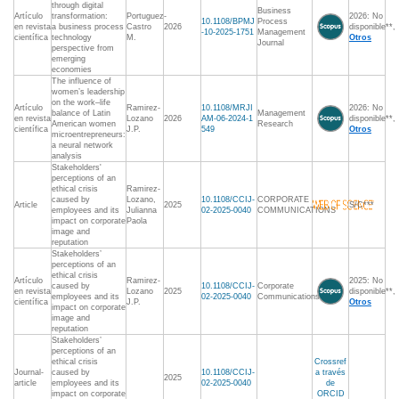
through digital
Business
Artículo
transformation:
Portuguez-
2026: No
10.1108/BPMJ
Process
en revista
a business process
Castro
2026
disponible**,
-10-2025-1751
Management
científica
technology
M.
Otros
Journal
perspective from
emerging
economies
The influence of
women’s leadership
on the work–life
Artículo
Ramirez-
10.1108/MRJI
2026: No
balance of Latin
Management
en revista
Lozano
2026
AM-06-2024-1
disponible**,
American women
Research
científica
J.P.
549
Otros
microentrepreneurs:
a neural network
analysis
Stakeholders'
perceptions of an
ethical crisis
Ramirez-
caused by
Lozano,
10.1108/CCIJ-
CORPORATE
Article
2025
S/C***
employees and its
Julianna
02-2025-0040
COMMUNICATIONS
impact on corporate
Paola
image and
reputation
Stakeholders’
perceptions of an
ethical crisis
Artículo
Ramirez-
2025: No
caused by
10.1108/CCIJ-
Corporate
en revista
Lozano
2025
disponible**,
employees and its
02-2025-0040
Communications
científica
J.P.
Otros
impact on corporate
image and
reputation
Stakeholders’
perceptions of an
ethical crisis
Crossref
Journal-
caused by
10.1108/CCIJ-
a través
2025
article
employees and its
02-2025-0040
de
impact on corporate
ORCID