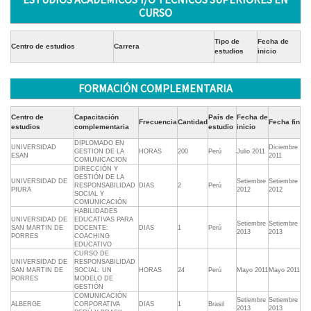
CURSO
Tipo de
Fecha de
Centro de estudios
Carrera
estudios
inicio
FORMACIÓN COMPLEMENTARIA
Centro de
Capacitación
País de
Fecha de
Frecuencia
Cantidad
Fecha fin
estudios
complementaria
estudio
inicio
DIPLOMADO EN
UNIVERSIDAD
Diciembre
GESTION DE LA
HORAS
200
Perú
Julio 2011
ESAN
2011
COMUNICACION
DIRECCIÓN Y
GESTIÓN DE LA
UNIVERSIDAD DE
Setiembre
Setiembre
RESPONSABILIDAD
DIAS
2
Perú
PIURA
2012
2012
SOCIAL Y
COMUNICACIÓN
HABILIDADES
UNIVERSIDAD DE
EDUCATIVAS PARA
Setiembre
Setiembre
SAN MARTIN DE
DOCENTE:
DIAS
1
Perú
2013
2013
PORRES
COACHING
EDUCATIVO
CURSO DE
UNIVERSIDAD DE
RESPONSABILIDAD
SAN MARTIN DE
SOCIAL: UN
HORAS
24
Perú
Mayo 2011
Mayo 2011
PORRES
MODELO DE
GESTIÓN
COMUNICACIÓN
Setiembre
Setiembre
ALBERGE
CORPORATIVA
DIAS
1
Brasil
2013
2013