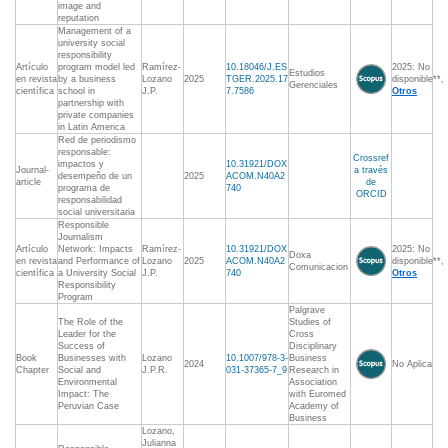
image and
reputation
Management of a
university social
responsibility
Artículo
program model led
Ramírez-
10.18046/J.ES
2025: No
Estudios
en revista
by a business
Lozano
2025
TGER.2025.17
disponible**,
Gerenciales
científica
school in
J.P.
7.7586
Otros
partnership with
private companies
in Latin America
Red de periodismo
responsable:
Crossref
impactos y
10.31921/DOX
Journal-
a través
desempeño de un
2025
ACOM.N40A2
article
de
programa de
740
ORCID
responsabilidad
social universitaria
Responsible
Journalism
Artículo
Network: Impacts
Ramírez-
10.31921/DOX
2025: No
Doxa
en revista
and Performance of
Lozano
2025
ACOM.N40A2
disponible**,
Comunicacion
científica
a University Social
J.P.
740
Otros
Responsibility
Program
Palgrave
The Role of the
Studies of
Leader for the
Cross
Success of
Disciplinary
Book
Businesses with
Lozano
10.1007/978-3-
Business
2024
No Aplica
Chapter
Social and
J.P.R.
031-37365-7_9
Research in
Environmental
Association
Impact: The
with Euromed
Peruvian Case
Academy of
Business
Lozano,
Julianna