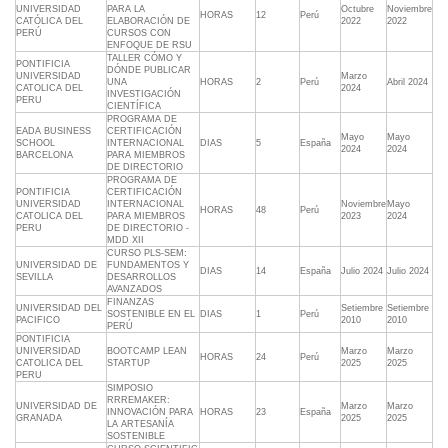
UNIVERSIDAD
PARA LA
Octubre
Noviembre
HORAS
12
Perú
CATÓLICA DEL
ELABORACIÓN DE
2022
2022
PERÚ
CURSOS CON
ENFOQUE DE RSU
TALLER CÓMO Y
PONTIFICIA
DÓNDE PUBLICAR
UNIVERSIDAD
Marzo
UNA
HORAS
2
Perú
Abril 2024
CATOLICA DEL
2024
INVESTIGACIÓN
PERU
CIENTÍFICA
PROGRAMA DE
EADA BUSINESS
CERTIFICACIÓN
Mayo
Mayo
SCHOOL
INTERNACIONAL
DIAS
5
España
2024
2024
BARCELONA
PARA MIEMBROS
DE DIRECTORIO
PROGRAMA DE
PONTIFICIA
CERTIFICACIÓN
UNIVERSIDAD
INTERNACIONAL
Noviembre
Mayo
HORAS
48
Perú
CATOLICA DEL
PARA MIEMBROS
2023
2024
PERU
DE DIRECTORIO -
MDD XII
CURSO PLS-SEM:
UNIVERSIDAD DE
FUNDAMENTOS Y
DIAS
14
España
Julio 2024
Julio 2024
SEVILLA
DESARROLLOS
AVANZADOS
FINANZAS
UNIVERSIDAD DEL
Setiembre
Setiembre
SOSTENIBLE EN EL
DIAS
1
Perú
PACIFICO
2010
2010
PERÚ
PONTIFICIA
UNIVERSIDAD
BOOTCAMP LEAN
Marzo
Marzo
HORAS
24
Perú
CATOLICA DEL
STARTUP
2025
2025
PERU
SIMPOSIO
RRREMAKER:
UNIVERSIDAD DE
Marzo
Marzo
INNOVACIÓN PARA
HORAS
23
España
GRANADA
2025
2025
LA ARTESANÍA
SOSTENIBLE