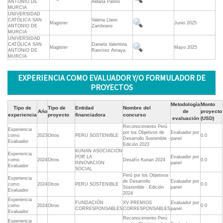
ANTONIO DE
Aldana Patiño
MURCIA
UNIVERSIDAD
CATÓLICA SAN
Valeria Llano
Magister
Junio 2025
ANTONIO DE
Zambrano
MURCIA
UNIVERSIDAD
CATÓLICA SAN
Daniela Valentina
Magister
Mayo 2025
ANTONIO DE
Ramírez Amaya
MURCIA
EXPERIENCIA COMO EVALUADOR Y/O FORMULADOR DE
PROYECTOS
Metodología
Monto
Tipo de
Tipo de
Entidad
Nombre del
Ańo
de
proyecto
experiencia
proyecto
financiadora
concurso
evaluación
(USD)
Reconocimiento Perú
Experiencia
por los Objetivos de
Evaluador por
como
2023
Otros
PERU SOSTENIBLE
0.0
Desarrollo Sostenible -
panel
Evaluador
Edición 2023
KUNAN ASOCIACION
Experiencia
POR LA
Evaluador por
como
2024
Otros
Desafío Kunan 2024
0.0
INNOVACION
panel
Evaluador
SOCIAL
Perú por los Objetivos
Experiencia
de Desarrollo
Evaluador por
como
2024
Otros
PERU SOSTENIBLE
0.0
Sostenible - Edición
panel
Evaluador
2024
Experiencia
FUNDACIÓN
XV PREMIOS
Evaluador por
como
2024
Otros
0.0
CORRESPONSABLES
CORRESPONSABLES
panel
Evaluador
Reconocimiento Perú
Experiencia