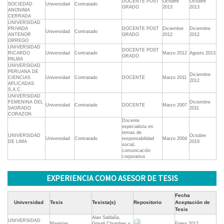
DOCENTE POST
Octubre
Octubre
SOCIEDAD
Universidad
Contratado
GRADO
2013
2013
ANONIMA
CERRADA
UNIVERSIDAD
PRIVADA
DOCENTE POST
Diciembre
Diciembre
Universidad
Contratado
ANTENOR
GRADO
2012
2012
ORREGO
UNIVERSIDAD
DOCENTE POST
RICARDO
Universidad
Contratado
Marzo 2012
Agosto 2013
GRADO
PALMA
UNIVERSIDAD
PERUANA DE
Diciembre
CIENCIAS
Universidad
Contratado
DOCENTE
Marzo 2011
2012
APLICADAS
S.A.C.
UNIVERSIDAD
FEMENINA DEL
Diciembre
Universidad
Contratado
DOCENTE
Marzo 2007
SAGRADO
2011
CORAZON
Docente
especialista en
temas de
UNIVERSIDAD
Octubre
Universidad
Contratado
responsabilidad
Marzo 2004
DE LIMA
2019
social,
comunicación
corporativa
EXPERIENCIA COMO ASESOR DE TESIS
Fecha
Universidad
Tesis
Tesista(s)
Repositorio
Aceptación de
Tesis
Alan Saldaña,
UNIVERSIDAD
Magister
Grisell Chumbes y
Enero 2012