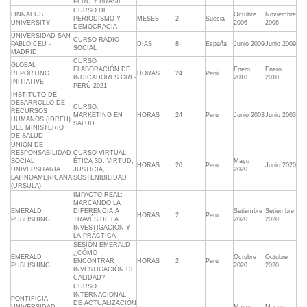
PERÚ Y BRASIL
CURSO DE
LINNAEUS
Octubre
Noviembre
PERIODISMO Y
MESES
2
Suecia
UNIVERSITY
2006
2006
DEMOCRACIA
UNIVERSIDAD SAN
CURSO RADIO
PABLO CEU -
DIAS
8
España
Junio 2009
Junio 2009
SOCIAL
MADRID
CURSO
GLOBAL
ELABORACIÓN DE
Enero
Enero
REPORTING
HORAS
24
Perú
INDICADORES GRI -
2010
2010
INITIATIVE
PERÚ 2021
INSTITUTO DE
DESARROLLO DE
CURSO:
RECURSOS
MARKETING EN
HORAS
24
Perú
Junio 2003
Junio 2003
HUMANOS (IDREH)
SALUD
DEL MINISTERIO
DE SALUD
UNIÓN DE
RESPONSABILIDAD
CURSO VIRTUAL:
SOCIAL
ÉTICA 3D: VIRTUD,
Mayo
HORAS
20
Perú
Junio 2020
UNIVERSITARIA
JUSTICIA,
2020
LATINOAMERICANA
SOSTENIBILIDAD
(URSULA)
IMPACTO REAL:
MARCANDO LA
EMERALD
DIFERENCIA A
Setiembre
Setiembre
HORAS
2
Perú
PUBLISHING
TRAVÉS DE LA
2020
2020
INVESTIGACIÓN Y
LA PRÁCTICA
SESIÓN EMERALD -
¿CÓMO
EMERALD
Octubre
Octubre
ENCONTRAR
HORAS
2
Perú
PUBLISHING
2020
2020
INVESTIGACIÓN DE
CALIDAD?
CURSO
INTERNACIONAL
PONTIFICIA
DE ACTUALIZACIÓN