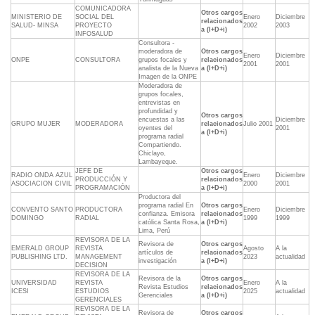
COMUNICADORA
Otros cargos
MINISTERIO DE
SOCIAL DEL
Enero
Diciembre
relacionados
SALUD- MINSA
PROYECTO
2002
2003
a (I+D+i)
INFOSALUD
Consultora -
moderadora de
Otros cargos
Enero
Diciembre
ONPE
CONSULTORA
grupos focales y
relacionados
2001
2001
analista de la Nueva
a (I+D+i)
Imagen de la ONPE
Moderadora de
grupos focales,
entrevistas en
profundidad y
Otros cargos
encuestas a las
Diciembre
GRUPO MUJER
MODERADORA
relacionados
Julio 2001
oyentes del
2001
a (I+D+i)
programa radial
Compartiendo.
Chiclayo,
Lambayeque.
JEFE DE
Otros cargos
RADIO ONDA AZUL
Enero
Diciembre
PRODUCCIÓN Y
relacionados
ASOCIACION CIVIL
2000
2001
PROGRAMACIÓN
a (I+D+i)
Productora del
programa radial En
Otros cargos
CONVENTO SANTO
PRODUCTORA
Enero
Diciembre
confianza. Emisora
relacionados
DOMINGO
RADIAL
1999
1999
católica Santa Rosa,
a (I+D+i)
Lima, Perú
REVISORA DE LA
Revisora de
Otros cargos
EMERALD GROUP
REVISTA
Agosto
A la
artículos de
relacionados
PUBLISHING LTD.
MANAGEMENT
2023
actualidad
investigación
a (I+D+i)
DECISION
REVISORA DE LA
Revisora de la
Otros cargos
UNIVERSIDAD
REVISTA
Enero
A la
Revista Estudios
relacionados
ICESI
ESTUDIOS
2025
actualidad
Gerenciales
a (I+D+i)
GERENCIALES
REVISORA DE LA
Revisora de
Otros cargos