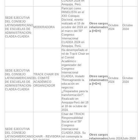
CLADEA 2024 en
Arequipa, Perú.
Participó como
PANELISTA en el
XXII Coloquio
SEDE EJECUTIVA
Doctoral, evento
DEL CONSEJO
realizado el 16 de
Otros cargos
LATINOAMERICANO
Octubre
Octubre
MODERADORA
octubre del 2024 en
relacionados
DE ESCUELAS DE
2024
2024
el marco del 59°
a (I+D+i)
ADMINISTRACION-
Congreso
CLADEA-CLADEA
Internacional
CLADEA 2024 en
Arequipa, Perú.
Ha desempeñado el
rol de Track Chair en
el Comité
Académico
organizador del
Congreso
SEDE EJECUTIVA
Internacional
DEL CONSEJO
TRACK CHAIR EN
CLADEA, titulado
Otros cargos
LATINOAMERICANO
EL COMITÉ
Octubre
Octubre
"Reimaginando la
relacionados
DE ESCUELAS DE
ACADÉMICO
2024
2024
educación en
a (I+D+i)
ADMINISTRACION-
ORGANIZADOR
negocios:
CLADEA-CLADEA
¿Preparados para la
transformación?".
Realizado en
Arequipa-Perú del 16
al 18 de octubre de
2024.
Chair del TRACK:
Responsabilidad
Social en el 59°
Congreso
SEDE EJECUTIVA
Internacional
DEL CONSEJO
CLADEA 2024. Su
Otros cargos
LATINOAMERICANO
CHAIR - REVISORA
rol contempla la
relacionados
Junio 2024
Julio 2024