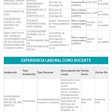
EMERALD GROUP
REVISTA
A la
artículos de
relacionados
Julio 2023
PUBLISHING LTD.
MANAGEMENT
actualidad
investigación
a (I+D+i)
RESEARCH
REVISORA DE LA
Revisora de
Otros cargos
UNIVERSIDAD DE
A la
REVISTA
artículos de
relacionados
Junio 2023
LIMA
actualidad
CONTRATEXTO
investigación
a (I+D+i)
UNIVERSIDAD
DOCENTE
Máster Universitario
Otros cargos
CATÓLICA SAN
Octubre
A la
INTERNACIONAL
en Responsabilidad
relacionados
ANTONIO DE
2019
actualidad
POST GRADO
Social
a (I+D+i)
MURCIA
COORDINADORA
SEDE EJECUTIVA
Actividades de
GENERAL DE LA
DEL CONSEJO
articulación,
RED
Otros cargos
LATINOAMERICANO
investigación y
Febrero
A la
LATINOAMERICANA
relacionados
DE ESCUELAS DE
coordinación
2023
actualidad
DE
a (I+D+i)
ADMINISTRACION-
correspondientes a
RESPONSABILIDAD
CLADEA-CLADEA
la red
SOCIAL
EXPERIENCIA LABORAL COMO DOCENTE
Tipo
Descripción del
Fecha
Institución
Tipo Docente
Fecha Fin
Institución
cargo
Inicio
Desempeño como
docente de la
sesión
Responsabilidad
social, Inclusión y
Empoderamiento ,
UNIVERSIDAD
realizado el 26 de
NACIONAL
Extraordinario(emerito,
Setiembre
Setiembre
Universidad
septiembre de
MAYOR DE SAN
honorario y similares)
2024
2024
2024 para las
MARCOS
participantes del
Programa de