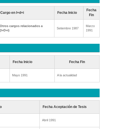
Fecha
Cargo en I+d+i
Fecha Inicio
Fin
Otros cargos relacionados a
Marzo
Setiembre 1987
(I+D+i)
1991
Fecha Inicio
Fecha Fin
Mayo 1991
A la actualidad
o
Fecha Aceptación de Tesis
Abril 1991