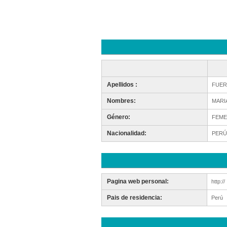
Apellidos :
FUER
Nombres:
MARI
Género:
FEME
Nacionalidad:
PERÚ
Pagina web personal:
http://
Pais de residencia:
Perú