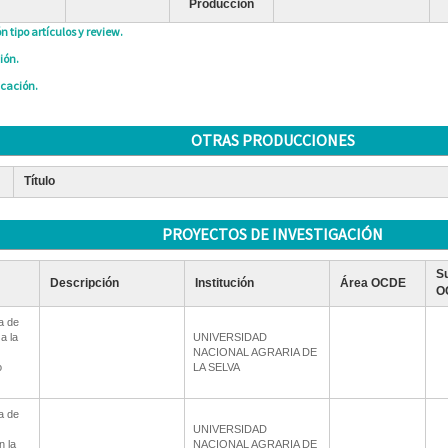
Producción
n tipo artículos y review.
ión.
icación.
OTRAS PRODUCCIONES
Título
PROYECTOS DE INVESTIGACIÓN
S
Descripción
Institución
Área OCDE
O
a de
a la
UNIVERSIDAD
NACIONAL AGRARIA DE
o
LA SELVA
a de
UNIVERSIDAD
n la
NACIONAL AGRARIA DE