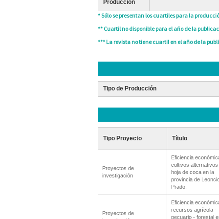
Producción
* Sólo se presentan los cuartiles para la producció
** Cuartil no disponible para el año de la publicac
*** La revista no tiene cuartil en el año de la publ
Tipo de Producción
Tipo Proyecto
Título
Eficiencia económic
cultivos alternativos 
Proyectos de
hoja de coca en la
investigación
provincia de Leonci
Prado.
Eficiencia económic
recursos agrícola -
Proyectos de
pecuario - forestal e