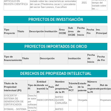
ARTÍCULO EN
tostado sobre las características sensoriales
2021
tiempo del
REVISTA CIENTÍFICA
del cacao (Theobroma cacao L.) procedente
tostado sobre
del sector San Lorenzo, CuscoPerú
las ...
PROYECTOS DE INVESTIGACIÓN
Sub
Fecha
Tipo
Área
Fecha
Inv.
Título
Descripción
Institución
área
de
Proyecto
OCDE
Fin
Principal
OCDE
Inicio
PROYECTOS IMPORTADOS DE ORCID
Fecha
Tipo de
Fecha
Título
Descripción
Institución
de
financiamiento
de Fin
Inicio
DERECHOS DE PROPIEDAD INTELECTUAL
Entidad
Nombre
Número
Título de la
Trámite
Estado
Tipo de
donde se
del
de
Rol de
Propiedad
País
vía
de la
PI
tramitó la
propietario
registrode
particip
Intelectual (PI)
PCT
patente
PI
de la PI
la PI
SYSCERTIF -
Derecho
MATEO
SISTEMA DE
de autor
INDECOPI
PERÚ
QUISPE
No
Otorgada
Propietario
GENERACIÓN DE
por
CAPAJAÑA
CERTIFICADOS
software
Derecho
SYSMAIL - SISTEMA
MATEO
de autor