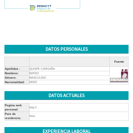
DATOS PERSONALES
Fuente
Apellidos :
QUISPE CAPAJAÑA
Nombres:
MATEO
Género:
MASCULINO
Nacionalidad:
PERÚ
DATOS ACTUALES
Pagina web
http://
personal:
Pais de
Perú
residencia:
EXPERIENCIA LABORAL