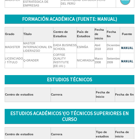
MAGISTER
UNIVERSIDAD CATÓLICA
PERÚ
ESTRATÉGICA DE
DEL PERÚ
EMPRESAS
FORMACIÓN ACADÉMICA (FUENTE: MANUAL)
Fecha
Centro de
País de
Fecha
Grado
Título
de
Fuente
Estudios
Estudios
fin
inicio
MASTER
EADA BUSINESS
Abril
Diciembre
MAGISTER
INTERNACIONAL EN
ESPAÑA
SCHOOL
2018
2019
LIDERAZGO
COFFEE
LICENCIADO
QUALITY
Marzo
Setiembre
Q-GRADER
NICARAGUA
/ TÍTULO
INSTITUTE
2008
2009
(EE.UU.)
ESTUDIOS TÉCNICOS
Fecha de
Centro de estudios
Carrera
Fecha de fin
Inicio
ESTUDIOS ACADÉMICOS Y/O TÉCNICOS SUPERIORES EN
CURSO
Tipo de
Fecha de
Centro de estudios
Carrera
estudios
inicio