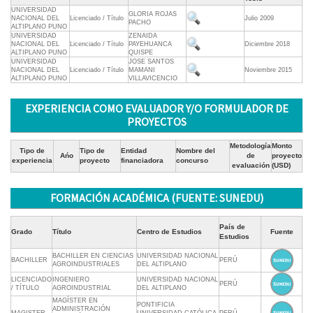
UNIVERSIDAD
GLORIA ROJAS
NACIONAL DEL
Licenciado / Título
Julio 2009
PACHO
ALTIPLANO PUNO
UNIVERSIDAD
ZENAIDA
NACIONAL DEL
Licenciado / Título
PAYEHUANCA
Diciembre 2018
ALTIPLANO PUNO
QUISPE
UNIVERSIDAD
JOSE SANTOS
NACIONAL DEL
Licenciado / Título
MAMANI
Noviembre 2015
ALTIPLANO PUNO
VILLAVICENCIO
EXPERIENCIA COMO EVALUADOR Y/O FORMULADOR DE
PROYECTOS
Metodología
Monto
Tipo de
Tipo de
Entidad
Nombre del
Ańo
de
proyecto
experiencia
proyecto
financiadora
concurso
evaluación
(USD)
FORMACIÓN ACADÉMICA (FUENTE: SUNEDU)
País de
Grado
Título
Centro de Estudios
Fuente
Estudios
BACHILLER EN CIENCIAS
UNIVERSIDAD NACIONAL
BACHILLER
PERÚ
AGROINDUSTRIALES
DEL ALTIPLANO
LICENCIADO
INGENIERO
UNIVERSIDAD NACIONAL
PERÚ
/ TÍTULO
AGROINDUSTRIAL
DEL ALTIPLANO
MAGÍSTER EN
PONTIFICIA
ADMINISTRACIÓN