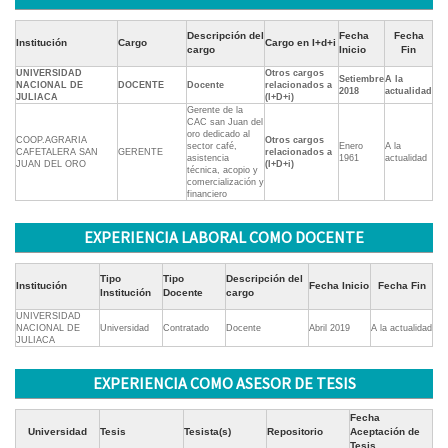
Descripción del
Fecha
Fecha
Institución
Cargo
Cargo en I+d+i
cargo
Inicio
Fin
UNIVERSIDAD
Otros cargos
Setiembre
A la
NACIONAL DE
DOCENTE
Docente
relacionados a
2018
actualidad
JULIACA
(I+D+i)
Gerente de la
CAC san Juan del
oro dedicado al
COOP.AGRARIA
Otros cargos
sector café,
Enero
A la
CAFETALERA SAN
GERENTE
relacionados a
asistencia
1961
actualidad
JUAN DEL ORO
(I+D+i)
técnica, acopio y
comercialización y
financiero
EXPERIENCIA LABORAL COMO DOCENTE
Tipo
Tipo
Descripción del
Institución
Fecha Inicio
Fecha Fin
Institución
Docente
cargo
UNIVERSIDAD
NACIONAL DE
Universidad
Contratado
Docente
Abril 2019
A la actualidad
JULIACA
EXPERIENCIA COMO ASESOR DE TESIS
Fecha
Universidad
Tesis
Tesista(s)
Repositorio
Aceptación de
Tesis