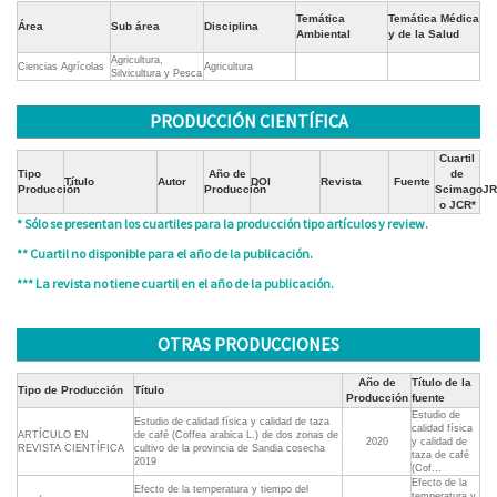
Temática
Temática Médica
Área
Sub área
Disciplina
Ambiental
y de la Salud
Agricultura,
Ciencias Agrícolas
Agricultura
Silvicultura y Pesca
PRODUCCIÓN CIENTÍFICA
Cuartil
Tipo
Año de
de
Título
Autor
DOI
Revista
Fuente
Producción
Producción
ScimagoJR
o JCR*
* Sólo se presentan los cuartiles para la producción tipo artículos y review.
** Cuartil no disponible para el año de la publicación.
*** La revista no tiene cuartil en el año de la publicación.
OTRAS PRODUCCIONES
Año de
Título de la
Tipo de Producción
Título
Producción
fuente
Estudio de
Estudio de calidad física y calidad de taza
calidad física
ARTÍCULO EN
de café (Coffea arabica L.) de dos zonas de
2020
y calidad de
REVISTA CIENTÍFICA
cultivo de la provincia de Sandia cosecha
taza de café
2019
(Cof...
Efecto de la
Efecto de la temperatura y tiempo del
temperatura y