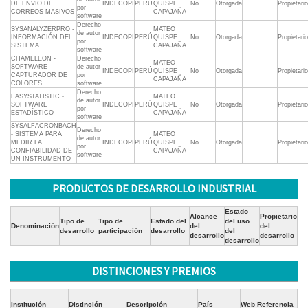
DE ENVIO DE
INDECOPI
PERÚ
QUISPE
No
Otorgada
Propietario
por
CORREOS MASIVOS
CAPAJAÑA
software
Derecho
SYSANALYZERPRO -
MATEO
de autor
INFORMACIÓN DEL
INDECOPI
PERÚ
QUISPE
No
Otorgada
Propietario
por
SISTEMA
CAPAJAÑA
software
CHAMELEON -
Derecho
MATEO
SOFTWARE
de autor
INDECOPI
PERÚ
QUISPE
No
Otorgada
Propietario
CAPTURADOR DE
por
CAPAJAÑA
COLORES
software
Derecho
EASYSTATISTIC -
MATEO
de autor
SOFTWARE
INDECOPI
PERÚ
QUISPE
No
Otorgada
Propietario
por
ESTADÍSTICO
CAPAJAÑA
software
SYSALFACRONBACH
Derecho
- SISTEMA PARA
MATEO
de autor
MEDIR LA
INDECOPI
PERÚ
QUISPE
No
Otorgada
Propietario
por
CONFIABILIDAD DE
CAPAJAÑA
software
UN INSTRUMENTO
PRODUCTOS DE DESARROLLO INDUSTRIAL
Estado
Alcance
Propietario
Tipo de
Tipo de
Estado del
del uso
Denominación
del
del
desarrollo
participación
desarrollo
del
desarrollo
desarrollo
desarrollo
DISTINCIONES Y PREMIOS
Institución
Distinción
Descripción
País
Web Referencia