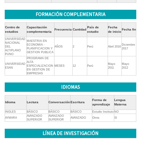
FORMACIÓN COMPLEMENTARIA
Centro de
Capacitación
País de
Fecha
Frecuencia
Cantidad
Fecha fin
estudios
complementaria
estudio
de inicio
UNIVERSIDAD
MAESTRIA EN
NACIONAL
ECONOMIA -
Diciembre
DEL
AÑOS
2
Perú
Abril 2016
PLANIFICACION Y
2017
ALTIPLANO
GESTION PUBLICA
PUNO
PROGRAMA DE
ALTA
UNIVERSIDAD
Mayo
Mayo
ESPECIALIZACION
MESES
12
Perú
ESAN
2011
2012
EN GESTION DE
EMPRESAS
IDIOMAS
Forma de
Lengua
Idioma
Lectura
Conversación
Escritura
aprendizaje
Materna
INGLES
BÁSICO
BÁSICO
BÁSICO
Estudio Instituto
NO
AVANZADO
AVANZADO
AYMARA
AVANZADO
Otros
SI
SUPERIOR
SUPERIOR
LÍNEA DE INVESTIGACIÓN