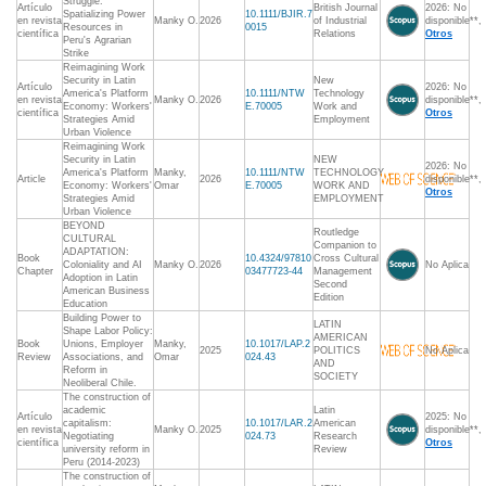
Struggle:
Artículo
British Journal
2026: No
Spatializing Power
10.1111/BJIR.7
en revista
Manky O.
2026
of Industrial
disponible**,
Resources in
0015
científica
Relations
Otros
Peru's Agrarian
Strike
Reimagining Work
Security in Latin
New
Artículo
2026: No
America's Platform
10.1111/NTW
Technology
en revista
Manky O.
2026
disponible**,
Economy: Workers'
E.70005
Work and
científica
Otros
Strategies Amid
Employment
Urban Violence
Reimagining Work
Security in Latin
NEW
2026: No
America's Platform
Manky,
10.1111/NTW
TECHNOLOGY
Article
2026
disponible**,
Economy: Workers'
Omar
E.70005
WORK AND
Otros
Strategies Amid
EMPLOYMENT
Urban Violence
BEYOND
Routledge
CULTURAL
Companion to
ADAPTATION:
Book
10.4324/97810
Cross Cultural
Coloniality and AI
Manky O.
2026
No Aplica
Chapter
03477723-44
Management
Adoption in Latin
Second
American Business
Edition
Education
Building Power to
LATIN
Shape Labor Policy:
AMERICAN
Book
Unions, Employer
Manky,
10.1017/LAP.2
2025
POLITICS
No Aplica
Review
Associations, and
Omar
024.43
AND
Reform in
SOCIETY
Neoliberal Chile.
The construction of
academic
Latin
Artículo
2025: No
capitalism:
10.1017/LAR.2
American
en revista
Manky O.
2025
disponible**,
Negotiating
024.73
Research
científica
Otros
university reform in
Review
Peru (2014-2023)
The construction of