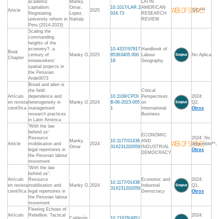
academic
Manky,
LATIN
capitalism:
Omar,
10.1017/LAR.2
AMERICAN
Article
2025
S/C***
Negotiating
Lopez,
024.73
RESEARCH
university reform in
Nattaly
REVIEW
Peru (2014-2023)
Scaling the
commanding
heights of the
economy?: a
10.4337/97817
Handbook of
Book
century of
Manky O.
2025
85363405.000
Labour
No Aplica
Chapter
mineworkers’
18
Geography
spatial projects in
the Peruvian
Ande0073
Broad and alien is
the field:
Critical
Artículo
dependence and
10.1108/CPOI
Perspectives
2024:
en revista
heterogeneity in
Manky O.
2024
B-06-2023-005
on
Q2,
científica
management
1
International
Otros
research practices
Business
in Latin America
'With the law
behind us':
ECONOMIC
Resource
2024: No
Manky,
10.1177/01438
AND
Article
mobilisation and
2024
disponible**,
Omar
31X231202059
INDUSTRIAL
legal repertoires in
Otros
DEMOCRACY
the Peruvian labour
movement
‘With the law
behind us’:
Artículo
Resource
Economic and
2024:
10.1177/01438
en revista
mobilisation and
Manky O.
2024
Industrial
Q1,
31X231202059
científica
legal repertoires in
Democracy
Otros
the Peruvian labour
movement
Fleeting Echoes of
Artículo
Rebellion. Tactical
2024:
Calderón
10.21678/APU