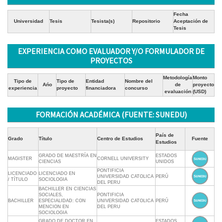
Fecha
Universidad
Tesis
Tesista(s)
Repositorio
Aceptación de
Tesis
EXPERIENCIA COMO EVALUADOR Y/O FORMULADOR DE
PROYECTOS
Metodología
Monto
Tipo de
Tipo de
Entidad
Nombre del
Ańo
de
proyecto
experiencia
proyecto
financiadora
concurso
evaluación
(USD)
FORMACIÓN ACADÉMICA (FUENTE: SUNEDU)
País de
Grado
Título
Centro de Estudios
Fuente
Estudios
GRADO DE MAESTRÍA EN
ESTADOS
MAGISTER
CORNELL UNIVERSITY
CIENCIAS
UNIDOS
PONTIFICIA
LICENCIADO
LICENCIADO EN
UNIVERSIDAD CATOLICA
PERÚ
/ TÍTULO
SOCIOLOGIA
DEL PERU
BACHILLER EN CIENCIAS
SOCIALES,
PONTIFICIA
BACHILLER
ESPECIALIDAD: CON
UNIVERSIDAD CATOLICA
PERÚ
MENCION EN
DEL PERU
SOCIOLOGIA
GRADO DE DOCTOR EN
ESTADOS