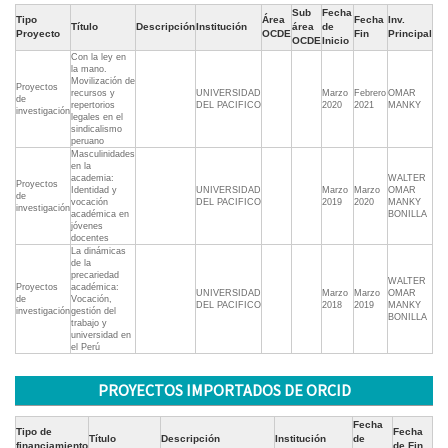
Sub
Fecha
Tipo
Área
Fecha
Inv.
Título
Descripción
Institución
área
de
Proyecto
OCDE
Fin
Principal
OCDE
Inicio
Con la ley en
la mano.
Movilización de
Proyectos
recursos y
UNIVERSIDAD
Marzo
Febrero
OMAR
de
repertorios
DEL PACIFICO
2020
2021
MANKY
investigación
legales en el
sindicalismo
peruano
Masculinidades
en la
academia:
WALTER
Proyectos
Identidad y
UNIVERSIDAD
Marzo
Marzo
OMAR
de
vocación
DEL PACIFICO
2019
2020
MANKY
investigación
académica en
BONILLA
jóvenes
docentes
La dinámicas
de la
precariedad
WALTER
Proyectos
académica:
UNIVERSIDAD
Marzo
Marzo
OMAR
de
Vocación,
DEL PACIFICO
2018
2019
MANKY
investigación
gestión del
BONILLA
trabajo y
universidad en
el Perú
PROYECTOS IMPORTADOS DE ORCID
Fecha
Tipo de
Fecha
Título
Descripción
Institución
de
financiamiento
de Fin