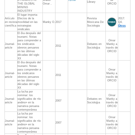
DYNAMICS IN
Walter
72RW
de
Library
THE GLOBAL
Omar ,
ORCID
MINING
INDUSTRY
El lugar importa:
Artículo
Efectos de la
Revista
2017:
en revista
movilidad en las
Manky O.
2017
Mexicana De
Q4,
científica
estrategias
Sociologia
Otros
sindicales
El d́ıa después del
tsunami. Notas
para comprender a
Omar
Journal-
los sindicatos
Debates en
Manky a
2011
article
obreros peruanos
Socioloǵıa
través de
en las últimas
ORCID
décadas del siglo
XX
El d́ıa después del
tsunami. Notas
para comprender a
Omar
Journal-
los sindicatos
Manky a
2011
article
obreros peruanos
través de
en las últimas
ORCID
décadas del siglo
XX
La lucha por
nominar: los
Omar
Journal-
significados de «lo
Debates en
Manky a
2007
article
andino» en la
Socioloǵıa
través de
narrativa peruana
ORCID
contemporánea
La lucha por
nominar: los
Omar
Journal-
significados de «lo
Manky a
2007
article
andino» en la
través de
narrativa peruana
ORCID
contemporánea