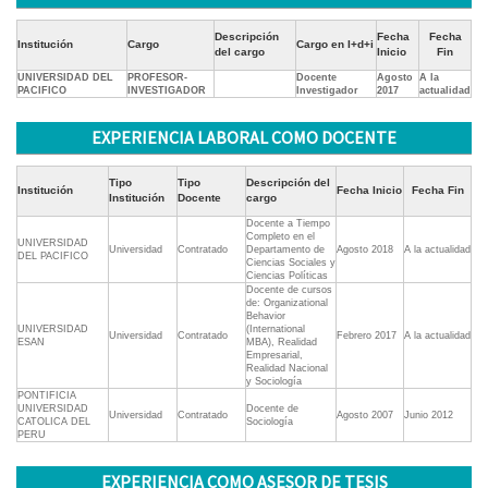
Descripción
Fecha
Fecha
Institución
Cargo
Cargo en I+d+i
del cargo
Inicio
Fin
UNIVERSIDAD DEL
PROFESOR-
Docente
Agosto
A la
PACIFICO
INVESTIGADOR
Investigador
2017
actualidad
EXPERIENCIA LABORAL COMO DOCENTE
Tipo
Tipo
Descripción del
Institución
Fecha Inicio
Fecha Fin
Institución
Docente
cargo
Docente a Tiempo
Completo en el
UNIVERSIDAD
Universidad
Contratado
Departamento de
Agosto 2018
A la actualidad
DEL PACIFICO
Ciencias Sociales y
Ciencias Políticas
Docente de cursos
de: Organizational
Behavior
UNIVERSIDAD
(International
Universidad
Contratado
Febrero 2017
A la actualidad
ESAN
MBA), Realidad
Empresarial,
Realidad Nacional
y Sociología
PONTIFICIA
UNIVERSIDAD
Docente de
Universidad
Contratado
Agosto 2007
Junio 2012
CATOLICA DEL
Sociología
PERU
EXPERIENCIA COMO ASESOR DE TESIS