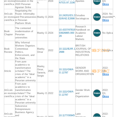
en revista
Innovation in the
2024
Apuntes
Q3,
A.
NTES.97.2190
científica
2020 Peruvian
Otros
Agrarian Strike
Negotiating the
Artículo
Route: Informality
2024: No
10.24201/ES.2
Estudios
en revista
and Precariousness
Manky O.
2024
disponible**,
024V42.E2698
Sociologicos
científica
in Peruvian
Otros
Platform Work
Research
The contested
10.4337/97818
Handbook on
Book
modernisation of
Manky O.
2024
03926865.000
Academic
No Aplica
Chapter
Peruvian
29
Labour
universities
Markets
Why Informal
Workers Organize.
BRITISH
Book
Contentious
Manky,
10.1111/BJIR.1
JOURNAL OF
2022
No Aplica
Review
Politics,
Omar
2688
INDUSTRIAL
Enforcement, and
RELATIONS
the State
From pure
academics to
Manky,
transformative
GENDER
2022:
Omar,
10.1111/GWA
Article
scholars? The
2022
WORK AND
Q1,
Saravia,
O.12787
crisis of the "ideal
ORGANIZATION
Otros
Sergio
academic" in a
Peruvian university
From pure
academics to
Artículo
transformative
Gender Work
2022:
10.1111/GWA
en revista
scholars? The
Manky O.
2022
and
Q1,
O.12787
científica
crisis of the “ideal
Organization
Otros
academic” in a
Peruvian university
Subversive
Entrepreneurs:
Business Agency
Artículo
Latin
2022:
and
10.1177/00945