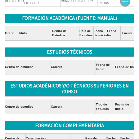
DOCTORADO
CORNELL UNIVERSITY
FILOSOFÍA
UNIDOS
FORMACIÓN ACADÉMICA (FUENTE: MANUAL)
Centro de
País de
Fecha
Fecha
Grado
Título
Fuente
Estudios
Estudios
de inicio
fin
ESTUDIOS TÉCNICOS
Fecha de
Centro de estudios
Carrera
Fecha de fin
Inicio
ESTUDIOS ACADÉMICOS Y/O TÉCNICOS SUPERIORES EN
CURSO
Tipo de
Fecha de
Centro de estudios
Carrera
estudios
inicio
FORMACIÓN COMPLEMENTARIA
Centro de
Capacitación
País de
Fecha
Fecha