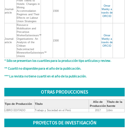
From Towns to
Hotels: Changes in
Omar
Mining
Journal-
Manky a
Accommodation
1500
article
través de
Regimes and Their
ORCID
Effects on Labour
Union Strategies
Resource
Mobilisation and
Precarious
Workerŝa\texteuro™
Omar
Journal-
Organisations: An
Manky a
1500
article
Analysis of the
través de
Chilean
ORCID
Subcontracted
Mineworkerŝa\texteuro™
Unions
* Sólo se presentan los cuartiles para la producción tipo artículos y review.
** Cuartil no disponible para el año de la publicación.
*** La revista no tiene cuartil en el año de la publicación.
OTRAS PRODUCCIONES
Año de
Título de la
Tipo de Producción
Título
Producción
fuente
LIBRO EDITADO
Trabajo y Sociedad en el Perú
2017
Libro
PROYECTOS DE INVESTIGACIÓN