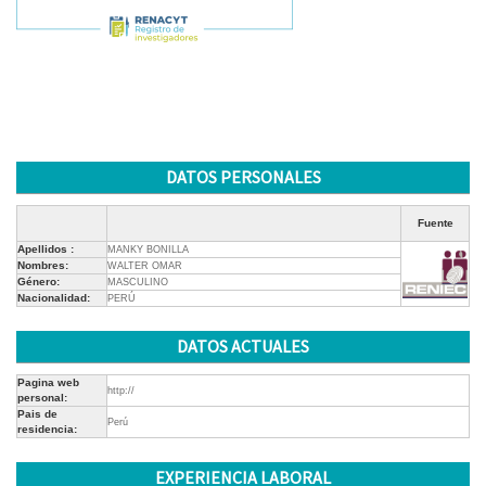
DATOS PERSONALES
Fuente
Apellidos :
MANKY BONILLA
Nombres:
WALTER OMAR
Género:
MASCULINO
Nacionalidad:
PERÚ
DATOS ACTUALES
Pagina web
http://
personal:
Pais de
Perú
residencia:
EXPERIENCIA LABORAL