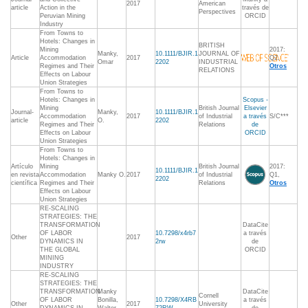
2017
American
article
Action in the
través de
Perspectives
Peruvian Mining
ORCID
Industry
From Towns to
Hotels: Changes in
BRITISH
Mining
2017:
Manky,
10.1111/BJIR.1
JOURNAL OF
Article
Accommodation
2017
Q2,
Omar
2202
INDUSTRIAL
Regimes and Their
Otros
RELATIONS
Effects on Labour
Union Strategies
From Towns to
Hotels: Changes in
Scopus -
Mining
British Journal
Elsevier
Journal-
Manky,
10.1111/BJIR.1
Accommodation
2017
of Industrial
a través
S/C***
article
O.
2202
Regimes and Their
Relations
de
Effects on Labour
ORCID
Union Strategies
From Towns to
Hotels: Changes in
Artículo
Mining
British Journal
2017:
10.1111/BJIR.1
en revista
Accommodation
Manky O.
2017
of Industrial
Q1,
2202
científica
Regimes and Their
Relations
Otros
Effects on Labour
Union Strategies
RE-SCALING
STRATEGIES: THE
TRANSFORMATION
DataCite
OF LABOR
10.7298/x4rb7
a través
Other
2017
DYNAMICS IN
2rw
de
THE GLOBAL
ORCID
MINING
INDUSTRY
RE-SCALING
STRATEGIES: THE
TRANSFORMATION
Manky
DataCite
Cornell
OF LABOR
Bonilla,
10.7298/X4RB
a través
Other
2017
University