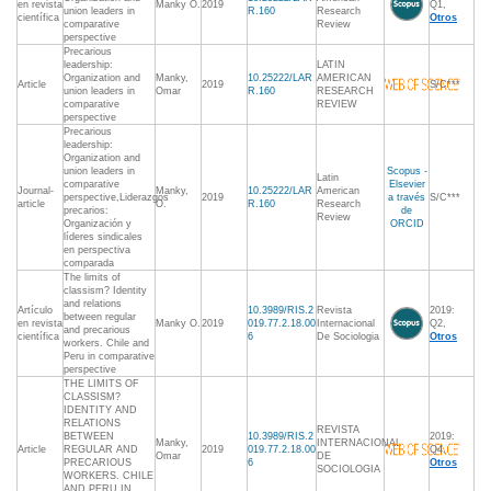
en revista
Manky O.
2019
Q1,
union leaders in
R.160
Research
científica
Otros
comparative
Review
perspective
Precarious
leadership:
LATIN
Organization and
Manky,
10.25222/LAR
AMERICAN
Article
2019
S/C***
union leaders in
Omar
R.160
RESEARCH
comparative
REVIEW
perspective
Precarious
leadership:
Organization and
union leaders in
Scopus -
Latin
comparative
Elsevier
Journal-
Manky,
10.25222/LAR
American
perspective,Liderazgos
2019
a través
S/C***
article
O.
R.160
Research
precarios:
de
Review
Organización y
ORCID
líderes sindicales
en perspectiva
comparada
The limits of
classism? Identity
and relations
Artículo
10.3989/RIS.2
Revista
2019:
between regular
en revista
Manky O.
2019
019.77.2.18.00
Internacional
Q2,
and precarious
científica
6
De Sociologia
Otros
workers. Chile and
Peru in comparative
perspective
THE LIMITS OF
CLASSISM?
IDENTITY AND
RELATIONS
REVISTA
BETWEEN
10.3989/RIS.2
2019:
Manky,
INTERNACIONAL
Article
REGULAR AND
2019
019.77.2.18.00
Q4,
Omar
DE
PRECARIOUS
6
Otros
SOCIOLOGIA
WORKERS. CHILE
AND PERU IN