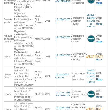
en revista
Manky O.
2022
American
Q1,
Commodification of
82X221084662
científica
Perspectives
Otros
Peruvian Higher
Education (1992–
2012)
Negotiated
Scopus -
marketization:
Manky,
Comparative
Elsevier
2021:
Journal-
Public universities
O. |
10.1086/71337
2021
Education
a través
Q1,
article
and higher
Dolores,
1
Review
de
Otros
education markets
J.
ORCID
in Peru (1990-2014)
Negotiated
marketization:
Artículo
Comparative
2021:
Public universities
10.1086/71337
en revista
Manky O.
2021
Education
Q1,
and higher
1
científica
Review
Otros
education markets
in Peru (1990-2014)
Negotiated
Marketization:
Manky,
COMPARATIVE
2021:
Public Universities
Omar,
10.1086/71337
Article
2021
EDUCATION
Q3,
and Higher
Dolores,
1
REVIEW
Otros
Education Markets
Juan
in Peru (1990-2014)
From pure
academics to
Scopus -
Manky,
transformative
Gender, Work
Elsevier
2021:
Journal-
O. |
10.1111/GWA
scholars? The
2021
and
a través
Q1,
article
Saravia,
O.12787
crisis of the “ideal
Organization
de
Otros
S.
academic” in a
ORCID
Peruvian university
The end of mining
labor struggles?
Extractive
2020:
10.1016/J.EXI
Review
The changing
Manky O.
2020
Industries and
Q1,
S.2020.07.007
dynamics of labor
Society
Otros
in Latin America
The end of mining
EXTRACTIVE
labor struggles?
2020:
Manky,
10.1016/J.EXI
INDUSTRIES
Review
The changing
2020
Q2,