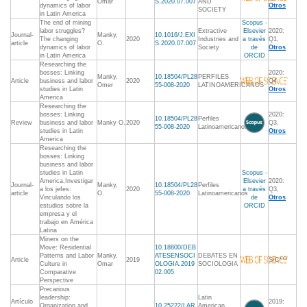
Omar
S.2020.07.007
AND
dynamics of labor
Otros
SOCIETY
in Latin America
The end of mining
Scopus -
labor struggles?
Extractive
Elsevier
2020:
Journal-
Manky,
10.1016/J.EXI
The changing
2020
Industries and
a través
Q1,
article
O.
S.2020.07.007
dynamics of labor
Society
de
Otros
in Latin America
ORCID
Researching the
bosses: Linking
2020:
Manky,
10.18504/PL28
PERFILES
Article
business and labor
2020
Q4,
Omer
55-008-2020
LATINOAMERICANOS
studies in Latin
Otros
America
Researching the
bosses: Linking
2020:
10.18504/PL28
Perfiles
Review
business and labor
Manky O.
2020
Q3,
55-008-2020
Latinoamericanos
studies in Latin
Otros
America
Researching the
bosses: Linking
business and labor
studies in Latin
Scopus -
America,Investigar
Elsevier
2020:
Journal-
Manky,
10.18504/PL28
Perfiles
a los jefes:
2020
a través
Q3,
article
O.
55-008-2020
Latinoamericanos
Vinculando los
de
Otros
estudios sobre la
ORCID
empresa y el
trabajo en América
Latina
Miners on the
Move: Residential
10.18800/DEB
Patterns and Labor
Manky,
ATESENSOCI
DEBATES EN
Article
2019
S/C***
Culture in
Omar
OLOGIA.2019
SOCIOLOGIA
Comparative
02.005
Perspective
Precarious
leadership:
Latin
Artículo
2019:
Organization and
10.25222/LAR
American