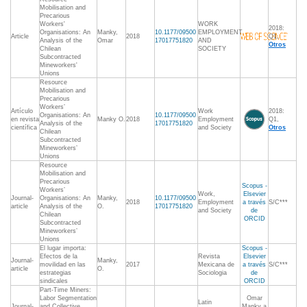
Mobilisation and
Precarious
Workers'
WORK
2018:
Organisations: An
Manky,
10.1177/09500
EMPLOYMENT
Article
2018
Q1,
Analysis of the
Omar
17017751820
AND
Otros
Chilean
SOCIETY
Subcontracted
Mineworkers'
Unions
Resource
Mobilisation and
Precarious
Workers’
Artículo
Work
2018:
Organisations: An
10.1177/09500
en revista
Manky O.
2018
Employment
Q1,
Analysis of the
17017751820
científica
and Society
Otros
Chilean
Subcontracted
Mineworkers’
Unions
Resource
Mobilisation and
Precarious
Scopus -
Workers’
Work,
Elsevier
Journal-
Organisations: An
Manky,
10.1177/09500
2018
Employment
a través
S/C***
article
Analysis of the
O.
17017751820
and Society
de
Chilean
ORCID
Subcontracted
Mineworkers’
Unions
El lugar importa:
Scopus -
Efectos de la
Revista
Elsevier
Journal-
Manky,
movilidad en las
2017
Mexicana de
a través
S/C***
article
O.
estrategias
Sociologia
de
sindicales
ORCID
Part-Time Miners:
Labor Segmentation
Omar
Latin
Journal-
and Collective
Manky a