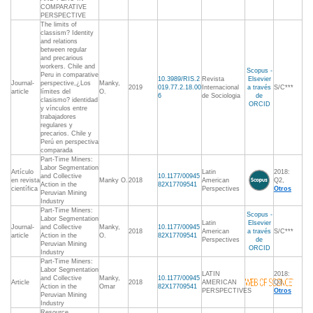
COMPARATIVE
PERSPECTIVE
The limits of
classism? Identity
and relations
between regular
and precarious
workers. Chile and
Scopus -
Peru in comparative
10.3989/RIS.2
Revista
Elsevier
Journal-
perspective,¿Los
Manky,
2019
019.77.2.18.00
Internacional
a través
S/C***
article
límites del
O.
6
de Sociologia
de
clasismo? identidad
ORCID
y vínculos entre
trabajadores
regulares y
precarios. Chile y
Perú en perspectiva
comparada
Part-Time Miners:
Labor Segmentation
Artículo
Latin
2018:
and Collective
10.1177/00945
en revista
Manky O.
2018
American
Q2,
Action in the
82X17709541
científica
Perspectives
Otros
Peruvian Mining
Industry
Part-Time Miners:
Scopus -
Labor Segmentation
Latin
Elsevier
Journal-
and Collective
Manky,
10.1177/00945
2018
American
a través
S/C***
article
Action in the
O.
82X17709541
Perspectives
de
Peruvian Mining
ORCID
Industry
Part-Time Miners:
Labor Segmentation
LATIN
2018:
and Collective
Manky,
10.1177/00945
Article
2018
AMERICAN
Q3,
Action in the
Omar
82X17709541
PERSPECTIVES
Otros
Peruvian Mining
Industry
Resource