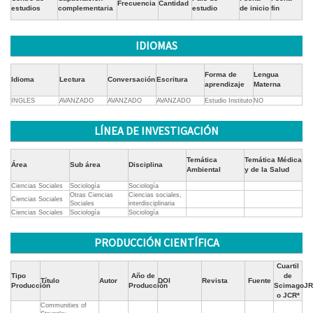
Frecuencia
Cantidad
estudios
complementaria
estudio
de inicio
fin
IDIOMAS
Forma de
Lengua
Idioma
Lectura
Conversación
Escritura
aprendizaje
Materna
INGLES
AVANZADO
AVANZADO
AVANZADO
Estudio Instituto
NO
LÍNEA DE INVESTIGACIÓN
Temática
Temática Médica
Área
Sub área
Disciplina
Ambiental
y de la Salud
Ciencias Sociales
Sociología
Sociología
Otras Ciencias
Ciencias sociales,
Ciencias Sociales
Sociales
interdisciplinaria
Ciencias Sociales
Sociología
Sociología
PRODUCCIÓN CIENTÍFICA
Cuartil
Tipo
Año de
de
Título
Autor
DOI
Revista
Fuente
Producción
Producción
ScimagoJR
o JCR*
Communities of