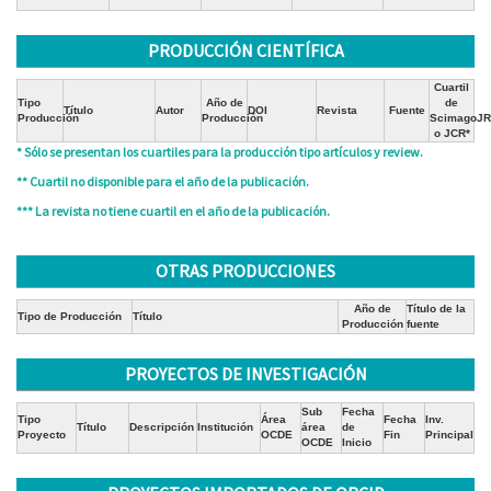
PRODUCCIÓN CIENTÍFICA
Cuartil
Tipo
Año de
de
Título
Autor
DOI
Revista
Fuente
Producción
Producción
ScimagoJR
o JCR*
* Sólo se presentan los cuartiles para la producción tipo artículos y review.
** Cuartil no disponible para el año de la publicación.
*** La revista no tiene cuartil en el año de la publicación.
OTRAS PRODUCCIONES
Año de
Título de la
Tipo de Producción
Título
Producción
fuente
PROYECTOS DE INVESTIGACIÓN
Sub
Fecha
Tipo
Área
Fecha
Inv.
Título
Descripción
Institución
área
de
Proyecto
OCDE
Fin
Principal
OCDE
Inicio