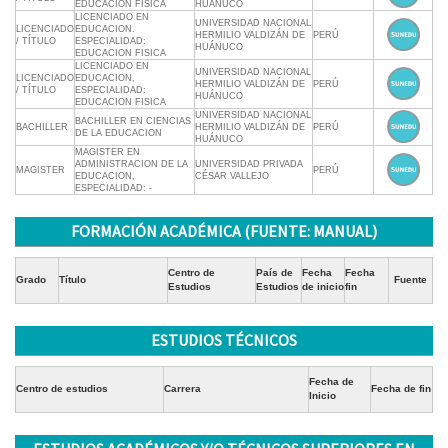
EDUCACION FISICA
HUÁNUCO
LICENCIADO EN
UNIVERSIDAD NACIONAL
LICENCIADO
EDUCACION.
HERMILIO VALDIZÁN DE
PERÚ
/ TÍTULO
ESPECIALIDAD:
HUÁNUCO
EDUCACION FISICA
LICENCIADO EN
UNIVERSIDAD NACIONAL
LICENCIADO
EDUCACION,
HERMILIO VALDIZÁN DE
PERÚ
/ TÍTULO
ESPECIALIDAD:
HUÁNUCO
EDUCACION FISICA
UNIVERSIDAD NACIONAL
BACHILLER EN CIENCIAS
BACHILLER
HERMILIO VALDIZÁN DE
PERÚ
DE LA EDUCACION
HUÁNUCO
MAGISTER EN
ADMINISTRACION DE LA
UNIVERSIDAD PRIVADA
MAGISTER
PERÚ
EDUCACION,
CÉSAR VALLEJO
ESPECIALIDAD: -
FORMACIÓN ACADÉMICA (FUENTE: MANUAL)
Centro de
País de
Fecha
Fecha
Grado
Título
Fuente
Estudios
Estudios
de inicio
fin
ESTUDIOS TÉCNICOS
Fecha de
Centro de estudios
Carrera
Fecha de fin
Inicio