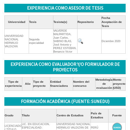
EXPERIENCIA COMO ASESOR DE TESIS
Fecha
Universidad
Tesis
Tesista(s)
Repositorio
Aceptación de
Tesis
VALVERDE
MALPARTIDA,
UNIVERSIDAD
Juan Carlos,
NACIONAL
Segunda
SABINO BLAS,
Diciembre 2020
HERMILIO
especialidad
José Antonio y
VALDIZAN
PEREZ ESTEBAN,
Benancio Victor
EXPERIENCIA COMO EVALUADOR Y/O FORMULADOR DE
PROYECTOS
Metodología
Monto
Tipo de
Tipo de
Entidad
Nombre del
Ańo
de
proyecto
experiencia
proyecto
financiadora
concurso
evaluación
(USD)
FORMACIÓN ACADÉMICA (FUENTE: SUNEDU)
País de
Grado
Título
Centro de Estudios
Fuente
Estudios
LIC. EN EDUCACION,
UNIVERSIDAD NACIONAL
LICENCIADO
ESPECIALIDAD:
HERMILIO VALDIZÁN DE
PERÚ
/ TÍTULO