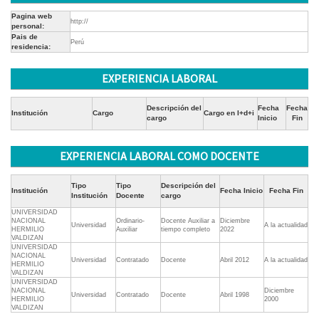
Pagina web
http://
personal:
Pais de
Perú
residencia:
EXPERIENCIA LABORAL
Descripción del
Fecha
Fecha
Institución
Cargo
Cargo en I+d+i
cargo
Inicio
Fin
EXPERIENCIA LABORAL COMO DOCENTE
Tipo
Tipo
Descripción del
Institución
Fecha Inicio
Fecha Fin
Institución
Docente
cargo
UNIVERSIDAD
NACIONAL
Ordinario-
Docente Auxiliar a
Diciembre
Universidad
A la actualidad
HERMILIO
Auxiliar
tiempo completo
2022
VALDIZAN
UNIVERSIDAD
NACIONAL
Universidad
Contratado
Docente
Abril 2012
A la actualidad
HERMILIO
VALDIZAN
UNIVERSIDAD
NACIONAL
Diciembre
Universidad
Contratado
Docente
Abril 1998
HERMILIO
2000
VALDIZAN