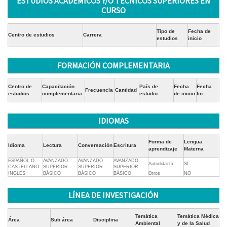
ESTUDIOS ACADÉMICOS Y/O TÉCNICOS SUPERIORES EN
CURSO
Tipo de
Fecha de
Centro de estudios
Carrera
estudios
inicio
FORMACIÓN COMPLEMENTARIA
Centro de
Capacitación
País de
Fecha
Fecha
Frecuencia
Cantidad
estudios
complementaria
estudio
de inicio
fin
IDIOMAS
Forma de
Lengua
Idioma
Lectura
Conversación
Escritura
aprendizaje
Materna
ESPAÑOL O
AVANZADO
AVANZADO
AVANZADO
Autodidacta
SI
CASTELLANO
SUPERIOR
SUPERIOR
SUPERIOR
INGLES
BÁSICO
BÁSICO
BÁSICO
Otros
NO
LÍNEA DE INVESTIGACIÓN
Temática
Temática Médica
Área
Sub área
Disciplina
Ambiental
y de la Salud