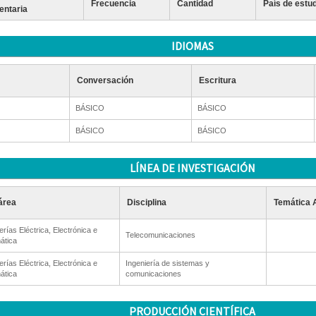
Frecuencia
Cantidad
País de estu
ntaria
IDIOMAS
Conversación
Escritura
BÁSICO
BÁSICO
BÁSICO
BÁSICO
LÍNEA DE INVESTIGACIÓN
área
Disciplina
Temática 
erías Eléctrica, Electrónica e
Telecomunicaciones
ática
erías Eléctrica, Electrónica e
Ingeniería de sistemas y
ática
comunicaciones
PRODUCCIÓN CIENTÍFICA