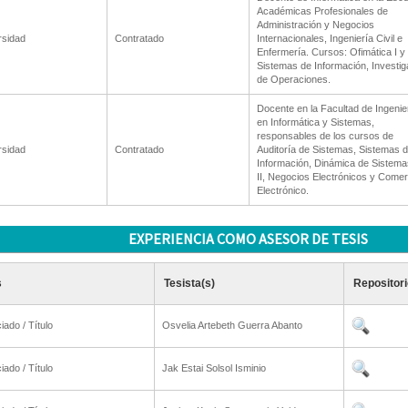
Académicas Profesionales de
Administración y Negocios
rsidad
Contratado
Internacionales, Ingeniería Civil e
Enfermería. Cursos: Ofimática I y I
Sistemas de Información, Investig
de Operaciones.
Docente en la Facultad de Ingenie
en Informática y Sistemas,
responsables de los cursos de
rsidad
Contratado
Auditoría de Sistemas, Sistemas 
Información, Dinámica de Sistemas
II, Negocios Electrónicos y Comer
Electrónico.
EXPERIENCIA COMO ASESOR DE TESIS
s
Tesista(s)
Repositori
iado / Título
Osvelia Artebeth Guerra Abanto
iado / Título
Jak Estai Solsol Isminio