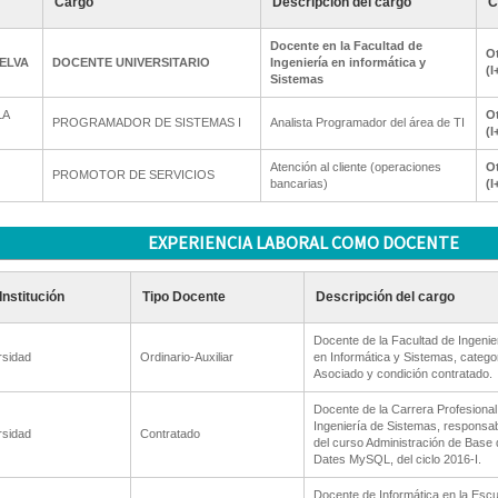
Cargo
Descripción del cargo
C
Docente en la Facultad de
Ot
ELVA
DOCENTE UNIVERSITARIO
Ingeniería en informática y
(I
Sistemas
LA
Ot
PROGRAMADOR DE SISTEMAS I
Analista Programador del área de TI
(I
Atención al cliente (operaciones
Ot
PROMOTOR DE SERVICIOS
bancarias)
(I
EXPERIENCIA LABORAL COMO DOCENTE
Institución
Tipo Docente
Descripción del cargo
Docente de la Facultad de Ingenie
rsidad
Ordinario-Auxiliar
en Informática y Sistemas, catego
Asociado y condición contratado.
Docente de la Carrera Profesional
Ingeniería de Sistemas, responsa
rsidad
Contratado
del curso Administración de Base 
Dates MySQL, del ciclo 2016-I.
Docente de Informática en la Esc