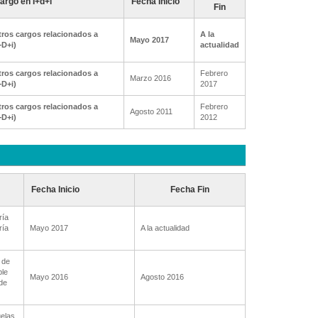
argo en I+d+i
Fecha Inicio
Fin
ros cargos relacionados a
A la
Mayo 2017
+D+i)
actualidad
ros cargos relacionados a
Febrero
Marzo 2016
+D+i)
2017
ros cargos relacionados a
Febrero
Agosto 2011
+D+i)
2012
Fecha Inicio
Fecha Fin
ría
ría
Mayo 2017
A la actualidad
 de
ble
Mayo 2016
Agosto 2016
de
uelas