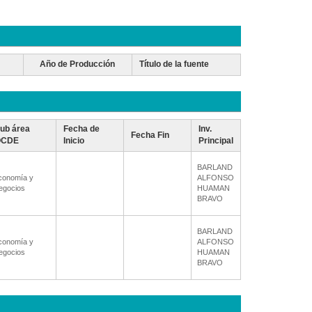
Año de Producción
Título de la fuente
ub área
Fecha de
Inv.
Fecha Fin
OCDE
Inicio
Principal
BARLAND
conomía y
ALFONSO
egocios
HUAMAN
BRAVO
BARLAND
conomía y
ALFONSO
egocios
HUAMAN
BRAVO