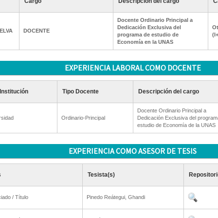
Cargo
Descripción del cargo
C
Docente Ordinario Principal a
Dedicación Exclusiva del
Ot
ELVA
DOCENTE
programa de estudio de
(I
Economía en la UNAS
EXPERIENCIA LABORAL COMO DOCENTE
Institución
Tipo Docente
Descripción del cargo
Docente Ordinario Principal a
rsidad
Ordinario-Principal
Dedicación Exclusiva del program
estudio de Economía de la UNAS
EXPERIENCIA COMO ASESOR DE TESIS
s
Tesista(s)
Repositori
iado / Título
Pinedo Reátegui, Ghandi