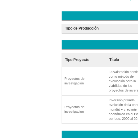
Tipo de Producción
Tipo Proyecto
Título
La valoración conti
como método de
Proyectos de
evaluación para la
investigación
viabilidad de los
proyectos de invers
Inversión privada,
evolución de la ec
Proyectos de
mundial y crecimien
investigación
económico en el Pe
período: 2000 al 20