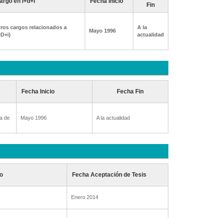
argo en I+d+i
Fecha Inicio
Fin
ros cargos relacionados a
A la
Mayo 1996
+D+i)
actualidad
Fecha Inicio
Fecha Fin
a de
Mayo 1996
A la actualidad
o
Fecha Aceptación de Tesis
Enero 2014