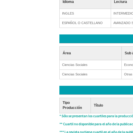
Idioma
Lectura
INGLES
INTERMEDI
ESPAÑOL O CASTELLANO
AVANZADO 
Área
Sub 
Ciencias Sociales
Econo
Ciencias Sociales
Otras
Tipo
Título
Producción
* Sólo se presentan los cuartiles para la producció
** Cuartil no disponible para el año de la publicac
*** La revista no tiene cuartil en el año de la publ