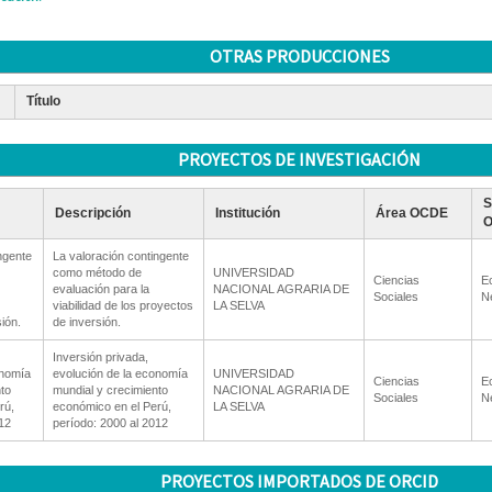
OTRAS PRODUCCIONES
Título
PROYECTOS DE INVESTIGACIÓN
S
Descripción
Institución
Área OCDE
ngente
La valoración contingente
como método de
UNIVERSIDAD
Ciencias
E
evaluación para la
NACIONAL AGRARIA DE
Sociales
N
viabilidad de los proyectos
LA SELVA
ión.
de inversión.
Inversión privada,
onomía
evolución de la economía
UNIVERSIDAD
Ciencias
E
to
mundial y crecimiento
NACIONAL AGRARIA DE
Sociales
N
rú,
económico en el Perú,
LA SELVA
12
período: 2000 al 2012
PROYECTOS IMPORTADOS DE ORCID