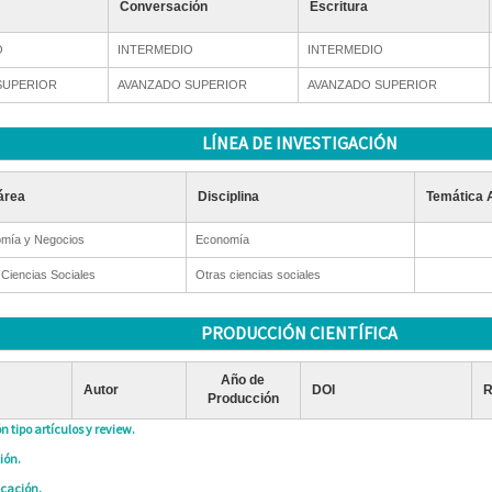
Conversación
Escritura
O
INTERMEDIO
INTERMEDIO
SUPERIOR
AVANZADO SUPERIOR
AVANZADO SUPERIOR
LÍNEA DE INVESTIGACIÓN
área
Disciplina
Temática 
mía y Negocios
Economía
 Ciencias Sociales
Otras ciencias sociales
PRODUCCIÓN CIENTÍFICA
Año de
Autor
DOI
R
Producción
n tipo artículos y review.
ión.
icación.