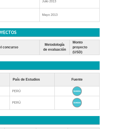
Julio 2013
Mayo 2013
OYECTOS
Monto
Metodología
l concurso
proyecto
de evaluación
(USD)
País de Estudios
Fuente
PERÚ
PERÚ