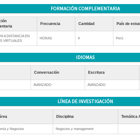
FORMACIÓN COMPLEMENTARIA
ción
Frecuencia
Cantidad
País de estu
ntaria
N A DISTANCIA EN
HORAS
4
Perú
 VIRTUALES
IDIOMAS
Conversación
Escritura
AVANZADO
AVANZADO
LÍNEA DE INVESTIGACIÓN
área
Disciplina
Temática 
mía y Negocios
Negocios y management