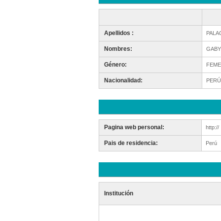
Apellidos :
PALA
Nombres:
GABY
Género:
FEME
Nacionalidad:
PERÚ
Pagina web personal:
http://
Pais de residencia:
Perú
Institución