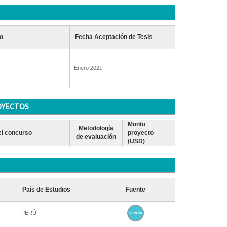
o
Fecha Aceptación de Tesis
Enero 2021
OYECTOS
Monto
Metodología
l concurso
proyecto
de evaluación
(USD)
País de Estudios
Fuente
PERÚ