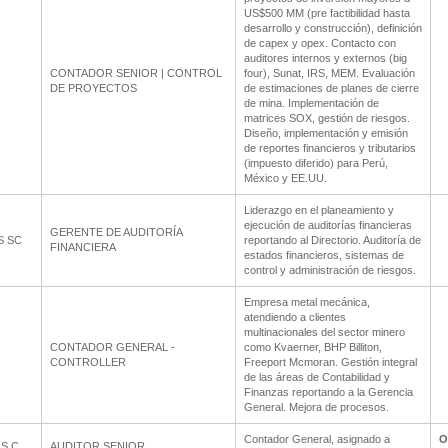
US$500 MM (pre factibilidad hasta
desarrollo y construcción), definición
de capex y opex. Contacto con
auditores internos y externos (big
CONTADOR SENIOR | CONTROL
four), Sunat, IRS, MEM. Evaluación
DE PROYECTOS
de estimaciones de planes de cierre
de mina. Implementación de
matrices SOX, gestión de riesgos.
Diseño, implementación y emisión
de reportes financieros y tributarios
(impuesto diferido) para Perú,
México y EE.UU.
Liderazgo en el planeamiento y
ejecución de auditorías financieras
GERENTE DE AUDITORÍA
S SC
reportando al Directorio. Auditoría de
FINANCIERA
estados financieros, sistemas de
control y administración de riesgos.
Empresa metal mecánica,
atendiendo a clientes
multinacionales del sector minero
CONTADOR GENERAL -
como Kvaerner, BHP Billiton,
CONTROLLER
Freeport Mcmoran. Gestión integral
de las áreas de Contabilidad y
Finanzas reportando a la Gerencia
General. Mejora de procesos.
Contador General, asignado a
O
S.C
AUDITOR SENIOR