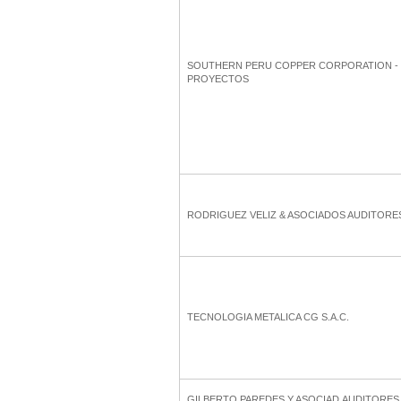
SOUTHERN PERU COPPER CORPORATION -
PROYECTOS
RODRIGUEZ VELIZ & ASOCIADOS AUDITORE
TECNOLOGIA METALICA CG S.A.C.
GILBERTO PAREDES Y ASOCIAD.AUDITORES 