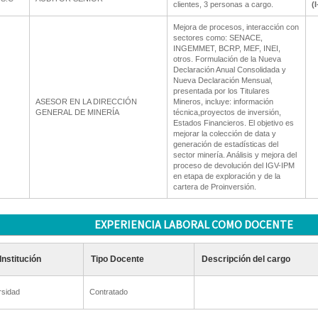
clientes, 3 personas a cargo.
(
Mejora de procesos, interacción con
sectores como: SENACE,
INGEMMET, BCRP, MEF, INEI,
otros. Formulación de la Nueva
Declaración Anual Consolidada y
Nueva Declaración Mensual,
presentada por los Titulares
ASESOR EN LA DIRECCIÓN
Mineros, incluye: información
GENERAL DE MINERÍA
técnica,proyectos de inversión,
Estados Financieros. El objetivo es
mejorar la colección de data y
generación de estadísticas del
sector minería. Análisis y mejora del
proceso de devolución del IGV-IPM
en etapa de exploración y de la
cartera de Proinversión.
EXPERIENCIA LABORAL COMO DOCENTE
Institución
Tipo Docente
Descripción del cargo
rsidad
Contratado