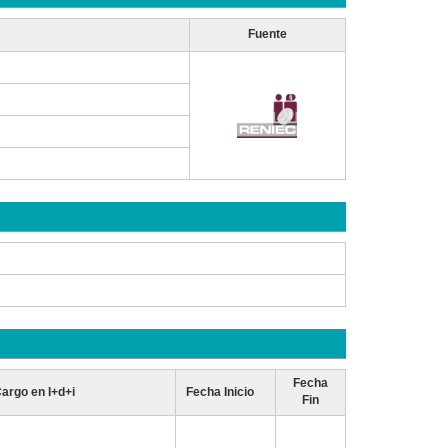
Fuente
Fecha
argo en I+d+i
Fecha Inicio
Fin