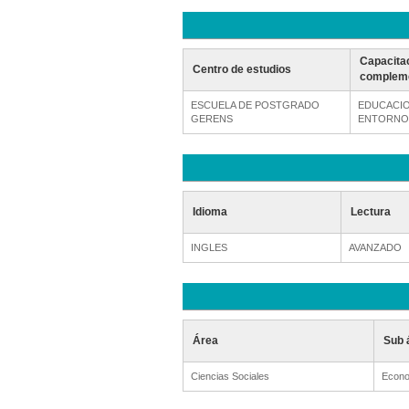
Capacita
Centro de estudios
compleme
ESCUELA DE POSTGRADO
EDUCACIO
GERENS
ENTORNOS
Idioma
Lectura
INGLES
AVANZADO
Área
Sub 
Ciencias Sociales
Econo