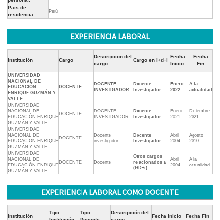
personal:
Pais de
Perú
residencia:
EXPERIENCIA LABORAL
Descripción del
Fecha
Fecha
Institución
Cargo
Cargo en I+d+i
cargo
Inicio
Fin
UNIVERSIDAD
NACIONAL DE
DOCENTE
Docente
Enero
A la
EDUCACIÓN
DOCENTE
INVESTIGADOR
Investigador
2022
actualidad
ENRIQUE GUZMÁN Y
VALLE
UNIVERSIDAD
NACIONAL DE
DOCENTE
Docente
Enero
Diciembre
DOCENTE
EDUCACIÓN ENRIQUE
INVESTIGADOR
Investigador
2021
2021
GUZMÁN Y VALLE
UNIVERSIDAD
NACIONAL DE
Docente
Docente
Abril
Agosto
DOCENTE
EDUCACIÓN ENRIQUE
investigador
Investigador
2004
2010
GUZMÁN Y VALLE
UNIVERSIDAD
Otros cargos
NACIONAL DE
Abril
A la
DOCENTE
Docente
relacionados a
EDUCACIÓN ENRIQUE
2004
actualidad
(I+D+i)
GUZMÁN Y VALLE
EXPERIENCIA LABORAL COMO DOCENTE
Tipo
Tipo
Descripción del
Institución
Fecha Inicio
Fecha Fin
Institución
Docente
cargo