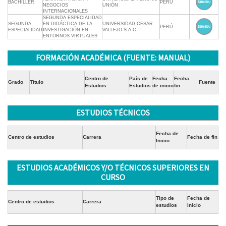
BACHILLER
PERÚ
NEGOCIOS
UNIÓN
INTERNACIONALES
SEGUNDA ESPECIALIDAD
SEGUNDA
EN DIDÁCTICA DE LA
UNIVERSIDAD CESAR
PERÚ
ESPECIALIDAD
INVESTIGACIÓN EN
VALLEJO S.A.C.
ENTORNOS VIRTUALES
FORMACIÓN ACADÉMICA (FUENTE: MANUAL)
Centro de
País de
Fecha
Fecha
Grado
Título
Fuente
Estudios
Estudios
de inicio
fin
ESTUDIOS TÉCNICOS
Fecha de
Centro de estudios
Carrera
Fecha de fin
Inicio
ESTUDIOS ACADÉMICOS Y/O TÉCNICOS SUPERIORES EN
CURSO
Tipo de
Fecha de
Centro de estudios
Carrera
estudios
inicio