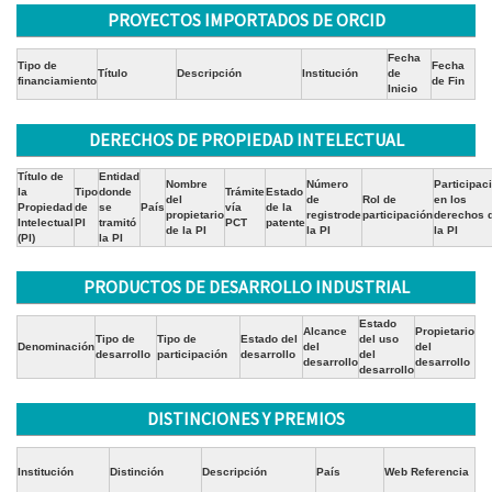
PROYECTOS IMPORTADOS DE ORCID
Fecha
Tipo de
Fecha
Título
Descripción
Institución
de
financiamiento
de Fin
Inicio
DERECHOS DE PROPIEDAD INTELECTUAL
Título de
Entidad
Nombre
Número
Participac
la
Tipo
donde
Trámite
Estado
del
de
Rol de
en los
Propiedad
de
se
País
vía
de la
propietario
registrode
participación
derechos 
Intelectual
PI
tramitó
PCT
patente
de la PI
la PI
la PI
(PI)
la PI
PRODUCTOS DE DESARROLLO INDUSTRIAL
Estado
Alcance
Propietario
Tipo de
Tipo de
Estado del
del uso
Denominación
del
del
desarrollo
participación
desarrollo
del
desarrollo
desarrollo
desarrollo
DISTINCIONES Y PREMIOS
Institución
Distinción
Descripción
País
Web Referencia