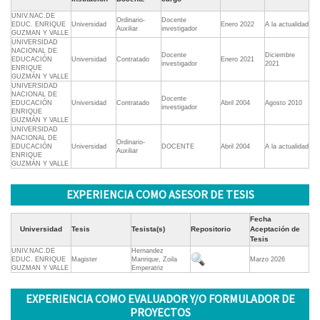
UNIV.NAC.DE
Ordinario-
Docente
EDUC. ENRIQUE
Universidad
Enero 2022
A la actualidad
Auxiliar
investigador
GUZMAN Y VALLE
UNIVERSIDAD
NACIONAL DE
Docente
Diciembre
EDUCACIÓN
Universidad
Contratado
Enero 2021
investigador
2021
ENRIQUE
GUZMÁN Y VALLE
UNIVERSIDAD
NACIONAL DE
Docente
EDUCACIÓN
Universidad
Contratado
Abril 2004
Agosto 2010
investigador
ENRIQUE
GUZMÁN Y VALLE
UNIVERSIDAD
NACIONAL DE
Ordinario-
EDUCACIÓN
Universidad
DOCENTE
Abril 2004
A la actualidad
Auxiliar
ENRIQUE
GUZMÁN Y VALLE
EXPERIENCIA COMO ASESOR DE TESIS
Fecha
Universidad
Tesis
Tesista(s)
Repositorio
Aceptación de
Tesis
UNIV.NAC.DE
Hernandez
EDUC. ENRIQUE
Magister
Manrique, Zoila
Marzo 2026
GUZMAN Y VALLE
Emperatriz
EXPERIENCIA COMO EVALUADOR Y/O FORMULADOR DE
PROYECTOS