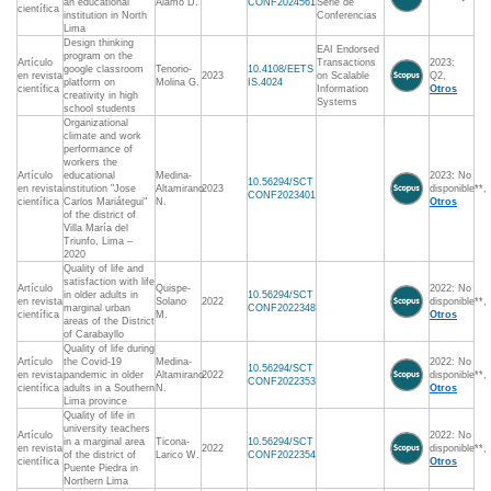
an educational
Alamo D.
CONF2024561
Serie de
científica
institution in North
Conferencias
Lima
Design thinking
EAI Endorsed
program on the
Artículo
Transactions
2023:
google classroom
Tenorio-
10.4108/EETS
en revista
2023
on Scalable
Q2,
platform on
Molina G.
IS.4024
científica
Information
Otros
creativity in high
Systems
school students
Organizational
climate and work
performance of
workers the
Artículo
educational
Medina-
2023: No
10.56294/SCT
en revista
institution "Jose
Altamirano
2023
disponible**,
CONF2023401
científica
Carlos Mariátegui"
N.
Otros
of the district of
Villa María del
Triunfo, Lima –
2020
Quality of life and
satisfaction with life
Artículo
Quispe-
2022: No
in older adults in
10.56294/SCT
en revista
Solano
2022
disponible**,
marginal urban
CONF2022348
científica
M.
Otros
areas of the District
of Carabayllo
Quality of life during
Artículo
the Covid-19
Medina-
2022: No
10.56294/SCT
en revista
pandemic in older
Altamirano
2022
disponible**,
CONF2022353
científica
adults in a Southern
N.
Otros
Lima province
Quality of life in
university teachers
Artículo
2022: No
in a marginal area
Ticona-
10.56294/SCT
en revista
2022
disponible**,
of the district of
Larico W.
CONF2022354
científica
Otros
Puente Piedra in
Northern Lima