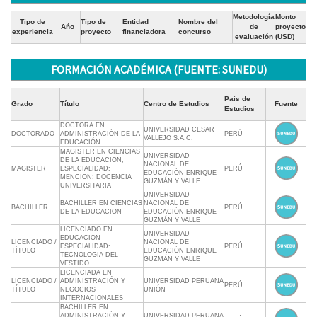
Metodología
Monto
Tipo de
Tipo de
Entidad
Nombre del
Ańo
de
proyecto
experiencia
proyecto
financiadora
concurso
evaluación
(USD)
FORMACIÓN ACADÉMICA (FUENTE: SUNEDU)
País de
Grado
Título
Centro de Estudios
Fuente
Estudios
DOCTORA EN
UNIVERSIDAD CESAR
DOCTORADO
ADMINISTRACIÓN DE LA
PERÚ
VALLEJO S.A.C.
EDUCACIÓN
MAGISTER EN CIENCIAS
UNIVERSIDAD
DE LA EDUCACION,
NACIONAL DE
MAGISTER
ESPECIALIDAD:
PERÚ
EDUCACIÓN ENRIQUE
MENCION: DOCENCIA
GUZMÁN Y VALLE
UNIVERSITARIA
UNIVERSIDAD
BACHILLER EN CIENCIAS
NACIONAL DE
BACHILLER
PERÚ
DE LA EDUCACION
EDUCACIÓN ENRIQUE
GUZMÁN Y VALLE
LICENCIADO EN
UNIVERSIDAD
EDUCACION
LICENCIADO /
NACIONAL DE
ESPECIALIDAD:
PERÚ
TÍTULO
EDUCACIÓN ENRIQUE
TECNOLOGIA DEL
GUZMÁN Y VALLE
VESTIDO
LICENCIADA EN
LICENCIADO /
ADMINISTRACIÓN Y
UNIVERSIDAD PERUANA
PERÚ
TÍTULO
NEGOCIOS
UNIÓN
INTERNACIONALES
BACHILLER EN
ADMINISTRACIÓN Y
UNIVERSIDAD PERUANA