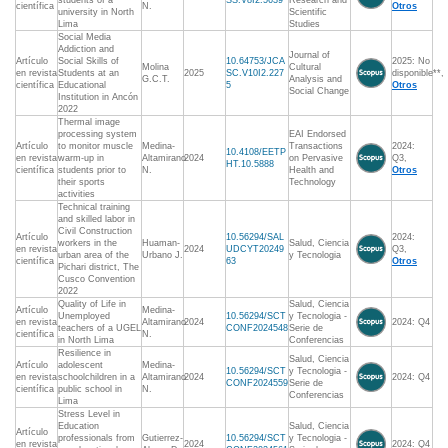
students of a
SS.V8I2.5639
Research and
científica
N.
Otros
university in North
Scientific
Lima
Studies
Social Media
Addiction and
Journal of
Artículo
Social Skills of
10.64753/JCA
2025: No
Molina
Cultural
en revista
Students at an
2025
SC.V10I2.227
disponible**,
G.C.T.
Analysis and
científica
Educational
5
Otros
Social Change
Institution in Ancón
2022
Thermal image
processing system
EAI Endorsed
Artículo
to monitor muscle
Medina-
Transactions
2024:
10.4108/EETP
en revista
warm-up in
Altamirano
2024
on Pervasive
Q3,
HT.10.5888
científica
students prior to
N.
Health and
Otros
their sports
Technology
activities
Technical training
and skilled labor in
Civil Construction
Artículo
10.56294/SAL
2024:
workers in the
Huaman-
Salud, Ciencia
en revista
2024
UDCYT20249
Q3,
urban area of the
Urbano J.
y Tecnologia
científica
63
Otros
Pichari district, The
Cusco Convention
2022
Quality of Life in
Salud, Ciencia
Artículo
Medina-
Unemployed
10.56294/SCT
y Tecnologia -
en revista
Altamirano
2024
2024: Q4
teachers of a UGEL
CONF2024548
Serie de
científica
N.
in North Lima
Conferencias
Resilience in
Salud, Ciencia
Artículo
adolescent
Medina-
10.56294/SCT
y Tecnologia -
en revista
schoolchildren in a
Altamirano
2024
2024: Q4
CONF2024559
Serie de
científica
public school in
N.
Conferencias
Lima
Stress Level in
Education
Salud, Ciencia
Artículo
professionals from
Gutierrez-
10.56294/SCT
y Tecnologia -
en revista
2024
2024: Q4