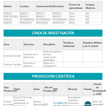
Forma de
Lengua
Idioma
Lectura
Conversación
Escritura
aprendizaje
Materna
INGLES
BÁSICO
BÁSICO
BÁSICO
Otros
NO
PORTUGUES
BÁSICO
BÁSICO
BÁSICO
Otros
NO
INGLES
INTERMEDIO
INTERMEDIO
INTERMEDIO
Otros
NO
INGLES
AVANZADO
AVANZADO
AVANZADO
Otros
NO
LÍNEA DE INVESTIGACIÓN
Temática
Temática Médica
Área
Sub área
Disciplina
Ambiental
y de la Salud
Educación general
Ciencias de la
(incluye
Ciencias Sociales
Educación
capacitación,
pedadogía)
Economía y
Negocios y
Ciencias Sociales
Negocios
management
PRODUCCIÓN CIENTÍFICA
Cuartil
Tipo
Año de
de
Título
Autor
DOI
Revista
Fuente
Producción
Producción
ScimagoJR
o JCR*
Use of ICTs in the
International
educational
Journal of
Artículo
Medina-
2025: No
environment of
10.53894/IJIR
Innovative
en revista
Altamirano
2025
disponible**,