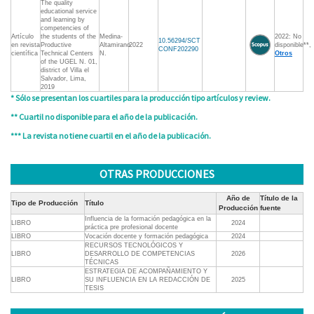
The quality
educational service
and learning by
competencies of
Artículo
the students of the
Medina-
2022: No
10.56294/SCT
en revista
Productive
Altamirano
2022
disponible**,
CONF202290
científica
Technical Centers
N.
Otros
of the UGEL N. 01,
district of Villa el
Salvador, Lima,
2019
* Sólo se presentan los cuartiles para la producción tipo artículos y review.
** Cuartil no disponible para el año de la publicación.
*** La revista no tiene cuartil en el año de la publicación.
OTRAS PRODUCCIONES
Año de
Título de la
Tipo de Producción
Título
Producción
fuente
Influencia de la formación pedagógica en la
LIBRO
2024
práctica pre profesional docente
LIBRO
Vocación docente y formación pedagógica
2024
RECURSOS TECNOLÓGICOS Y
LIBRO
DESARROLLO DE COMPETENCIAS
2026
TÉCNICAS
ESTRATEGIA DE ACOMPAÑAMIENTO Y
LIBRO
SU INFLUENCIA EN LA REDACCIÓN DE
2025
TESIS