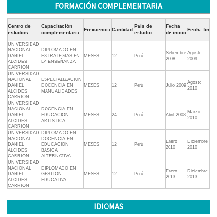
FORMACIÓN COMPLEMENTARIA
Centro de
Capacitación
País de
Fecha
Frecuencia
Cantidad
Fecha fin
estudios
complementaria
estudio
de inicio
UNIVERSIDAD
NACIONAL
DIPLOMADO EN
Setiembre
Agosto
DANIEL
ESTRATEGIAS EN
MESES
12
Perú
2008
2009
ALCIDES
LA ENSEÑANZA
CARRION
UNIVERSIDAD
NACIONAL
ESPECIALIZACION
Agosto
DANIEL
DOCENCIA EN
MESES
12
Perú
Julio 2009
2010
ALCIDES
MANUALIDADES
CARRION
UNIVERSIDAD
NACIONAL
DOCENCIA EN
Marzo
DANIEL
EDUCACION
MESES
24
Perú
Abril 2008
2010
ALCIDES
ARTISTICA
CARRION
UNIVERSIDAD
DIPLOMADO EN
NACIONAL
DOCENCIA EN
Enero
Diciembre
DANIEL
EDUCACION
MESES
12
Perú
2010
2010
ALCIDES
BASICA
CARRION
ALTERNATIVA
UNIVERSIDAD
NACIONAL
DIPLOMADO EN
Enero
Diciembre
DANIEL
GESTION
MESES
12
Perú
2013
2013
ALCIDES
EDUCATIVA
CARRION
IDIOMAS