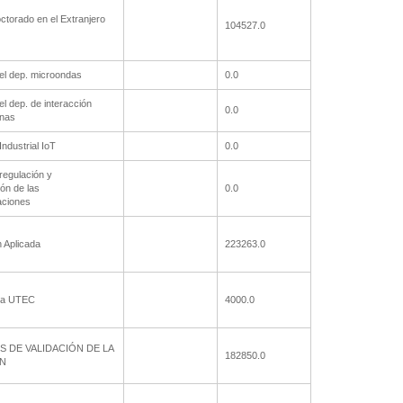
torado en el Extranjero
104527.0
el dep. microondas
0.0
el dep. de interacción
0.0
nas
ndustrial IoT
0.0
regulación y
ión de las
0.0
aciones
n Aplicada
223263.0
la UTEC
4000.0
 DE VALIDACIÓN DE LA
182850.0
N