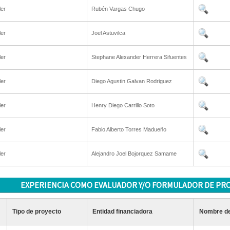
ler
Rubén Vargas Chugo
ler
Joel Astuvilca
ler
Stephane Alexander Herrera Sifuentes
ler
Diego Agustin Galvan Rodriguez
ler
Henry Diego Carrillo Soto
ler
Fabio Alberto Torres Madueño
ler
Alejandro Joel Bojorquez Samame
EXPERIENCIA COMO EVALUADOR Y/O FORMULADOR DE PR
Tipo de proyecto
Entidad financiadora
Nombre de