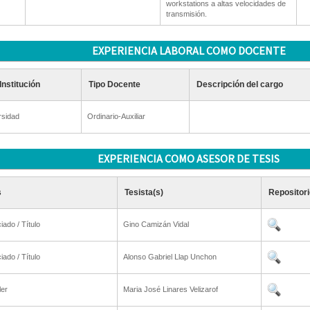
workstations a altas velocidades de
transmisión.
EXPERIENCIA LABORAL COMO DOCENTE
Institución
Tipo Docente
Descripción del cargo
rsidad
Ordinario-Auxiliar
EXPERIENCIA COMO ASESOR DE TESIS
s
Tesista(s)
Repositori
iado / Título
Gino Camizán Vidal
iado / Título
Alonso Gabriel Llap Unchon
ler
Maria José Linares Velizarof