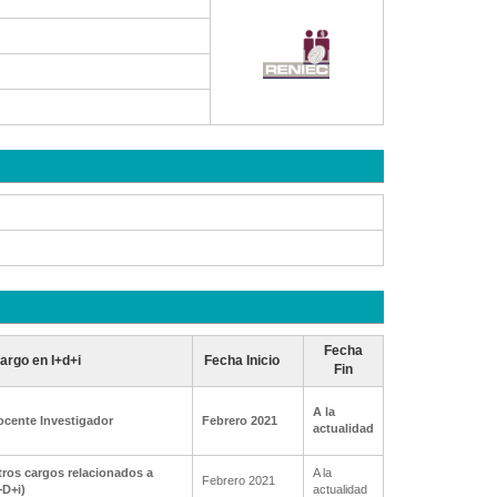
Fecha
argo en I+d+i
Fecha Inicio
Fin
A la
ocente Investigador
Febrero 2021
actualidad
ros cargos relacionados a
A la
Febrero 2021
+D+i)
actualidad