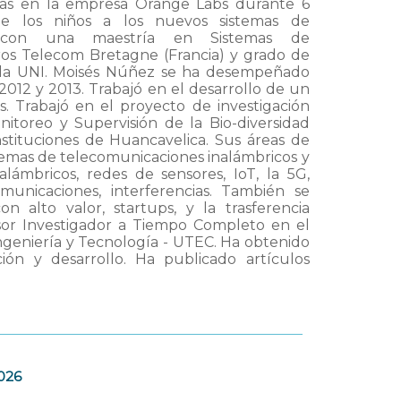
nas en la empresa Orange Labs durante 6
 de los niños a los nuevos sistemas de
a con una maestría en Sistemas de
ros Telecom Bretagne (Francia) y grado de
r la UNI. Moisés Núñez se ha desempeñado
2012 y 2013. Trabajó en el desarrollo de un
s. Trabajó en el proyecto de investigación
itoreo y Supervisión de la Bio-diversidad
stituciones de Huancavelica. Sus áreas de
stemas de telecomunicaciones inalámbricos y
lámbricos, redes de sensores, IoT, la 5G,
omunicaciones, interferencias. También se
n alto valor, startups, y la trasferencia
or Investigador a Tiempo Completo en el
ngeniería y Tecnología - UTEC. Ha obtenido
ión y desarrollo. Ha publicado artículos
2026