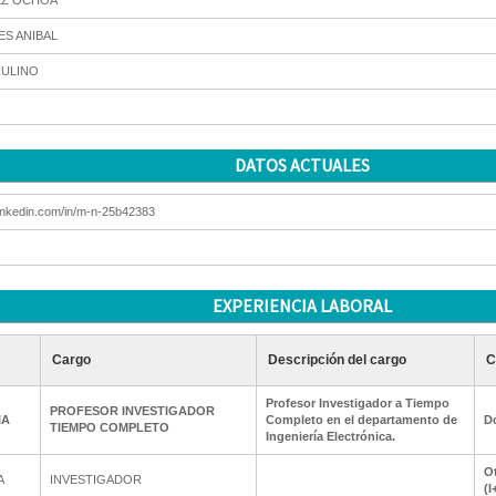
Z OCHOA
ES ANIBAL
ULINO
DATOS ACTUALES
inkedin.com/in/m-n-25b42383
EXPERIENCIA LABORAL
Cargo
Descripción del cargo
C
Profesor Investigador a Tiempo
PROFESOR INVESTIGADOR
IA
Completo en el departamento de
D
TIEMPO COMPLETO
Ingeniería Electrónica.
Ot
A
INVESTIGADOR
(I