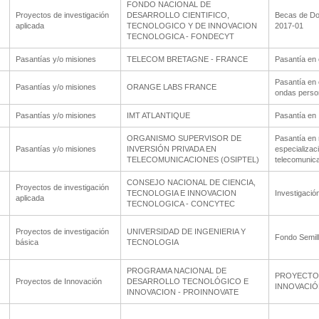
FONDO NACIONAL DE
Proyectos de investigación
DESARROLLO CIENTIFICO,
Becas de Doc
aplicada
TECNOLOGICO Y DE INNOVACION
2017-01
TECNOLOGICA - FONDECYT
Pasantías y/o misiones
TELECOM BRETAGNE - FRANCE
Pasantía en 
Pasantía en 
Pasantías y/o misiones
ORANGE LABS FRANCE
ondas perso
Pasantías y/o misiones
IMT ATLANTIQUE
Pasantía en I
ORGANISMO SUPERVISOR DE
Pasantía en 
Pasantías y/o misiones
INVERSIÓN PRIVADA EN
especializac
TELECOMUNICACIONES (OSIPTEL)
telecomunic
CONSEJO NACIONAL DE CIENCIA,
Proyectos de investigación
TECNOLOGIA E INNOVACION
Investigació
aplicada
TECNOLOGICA - CONCYTEC
Proyectos de investigación
UNIVERSIDAD DE INGENIERIA Y
Fondo Semil
básica
TECNOLOGIA
PROGRAMA NACIONAL DE
PROYECTOS
Proyectos de Innovación
DESARROLLO TECNOLÓGICO E
INNOVACIÓ
INNOVACION - PROINNOVATE