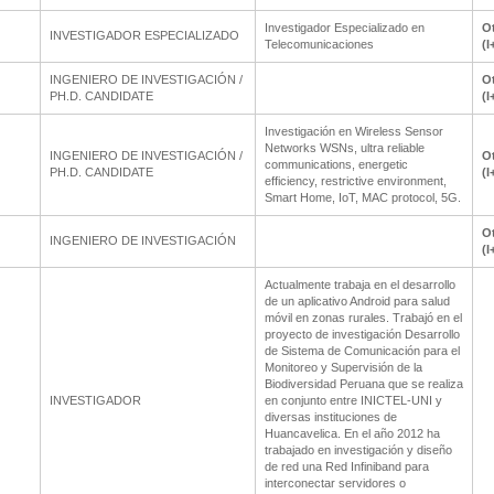
Investigador Especializado en
Ot
INVESTIGADOR ESPECIALIZADO
Telecomunicaciones
(I
INGENIERO DE INVESTIGACIÓN /
Ot
PH.D. CANDIDATE
(I
Investigación en Wireless Sensor
Networks WSNs, ultra reliable
INGENIERO DE INVESTIGACIÓN /
Ot
communications, energetic
PH.D. CANDIDATE
(I
efficiency, restrictive environment,
Smart Home, IoT, MAC protocol, 5G.
Ot
INGENIERO DE INVESTIGACIÓN
(I
Actualmente trabaja en el desarrollo
de un aplicativo Android para salud
móvil en zonas rurales. Trabajó en el
proyecto de investigación Desarrollo
de Sistema de Comunicación para el
Monitoreo y Supervisión de la
Biodiversidad Peruana que se realiza
INVESTIGADOR
en conjunto entre INICTEL-UNI y
diversas instituciones de
Huancavelica. En el año 2012 ha
trabajado en investigación y diseño
de red una Red Infiniband para
interconectar servidores o