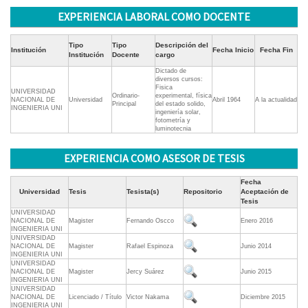
EXPERIENCIA LABORAL COMO DOCENTE
Tipo
Tipo
Descripción del
Institución
Fecha Inicio
Fecha Fin
Institución
Docente
cargo
Dictado de
diversos cursos:
Fisica
UNIVERSIDAD
Ordinario-
experimental, física
NACIONAL DE
Universidad
Abril 1964
A la actualidad
Principal
del estado solido,
INGENIERIA UNI
ingeniería solar,
fotometría y
luminotecnia
EXPERIENCIA COMO ASESOR DE TESIS
Fecha
Universidad
Tesis
Tesista(s)
Repositorio
Aceptación de
Tesis
UNIVERSIDAD
NACIONAL DE
Magister
Fernando Oscco
Enero 2016
INGENIERIA UNI
UNIVERSIDAD
NACIONAL DE
Magister
Rafael Espinoza
Junio 2014
INGENIERIA UNI
UNIVERSIDAD
NACIONAL DE
Magister
Jercy Suárez
Junio 2015
INGENIERIA UNI
UNIVERSIDAD
NACIONAL DE
Licenciado / Título
Victor Nakama
Diciembre 2015
INGENIERIA UNI