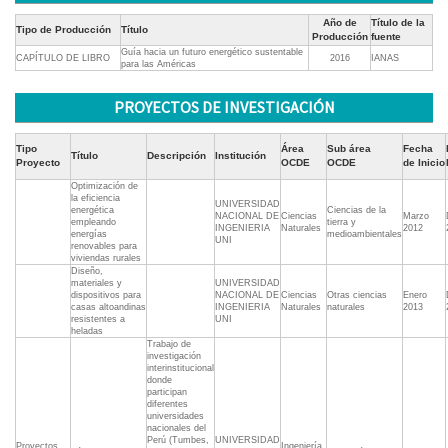
Año de
Título de la
Tipo de Producción
Título
Producción
fuente
Guía hacia un futuro energético sustentable
CAPÍTULO DE LIBRO
2016
IANAS
para las Américas
PROYECTOS DE INVESTIGACIÓN
Tipo
Área
Sub área
Fecha
Título
Descripción
Institución
Proyecto
OCDE
OCDE
de Inicio
Optimización de
la eficiencia
UNIVERSIDAD
energética
Ciencias de la
NACIONAL DE
Ciencias
Marzo
empleando
tierra y
INGENIERIA
Naturales
2012
energías
medioambientales
UNI
renovables para
viviendas rurales
Diseño,
materiales y
UNIVERSIDAD
dispositivos para
NACIONAL DE
Ciencias
Otras ciencias
Enero
casas altoandinas
INGENIERIA
Naturales
naturales
2013
resistentes a
UNI
heladas
Trabajo de
investigación
interinstitucional
donde
participan
diferentes
universidades
nacionales del
Perú (Tumbes,
UNIVERSIDAD
Proyectos
Ingeniería