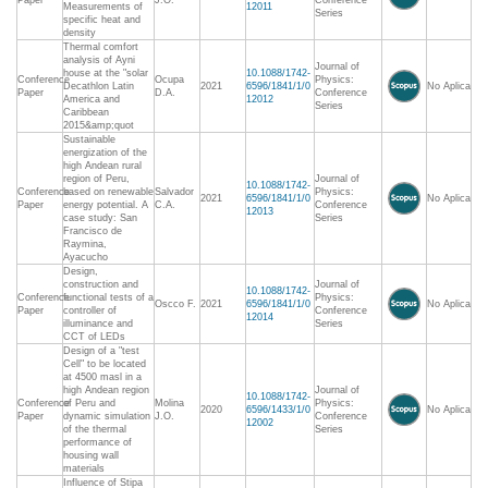
Paper
J.O.
Conference
Measurements of
12011
Series
specific heat and
density
Thermal comfort
analysis of Ayni
Journal of
house at the "solar
10.1088/1742-
Conference
Ocupa
Physics:
Decathlon Latin
2021
6596/1841/1/0
No Aplica
Paper
D.A.
Conference
America and
12012
Series
Caribbean
2015&amp;quot
Sustainable
energization of the
high Andean rural
region of Peru,
Journal of
10.1088/1742-
Conference
based on renewable
Salvador
Physics:
2021
6596/1841/1/0
No Aplica
Paper
energy potential. A
C.A.
Conference
12013
case study: San
Series
Francisco de
Raymina,
Ayacucho
Design,
construction and
Journal of
10.1088/1742-
Conference
functional tests of a
Physics:
Oscco F.
2021
6596/1841/1/0
No Aplica
Paper
controller of
Conference
12014
illuminance and
Series
CCT of LEDs
Design of a "test
Cell" to be located
at 4500 masl in a
high Andean region
Journal of
10.1088/1742-
Conference
of Peru and
Molina
Physics:
2020
6596/1433/1/0
No Aplica
Paper
dynamic simulation
J.O.
Conference
12002
of the thermal
Series
performance of
housing wall
materials
Influence of Stipa