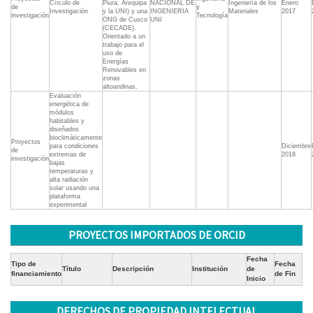
Círculo de
Piura, Arequipa
NACIONAL DE
Ingeniería de los
Enero
de
y
Investigación
y la UNI) y una
INGENIERIA
Materiales
2017
investigación
Tecnología
ONG de Cusco
UNI
(CECADE).
Orientado a un
trabajo para el
uso de
Energías
Renovables en
zonas
altoandinas.
Evaluación
energética de
módulos
habitables y
diseñados
bioclimáticamente
Proyectos
para condiciones
Diciembre
de
extremas de
2018
investigación
bajas
temperaturas y
alta radiación
solar usando una
plataforma
experimental
PROYECTOS IMPORTADOS DE ORCID
Fecha
Tipo de
Fecha
Título
Descripción
Institución
de
financiamiento
de Fin
Inicio
DERECHOS DE PROPIEDAD INTELECTUAL