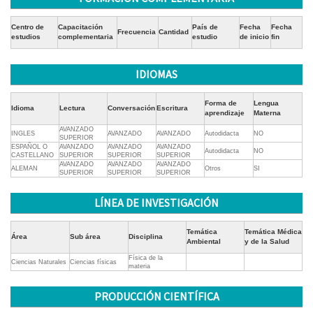
Centro de
Capacitación
País de
Fecha
Fecha
Frecuencia
Cantidad
estudios
complementaria
estudio
de inicio
fin
IDIOMAS
Forma de
Lengua
Idioma
Lectura
Conversación
Escritura
aprendizaje
Materna
AVANZADO
INGLES
AVANZADO
AVANZADO
Autodidacta
NO
SUPERIOR
ESPAÑOL O
AVANZADO
AVANZADO
AVANZADO
Autodidacta
NO
CASTELLANO
SUPERIOR
SUPERIOR
SUPERIOR
AVANZADO
AVANZADO
AVANZADO
ALEMAN
Otros
SI
SUPERIOR
SUPERIOR
SUPERIOR
LÍNEA DE INVESTIGACIÓN
Temática
Temática Médica
Área
Sub área
Disciplina
Ambiental
y de la Salud
Física de la
Ciencias Naturales
Ciencias físicas
materia
PRODUCCIÓN CIENTÍFICA