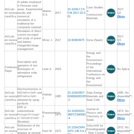
of adobe employed
in Peruvian rural
Case Studies
Artículo
areas: Experimental
10.1016/J.CS
2017:
Abanto
in
en revista
results and
2017
CM.2017.02.0
Q2,
G.A.
Construction
científica
numerical
01
Otros
Materials
simulation of a
traditional bio-
composite material
Simulation of direct
current microgrid
Artículo
2017:
and study of power
en revista
Mírez J.
2017
10.6036/8475
Dyna (Spain)
Q3,
and battery
científica
Otros
charge/discharge
management
Energy and
the
Environment -
Description and
Proceedings
operation of two
Conference
of the
prototypes of
Leite A.
2003
No Aplica
Paper
International
adsorptive solar
Conference on
refrigerators
Energy and
the
Environment
Electrochromism in
Artículo
NiO<inf>x</inf> and
10.1016/0927-
Solar Energy
1995: No
Arakaki
en revista
WO<inf>x</inf>
1995
0248(94)00195
Materials and
disponible**,
J.
científica
obtained by spray
-2
Solar Cells
Otros
pyrolysis
EPR of
Journal of
Artículo
substitutional
10.1016/0022-
1973: No
Rostworowski
Physics and
en revista
Fe<sup>3+</sup>
1973
3697(73)90081
disponible**,
J.
Chemistry of
científica
in TiO<inf>2</inf>
-4
Otros
Solids
(Brookite)
Refinement of the
Zeitschrift fur
Artículo
10.1524/ZKRI.
1972: No
structure of
Kristallographie
en revista
Horn M.
1972
1972.136.3-4.2
disponible**,
anatase at several
- New Crystal