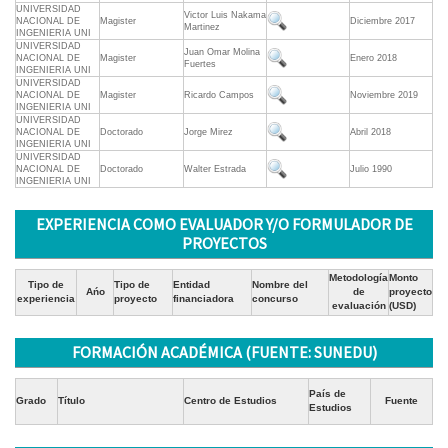
UNIVERSIDAD
Victor Luis Nakama
NACIONAL DE
Magister
Diciembre 2017
Martinez
INGENIERIA UNI
UNIVERSIDAD
Juan Omar Molina
NACIONAL DE
Magister
Enero 2018
Fuertes
INGENIERIA UNI
UNIVERSIDAD
NACIONAL DE
Magister
Ricardo Campos
Noviembre 2019
INGENIERIA UNI
UNIVERSIDAD
NACIONAL DE
Doctorado
Jorge Mirez
Abril 2018
INGENIERIA UNI
UNIVERSIDAD
NACIONAL DE
Doctorado
Walter Estrada
Julio 1990
INGENIERIA UNI
EXPERIENCIA COMO EVALUADOR Y/O FORMULADOR DE
PROYECTOS
Metodología
Monto
Tipo de
Tipo de
Entidad
Nombre del
Ańo
de
proyecto
experiencia
proyecto
financiadora
concurso
evaluación
(USD)
FORMACIÓN ACADÉMICA (FUENTE: SUNEDU)
País de
Grado
Título
Centro de Estudios
Fuente
Estudios