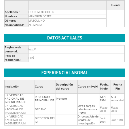
Fuente
Apellidos :
HORN MUTSCHLER
Nombres:
MANFRED JOSEF
Género:
MASCULINO
Nacionalidad:
ALEMANIA
DATOS ACTUALES
Pagina web
http://
personal:
Pais de
Perú
residencia:
EXPERIENCIA LABORAL
Descripción
Fecha
Fecha
Institución
Cargo
Cargo en I+d+i
del cargo
Inicio
Fin
UNIVERSIDAD
PROFESOR
Abril
A la
NACIONAL DE
Profesor
PRINCIPAL DE
1964
actualidad
INGENIERIA UNI
UNIVERSIDAD
Otros cargos
Marzo
Marzo
NACIONAL DE
DECANO
relacionados a
2000
2003
INGENIERIA UNI
(I+D+i)
UNIVERSIDAD
Director/Jefe de
DIRECTOR DEL
Junio
NACIONAL DE
Centro de
Julio 1989
IGI
1984
INGENIERIA UNI
Investigación