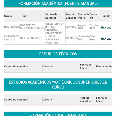
FORMACIÓN ACADÉMICA (FUENTE: MANUAL)
Centro de
País de
Fecha de
Fecha
Grado
Título
Fuente
Estudios
Estudios
inicio
fin
UNIVERSITY OF
DOCTOR OF
Agosto
Octubre
DOCTORADO
BRITISH
CANADA
PHILOSOPHY (PH.D.)
1969
1971
COLUMBIA
UNIVERSITÄT
LICENCIADO
LUDWIB
Noviembre
Julio
DIPLOMPHYSIKER
ALEMANIA
/ TÍTULO
MAXIMILIAN
1956
1964
MÜNCHEN
ESTUDIOS TÉCNICOS
Fecha de
Centro de estudios
Carrera
Fecha de fin
Inicio
ESTUDIOS ACADÉMICOS Y/O TÉCNICOS SUPERIORES EN
CURSO
Tipo de
Fecha de
Centro de estudios
Carrera
estudios
inicio
FORMACIÓN COMPLEMENTARIA