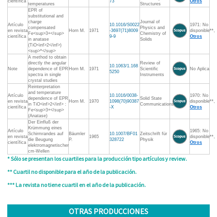
científica
73
Otros
temperatures
Structures
EPR of
substitutional and
charge
Journal of
Artículo
10.1016/S0022
1971: No
compensated
Physics and
en revista
Horn M.
1971
-3697(71)8009
disponible**,
Fe<sup>3+</sup>
Chemistry of
científica
9-9
Otros
in anatase
Solids
(TiO<inf>2</inf>)
<sup>*</sup>
A method to obtain
directly the angular
Review of
10.1063/1.168
Note
dependence of EPR
Horn M.
1971
Scientific
No Aplica
5250
spectra in single
Instruments
crystal studies
Reinterpretation
and temperature
Artículo
10.1016/0038-
1970: No
dependence of EPR
Solid State
en revista
Horn M.
1970
1098(70)90387
disponible**,
in TiO<inf>2</inf> :
Communications
científica
-X
Otros
Fe<sup>3+</sup>
(Anatase)
Der Einfluß der
Krümmung eines
Artículo
1965: No
Schirmrandes auf
Bäumler
10.1007/BF01
Zeitschrift für
en revista
1965
disponible**,
die Beugung
P.
328722
Physik
científica
Otros
elektromagnetischer
cm-Wellen
* Sólo se presentan los cuartiles para la producción tipo artículos y review.
** Cuartil no disponible para el año de la publicación.
*** La revista no tiene cuartil en el año de la publicación.
OTRAS PRODUCCIONES