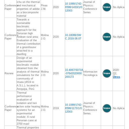
ichu on the thermal
Journal of
10.1088/1742-
Conference
and mechanical
Pinas
Physics:
2020
6596/1433/1/0
No Aplica
Paper
properties of adobe
J.M.
Conference
12003
as a biocomposite
Series
material
Towards a
sustainable
bioclimatic
approach for the
Peruvian high
Conference
Molina
10.18086/SW
Andean rural area:
2020
No Aplica
Paper
J.O.
C.2019.08.07
Evaluation of the
thermal contribution
of a greenhouse
attached to a
dwelling
Design of an
experimental
bioclimatic module
obtained from the
10.4067/S0718
2020:
analysis of thermal
Molina
Informacion
Review
2020
-07642020000
Q2,
simulations for the
J.O.
Tecnologica
200173
Otros
community of
Imata (4519 m
A.S.L.), located in
Arequipa, Perú
Thermal
performance
evaluation of
isolation and two
Journal of
10.1088/1742-
Conference
active solar heating
Molina
Physics:
2019
6596/1173/1/0
No Aplica
Paper
systems for an
J.O.
Conference
12003
experimental
Series
module: A rural
Peruvian case at
3700 masl
Thermal properties