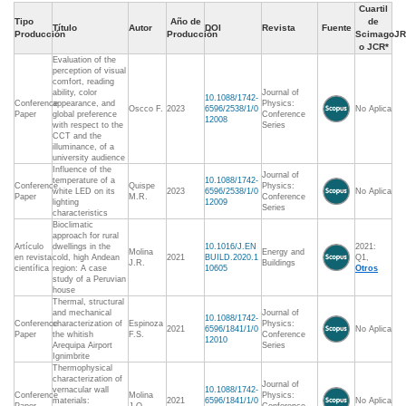
Cuartil
Tipo
Año de
de
Título
Autor
DOI
Revista
Fuente
Producción
Producción
ScimagoJR
o JCR*
Evaluation of the
perception of visual
comfort, reading
ability, color
Journal of
10.1088/1742-
Conference
appearance, and
Physics:
Oscco F.
2023
6596/2538/1/0
No Aplica
Paper
global preference
Conference
12008
with respect to the
Series
CCT and the
illuminance, of a
university audience
Influence of the
Journal of
temperature of a
10.1088/1742-
Conference
Quispe
Physics:
white LED on its
2023
6596/2538/1/0
No Aplica
Paper
M.R.
Conference
lighting
12009
Series
characteristics
Bioclimatic
approach for rural
Artículo
dwellings in the
10.1016/J.EN
2021:
Molina
Energy and
en revista
cold, high Andean
2021
BUILD.2020.1
Q1,
J.R.
Buildings
científica
region: A case
10605
Otros
study of a Peruvian
house
Thermal, structural
and mechanical
Journal of
10.1088/1742-
Conference
characterization of
Espinoza
Physics:
2021
6596/1841/1/0
No Aplica
Paper
the whitish
F.S.
Conference
12010
Arequipa Airport
Series
Ignimbrite
Thermophysical
characterization of
Journal of
vernacular wall
10.1088/1742-
Conference
Molina
Physics:
materials:
2021
6596/1841/1/0
No Aplica