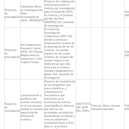
Proyecto de colaboración
internacional entre el
Laboratorio Mixto
Instituto de Investigación
Proyectos
de Investigaciones
para el Desarrollo (IRD)
Nov
de
Paleo-
de Francia y el Instituto
200
investigación
Oceanograficas
del Mar del Perú
(JEAI - MIXPALEO)
(IMARPE) Rol: asistente
de investigación
El Centro de
Investigación
Colaborativo (SFB 754)
aborda la amenaza
relativamente reciente de
Kiel Collaborative
la desoxigenación de los
Research Center
Proyectos
océanos, su posible
(SFB) 754 Climate 
Ene
de
impacto en las zonas
Biogeochemical
200
investigación
mínimas de oxígeno del
Interactions in the
océano tropical y las
Tropical Ocean.
implicancias que esto
tiene para el sistema
climático-biogeoquímico
global. Rol: asistente de
investigación
Proyecto de incorporación
de investigadores que
busca identificar y
caracterizar los
Caracterización y
mecanismos que
pronóstico de
intervienen en la
eventos extremos
ocurrencia de eventos
Proyectos
INSTITUTO
en el mar peruano
oceanográficos adversos
Ciencias
Otras ciencias
Feb
de
DEL MAR
usando un sistema
que afectan las
Naturales
naturales
202
investigación
DEL PERU
operacional de
actividades económicas
información
desarrolladas en bahías y
oceánica
zona de plataforma
continental frente a Perú
(pesca, acuicultura,