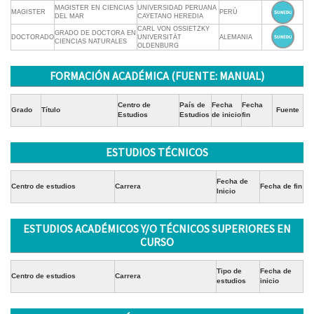
MAGISTER EN CIENCIAS
UNIVERSIDAD PERUANA
MAGISTER
PERÚ
DEL MAR
CAYETANO HEREDIA
CARL VON OSSIETZKY
GRADO DE DOCTORA EN
DOCTORADO
UNIVERSITÄT
ALEMANIA
CIENCIAS NATURALES
OLDENBURG
FORMACIÓN ACADÉMICA (FUENTE: MANUAL)
Centro de
País de
Fecha
Fecha
Grado
Título
Fuente
Estudios
Estudios
de inicio
fin
ESTUDIOS TÉCNICOS
Fecha de
Centro de estudios
Carrera
Fecha de fin
Inicio
ESTUDIOS ACADÉMICOS Y/O TÉCNICOS SUPERIORES EN
CURSO
Tipo de
Fecha de
Centro de estudios
Carrera
estudios
inicio