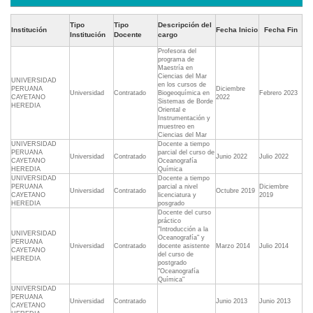
Tipo
Tipo
Descripción del
Institución
Fecha Inicio
Fecha Fin
Institución
Docente
cargo
Profesora del
programa de
Maestría en
Ciencias del Mar
UNIVERSIDAD
en los cursos de
PERUANA
Diciembre
Universidad
Contratado
Biogeoquímica en
Febrero 2023
CAYETANO
2022
Sistemas de Borde
HEREDIA
Oriental e
Instrumentación y
muestreo en
Ciencias del Mar
UNIVERSIDAD
Docente a tiempo
PERUANA
parcial del curso de
Universidad
Contratado
Junio 2022
Julio 2022
CAYETANO
Oceanografía
HEREDIA
Química
UNIVERSIDAD
Docente a tiempo
PERUANA
parcial a nivel
Diciembre
Universidad
Contratado
Octubre 2019
CAYETANO
licenciatura y
2019
HEREDIA
posgrado
Docente del curso
práctico
"Introducción a la
UNIVERSIDAD
Oceanografía" y
PERUANA
Universidad
Contratado
docente asistente
Marzo 2014
Julio 2014
CAYETANO
del curso de
HEREDIA
postgrado
"Oceanografía
Química"
UNIVERSIDAD
PERUANA
Universidad
Contratado
Junio 2013
Junio 2013
CAYETANO