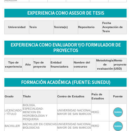
HEREDIA
EXPERIENCIA COMO ASESOR DE TESIS
Fecha
Universidad
Tesis
Tesista(s)
Repositorio
Aceptación de
Tesis
EXPERIENCIA COMO EVALUADOR Y/O FORMULADOR DE
PROYECTOS
Metodología
Monto
Tipo de
Tipo de
Entidad
Nombre del
Ańo
de
proyecto
experiencia
proyecto
financiadora
concurso
evaluación
(USD)
FORMACIÓN ACADÉMICA (FUENTE: SUNEDU)
País de
Grado
Título
Centro de Estudios
Fuente
Estudios
BIOLOGA,
ESPECIALIDAD:
LICENCIADO
UNIVERSIDAD NACIONAL
MENCION EN
PERÚ
/ TÍTULO
MAYOR DE SAN MARCOS
HIDROBIOLOGIA Y
PESQUERIA
BACHILLER EN CIENCIAS
UNIVERSIDAD NACIONAL
BACHILLER
PERÚ
BIOLOGICAS
MAYOR DE SAN MARCOS