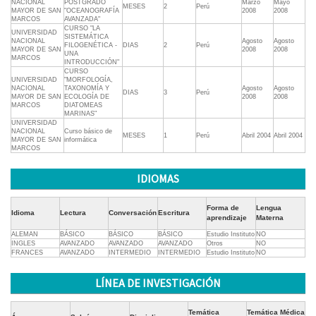
NACIONAL
POSTGRADO
Marzo
Mayo
MESES
2
Perú
MAYOR DE SAN
"OCEANOGRAFÍA
2008
2008
MARCOS
AVANZADA"
CURSO "LA
UNIVERSIDAD
SISTEMÁTICA
NACIONAL
Agosto
Agosto
FILOGENÉTICA -
DIAS
2
Perú
MAYOR DE SAN
2008
2008
UNA
MARCOS
INTRODUCCIÓN"
CURSO
UNIVERSIDAD
"MORFOLOGÍA,
NACIONAL
TAXONOMÍA Y
Agosto
Agosto
DIAS
3
Perú
MAYOR DE SAN
ECOLOGÍA DE
2008
2008
MARCOS
DIATOMEAS
MARINAS"
UNIVERSIDAD
NACIONAL
Curso básico de
MESES
1
Perú
Abril 2004
Abril 2004
MAYOR DE SAN
informática
MARCOS
IDIOMAS
Forma de
Lengua
Idioma
Lectura
Conversación
Escritura
aprendizaje
Materna
ALEMAN
BÁSICO
BÁSICO
BÁSICO
Estudio Instituto
NO
INGLES
AVANZADO
AVANZADO
AVANZADO
Otros
NO
FRANCES
AVANZADO
INTERMEDIO
INTERMEDIO
Estudio Instituto
NO
LÍNEA DE INVESTIGACIÓN
Temática
Temática Médica