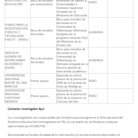
MINISTERIO DE
Beca de estudios
exámenes de ingreso a
PERÚ
EDUCACIÓN
pre-universitarios
Universidades e
Institutos Superiores
otorgada por el
Ministerio de Educación.
Beca para estudios de
doctorado en la
FONDO PARA LA
Universidad de
INVESTIGACIÓN,
Beca de estudios
Oldemburgo (Alemania)
CIENCIA Y
ALEMANIA
doctorales
otorgada por el
TECNOLOGÍA,
programa Innóvate Perú
FINCYT - (PERU)
del Ministerio de la
Producción.
Beca para estudios de
SERVICIO
doctorado en la
ALEMÁN DE
Universidad de
Beca de estudios
INTERCAMBIO
Oldemburgo en
ALEMANIA
doctorales
ACADÉMICO
Alemania otorgada por el
(DAAD)
Servicio alemán de
intercambio académico.
UNIVERSIDAD
Egresada en primer
NACIONAL
puesto de la promoción
Primer puesto
PERÚ
MAYOR DE SAN
2008 de la Facultad de
MARCOS
Ciencias Biológicas
UNIVERSIDAD
Egresada en primer
PERUANA
puesto de la promoción
Primer puesto
PERÚ
CAYETANO
2010 de la maestría en
HEREDIA
Ciencias del Mar
Contactar investigador Aquí
Los investigadores son responsables por los datos que consignen en la ficha personal del
Directorio Nacional de Investigadores en CTeI, la cual podrá ser verificada en cualquier
oportunidad por el CONCYTEC.
De comprobarse fraude o falsedad de la información y/o los documentos adjuntados, el