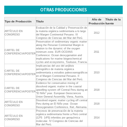
OTRAS PRODUCCIONES
Año de
Título de la
Tipo de Producción
Título
Producción
fuente
Evaluación de la Calidad y Preservación de
ARTÍCULO EN
la materia orgánica sedimentaria a lo largo
2012
CONGRESO
del Margen Continental Peruano. III
Congreso de Ciencias del Mar del Perú.
Preservation of sedimentary organic matter
along the Peruvian Continental Margin in
relation to the dynamic of the oxygen
CARTEL DE
minimum zone. EUR-OCEANS
2011
CONFERENCIA/POSTER
Conference: Ocean deoxygenation and
implications for marine biogeochemical
cycles and ecosystems, Toulouse, Francia.
Implicancias del uso del análisis
petrográfico de materia orgánica
CARTEL DE
sedimentaria a estudios paleoceanográficos
2010
CONFERENCIA/POSTER
en el Margen Continental Peruano. II
Congreso de Ciencias del Mar del Perú.
Evidence for conservative mixing of
dissolved organic matter in the coastal
CARTEL DE
upwelling system off Central Peru during an
2018
CONFERENCIA/POSTER
"El Niño" year. European Geosciences
Union General Assembly, Viena, Austria.
Dissolved organic matter cycling off central
ARTÍCULO EN
Peru during an El Niño year. Ocean
2018
CONGRESO
Deoxygenation Conference, Kiel, Alemania.
Procesos de preservación de la materia
orgánica sedimentaria frente a Perú central
ARTÍCULO EN
(12ºS  14ºS) inferidos por geoquímica
2014
CONGRESO
molecular. IV Congreso de Ciencias del
Mar del Perú.