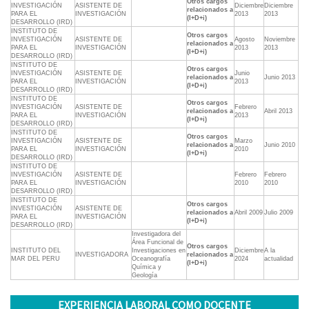
Otros cargos
INVESTIGACIÓN
ASISTENTE DE
Diciembre
Diciembre
relacionados a
PARA EL
INVESTIGACIÓN
2013
2013
(I+D+i)
DESARROLLO (IRD)
INSTITUTO DE
Otros cargos
INVESTIGACIÓN
ASISTENTE DE
Agosto
Noviembre
relacionados a
PARA EL
INVESTIGACIÓN
2013
2013
(I+D+i)
DESARROLLO (IRD)
INSTITUTO DE
Otros cargos
INVESTIGACIÓN
ASISTENTE DE
Junio
relacionados a
Junio 2013
PARA EL
INVESTIGACIÓN
2013
(I+D+i)
DESARROLLO (IRD)
INSTITUTO DE
Otros cargos
INVESTIGACIÓN
ASISTENTE DE
Febrero
relacionados a
Abril 2013
PARA EL
INVESTIGACIÓN
2013
(I+D+i)
DESARROLLO (IRD)
INSTITUTO DE
Otros cargos
INVESTIGACIÓN
ASISTENTE DE
Marzo
relacionados a
Junio 2010
PARA EL
INVESTIGACIÓN
2010
(I+D+i)
DESARROLLO (IRD)
INSTITUTO DE
INVESTIGACIÓN
ASISTENTE DE
Febrero
Febrero
PARA EL
INVESTIGACIÓN
2010
2010
DESARROLLO (IRD)
INSTITUTO DE
Otros cargos
INVESTIGACIÓN
ASISTENTE DE
relacionados a
Abril 2009
Julio 2009
PARA EL
INVESTIGACIÓN
(I+D+i)
DESARROLLO (IRD)
Investigadora del
Área Funcional de
Otros cargos
INSTITUTO DEL
Investigaciones en
Diciembre
A la
INVESTIGADORA
relacionados a
MAR DEL PERU
Oceanografía
2024
actualidad
(I+D+i)
Química y
Geología
EXPERIENCIA LABORAL COMO DOCENTE