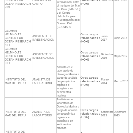
CENTER FOR
LOGÍSTICA DE
relacionados a
Julio 2019
Junio 2020
internacional entre
OCEAN RESEARCH
CAMPO
(I+D+i)
el Instituto del Mar
KIEL
del Perú (IMARPE)
y el Centro
Helmholtz para
INvestigación deol
Océano Kiel
(GEOMAR)
GEOMAR
HELMHOLTZ
Otros cargos
ASISTENTE DE
Junio
CENTER FOR
relacionados a
Junio 2017
INVESTIGACIÓN
2017
OCEAN RESEARCH
(I+D+i)
KIEL
GEOMAR
HELMHOLTZ
Otros cargos
ASISTENTE DE
Diciembre
CENTER FOR
relacionados a
Mayo 2017
INVESTIGACIÓN
2016
OCEAN RESEARCH
(I+D+i)
KIEL
Analista en el
laboratorio de
Geología Marina a
cargo de análisis
Otros cargos
INSTITUTO DEL
ANALISTA DE
Marzo
de geoquímica
relacionados a
Marzo 2014
MAR DEL PERU
LABORATORIO
2014
orgánica e
(I+D+i)
inorgánica en
sedimentos
marinos
Analista en el
laboratorio de
Geología Marina a
cargo de análisis
Otros cargos
INSTITUTO DEL
ANALISTA DE
Setiembre
Diciembre
de geoquímica
relacionados a
MAR DEL PERU
LABORATORIO
2013
2013
orgánica e
(I+D+i)
inorgánica en
sedimentos
marinos
INSTITUTO DE