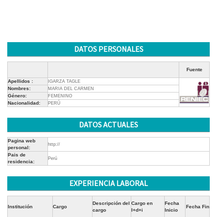
DATOS PERSONALES
Fuente
Apellidos :
IGARZA TAGLE
Nombres:
MARIA DEL CARMEN
Género:
FEMENINO
Nacionalidad:
PERÚ
DATOS ACTUALES
Pagina web
http://
personal:
Pais de
Perú
residencia:
EXPERIENCIA LABORAL
Descripción del
Cargo en
Fecha
Institución
Cargo
Fecha Fin
cargo
I+d+i
Inicio