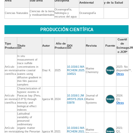
Área
Sub área
Disciplina
Ambiental
y de la Salud
Oceanografía,
Ciencias de la tierra
Ciencias Naturales
hidrología y
Oceanografía
y medioambientales
recursos del agua
PRODUCCIÓN CIENTÍFICA
Cuartil
Tipo
Año de
de
Título
Autor
DOI
Revista
Fuente
Producción
Producción
ScimagoJR
o JCR*
In situ
measurement of
trace sulfide
Artículo
concentrations in
10.1016/J.MA
2025: No
Marine
en revista
marine coastal
Diaz K.
2025
RCHEM.2025.
disponible**,
Chemistry
científica
waters using
104521
Otros
diffusive gradient in
thin film passive
samplers
Characterization of
hypoxic events in
Artículo
Paracas bay (Peru,
10.1016/J.JM
Journal of
2024:
en revista
13.8°S) through
Igarza M.
2024
ARSYS.2024.1
Marine
Q1,
científica
intensity and
03978
Systems
Otros
biological effect
indexes
Latitudinal
variability of
preserved
sedimentary
Artículo
organic matter
10.1016/J.MA
2021:
Marine
en revista
along the Peruvian
Igarza M.
2021
RCHEM.2021.
Q1,