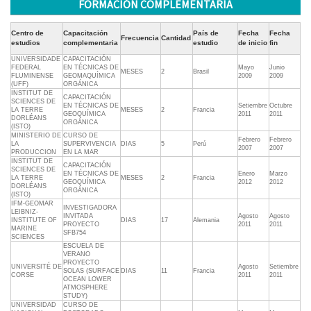
FORMACIÓN COMPLEMENTARIA
Centro de
Capacitación
País de
Fecha
Fecha
Frecuencia
Cantidad
estudios
complementaria
estudio
de inicio
fin
UNIVERSIDADE
CAPACITACIÓN
FEDERAL
EN TÉCNICAS DE
Mayo
Junio
MESES
2
Brasil
FLUMINENSE
GEOMAQUÍMICA
2009
2009
(UFF)
ORGÁNICA
INSTITUT DE
CAPACITACIÓN
SCIENCES DE
EN TÉCNICAS DE
Setiembre
Octubre
LA TERRE
MESES
2
Francia
GEOQUÍMICA
2011
2011
DORLÉANS
ORGÁNICA
(ISTO)
MINISTERIO DE
CURSO DE
Febrero
Febrero
LA
SUPERVIVENCIA
DIAS
5
Perú
2007
2007
PRODUCCION
EN LA MAR
INSTITUT DE
CAPACITACIÓN
SCIENCES DE
EN TÉCNICAS DE
Enero
Marzo
LA TERRE
MESES
2
Francia
GEOQUÍMICA
2012
2012
DORLÉANS
ORGÁNICA
(ISTO)
IFM-GEOMAR
INVESTIGADORA
LEIBNIZ-
INVITADA
Agosto
Agosto
INSTITUTE OF
DIAS
17
Alemania
PROYECTO
2011
2011
MARINE
SFB754
SCIENCES
ESCUELA DE
VERANO
PROYECTO
UNIVERSITÉ DE
Agosto
Setiembre
SOLAS (SURFACE
DIAS
11
Francia
CORSE
2011
2011
OCEAN LOWER
ATMOSPHERE
STUDY)
UNIVERSIDAD
CURSO DE