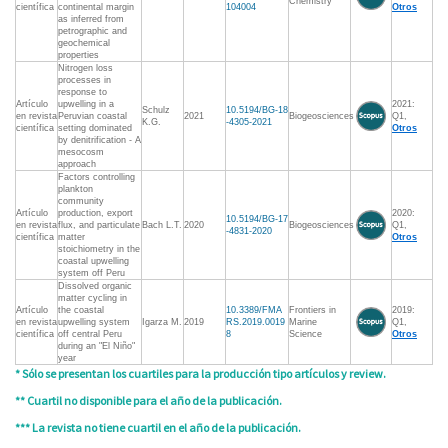
Chemistry
científica
continental margin
104004
Otros
as inferred from
petrographic and
geochemical
properties
Nitrogen loss
processes in
response to
Artículo
upwelling in a
2021:
Schulz
10.5194/BG-18
en revista
Peruvian coastal
2021
Biogeosciences
Q1,
K.G.
-4305-2021
científica
setting dominated
Otros
by denitrification - A
mesocosm
approach
Factors controlling
plankton
community
Artículo
production, export
2020:
10.5194/BG-17
en revista
flux, and particulate
Bach L.T.
2020
Biogeosciences
Q1,
-4831-2020
científica
matter
Otros
stoichiometry in the
coastal upwelling
system off Peru
Dissolved organic
matter cycling in
Artículo
the coastal
10.3389/FMA
Frontiers in
2019:
en revista
upwelling system
Igarza M.
2019
RS.2019.0019
Marine
Q1,
científica
off central Peru
8
Science
Otros
during an "El Niño"
year
* Sólo se presentan los cuartiles para la producción tipo artículos y review.
** Cuartil no disponible para el año de la publicación.
*** La revista no tiene cuartil en el año de la publicación.