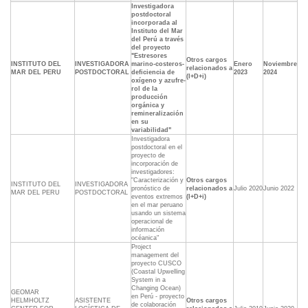
Investigadora
postdoctoral
incorporada al
Instituto del Mar
del Perú a través
del proyecto
"Estresores
Otros cargos
INSTITUTO DEL
INVESTIGADORA
marino-costeros-
Enero
Noviembre
relacionados a
MAR DEL PERU
POSTDOCTORAL
deficiencia de
2023
2024
(I+D+i)
oxígeno y azufre-
rol de la
producción
orgánica y
remineralización
en su
variabilidad"
Investigadora
postdoctoral en el
proyecto de
incorporación de
investigadores:
"Caracterización y
Otros cargos
INSTITUTO DEL
INVESTIGADORA
pronóstico de
relacionados a
Julio 2020
Junio 2022
MAR DEL PERU
POSTDOCTORAL
eventos extremos
(I+D+i)
en el mar peruano
usando un sistema
operacional de
información
océanica"
Project
management del
proyecto CUSCO
(Coastal Upwelling
System in a
Changing Ocean)
GEOMAR
en Perú - proyecto
HELMHOLTZ
ASISTENTE
Otros cargos
de colaboración