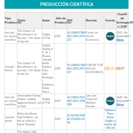
PRODUCCIÓN CIENTÍFICA
Cuartil
Tipo
Año de
de
Título
Autor
DOI
Revista
Fuente
Producción
Producción
ScimagoJR
o JCR*
The Impact of
Artículo
10.1080/07360
Forum for
2025: No
Microfinance on
Virgilio
en revista
2025
932.2025.2472
Social
disponible**,
Society: The State-
G.P.M.
científica
217
Economics
Otros
of-the-Art
Virgilio,
Gianluca
P. M. |
Rivera,
Jhanely
The Impact of
Marlit
10.1080/07360
FORUM FOR
Journal -
Microfinance on
Davila |
2025
932.2025.2472
SOCIAL
S/C***
Article
Society: The State-
Diaz,
217
ECONOMICS
of-the-Art
Italo
Reategui
|
Espinoza,
Pedro
Parco
Intermarket Sweep
Law and
Artículo
10.1080/17521
2025: No
Orders: trading
Virgilio
Financial
en revista
2025
440.2025.2526
disponible**,
aggressiveness not
G.P.M.
Markets
científica
329
Otros
so bad
Review
Gianluca
What the Monty
Piero
10.52783/JISE
Journal-
Hall Problem can
Maria
2025
M.V10I28S.43
article
tell us (which it
Virgilio a
50
hasnt Already)
través de
ORCID
The Monty Hall