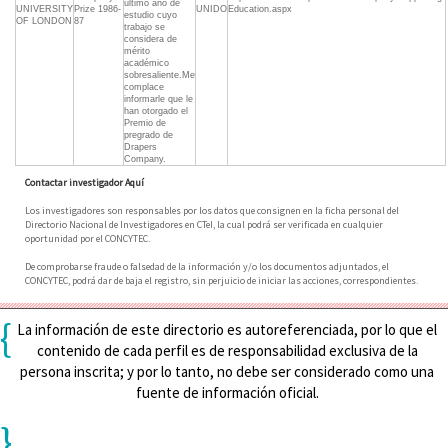
último año de
UNIVERSITY
Prize 1986-
UNIDO
Education.aspx
estudio cuyo
OF LONDON
87
trabajo se
considera de
mérito
académico
sobresaliente.Me
complace
informarle que le
han otorgado el
Premio de
pregrado de
Drapers
Company.
Contactar investigador Aquí
Los investigadores son responsables por los datos que consignen en la ficha personal del
Directorio Nacional de Investigadores en CTeI, la cual podrá ser verificada en cualquier
oportunidad por el CONCYTEC.
De comprobarse fraude o falsedad de la información y/o los documentos adjuntados, el
CONCYTEC, podrá dar de baja el registro, sin perjuicio de iniciar las acciones, correspondientes.
{
La información de este directorio es autoreferenciada, por lo que el
contenido de cada perfil es de responsabilidad exclusiva de la
persona inscrita; y por lo tanto, no debe ser considerado como una
fuente de información oficial.
}