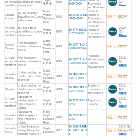
Virgilio
10.2478/saeb-
Annals of
en revista
butterflies to cause
2020
Q3,
G.P.M.
2020-0006
Economics
científica
a hurricane
Otros
and Business
Maria
Scientific
You Need Three
Journal -
Virgilio,
10.2478/SAEB
Annals of
Butterflies to Cause
2020
S/C***
Article
Gianluca
-2020-0006
Economics
a Hurricane
Piero
and Business
Scientific
Artículo
You need three
2020:
Virgilio
10.47743/SAE
Annals of
en revista
butterflies to cause
2020
Q3,
G.P.M.
B-2020-0008
Economics
científica
a hurricane
Otros
and Business
Maria
High-frequency
Journal -
Virgilio,
10.1007/S1140
trading: a literature
2019
S/C***
Review
Gianluca
8-019-00331-6
review
Piero
Financial
Artículo
High-frequency
2019:
Virgilio
10.1007/S1140
Markets and
en revista
trading: a literature
2019
Q4,
G.P.M.
8-019-00331-6
Portfolio
científica
review
Otros
Management
Maria
Understanding the
Journal -
Virgilio,
10.1108/SEF-0
Flash Crash - state
2019
S/C***
Review
Gianluca
7-2018-0223
of the art
Piero
Understanding the
Studies in
2019:
Virgilio
10.1108/SEF-0
Review
Flash Crash – state
2019
Economics
Q3,
G.P.M.
7-2018-0223
of the art
and Finance
Otros
Absolute vs.
Artículo
2019:
relative speed in
Virgilio
10.3233/AF-18
Algorithmic
en revista
2019
Q4,
high-frequency
G.P.M.
0253
Finance
científica
Otros
trading
Absolute vs.
Maria
Journal -
relative speed in
Virgilio,
10.3233/AF-18
2018
S/C***
Article
high-frequency
Gianluca
0253
trading
Piero
Is high-frequency
10.1016/J.RIB
2017: No
Journal -
Virgilio,
trading tiering the
2017
AF.2017.04.03
disponible**,
Article
Gianluca
financial markets?
1
Otros