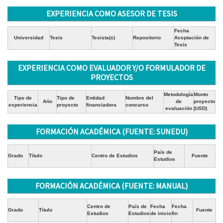
EXPERIENCIA COMO ASESOR DE TESIS
Fecha
Universidad
Tesis
Tesista(s)
Repositorio
Aceptación de
Tesis
EXPERIENCIA COMO EVALUADOR Y/O FORMULADOR DE
PROYECTOS
Metodología
Monto
Tipo de
Tipo de
Entidad
Nombre del
Ańo
de
proyecto
experiencia
proyecto
financiadora
concurso
evaluación
(USD)
FORMACIÓN ACADÉMICA (FUENTE: SUNEDU)
País de
Grado
Título
Centro de Estudios
Fuente
Estudios
FORMACIÓN ACADÉMICA (FUENTE: MANUAL)
Centro de
País de
Fecha
Fecha
Grado
Título
Fuente
Estudios
Estudios
de inicio
fin