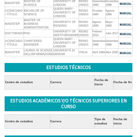
MASTER OF
UNIVERSITY OF
REINO
Setiembre
Diciembre
MAGISTER
SCIENCE
LONDON
UNIDO
1996
1998
QUEEN MARY -
LICENCIADO
BACHELOR OF
REINO
Octubre
Agosto
UNIVERSITY OF
/ TÍTULO
SCIENCE
UNIDO
1985
1988
LONDON
MASTER OF
UNIVERSITY OF
REINO
Agosto
Mayo
MAGISTER
BUSINESS
READING
UNIDO
1995
1999
ADMINISTRATION
UNIVERSITY OF
REINO
Febrero
DOCTORADO
PHD
Julio 2017
HERTFORDSHIRE
UNIDO
2014
QUEEN MARY -
LICENCIADO
CHARTERED
REINO
Setiembre
Setiembre
UNIVERSITY OF
/ TÍTULO
ENGINEER
UNIDO
1998
1998
LONDON
LAUREA IN SCIENZE
UNIVERSITÁ DI
MAGISTER
ITALIA
Abril 1994
Abril 2000
DELLINFORMAZIONE
GENOVA
ESTUDIOS TÉCNICOS
Fecha de
Centro de estudios
Carrera
Fecha de fin
Inicio
ESTUDIOS ACADÉMICOS Y/O TÉCNICOS SUPERIORES EN
CURSO
Tipo de
Fecha de
Centro de estudios
Carrera
estudios
inicio