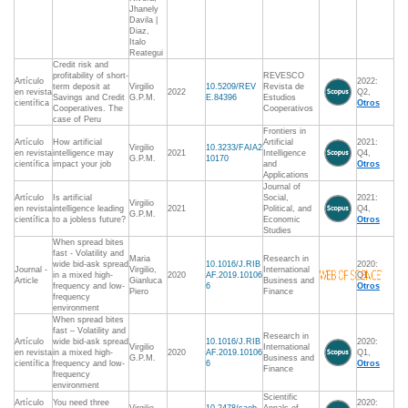
Jhanely
Davila |
Diaz,
Italo
Reategui
Credit risk and
profitability of short-
REVESCO
Artículo
2022:
term deposit at
Virgilio
10.5209/REV
Revista de
en revista
2022
Q2,
Savings and Credit
G.P.M.
E.84396
Estudios
científica
Otros
Cooperatives. The
Cooperativos
case of Peru
Frontiers in
Artículo
How artificial
Artificial
2021:
Virgilio
10.3233/FAIA2
en revista
intelligence may
2021
Intelligence
Q4,
G.P.M.
10170
científica
impact your job
and
Otros
Applications
Journal of
Artículo
Is artificial
Social,
2021:
Virgilio
en revista
intelligence leading
2021
Political, and
Q4,
G.P.M.
científica
to a jobless future?
Economic
Otros
Studies
When spread bites
fast - Volatility and
Maria
Research in
wide bid-ask spread
10.1016/J.RIB
2020:
Journal -
Virgilio,
International
in a mixed high-
2020
AF.2019.10106
Q1,
Article
Gianluca
Business and
frequency and low-
6
Otros
Piero
Finance
frequency
environment
When spread bites
fast – Volatility and
Research in
Artículo
wide bid-ask spread
10.1016/J.RIB
2020:
Virgilio
International
en revista
in a mixed high-
2020
AF.2019.10106
Q1,
G.P.M.
Business and
científica
frequency and low-
6
Otros
Finance
frequency
environment
Scientific
Artículo
You need three
2020: