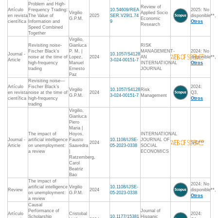
Problem and High-
Review of
Artículo
Frequency Trading:
10.54609/REA
2025: No
Virgilio
Applied Socio
en revista
The Value of
2025
SER.V29I1.74
disponible**,
G.P.M.
Economic
científica
Information and
9
Otros
Research
Speed Combined
Together
Virgilio,
Revisiting noise-
Gianluca
RISK
Fischer Black's
P. M. |
MANAGEMENT-
2024: No
Journal -
10.1057/S4128
noise at the time of
Lopez,
2024
AN
disponible**,
Article
3-024-00151-7
high-frequency
Manuel
INTERNATIONAL
Otros
trading
Ernesto
JOURNAL
Paz
Revisiting noise—
Artículo
Fischer Black’s
2024:
Virgilio
10.1057/S4128
Risk
en revista
noise at the time of
2024
Q3,
G.P.M.
3-024-00151-7
Management
científica
high-frequency
Otros
trading
Virgilio,
Gianluca
Piero
Maria |
The impact of
Hoyos,
INTERNATIONAL
Journal -
artificial intelligence
Fausto
10.1108/IJSE-
JOURNAL OF
2024
S/C***
Article
on unemployment:
Saavedra
05-2023-0338
SOCIAL
a review
|
ECONOMICS
Ratzemberg,
Carol
Beatriz
Bao
The impact of
2024: No
artificial intelligence
Virgilio
10.1108/IJSE-
Review
2024
disponible**,
on unemployment:
G.P.M.
05-2023-0338
Otros
a review
Causal
Performance of
Journal of
Artículo
Cristobal
2024:
Scholarship
10.1177/15381
Hispanic