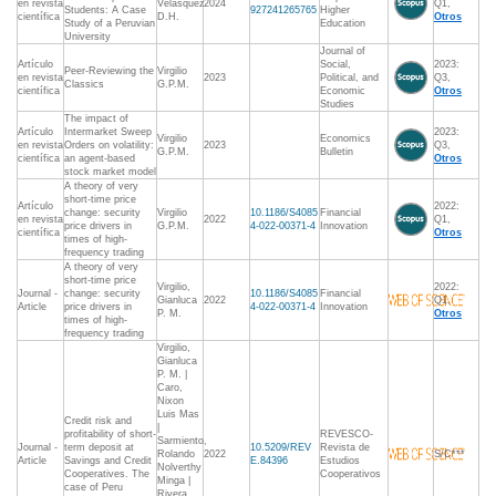
en revista
Velásquez
2024
Q1,
Students: A Case
927241265765
Higher
científica
D.H.
Otros
Study of a Peruvian
Education
University
Journal of
Artículo
Social,
2023:
Peer-Reviewing the
Virgilio
en revista
2023
Political, and
Q3,
Classics
G.P.M.
científica
Economic
Otros
Studies
The impact of
Artículo
Intermarket Sweep
2023:
Virgilio
Economics
en revista
Orders on volatility:
2023
Q3,
G.P.M.
Bulletin
científica
an agent-based
Otros
stock market model
A theory of very
short-time price
Artículo
2022:
change: security
Virgilio
10.1186/S4085
Financial
en revista
2022
Q1,
price drivers in
G.P.M.
4-022-00371-4
Innovation
científica
Otros
times of high-
frequency trading
A theory of very
short-time price
Virgilio,
2022:
Journal -
change: security
10.1186/S4085
Financial
Gianluca
2022
Q1,
Article
price drivers in
4-022-00371-4
Innovation
P. M.
Otros
times of high-
frequency trading
Virgilio,
Gianluca
P. M. |
Caro,
Nixon
Luis Mas
Credit risk and
|
profitability of short-
REVESCO-
Sarmiento,
Journal -
term deposit at
10.5209/REV
Revista de
Rolando
2022
S/C***
Article
Savings and Credit
E.84396
Estudios
Nolverthy
Cooperatives. The
Cooperativos
Minga |
case of Peru
Rivera,