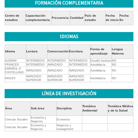
FORMACIÓN COMPLEMENTARIA
Centro de
Capacitación
País de
Fecha
Fecha
Frecuencia
Cantidad
estudios
complementaria
estudio
de inicio
fin
IDIOMAS
Forma de
Lengua
Idioma
Lectura
Conversación
Escritura
aprendizaje
Materna
ALEMAN
INTERMEDIO
INTERMEDIO
INTERMEDIO
Estudio Instituto
NO
FRANCES
INTERMEDIO
AVANZADO
INTERMEDIO
Autodidacta
NO
ESPAÑOL O
AVANZADO
AVANZADO
AVANZADO
Autodidacta
NO
CASTELLANO
AVANZADO
AVANZADO
AVANZADO
INGLES
Autodidacta
NO
SUPERIOR
SUPERIOR
SUPERIOR
LÍNEA DE INVESTIGACIÓN
Temática
Temática Médica
Área
Sub área
Disciplina
Ambiental
y de la Salud
Economía y
Ciencias Sociales
Economía
Negocios
Economía y
Negocios y
Ciencias Sociales
Negocios
management