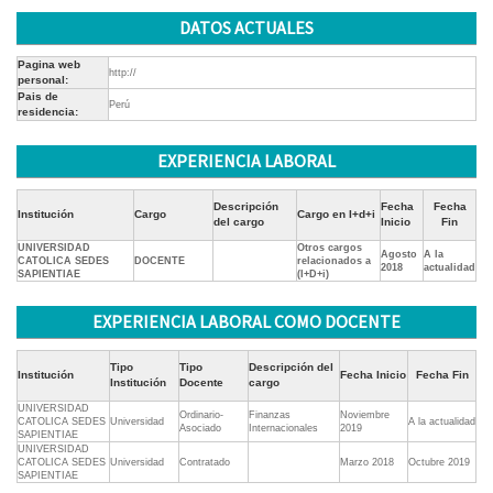
DATOS ACTUALES
Pagina web
http://
personal:
Pais de
Perú
residencia:
EXPERIENCIA LABORAL
Descripción
Fecha
Fecha
Institución
Cargo
Cargo en I+d+i
del cargo
Inicio
Fin
UNIVERSIDAD
Otros cargos
Agosto
A la
CATOLICA SEDES
DOCENTE
relacionados a
2018
actualidad
SAPIENTIAE
(I+D+i)
EXPERIENCIA LABORAL COMO DOCENTE
Tipo
Tipo
Descripción del
Institución
Fecha Inicio
Fecha Fin
Institución
Docente
cargo
UNIVERSIDAD
Ordinario-
Finanzas
Noviembre
CATOLICA SEDES
Universidad
A la actualidad
Asociado
Internacionales
2019
SAPIENTIAE
UNIVERSIDAD
CATOLICA SEDES
Universidad
Contratado
Marzo 2018
Octubre 2019
SAPIENTIAE