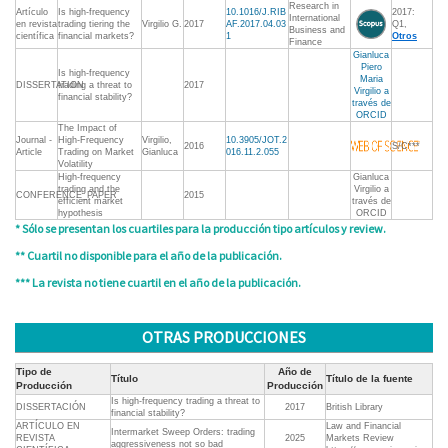
Research in
Artículo
Is high-frequency
10.1016/J.RIB
2017:
International
en revista
trading tiering the
Virgilio G.
2017
AF.2017.04.03
Q1,
Business and
científica
financial markets?
1
Otros
Finance
Gianluca
Piero
Is high-frequency
Maria
DISSERTATION
trading a threat to
2017
Virgilio a
financial stability?
través de
ORCID
The Impact of
Journal -
High-Frequency
Virgilio,
10.3905/JOT.2
2016
S/C***
Article
Trading on Market
Gianluca
016.11.2.055
Volatility
High-frequency
Gianluca
trading and the
Virgilio a
CONFERENCE_PAPER
2015
efficient market
través de
hypothesis
ORCID
* Sólo se presentan los cuartiles para la producción tipo artículos y review.
** Cuartil no disponible para el año de la publicación.
*** La revista no tiene cuartil en el año de la publicación.
OTRAS PRODUCCIONES
Tipo de
Año de
Título
Título de la fuente
Producción
Producción
Is high-frequency trading a threat to
DISSERTACIÓN
2017
British Library
financial stability?
ARTÍCULO EN
Law and Financial
Intermarket Sweep Orders: trading
REVISTA
2025
Markets Review
aggressiveness not so bad