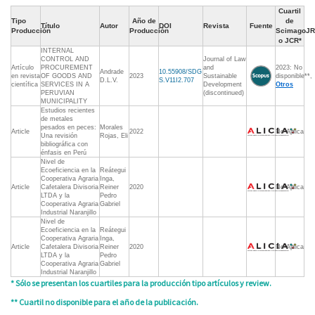
Cuartil
Tipo
Año de
de
Título
Autor
DOI
Revista
Fuente
Producción
Producción
ScimagoJR
o JCR*
INTERNAL
CONTROL AND
Journal of Law
Artículo
PROCUREMENT
and
2023: No
Andrade
10.55908/SDG
en revista
OF GOODS AND
2023
Sustainable
disponible**,
D.L.V.
S.V11I2.707
científica
SERVICES IN A
Development
Otros
PERUVIAN
(discontinued)
MUNICIPALITY
Estudios recientes
de metales
pesados en peces:
Morales
Article
2022
No Aplica
Una revisión
Rojas, Eli
bibliográfica con
énfasis en Perú
Nivel de
Ecoeficiencia en la
Reátegui
Cooperativa Agraria
Inga,
Article
Cafetalera Divisoria
Reiner
2020
No Aplica
LTDA y la
Pedro
Cooperativa Agraria
Gabriel
Industrial Naranjillo
Nivel de
Ecoeficiencia en la
Reátegui
Cooperativa Agraria
Inga,
Article
Cafetalera Divisoria
Reiner
2020
No Aplica
LTDA y la
Pedro
Cooperativa Agraria
Gabriel
Industrial Naranjillo
* Sólo se presentan los cuartiles para la producción tipo artículos y review.
** Cuartil no disponible para el año de la publicación.