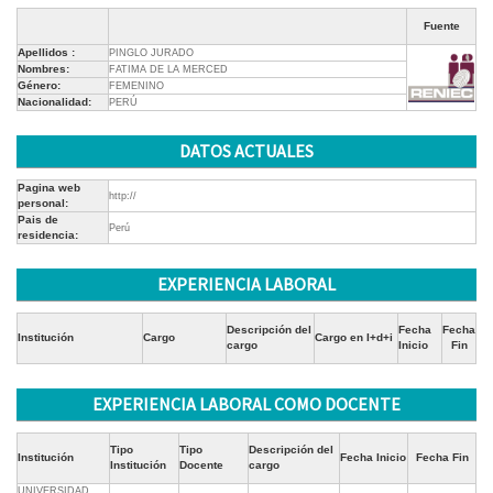
Fuente
Apellidos :
PINGLO JURADO
Nombres:
FATIMA DE LA MERCED
Género:
FEMENINO
Nacionalidad:
PERÚ
DATOS ACTUALES
Pagina web
http://
personal:
Pais de
Perú
residencia:
EXPERIENCIA LABORAL
Descripción del
Fecha
Fecha
Institución
Cargo
Cargo en I+d+i
cargo
Inicio
Fin
EXPERIENCIA LABORAL COMO DOCENTE
Tipo
Tipo
Descripción del
Institución
Fecha Inicio
Fecha Fin
Institución
Docente
cargo
UNIVERSIDAD