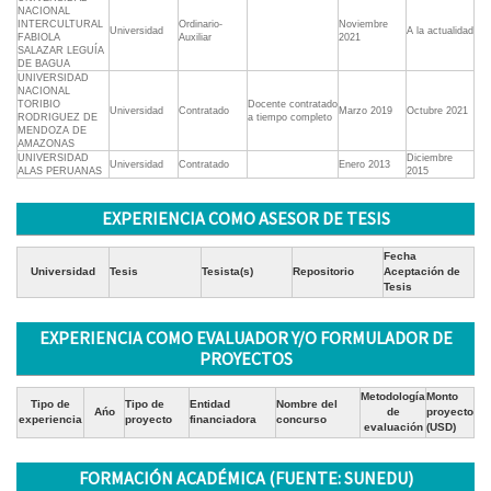
NACIONAL
INTERCULTURAL
Ordinario-
Noviembre
Universidad
A la actualidad
FABIOLA
Auxiliar
2021
SALAZAR LEGUÍA
DE BAGUA
UNIVERSIDAD
NACIONAL
TORIBIO
Docente contratado
Universidad
Contratado
Marzo 2019
Octubre 2021
RODRIGUEZ DE
a tiempo completo
MENDOZA DE
AMAZONAS
UNIVERSIDAD
Diciembre
Universidad
Contratado
Enero 2013
ALAS PERUANAS
2015
EXPERIENCIA COMO ASESOR DE TESIS
Fecha
Universidad
Tesis
Tesista(s)
Repositorio
Aceptación de
Tesis
EXPERIENCIA COMO EVALUADOR Y/O FORMULADOR DE
PROYECTOS
Metodología
Monto
Tipo de
Tipo de
Entidad
Nombre del
Ańo
de
proyecto
experiencia
proyecto
financiadora
concurso
evaluación
(USD)
FORMACIÓN ACADÉMICA (FUENTE: SUNEDU)