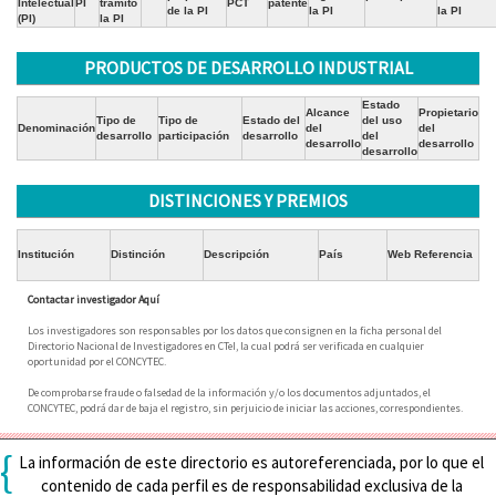
Intelectual
PI
tramitó
PCT
patente
de la PI
la PI
la PI
(PI)
la PI
PRODUCTOS DE DESARROLLO INDUSTRIAL
Estado
Alcance
Propietario
Tipo de
Tipo de
Estado del
del uso
Denominación
del
del
desarrollo
participación
desarrollo
del
desarrollo
desarrollo
desarrollo
DISTINCIONES Y PREMIOS
Institución
Distinción
Descripción
País
Web Referencia
Contactar investigador Aquí
Los investigadores son responsables por los datos que consignen en la ficha personal del
Directorio Nacional de Investigadores en CTeI, la cual podrá ser verificada en cualquier
oportunidad por el CONCYTEC.
De comprobarse fraude o falsedad de la información y/o los documentos adjuntados, el
CONCYTEC, podrá dar de baja el registro, sin perjuicio de iniciar las acciones, correspondientes.
{
La información de este directorio es autoreferenciada, por lo que el
contenido de cada perfil es de responsabilidad exclusiva de la