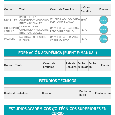
País de
Grado
Título
Centro de Estudios
Fuente
Estudios
BACHILLER EN
UNIVERSIDAD NACIONAL
BACHILLER
COMERCIO Y NEGOCIOS
PERÚ
PEDRO RUIZ GALLO
INTERNACIONALES
LICENCIADA EN
LICENCIADO
UNIVERSIDAD NACIONAL
COMERCIO Y NEGOCIOS
PERÚ
/ TÍTULO
PEDRO RUIZ GALLO
INTERNACIONALES
MAESTRA EN GESTIÓN
UNIVERSIDAD PRIVADA
MAGISTER
PERÚ
PÚBLICA
CÉSAR VALLEJO
FORMACIÓN ACADÉMICA (FUENTE: MANUAL)
Centro de
País de
Fecha
Fecha
Grado
Título
Fuente
Estudios
Estudios
de inicio
fin
ESTUDIOS TÉCNICOS
Fecha de
Centro de estudios
Carrera
Fecha de fin
Inicio
ESTUDIOS ACADÉMICOS Y/O TÉCNICOS SUPERIORES EN
CURSO