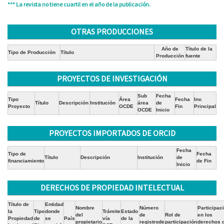
*** La revista no tiene cuartil en el año de la publicación.
OTRAS PRODUCCIONES
Año de
Título de la
Tipo de Producción
Título
Producción
fuente
PROYECTOS DE INVESTIGACIÓN
Sub
Fecha
Tipo
Área
Fecha
Inv.
Título
Descripción
Institución
área
de
Proyecto
OCDE
Fin
Principal
OCDE
Inicio
PROYECTOS IMPORTADOS DE ORCID
Fecha
Tipo de
Fecha
Título
Descripción
Institución
de
financiamiento
de Fin
Inicio
DERECHOS DE PROPIEDAD INTELECTUAL
Título de
Entidad
Nombre
Número
Participac
la
Tipo
donde
Trámite
Estado
del
de
Rol de
en los
Propiedad
de
se
País
vía
de la
propietario
registrode
participación
derechos 