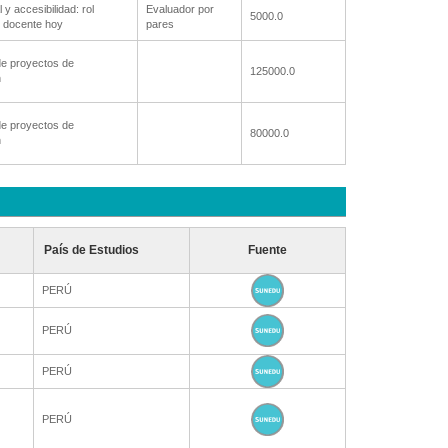
l y accesibilidad: rol
Evaluador por
5000.0
y docente hoy
pares
e proyectos de
125000.0
n
e proyectos de
80000.0
n
País de Estudios
Fuente
PERÚ
PERÚ
PERÚ
PERÚ