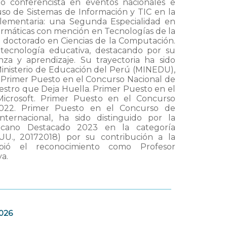
mo conferencista en eventos nacionales e
uso de Sistemas de Información y TIC en la
lementaria: una Segunda Especialidad en
formáticas con mención en Tecnologías de la
 doctorado en Ciencias de la Computación.
 tecnología educativa, destacando por su
a y aprendizaje. Su trayectoria ha sido
l Ministerio de Educación del Perú (MINEDU),
. Primer Puesto en el Concurso Nacional de
aestro que Deja Huella. Primer Puesto en el
icrosoft. Primer Puesto en el Concurso
 2022. Primer Puesto en el Concurso de
ternacional, ha sido distinguido por la
icano Destacado 2023 en la categoría
U., 20172018) por su contribución a la
bió el reconocimiento como Profesor
a.
2026