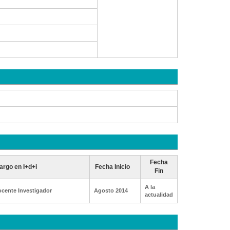
Fecha
argo en I+d+i
Fecha Inicio
Fin
A la
cente Investigador
Agosto 2014
actualidad