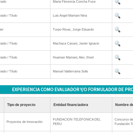
rado
Maria Florencia Concha Fuse
iado / Título
Luis Angel Mamani Nina
ter
Turpo Rivas, Jorge Eduardo
iado / Título
Machaca Casani, Javier Ignacio
iado / Título
Huaman Mamani, Alex Jhoel
iado / Título
Manuel Valderrama Solis
EXPERIENCIA COMO EVALUADOR Y/O FORMULADOR DE PR
Tipo de proyecto
Entidad financiadora
Nombre de
FUNDACION TELEFONICA DEL
Concurso de
Proyectos de Innovación
PERU
Fundación Te