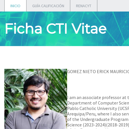
INICIO
GUÍA CALIFICACIÓN
RENACYT
Ficha CTI Vitae
GOMEZ NIETO ERICK MAURICI
I am an associate professor at 
Department of Computer Scien
Pablo Catholic University (UCSP
Arequipa/Peru, where I also ser
of the Undergraduate Program
Science (2023-2024)(2018-2019)