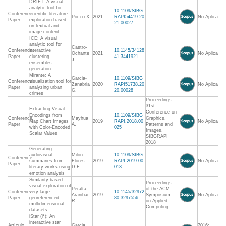
DRIFT: A visual
analytic tool for
10.1109/SIBG
Conference
scientific literature
Pocco X.
2021
RAPI54419.20
No Aplica
Paper
exploration based
21.00027
on textual and
image content
ICE: A visual
analytic tool for
Castro-
Conference
interactive
10.1145/34128
Ochante
2021
No Aplica
Paper
clustering
41.3441921
J.
ensembles
generation
Mirante: A
Garcia-
10.1109/SIBG
Conference
visualization tool for
Zanabria
2020
RAPI51738.20
No Aplica
Paper
analyzing urban
G.
20.00028
crimes
Proceedings -
31st
Extracting Visual
Conference on
Encodings from
10.1109/SIBG
Conference
Mayhua
Graphics,
Map Chart Images
2019
RAPI.2018.00
No Aplica
Paper
A.
Patterns and
with Color-Encoded
025
Images,
Scalar Values
SIBGRAPI
2018
Generating
audiovisual
Milon-
10.1109/SIBG
Conference
summaries from
Flores
2019
RAPI.2019.00
No Aplica
Paper
literary works using
D.F.
013
emotion analysis
Similarity-based
Proceedings
visual exploration of
Peralta-
of the ACM
Conference
very large
10.1145/32972
Aranibar
2019
Symposium
No Aplica
Paper
georeferenced
80.3297556
R.
on Applied
multidimensional
Computing
datasets
iStar (i*): An
interactive star
Artículo
Garcia
2016: