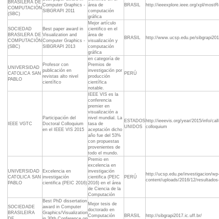
BRASILERA DE
Computer Graphics -
área de
BRASIL
http://ieeexplore.ieee.org/xpl/most
COMPUTACIÓN
SIBGRAPI 2011
computación
(SBC)
gráfica
Mejor artículo
SOCIEDAD
Best paper award in
cientifico en el
BRASILERA DE
Visualization and
área de
BRASIL
http://www.ucsp.edu.pe/sibgrapi201
COMPUTACIÓN
Computer Graphics -
visualización y
(SBC)
SIBGRAPI 2013
computación
gráfica
en categoría de
Profesor con
Premios de
UNIVERSIDAD
publicación en
investigación por
CATOLICA SAN
PERÚ
revistas alto nivel
producción
PABLO
científico
científica
notable.
IEEE VIS es la
conferencia
premier en
visualización a
Participación del
nivel mundial. La
ESTADOS
http://ieeevis.org/year/2015/info/call
IEEE VGTC
Doctoral Colloquium
tasa de
UNIDOS
colloquium
en el IEEE VIS 2015
aceptación dicho
año fue del 53%
con propuestas
provenientes de
todo el mundo.
Premio en
excelencia en
UNIVERSIDAD
Excelencia en
investigación
http://ucsp.edu.pe/investigacion/wp
CATOLICA SAN
investigación
cientifica (PEIC
PERÚ
content/uploads/2016/12/resultados-
PABLO
cientifica (PEIC 2016)
2016) en el área
de Ciencia de la
Computación
Best PhD dissertation
Mejor tesis de
SOCIEDADE
award in Computer
doctorado en
BRASILEIRA
Graphics/Visualization
Computación
BRASIL
http://sibgrapi2017.ic.uff.br/
DE
in 30th Conference on