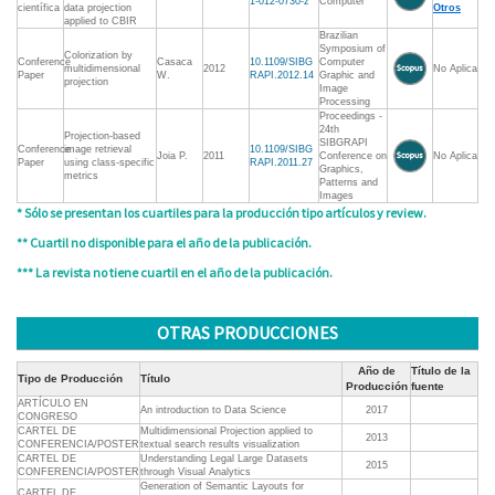
1-012-0730-z
Computer
científica
data projection
Otros
applied to CBIR
Brazilian
Symposium of
Colorization by
Conference
Casaca
10.1109/SIBG
Computer
multidimensional
2012
No Aplica
Paper
W.
RAPI.2012.14
Graphic and
projection
Image
Processing
Proceedings -
24th
Projection-based
SIBGRAPI
Conference
image retrieval
10.1109/SIBG
Joia P.
2011
Conference on
No Aplica
Paper
using class-specific
RAPI.2011.27
Graphics,
metrics
Patterns and
Images
* Sólo se presentan los cuartiles para la producción tipo artículos y review.
** Cuartil no disponible para el año de la publicación.
*** La revista no tiene cuartil en el año de la publicación.
OTRAS PRODUCCIONES
Año de
Título de la
Tipo de Producción
Título
Producción
fuente
ARTÍCULO EN
An introduction to Data Science
2017
CONGRESO
CARTEL DE
Multidimensional Projection applied to
2013
CONFERENCIA/POSTER
textual search results visualization
CARTEL DE
Understanding Legal Large Datasets
2015
CONFERENCIA/POSTER
through Visual Analytics
Generation of Semantic Layouts for
CARTEL DE