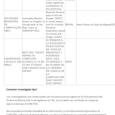
made significant
contributions to
the profession.
Mención honrosa
para el artículo
SOCIEDADE
Honorable Mention
titulado "DRIFT:
BRASILEIRA
Award on Graphics &
A visual analytic
DE
Visualization of the
tool for scientific
BRASIL
https://www.inf.ufrgs.br/sibgrapi2
COMPUTAÇÃO
Main Track at
literature
(SBC)
SIBGRAPI 2021
exploration based
on textual and
image content"
IX PREMIOS A
LA EXCELENCIA
INVESTIGATIVA
EN TESIS DE
BEST BSC THESIS
PREGRADO Y
AWARD IN
POSGRADO
UNIVERSIDAD
COMPUTER
(PEIT) 2022,
CATOLICA SAN
SCIENCE AT UCSP
OTORGADO A
PERÚ
PABLO
TO MY STUDENT
MI ALUMNO DE
DANY MAURO DIAZ
LA CARRERA
ESPINO
DE CIENCIA DE
LA
COMPUTACIÓN,
DANY MAURO
DIAZ ESPINO
Contactar investigador Aquí
Los investigadores son responsables por los datos que consignen en la ficha personal del
Directorio Nacional de Investigadores en CTeI, la cual podrá ser verificada en cualquier
oportunidad por el CONCYTEC.
De comprobarse fraude o falsedad de la información y/o los documentos adjuntados, el
CONCYTEC, podrá dar de baja el registro, sin perjuicio de iniciar las acciones, correspondientes.