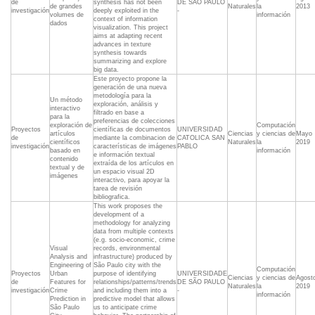
de
synthesis has not been
DE SÃO PAULO
de grandes
Naturales
la
2013
investigación
deeply exploited in the
-
volumes de
información
context of information
dados
visualization. This project
aims at adapting recent
advances in texture
synthesis towards
summarizing and explore
big data.
Este proyecto propone la
generación de una nueva
metodología para la
Un método
exploración, análisis y
interactivo
filtrado en base a
para la
preferencias de colecciones
exploración de
Computación
Proyectos
científicas de documentos
UNIVERSIDAD
artículos
Ciencias
y ciencias de
Mayo
de
mediante la combinacion de
CATOLICA SAN
científicos
Naturales
la
2019
investigación
características de imágenes
PABLO
basado en
información
e información textual
contenido
extraída de los artículos en
textual y de
un espacio visual 2D
imágenes
interactivo, para apoyar la
tarea de revisión
bibliografica.
This work proposes the
development of a
methodology for analyzing
data from multiple contexts
(e.g. socio-economic, crime
Visual
records, environmental
Analysis and
infrastructure) produced by
Engineering of
São Paulo city with the
Computación
Proyectos
Urban
purpose of identifying
UNIVERSIDADE
Ciencias
y ciencias de
Agost
de
Features for
relationships/patterns/trends
DE SÃO PAULO
Naturales
la
2019
investigación
Crime
and including them into a
-
información
Prediction in
predictive model that allows
São Paulo
us to anticipate crime