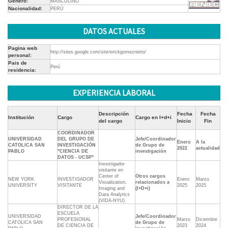
Género:
MASCULINO
Nacionalidad:
PERÚ
DATOS ACTUALES
Pagina web
http://sites.google.com/site/erickgomeznieto/
personal:
Pais de
Perú
residencia:
EXPERIENCIA LABORAL
Descripción
Fecha
Fecha
Institución
Cargo
Cargo en I+d+i
del cargo
Inicio
Fin
COORDINADOR
UNIVERSIDAD
DEL GRUPO DE
Jefe/Coordinador
Enero
A la
CATOLICA SAN
INVESTIGACIÓN
de Grupo de
2022
actualidad
PABLO
"CIENCIA DE
investigación
DATOS - UCSP"
Investigador
visitante en
Center of
Otros cargos
NEW YORK
INVESTIGADOR
Enero
Marzo
Visualization,
relacionados a
UNIVERSITY
VISITANTE
2025
2025
Imaging and
(I+D+i)
Data Analytics
(VIDA-NYU)
DIRECTOR DE LA
ESCUELA
UNIVERSIDAD
Jefe/Coordinador
PROFESIONAL
Marzo
Diciembre
CATOLICA SAN
de Grupo de
DE CIENCIA DE
2023
2024