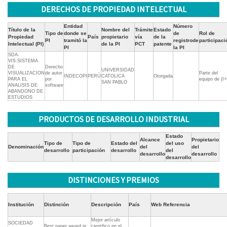
DERECHOS DE PROPIEDAD INTELECTUAL
Entidad
Número
Título de la
Nombre del
Trámite
Estado
Tipo de
donde se
de
Rol de
Propiedad
País
propietario
vía
de la
PI
tramitó la
registrode
participaci
Intelectual (PI)
de la PI
PCT
patente
PI
la PI
SDA-
VIS:SISTEMA
DE
Derecho
UNIVERSIDAD
VISUALIZACION
de autor
Parte del
INDECOPI
PERÚ
CATOLICA
Otorgada
PARA EL
por
equipo de (I
SAN PABLO
ANALISIS DE
software
ABANDONO DE
ESTUDIOS
PRODUCTOS DE DESARROLLO INDUSTRIAL
Estado
Alcance
Propietario
Tipo de
Tipo de
Estado del
del uso
Denominación
del
del
desarrollo
participación
desarrollo
del
desarrollo
desarrollo
desarrollo
DISTINCIONES Y PREMIOS
Institución
Distinción
Descripción
País
Web Referencia
Mejor artículo
SOCIEDAD
Best paper award in
cientifico en el