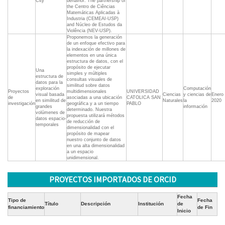
City
behavior. The partnership of
the Centro de Ciências
Matemáticas Aplicadas à
Industria (CEMEAI-USP)
and Núcleo de Estudos da
Violência (NEV-USP).
Proponemos la generación
de un enfoque efectivo para
la indexación de millones de
elementos en una única
estructura de datos, con el
propósito de ejecutar
Una
simples y múltiples
estructura de
consultas visuales de
datos para la
similitud sobre datos
exploración
Computación
Proyectos
multidimensionales
UNIVERSIDAD
visual basada
Ciencias
y ciencias de
Enero
de
asociadas a una ubicación
CATOLICA SAN
en similitud de
Naturales
la
2020
investigación
geográfica y a un tiempo
PABLO
grandes
información
determinado. Nuestra
volúmenes de
propuesta utilizará métodos
datos espacio-
de reducción de
temporales
dimensionalidad con el
propósito de mapear
nuestro conjunto de datos
en una alta dimensionalidad
a un espacio
unidimensional.
PROYECTOS IMPORTADOS DE ORCID
Fecha
Tipo de
Fecha
Título
Descripción
Institución
de
financiamiento
de Fin
Inicio