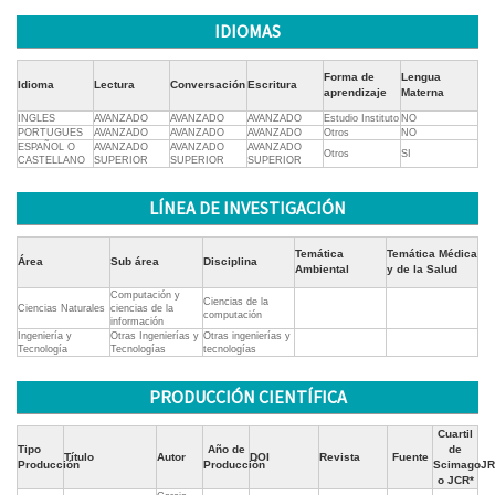
IDIOMAS
Forma de
Lengua
Idioma
Lectura
Conversación
Escritura
aprendizaje
Materna
INGLES
AVANZADO
AVANZADO
AVANZADO
Estudio Instituto
NO
PORTUGUES
AVANZADO
AVANZADO
AVANZADO
Otros
NO
ESPAÑOL O
AVANZADO
AVANZADO
AVANZADO
Otros
SI
CASTELLANO
SUPERIOR
SUPERIOR
SUPERIOR
LÍNEA DE INVESTIGACIÓN
Temática
Temática Médica
Área
Sub área
Disciplina
Ambiental
y de la Salud
Computación y
Ciencias de la
Ciencias Naturales
ciencias de la
computación
información
Ingeniería y
Otras Ingenierías y
Otras ingenierías y
Tecnología
Tecnologías
tecnologías
PRODUCCIÓN CIENTÍFICA
Cuartil
Tipo
Año de
de
Título
Autor
DOI
Revista
Fuente
Producción
Producción
ScimagoJR
o JCR*