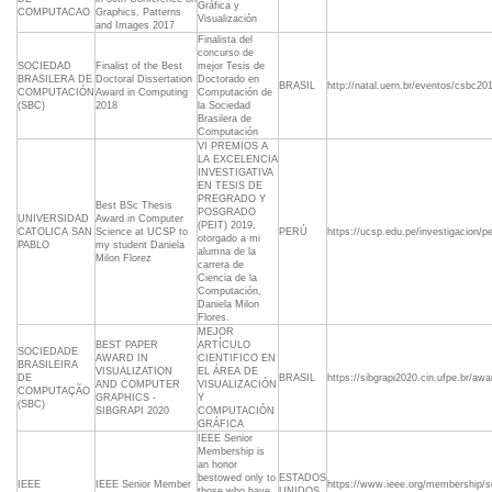
Gráfica y
COMPUTACAO
Graphics, Patterns
Visualización
and Images 2017
Finalista del
concurso de
SOCIEDAD
Finalist of the Best
mejor Tesis de
BRASILERA DE
Doctoral Dissertation
Doctorado en
BRASIL
http://natal.uern.br/eventos/csbc2
COMPUTACIÓN
Award in Computing
Computación de
(SBC)
2018
la Sociedad
Brasilera de
Computación
VI PREMIOS A
LA EXCELENCIA
INVESTIGATIVA
EN TESIS DE
PREGRADO Y
Best BSc Thesis
POSGRADO
UNIVERSIDAD
Award in Computer
(PEIT) 2019,
CATOLICA SAN
Science at UCSP to
PERÚ
https://ucsp.edu.pe/investigacion/pe
otorgado a mi
PABLO
my student Daniela
alumna de la
Milon Florez
carrera de
Ciencia de la
Computación,
Daniela Milon
Flores.
MEJOR
BEST PAPER
ARTÍCULO
SOCIEDADE
AWARD IN
CIENTIFICO EN
BRASILEIRA
VISUALIZATION
EL ÁREA DE
DE
BRASIL
https://sibgrapi2020.cin.ufpe.br/awa
AND COMPUTER
VISUALIZACIÓN
COMPUTAÇÃO
GRAPHICS -
Y
(SBC)
SIBGRAPI 2020
COMPUTACIÓN
GRÁFICA
IEEE Senior
Membership is
an honor
bestowed only to
ESTADOS
IEEE
IEEE Senior Member
https://www.ieee.org/membership/se
those who have
UNIDOS