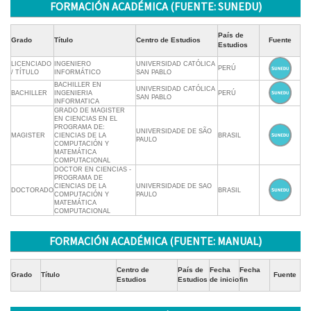
FORMACIÓN ACADÉMICA (FUENTE: SUNEDU)
País de
Grado
Título
Centro de Estudios
Fuente
Estudios
LICENCIADO
INGENIERO
UNIVERSIDAD CATÓLICA
PERÚ
/ TÍTULO
INFORMÁTICO
SAN PABLO
BACHILLER EN
UNIVERSIDAD CATÓLICA
BACHILLER
INGENIERIA
PERÚ
SAN PABLO
INFORMATICA
GRADO DE MAGISTER
EN CIENCIAS EN EL
PROGRAMA DE:
UNIVERSIDADE DE SÃO
MAGISTER
CIENCIAS DE LA
BRASIL
PAULO
COMPUTACIÓN Y
MATEMÁTICA
COMPUTACIONAL
DOCTOR EN CIENCIAS -
PROGRAMA DE
CIENCIAS DE LA
UNIVERSIDADE DE SAO
DOCTORADO
BRASIL
COMPUTACIÓN Y
PAULO
MATEMÁTICA
COMPUTACIONAL
FORMACIÓN ACADÉMICA (FUENTE: MANUAL)
Centro de
País de
Fecha
Fecha
Grado
Título
Fuente
Estudios
Estudios
de inicio
fin