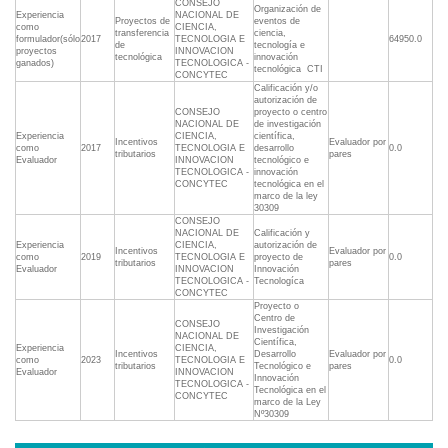
CONSEJO
Organización de
Experiencia
NACIONAL DE
Proyectos de
eventos de
como
CIENCIA,
transferencia
ciencia,
formulador(sólo
2017
TECNOLOGIA E
64950.0
de
tecnología e
proyectos
INNOVACION
tecnológica
innovación
ganados)
TECNOLOGICA -
tecnológica  CTI
CONCYTEC
Calificación y/o
autorización de
CONSEJO
proyecto o centro
NACIONAL DE
de investigación
Experiencia
CIENCIA,
científica,
Incentivos
Evaluador por
como
2017
TECNOLOGIA E
desarrollo
0.0
tributarios
pares
Evaluador
INNOVACION
tecnológico e
TECNOLOGICA -
innovación
CONCYTEC
tecnológica en el
marco de la ley
30309
CONSEJO
NACIONAL DE
Calificación y
Experiencia
CIENCIA,
autorización de
Incentivos
Evaluador por
como
2019
TECNOLOGIA E
proyecto de
0.0
tributarios
pares
Evaluador
INNOVACION
Innovación
TECNOLOGICA -
Tecnologíca
CONCYTEC
Proyecto o
Centro de
CONSEJO
Investigación
NACIONAL DE
Científica,
Experiencia
CIENCIA,
Incentivos
Desarrollo
Evaluador por
como
2023
TECNOLOGIA E
0.0
tributarios
Tecnológico e
pares
Evaluador
INNOVACION
Innovación
TECNOLOGICA -
Tecnológica en el
CONCYTEC
marco de la Ley
Nº30309