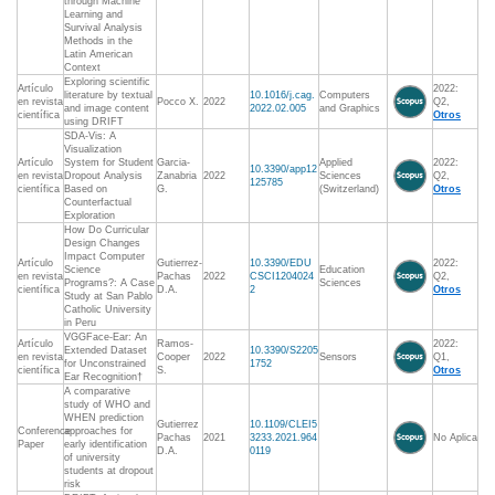
through Machine
Learning and
Survival Analysis
Methods in the
Latin American
Context
Exploring scientific
Artículo
2022:
literature by textual
10.1016/j.cag.
Computers
en revista
Pocco X.
2022
Q2,
and image content
2022.02.005
and Graphics
científica
Otros
using DRIFT
SDA-Vis: A
Visualization
Artículo
System for Student
Garcia-
Applied
2022:
10.3390/app12
en revista
Dropout Analysis
Zanabria
2022
Sciences
Q2,
125785
científica
Based on
G.
(Switzerland)
Otros
Counterfactual
Exploration
How Do Curricular
Design Changes
Impact Computer
Artículo
Gutierrez-
10.3390/EDU
2022:
Science
Education
en revista
Pachas
2022
CSCI1204024
Q2,
Programs?: A Case
Sciences
científica
D.A.
2
Otros
Study at San Pablo
Catholic University
in Peru
VGGFace-Ear: An
Artículo
Ramos-
2022:
Extended Dataset
10.3390/S2205
en revista
Cooper
2022
Sensors
Q1,
for Unconstrained
1752
científica
S.
Otros
Ear Recognition†
A comparative
study of WHO and
WHEN prediction
Gutierrez
10.1109/CLEI5
Conference
approaches for
Pachas
2021
3233.2021.964
No Aplica
Paper
early identification
D.A.
0119
of university
students at dropout
risk