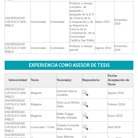
Profesor a tiempo
completo, de
pregrado y
posgrado de la E.P.
UNIVERSIDAD
de Ciencia de la
Diciembre
CATOLICA SAN
Universidad
Contratado
Computación y de
Marzo 2017
2019
PABLO
la Maestría en
Ciencia de la
Computación, de la
Universidad
Católica San Pablo
UNIVERSIDAD
Profesor a tiempo
Diciembre
CATOLICA SAN
Universidad
Contratado
Agosto 2012
parcial
2016
PABLO
EXPERIENCIA COMO ASESOR DE TESIS
Fecha
Universidad
Tesis
Tesista(s)
Repositorio
Aceptación de
Tesis
UNIVERSIDAD
Germain Garcia
CATOLICA SAN
Magister
Agosto 2016
Zanabria
PABLO
UNIVERSIDAD
Gina Lucia Muñoz
CATOLICA SAN
Magister
Febrero 2019
Salas
PABLO
UNIVERSIDAD
Eddie Rogger
CATOLICA SAN
Magister
Enero 2019
Peralta Aranibar
PABLO
UNIVERSIDAD
Daniela Fernanda
CATOLICA SAN
Licenciado / Título
Abril 2019
Milon Flores
PABLO
UNIVERSIDAD
Jose Melchor