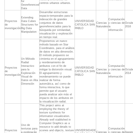
for
centros urbanos urbanos.
Georeferenced
Data
Desarrollar estructuras
espacio-temporales para la
Extending
indexación de grandes
Computación
Proyectos
Data Cubes
UNIVERSIDAD
conjuntos de datos
Ciencias
y ciencias de
Octub
de
Structures for
CATOLICA SAN
georreferenciados para la
Naturales
la
2016
investigación
Big Data
PABLO
búsqueda por similaridad,
información
Manipulation
visualización y exploración
en tiempo real.
Proponemos un nuevo
método basado en Star
Coordinates, para el análisis
de datos en alta dimensión.
El método propuesto se
Un Método
cimienta en el agrupamiento
Radial
y reordenamiento de
Interactivo
atributos con el fin de
Computación
Proyectos
UNIVERSIDAD
para la
mitigar la distorsión visual.
Ciencias
y ciencias de
Octub
de
CATOLICA SAN
Exploración
El agrupamiento y
Naturales
la
2014
investigación
PABLO
Visual de
reordenamiento se puede
información
Datos en Alta
realizar de forma
Dimensión
automática, así como de
forma interactiva, lo que
permite que el usuario
pueda analizar aún más el
impacto de los atributos en
la visualización radial.
This project aims at
employing the theory of
texture synthesis for
information visualization.
Already well stablished in
Computer Graphics as a
Uso de
resource to add details to
texturas para
Computación
Proyectos
scenes and objects, texture
UNIVERSIDADE
a exploração
Ciencias
y ciencias de
Agost