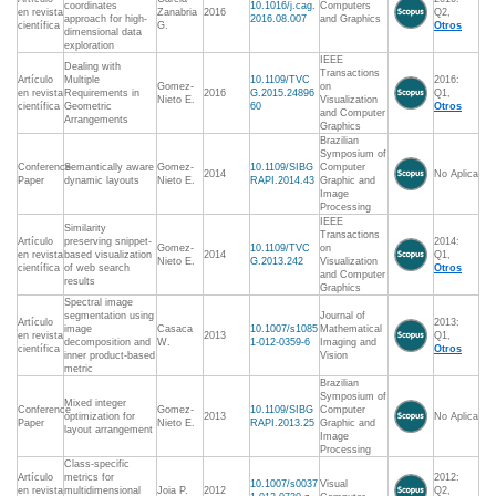
coordinates
10.1016/j.cag.
Computers
en revista
Zanabria
2016
Q2,
approach for high-
2016.08.007
and Graphics
científica
G.
Otros
dimensional data
exploration
IEEE
Dealing with
Transactions
Artículo
Multiple
10.1109/TVC
2016:
Gomez-
on
en revista
Requirements in
2016
G.2015.24896
Q1,
Nieto E.
Visualization
científica
Geometric
60
Otros
and Computer
Arrangements
Graphics
Brazilian
Symposium of
Conference
Semantically aware
Gomez-
10.1109/SIBG
Computer
2014
No Aplica
Paper
dynamic layouts
Nieto E.
RAPI.2014.43
Graphic and
Image
Processing
IEEE
Similarity
Transactions
Artículo
preserving snippet-
2014:
Gomez-
10.1109/TVC
on
en revista
based visualization
2014
Q1,
Nieto E.
G.2013.242
Visualization
científica
of web search
Otros
and Computer
results
Graphics
Spectral image
segmentation using
Journal of
Artículo
2013:
image
Casaca
10.1007/s1085
Mathematical
en revista
2013
Q1,
decomposition and
W.
1-012-0359-6
Imaging and
científica
Otros
inner product-based
Vision
metric
Brazilian
Symposium of
Mixed integer
Conference
Gomez-
10.1109/SIBG
Computer
optimization for
2013
No Aplica
Paper
Nieto E.
RAPI.2013.25
Graphic and
layout arrangement
Image
Processing
Class-specific
Artículo
metrics for
2012:
10.1007/s0037
Visual
en revista
multidimensional
Joia P.
2012
Q2,