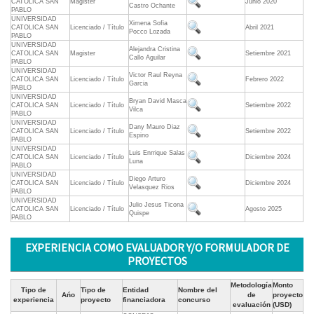
CATOLICA SAN
Magister
Junio 2020
Castro Ochante
PABLO
UNIVERSIDAD
Ximena Sofia
CATOLICA SAN
Licenciado / Título
Abril 2021
Pocco Lozada
PABLO
UNIVERSIDAD
Alejandra Cristina
CATOLICA SAN
Magister
Setiembre 2021
Callo Aguilar
PABLO
UNIVERSIDAD
Victor Raul Reyna
CATOLICA SAN
Licenciado / Título
Febrero 2022
Garcia
PABLO
UNIVERSIDAD
Bryan David Masca
CATOLICA SAN
Licenciado / Título
Setiembre 2022
Vilca
PABLO
UNIVERSIDAD
Dany Mauro Diaz
CATOLICA SAN
Licenciado / Título
Setiembre 2022
Espino
PABLO
UNIVERSIDAD
Luis Enrrique Salas
CATOLICA SAN
Licenciado / Título
Diciembre 2024
Luna
PABLO
UNIVERSIDAD
Diego Arturo
CATOLICA SAN
Licenciado / Título
Diciembre 2024
Velasquez Rios
PABLO
UNIVERSIDAD
Julio Jesus Ticona
CATOLICA SAN
Licenciado / Título
Agosto 2025
Quispe
PABLO
EXPERIENCIA COMO EVALUADOR Y/O FORMULADOR DE
PROYECTOS
Metodología
Monto
Tipo de
Tipo de
Entidad
Nombre del
Ańo
de
proyecto
experiencia
proyecto
financiadora
concurso
evaluación
(USD)