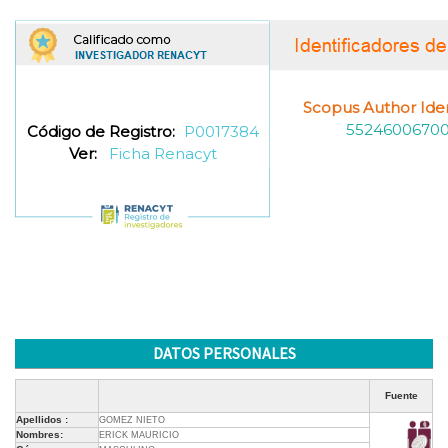
Scopus Author Ident
5524600670
Código de Registro:
P0017384
Ver:
Ficha Renacyt
DATOS PERSONALES
Fuente
Apellidos :
GOMEZ NIETO
Nombres:
ERICK MAURICIO