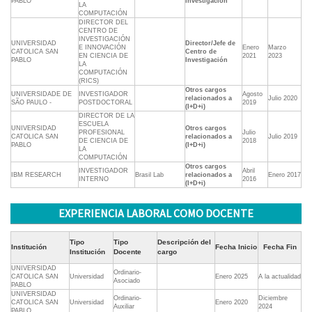
PABLO
investigación
LA
COMPUTACIÓN
DIRECTOR DEL
CENTRO DE
INVESTIGACIÓN
UNIVERSIDAD
Director/Jefe de
E INNOVACIÓN
Enero
Marzo
CATOLICA SAN
Centro de
EN CIENCIA DE
2021
2023
PABLO
Investigación
LA
COMPUTACIÓN
(RICS)
Otros cargos
UNIVERSIDADE DE
INVESTIGADOR
Agosto
relacionados a
Julio 2020
SÃO PAULO -
POSTDOCTORAL
2019
(I+D+i)
DIRECTOR DE LA
ESCUELA
UNIVERSIDAD
Otros cargos
PROFESIONAL
Julio
CATOLICA SAN
relacionados a
Julio 2019
DE CIENCIA DE
2018
PABLO
(I+D+i)
LA
COMPUTACIÓN
Otros cargos
INVESTIGADOR
Abril
IBM RESEARCH
Brasil Lab
relacionados a
Enero 2017
INTERNO
2016
(I+D+i)
EXPERIENCIA LABORAL COMO DOCENTE
Tipo
Tipo
Descripción del
Institución
Fecha Inicio
Fecha Fin
Institución
Docente
cargo
UNIVERSIDAD
Ordinario-
CATOLICA SAN
Universidad
Enero 2025
A la actualidad
Asociado
PABLO
UNIVERSIDAD
Ordinario-
Diciembre
CATOLICA SAN
Universidad
Enero 2020
Auxiliar
2024
PABLO