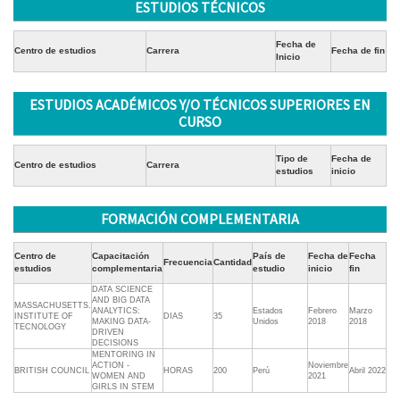
ESTUDIOS TÉCNICOS
Fecha de
Centro de estudios
Carrera
Fecha de fin
Inicio
ESTUDIOS ACADÉMICOS Y/O TÉCNICOS SUPERIORES EN
CURSO
Tipo de
Fecha de
Centro de estudios
Carrera
estudios
inicio
FORMACIÓN COMPLEMENTARIA
Centro de
Capacitación
País de
Fecha de
Fecha
Frecuencia
Cantidad
estudios
complementaria
estudio
inicio
fin
DATA SCIENCE
AND BIG DATA
MASSACHUSETTS.
ANALYTICS:
Estados
Febrero
Marzo
INSTITUTE OF
DIAS
35
MAKING DATA-
Unidos
2018
2018
TECNOLOGY
DRIVEN
DECISIONS
MENTORING IN
ACTION -
Noviembre
BRITISH COUNCIL
HORAS
200
Perú
Abril 2022
WOMEN AND
2021
GIRLS IN STEM