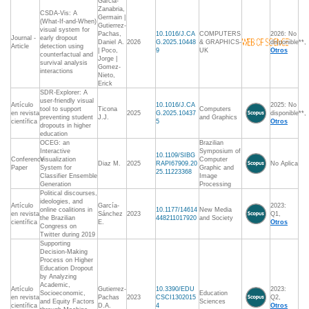
Garcia-
Zanabria,
CSDA-Vis: A
Germain |
(What-If-and-When)
Gutierrez-
visual system for
Pachas,
10.1016/J.CA
COMPUTERS
2026: No
Journal -
early dropout
Daniel A.
2026
G.2025.10448
& GRAPHICS-
disponible**,
Article
detection using
| Poco,
9
UK
Otros
counterfactual and
Jorge |
survival analysis
Gomez-
interactions
Nieto,
Erick
SDR-Explorer: A
user-friendly visual
Artículo
10.1016/J.CA
2025: No
tool to support
Ticona
Computers
en revista
2025
G.2025.10437
disponible**,
preventing student
J.J.
and Graphics
científica
5
Otros
dropouts in higher
education
OCEG: an
Brazilian
Interactive
Symposium of
10.1109/SIBG
Conference
Visualization
Computer
Diaz M.
2025
RAPI67909.20
No Aplica
Paper
System for
Graphic and
25.11223368
Classifier Ensemble
Image
Generation
Processing
Political discourses,
ideologies, and
Artículo
García-
2023:
online coalitions in
10.1177/14614
New Media
en revista
Sánchez
2023
Q1,
the Brazilian
448211017920
and Society
científica
E.
Otros
Congress on
Twitter during 2019
Supporting
Decision-Making
Process on Higher
Education Dropout
by Analyzing
Academic,
Artículo
Gutierrez-
10.3390/EDU
2023:
Socioeconomic,
Education
en revista
Pachas
2023
CSCI1302015
Q2,
and Equity Factors
Sciences
científica
D.A.
4
Otros