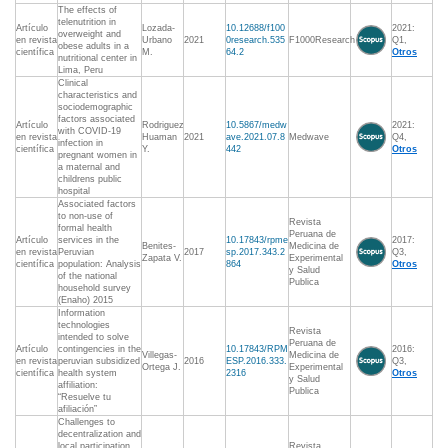
The effects of
telenutrition in
Artículo
Lozada-
10.12688/f100
2021:
overweight and
en revista
Urbano
2021
0research.535
F1000Research
Q1,
obese adults in a
científica
M.
64.2
Otros
nutritional center in
Lima, Peru
Clinical
characteristics and
sociodemographic
factors associated
Artículo
Rodriguez
10.5867/medw
2021:
with COVID-19
en revista
Huaman
2021
ave.2021.07.8
Medwave
Q4,
infection in
científica
Y.
442
Otros
pregnant women in
a maternal and
childrens public
hospital
Associated factors
to non-use of
Revista
formal health
Peruana de
Artículo
services in the
10.17843/rpme
2017:
Benites-
Medicina de
en revista
Peruvian
2017
sp.2017.343.2
Q3,
Zapata V.
Experimental
científica
population: Analysis
864
Otros
y Salud
of the national
Publica
household survey
(Enaho) 2015
Information
technologies
Revista
intended to solve
Peruana de
Artículo
contingencies in the
10.17843/RPM
2016:
Villegas-
Medicina de
en revista
peruvian subsidized
2016
ESP.2016.333.
Q3,
Ortega J.
Experimental
científica
health system
2316
Otros
y Salud
affiliation:
Publica
“Resuelve tu
afiliación”
Challenges to
decentralization and
local participation
Revista