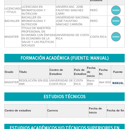
Estudios
LICENCIADA EN
UNIVERS.NAC. JOSE
LICENCIADO
BROMATOLOGIA Y
FAUSTINO SANCHEZ
PERÚ
/ TÍTULO
NUTRICION
CARRI
BACHILLER EN
UNIVERSIDAD NACIONAL
BACHILLER
BROMATOLOGIA Y
JOSÉ FAUSTINO
PERÚ
NUTRICION
SÁNCHEZ CARRIÓN
TÍTULO DE MAESTRÍA
PROFESIONAL EN
ECONOMÍA CON ÉNFASIS
UNIVERSIDAD DE COSTA
MAGISTER
COSTA RICA
EN ECONOMÍA DE LA
RICA
SALUD Y LAS POLÍTICAS
SOCIALES
FORMACIÓN ACADÉMICA (FUENTE: MANUAL)
Fecha
Centro de
País de
Fecha
Grado
Título
de
Fuente
Estudios
Estudios
fin
inicio
RESOLUCIÓN 029-2011
UNIVERSIDAD DE
COSTA
Marzo
MAGISTER
Abril 2010
ANR
COSTA RICA
RICA
2009
ESTUDIOS TÉCNICOS
Fecha de
Centro de estudios
Carrera
Fecha de fin
Inicio
ESTUDIOS ACADÉMICOS Y/O TÉCNICOS SUPERIORES EN