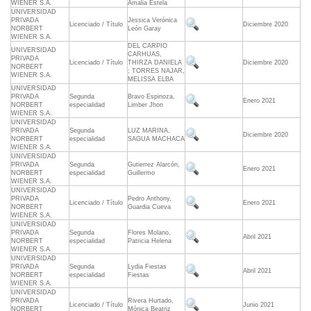
WIENER S.A.
Amalia Estela
UNIVERSIDAD
PRIVADA
Jessica Verónica
Licenciado / Título
Diciembre 2020
NORBERT
León Garay
WIENER S.A.
DEL CARPIO
UNIVERSIDAD
CARHUAS,
PRIVADA
Licenciado / Título
THIRZA DANIELA
Diciembre 2020
NORBERT
; TORRES NAJAR,
WIENER S.A.
MELISSA ELBA
UNIVERSIDAD
PRIVADA
Segunda
Bravo Espinoza,
Enero 2021
NORBERT
especialidad
Limber Jhon
WIENER S.A.
UNIVERSIDAD
PRIVADA
Segunda
LUZ MARINA,
Diciembre 2020
NORBERT
especialidad
SAGUA MACHACA
WIENER S.A.
UNIVERSIDAD
PRIVADA
Segunda
Gutierrez Alarcón,
Enero 2021
NORBERT
especialidad
Guillermo
WIENER S.A.
UNIVERSIDAD
PRIVADA
Pedro Anthony,
Licenciado / Título
Enero 2021
NORBERT
Guardia Cueva
WIENER S.A.
UNIVERSIDAD
PRIVADA
Segunda
Flores Molano,
Abril 2021
NORBERT
especialidad
Patricia Helena
WIENER S.A.
UNIVERSIDAD
PRIVADA
Segunda
Lydia Fiestas
Abril 2021
NORBERT
especialidad
Fiestas
WIENER S.A.
UNIVERSIDAD
PRIVADA
Rivera Hurtado,
Licenciado / Título
Junio 2021
NORBERT
Mónica Beatriz