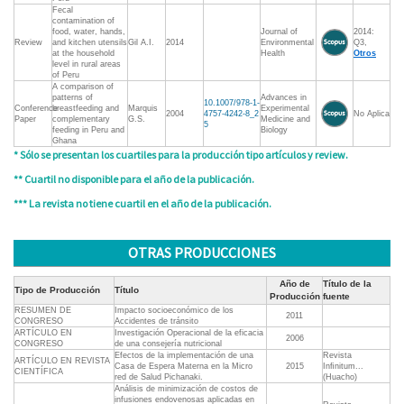
Fecal
contamination of
food, water, hands,
Journal of
2014:
Review
and kitchen utensils
Gil A.I.
2014
Environmental
Q3,
at the household
Health
Otros
level in rural areas
of Peru
A comparison of
patterns of
Advances in
10.1007/978-1-
Conference
breastfeeding and
Marquis
Experimental
2004
4757-4242-8_2
No Aplica
Paper
complementary
G.S.
Medicine and
5
feeding in Peru and
Biology
Ghana
* Sólo se presentan los cuartiles para la producción tipo artículos y review.
** Cuartil no disponible para el año de la publicación.
*** La revista no tiene cuartil en el año de la publicación.
OTRAS PRODUCCIONES
Año de
Título de la
Tipo de Producción
Título
Producción
fuente
RESUMEN DE
Impacto socioeconómico de los
2011
CONGRESO
Accidentes de tránsito
ARTÍCULO EN
Investigación Operacional de la eficacia
2006
CONGRESO
de una consejería nutricional
Efectos de la implementación de una
Revista
ARTÍCULO EN REVISTA
Casa de Espera Materna en la Micro
2015
Inﬁnitum...
CIENTÍFICA
red de Salud Pichanaki.
(Huacho)
Análisis de minimización de costos de
infusiones endovenosas aplicadas en