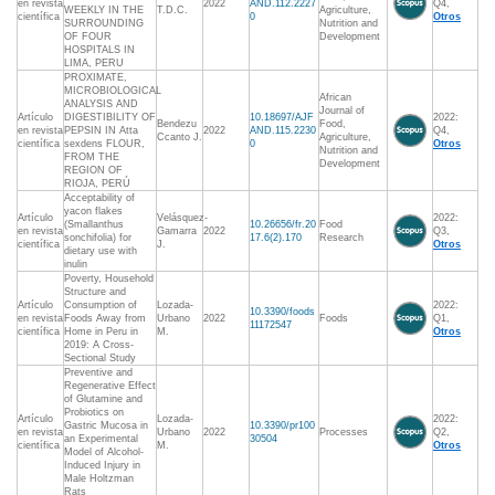
en revista
2022
AND.112.2227
Q4,
WEEKLY IN THE
T.D.C.
Agriculture,
científica
0
Otros
SURROUNDING
Nutrition and
OF FOUR
Development
HOSPITALS IN
LIMA, PERU
PROXIMATE,
MICROBIOLOGICAL
African
ANALYSIS AND
Journal of
Artículo
DIGESTIBILITY OF
10.18697/AJF
2022:
Bendezu
Food,
en revista
PEPSIN IN Atta
2022
AND.115.2230
Q4,
Ccanto J.
Agriculture,
científica
sexdens FLOUR,
0
Otros
Nutrition and
FROM THE
Development
REGION OF
RIOJA, PERÚ
Acceptability of
yacon flakes
Artículo
Velásquez-
2022:
(Smallanthus
10.26656/fr.20
Food
en revista
Gamarra
2022
Q3,
sonchifolia) for
17.6(2).170
Research
científica
J.
Otros
dietary use with
inulin
Poverty, Household
Structure and
Artículo
Consumption of
Lozada-
2022:
10.3390/foods
en revista
Foods Away from
Urbano
2022
Foods
Q1,
11172547
científica
Home in Peru in
M.
Otros
2019: A Cross-
Sectional Study
Preventive and
Regenerative Effect
of Glutamine and
Probiotics on
Artículo
Lozada-
2022:
Gastric Mucosa in
10.3390/pr100
en revista
Urbano
2022
Processes
Q2,
an Experimental
30504
científica
M.
Otros
Model of Alcohol-
Induced Injury in
Male Holtzman
Rats