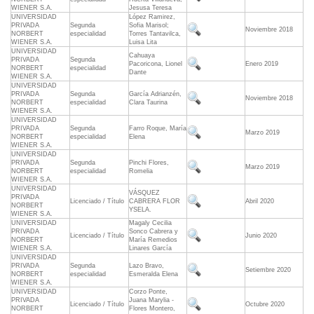
WIENER S.A.
Jesusa Teresa
UNIVERSIDAD
López Ramirez,
PRIVADA
Segunda
Sofia Marisol;
Noviembre 2018
NORBERT
especialidad
Torres Tantavilca,
WIENER S.A.
Luisa Lita
UNIVERSIDAD
Cahuaya
PRIVADA
Segunda
Pacoricona, Lionel
Enero 2019
NORBERT
especialidad
Dante
WIENER S.A.
UNIVERSIDAD
PRIVADA
Segunda
García Adrianzén,
Noviembre 2018
NORBERT
especialidad
Clara Taurina
WIENER S.A.
UNIVERSIDAD
PRIVADA
Segunda
Farro Roque, María
Marzo 2019
NORBERT
especialidad
Elena
WIENER S.A.
UNIVERSIDAD
PRIVADA
Segunda
Pinchi Flores,
Marzo 2019
NORBERT
especialidad
Romelia
WIENER S.A.
UNIVERSIDAD
VÁSQUEZ
PRIVADA
Licenciado / Título
CABRERA FLOR
Abril 2020
NORBERT
YSELA.
WIENER S.A.
UNIVERSIDAD
Magaly Cecilia
PRIVADA
Sonco Cabrera y
Licenciado / Título
Junio 2020
NORBERT
María Remedios
WIENER S.A.
Linares García
UNIVERSIDAD
PRIVADA
Segunda
Lazo Bravo,
Setiembre 2020
NORBERT
especialidad
Esmeralda Elena
WIENER S.A.
UNIVERSIDAD
Corzo Ponte,
PRIVADA
Juana Marylia -
Licenciado / Título
Octubre 2020
NORBERT
Flores Montero,