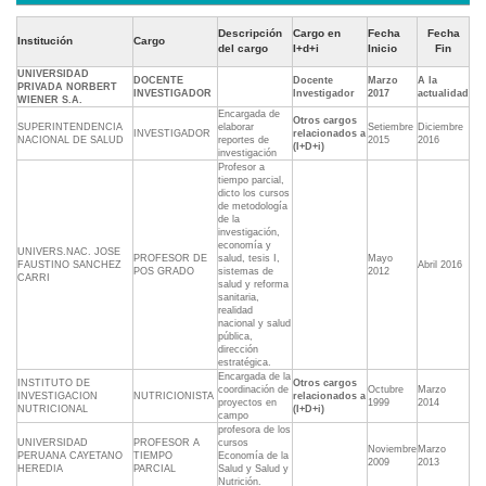
Descripción
Cargo en
Fecha
Fecha
Institución
Cargo
del cargo
I+d+i
Inicio
Fin
UNIVERSIDAD
DOCENTE
Docente
Marzo
A la
PRIVADA NORBERT
INVESTIGADOR
Investigador
2017
actualidad
WIENER S.A.
Encargada de
Otros cargos
SUPERINTENDENCIA
elaborar
Setiembre
Diciembre
INVESTIGADOR
relacionados a
NACIONAL DE SALUD
reportes de
2015
2016
(I+D+i)
investigación
Profesor a
tiempo parcial,
dicto los cursos
de metodología
de la
investigación,
economía y
UNIVERS.NAC. JOSE
PROFESOR DE
salud, tesis I,
Mayo
FAUSTINO SANCHEZ
Abril 2016
POS GRADO
sistemas de
2012
CARRI
salud y reforma
sanitaria,
realidad
nacional y salud
pública,
dirección
estratégica.
Encargada de la
INSTITUTO DE
Otros cargos
coordinación de
Octubre
Marzo
INVESTIGACION
NUTRICIONISTA
relacionados a
proyectos en
1999
2014
NUTRICIONAL
(I+D+i)
campo
profesora de los
UNIVERSIDAD
PROFESOR A
cursos
Noviembre
Marzo
PERUANA CAYETANO
TIEMPO
Economía de la
2009
2013
HEREDIA
PARCIAL
Salud y Salud y
Nutrición.