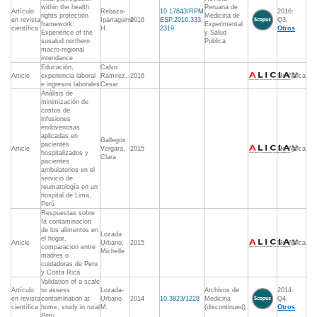
within the health
Peruana de
Artículo
Rebaza-
10.17843/RPM
2016:
rights protection
Medicina de
en revista
Iparraguirre
2016
ESP.2016.333.
Q3,
framework:
Experimental
científica
H.
2319
Otros
Experience of the
y Salud
susalud northern
Publica
macro-regional
intendance
Educación,
Calvo
Article
experiencia laboral
Ramirez,
2016
No Aplica
e ingresos laborales
Cesar
Análisis de
minimización de
costos de
infusiones
endovenosas
aplicadas en
Gallegos
pacientes
Article
Vergara,
2015
No Aplica
hospitalizados y
Clara
pacientes
ambulatorios en el
servicio de
reumatología en un
hospital de Lima,
Perú
Respuestas sobre
Ia contaminacion
de los alimentos en
Lozada
el hogar,
Article
Urbano,
2015
No Aplica
comparacion entre
Michelle
madres o
cuidadoras de Peru
y Costa Rica
Validation of a scale
Artículo
to assess
Lozada-
Archivos de
2014:
en revista
contamination at
Urbano
2014
10.3823/1228
Medicina
Q4,
científica
home, study in rural
M.
(discontinued)
Otros
Peru