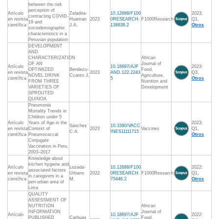
between the risk
perception of
Artículo
Zeladita-
10.12688/F100
2023:
contracting COVID-
en revista
Huaman
2023
0RESEARCH.
F1000Research
Q1,
19 and
científica
J.A.
138838.2
Otros
sociodemographic
characteristics in a
Peruvian population
DEVELOPMENT
AND
CHARACTERIZATION
African
OF AN
Journal of
Artículo
10.18697/AJF
2023:
OPTIMIZED
Bendezu-
Food,
en revista
2023
AND.122.2243
Q3,
NOVEL DRINK
Ccanto J.
Agriculture,
científica
5
Otros
FROM THREE
Nutrition and
VARIETIES OF
Development
SPROUTED
QUINOA
Pneumonia
Mortality Trends in
Children under 5
Artículo
Years of Age in the
2023:
Sanchez
10.3390/VACC
en revista
Context of
2023
Vaccines
Q1,
C.A.
INES11111715
científica
Pneumococcal
Otros
Conjugate
Vaccination in Peru,
2003–2017
Knowledge about
kitchen hygiene and
Artículo
Lozada-
10.12688/F100
2022:
associated factors
en revista
Urbano
2022
0RESEARCH.
F1000Research
Q1,
in caregivers in a
científica
M.
75446.2
Otros
peri-urban area of
Lima
QUALITY
ASSESSMENT OF
NUTRITION
African
INFORMATION
Journal of
Artículo
10.18697/AJF
2022:
PUBLISHED
Carhuas
Food,