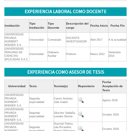
EXPERIENCIA LABORAL COMO DOCENTE
Tipo
Tipo
Descripción del
Institución
Fecha Inicio
Fecha Fin
Institución
Docente
cargo
UNIVERSIDAD
PRIVADA
DOCENTE
Universidad
Contratado
Abril 2017
A la actualidad
NORBERT
INVESTIGADOR
WIENER S.A.
UNIVERSIDAD
PERUANA DE
Ordinario-
Setiembre
Universidad
Profesor
Marzo 2012
CIENCIAS
Auxiliar
2014
APLICADAS S.A.C.
EXPERIENCIA COMO ASESOR DE TESIS
Fecha
Universidad
Tesis
Tesista(s)
Repositorio
Aceptación de
Tesis
UNIVERSIDAD
PRIVADA
Segunda
Castro Antúnez
Agosto 2018
NORBERT
especialidad
Julia Isabel
WIENER S.A.
UNIVERSIDAD
PRIVADA
Segunda
Sánchez Saldaña,
Octubre 2018
NORBERT
especialidad
Lourdes Elmina
WIENER S.A.
UNIVERSIDAD
Guzmán Palma,
PRIVADA
Segunda
Lilia Ricardina;
Octubre 2018
NORBERT
especialidad
Huerta Villanueva,