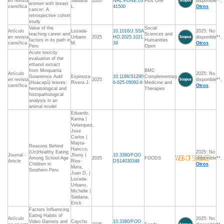
en revista
Saldaña
2026
NAL.PONE.03
Plos One
disponible**,
women with breast
científica
L.
41500
Otros
cancer: A
retrospective cohort
study
Value of the
Social
Artículo
Lozada-
10.1016/J.SSA
2025: No
teaching career and
Sciences and
en revista
Urbano
2025
HO.2025.1021
disponible**,
factors in its path in
Humanities
científica
M.
39
Otros
Peru
Open
Acute toxicity
evaluation of the
ethanol extract
from Minquartia
BMC
Artículo
2025: No
Guianensis Aubl
Espinoza-
10.1186/S1290
Complementary
en revista
2025
disponible**,
(Huacapú) leaves:
Rivera J.
6-025-05092-6
Medicine and
científica
Otros
hematological and
Therapies
histopathological
analysis in an
animal model
Eduardo,
Karina |
Velasquez,
Jose
Carlos |
Mayta-
Reasons Behind
Hancco,
(Un)Healthy Eating
2025: No
Journal -
Jhony |
10.3390/FOO
Among School-Age
2025
FOODS
disponible**,
Article
Rios-
DS14030348
Children in
Otros
Mera,
Southern Peru
Juan D. |
Lozada-
Urbano,
Michelle |
Saldana,
Erick
Factors Influencing
Eating Habits of
Artículo
2025: No
Video Gamers and
Caycho
10.3390/FOO