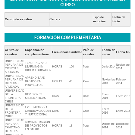
CURSO
Tipo de
Fecha de
Centro de estudios
Carrera
estudios
inicio
FORMACIÓN COMPLEMENTARIA
Centro de
Capacitación
País de
Fecha de
Frecuencia
Cantidad
Fecha fin
estudios
complementaria
estudio
inicio
UNIVERSIDAD
TEACHING AND
PERUANA DE
Noviembre
LEARNING IN
HORAS
100
Perú
Junio 2014
CIENCIAS
2014
HIGER EDUCATION
APLICADA
UNIVERSIDAD
APRENDIZAJE
PERUANA DE
Noviembre
Febrero
BASADO EN
HORAS
40
Perú
CIENCIAS
2013
2014
PROYECTOS
APLICADA
UNIVERSIDAD
DE LA
REVISIONES
Enero
DIAS
4
Chile
Enero 2016
FRONTERA -
SISTEMÁTICAS
2016
CHILE
UNIVERSIDAD
EPIDEMIOLOGÍA
DE LA
Enero
CARDIOVASCULAR
DIAS
4
Chile
Enero 2016
FRONTERA -
2016
Y NUTRICIONAL
CHILE
UNIVERSIDAD
ADMINISTRACIÓN
PERUANA
Diciembre
Diciembre
DE PROYECTOS
HORAS
18
Perú
CAYETANO
2014
2014
EN SALUD
HEREDIA