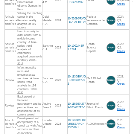
en revista
2025
Foods
disponible**,
Professional
J.M.
DS14213597
científica
Otros
eSports Gamers in
Peru
Valuing the teaching
Artículo
career in the
Delsi
Revista
2024:
10.52080/RVG
en revista
Peruvian reality:
Mariela
2024
Venezolana de
Q3,
LUZ.29.108.25
científica
analysis of key
H.A.
Gerencia
Otros
factors
Herd immunity in
older adults from a
middle-income
country: A time-
Artículo
Health
2023:
series trend
Sanchez
10.1002/HSR
en revista
2023
Science
Q2,
analysis of
C.A.
2.1224
científica
Reports
Otros
community-
acquired pneumonia
mortality 2003–
2017
Infant mortality
rates and
pneumococcal
10.1136/BMJG
2023:
vaccines: A time-
Sanchez
BMJ Global
Review
2023
H-2023-01275
Q1,
series trend
C.A.
Health
2
Otros
analysis in 194
countries, 1950-
2020
Background of
Peruvian
2023:
gastronomy and its
Aguirre-
10.1186/S4277
Journal of
Review
2023
Q1,
perspectives: an
Sosa J.
9-023-00212-4
Ethnic Foods
Otros
assessment of its
current growth
Development and
Artículo
Lozada-
10.12688/F100
2023:
acceptability of a
en revista
Urbano
2023
0RESEARCH.
F1000Research
Q1,
cereal bar with Atta
científica
M.
135516.1
Otros
sexdens ant flour
Association