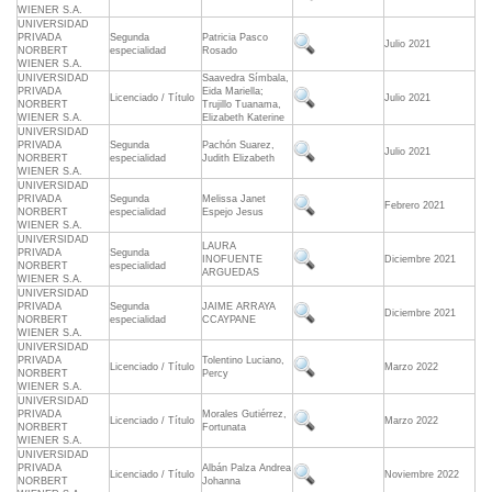
WIENER S.A.
UNIVERSIDAD
PRIVADA
Segunda
Patricia Pasco
Julio 2021
NORBERT
especialidad
Rosado
WIENER S.A.
UNIVERSIDAD
Saavedra Símbala,
PRIVADA
Eida Mariella;
Licenciado / Título
Julio 2021
NORBERT
Trujillo Tuanama,
WIENER S.A.
Elizabeth Katerine
UNIVERSIDAD
PRIVADA
Segunda
Pachón Suarez,
Julio 2021
NORBERT
especialidad
Judith Elizabeth
WIENER S.A.
UNIVERSIDAD
PRIVADA
Segunda
Melissa Janet
Febrero 2021
NORBERT
especialidad
Espejo Jesus
WIENER S.A.
UNIVERSIDAD
LAURA
PRIVADA
Segunda
INOFUENTE
Diciembre 2021
NORBERT
especialidad
ARGUEDAS
WIENER S.A.
UNIVERSIDAD
PRIVADA
Segunda
JAIME ARRAYA
Diciembre 2021
NORBERT
especialidad
CCAYPANE
WIENER S.A.
UNIVERSIDAD
PRIVADA
Tolentino Luciano,
Licenciado / Título
Marzo 2022
NORBERT
Percy
WIENER S.A.
UNIVERSIDAD
PRIVADA
Morales Gutiérrez,
Licenciado / Título
Marzo 2022
NORBERT
Fortunata
WIENER S.A.
UNIVERSIDAD
PRIVADA
Albán Palza Andrea
Licenciado / Título
Noviembre 2022
NORBERT
Johanna