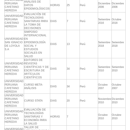
UNIVERSIDAD
ANÁLISIS DE
PERUANA
Diciembre
Diciembre
DATOS
HORAS
25
Perú
CAYETANO
2006
2006
EPIDEMIOLÓGICOS
HEREDIA
EVALUACIÓN DE
UNIVERSIDAD
TECNOLOGÍAS
PERUANA
Setiembre
Octubre
SANITARIAS PARA
DIAS
7
Perú
CAYETANO
2016
2016
LA TOMA DE
HEREDIA
DECISIONES
SIMPOSIO
INTERNACIONAL
UNIVERSIDAD
EN
SAN IGNACIO
EPIDEMIOLOGÍA
Setiembre
Setiembre
DIAS
13
Perú
DE LOYOLA
SOCIAL Y
2018
2018
S.A
ESTUDIOS
SOCIALES EN
SALUD
EDITORES DE
UNIVERSIDAD
REVISTAS
PERUANA
CIENTÍFICAS Y DE
Setiembre
Setiembre
DIAS
34
Perú
CAYETANO
ESCRITURA DE
2010
2010
HEREDIA
ARTÍCULOS
CIENTÍFICOS
UNIVERSIDAD
PERUANA
CURSO META-
Octubre
Octubre
DIAS
34
Perú
CAYETANO
ANÁLISIS
2007
2007
HEREDIA
UNIVERSIDAD
PERUANA
Noviembre
Diciembre
CURSO STATA
DIAS
20
Perú
CAYETANO
2010
2010
HEREDIA
EVALUACIÓN DE
UNIVERSIDAD
TECNOLOGÍAS
PERUANA
Octubre
Octubre
SANITARIAS Y
HORAS
7
CAYETANO
2010
2010
ECONOMÍA PARA
HEREDIA
LA SALUD
TALLER DE
UNIVERSIDAD