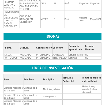
MEDICINA BASADA
PERUANA
EN LA EVIDENCIA
DIAS
38
Perú
Mayo 2011
Mayo 2011
CAYETANO
CON ÉNFASIS EN
HEREDIA
TB Y VIH
UNIVERSIDAD
DE
CURSO DE
CIENFUEGOS
Octubre
REDACCIÓN
MESES
6
Perú
Mayo 2021
CARLOS
2020
CIENTÍFICA
RAFAEL
RODRÍGUEZ
IDIOMAS
Forma de
Lengua
Idioma
Lectura
Conversación
Escritura
aprendizaje
Materna
INGLES
AVANZADO
INTERMEDIO
AVANZADO
Estudio Instituto
NO
PORTUGUES
AVANZADO
INTERMEDIO
INTERMEDIO
Software
NO
LÍNEA DE INVESTIGACIÓN
Temática
Temática Médica
Área
Sub área
Disciplina
Ambiental
y de la Salud
Malnutrición y
Ciencias Médicas y
Ciencias de la
Nutrición y dietas
anemia (incluye
de la Salud
Salud
obesidad)
Ciencias Médicas y
Ciencias de la
Salud pública
de la Salud
Salud
Ciencias Médicas y
Ciencias de la
de la Salud
Salud