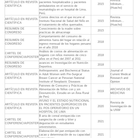
Revista
ARTÍCULO EN REVISTA
pacientes hospitalizados y pacientes
2015
Inﬁnitum...
CIENTÍFICA
ambulatorios en el servicio de
(Huacho)
reumatología en un hospital de Lima,
Perú.
Costos directos en el que incurre el
Revista
ARTÍCULO EN REVISTA
Instituto Nacional de Salud del Niño en
2015
Inﬁnitum...
CIENTÍFICA
el tratamiento de niños quemados.
(Huacho)
RESUMEN DE
Conocimiento de la madre sobre
2015
CONGRESO
practicas de almacenaje
Comportamiento del consumo de
RESUMEN DE
alimentos fuera del hogar en relación al
2018
CONGRESO
ingreso mensual de los hogares peruano
en el año 2016
Análisis de costos de alimentación en
CARTEL DE
hogares con niños menores de cinco
2018
CONFERENCIA/POSTER
años en el Perú del 2007 al 2011
RESUMEN DE
avances en Investigaciòn en Nutrición
2018
CONGRESO
Deportiva.
Anthropometric and Biochemical Status
Journal of
ARTÍCULO EN REVISTA
in Adult Women with Pre-Surgical
Current Medical
2019
CIENTÍFICA
Breast Cancer at Peruvian National
Research and
Institute of Neoplastic Diseases
Opinion
Patrones de Consumo y Prácticas de
ARTÍCULO EN REVISTA
Alimentación de Niños con y sin
ARCHIVOS DE
2019
CIENTÍFICA
Desnutrición, Estudio en un Área Rural
MEDICINA
de Perú
AYUNO Y EL ESTADO NUTRICIONAL
Revista de
ARTÍCULO EN REVISTA
EN PACIENTES QUIRÚRGICOS EN
2020
Investigación de
CIENTÍFICA
EL POS OPERATORIO EN UN
la UNW
HOSPITAL DE LIMA
B arra de cereal enriquecida con
CARTEL DE
sangrecita de cerdo y bíter y
2021
CONFERENCIA/POSTER
degustación en estudiantes
universitarios.
Elaboración del pan enriquecido con
CARTEL DE
cacao y determinación de su capacidad
2021
CONFERENCIA/POSTER