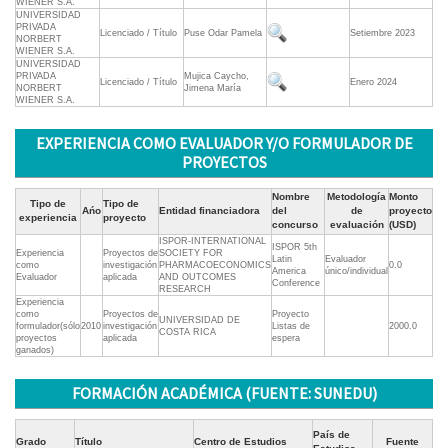
WIENER S.A.
UNIVERSIDAD
PRIVADA
Licenciado / Título
Puse Odar Pamela
Setiembre 2023
NORBERT
WIENER S.A.
UNIVERSIDAD
PRIVADA
Mujica Caycho,
Licenciado / Título
Enero 2024
NORBERT
Jimena María
WIENER S.A.
EXPERIENCIA COMO EVALUADOR Y/O FORMULADOR DE
PROYECTOS
Nombre
Metodología
Monto
Tipo de
Tipo de
Ańo
Entidad financiadora
del
de
proyecto
experiencia
proyecto
concurso
evaluación
(USD)
ISPOR-INTERNATIONAL
ISPOR 5th
Experiencia
Proyectos de
SOCIETY FOR
Latin
Evaluador
como
investigación
PHARMACOECONOMICS
0.0
America
único/individual
Evaluador
aplicada
AND OUTCOMES
Conference
RESEARCH
Experiencia
como
Proyectos de
Proyecto
UNIVERSIDAD DE
formulador(sólo
2010
investigación
Listas de
2000.0
COSTA RICA
proyectos
aplicada
espera
ganados)
FORMACIÓN ACADÉMICA (FUENTE: SUNEDU)
País de
Grado
Título
Centro de Estudios
Fuente