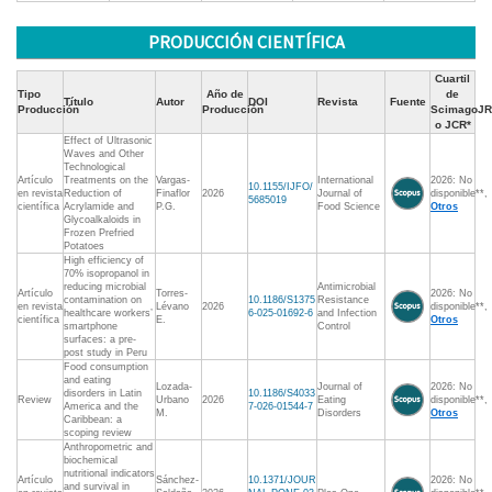
PRODUCCIÓN CIENTÍFICA
Cuartil
Tipo
Año de
de
Título
Autor
DOI
Revista
Fuente
Producción
Producción
ScimagoJR
o JCR*
Effect of Ultrasonic
Waves and Other
Technological
Artículo
Treatments on the
Vargas-
International
2026: No
10.1155/IJFO/
en revista
Reduction of
Finaflor
2026
Journal of
disponible**,
5685019
científica
Acrylamide and
P.G.
Food Science
Otros
Glycoalkaloids in
Frozen Prefried
Potatoes
High efficiency of
70% isopropanol in
reducing microbial
Antimicrobial
Artículo
Torres-
2026: No
contamination on
10.1186/S1375
Resistance
en revista
Lévano
2026
disponible**,
healthcare workers’
6-025-01692-6
and Infection
científica
E.
Otros
smartphone
Control
surfaces: a pre-
post study in Peru
Food consumption
and eating
Lozada-
Journal of
2026: No
disorders in Latin
10.1186/S4033
Review
Urbano
2026
Eating
disponible**,
America and the
7-026-01544-7
M.
Disorders
Otros
Caribbean: a
scoping review
Anthropometric and
biochemical
nutritional indicators
Artículo
Sánchez-
10.1371/JOUR
2026: No
and survival in