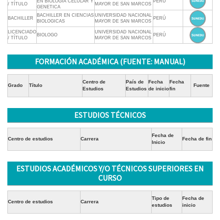
EN BIOLOGIA CELULAR Y
PERÚ
/ TÍTULO
MAYOR DE SAN MARCOS
GENETICA
BACHILLER EN CIENCIAS
UNIVERSIDAD NACIONAL
BACHILLER
PERÚ
BIOLOGICAS
MAYOR DE SAN MARCOS
LICENCIADO
UNIVERSIDAD NACIONAL
BIOLOGO
PERÚ
/ TÍTULO
MAYOR DE SAN MARCOS
FORMACIÓN ACADÉMICA (FUENTE: MANUAL)
Centro de
País de
Fecha
Fecha
Grado
Título
Fuente
Estudios
Estudios
de inicio
fin
ESTUDIOS TÉCNICOS
Fecha de
Centro de estudios
Carrera
Fecha de fin
Inicio
ESTUDIOS ACADÉMICOS Y/O TÉCNICOS SUPERIORES EN
CURSO
Tipo de
Fecha de
Centro de estudios
Carrera
estudios
inicio