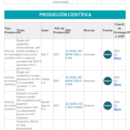
enfermedad)
PRODUCCIÓN CIENTÍFICA
Cuartil
Tipo
Año de
de
Título
Autor
DOI
Revista
Fuente
Producción
Producción
ScimagoJR
o JCR*
Single-cell
epigenetic,
transcriptional, and
Artículo
protein profiling of
10.1016/J.IM
2023:
en revista
latent and active
Wei Y.
2023
MUNI.2023.1
Immunity
Q1,
científica
HIV-1 reservoir
0.002
Otros
revealed that IKZF3
promotes HIV-1
persistence
Single-cell
multiomics reveals
Artículo
10.1016/J.IM
2022:
persistence of HIV-
Collora
en revista
2022
MUNI.2022.0
Immunity
Q1,
1 in expanded
J.A.
científica
3.004
Otros
cytotoxic T cell
clones
Dynamic immune
markers predict
HIV acquisition and
Artículo
Bender
2022:
augment
10.1016/J.ISC
en revista
Ignacio
2022
iScience
Q1,
associations with
I.2022.105632
científica
R.A.
Otros
sociobehavioral
factors for HIV
exposure
Long-term effects
of early
antiretroviral