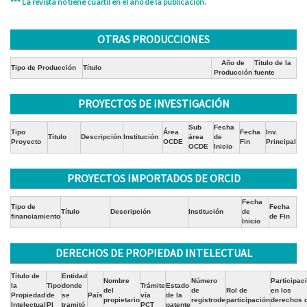
*** La revista no tiene cuartil en el año de la publicación.
OTRAS PRODUCCIONES
Año de
Título de la
Tipo de Producción
Título
Producción
fuente
PROYECTOS DE INVESTIGACIÓN
Sub
Fecha
Tipo
Área
Fecha
Inv.
Título
Descripción
Institución
área
de
Proyecto
OCDE
Fin
Principal
OCDE
Inicio
PROYECTOS IMPORTADOS DE ORCID
Fecha
Tipo de
Fecha
Título
Descripción
Institución
de
financiamiento
de Fin
Inicio
DERECHOS DE PROPIEDAD INTELECTUAL
Título de
Entidad
Nombre
Número
Participac
la
Tipo
donde
Trámite
Estado
del
de
Rol de
en los
Propiedad
de
se
País
vía
de la
propietario
registrode
participación
derechos 
Intelectual
PI
tramitó
PCT
patente