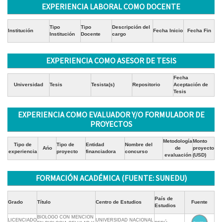
EXPERIENCIA LABORAL COMO DOCENTE
Tipo
Tipo
Descripción del
Institución
Fecha Inicio
Fecha Fin
Institución
Docente
cargo
EXPERIENCIA COMO ASESOR DE TESIS
Fecha
Universidad
Tesis
Tesista(s)
Repositorio
Aceptación de
Tesis
EXPERIENCIA COMO EVALUADOR Y/O FORMULADOR DE
PROYECTOS
Metodología
Monto
Tipo de
Tipo de
Entidad
Nombre del
Ańo
de
proyecto
experiencia
proyecto
financiadora
concurso
evaluación
(USD)
FORMACIÓN ACADÉMICA (FUENTE: SUNEDU)
País de
Grado
Título
Centro de Estudios
Fuente
Estudios
BIOLOGO CON MENCION
LICENCIADO
UNIVERSIDAD NACIONAL