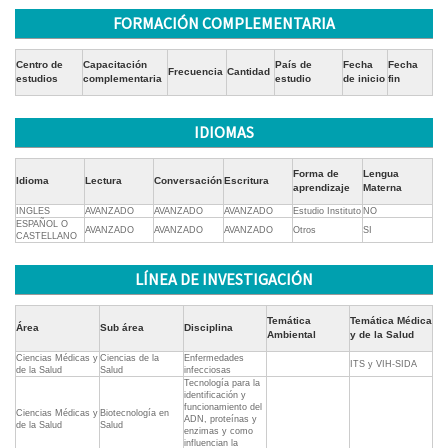
FORMACIÓN COMPLEMENTARIA
Centro de
Capacitación
País de
Fecha
Fecha
Frecuencia
Cantidad
estudios
complementaria
estudio
de inicio
fin
IDIOMAS
Forma de
Lengua
Idioma
Lectura
Conversación
Escritura
aprendizaje
Materna
INGLES
AVANZADO
AVANZADO
AVANZADO
Estudio Instituto
NO
ESPAÑOL O
AVANZADO
AVANZADO
AVANZADO
Otros
SI
CASTELLANO
LÍNEA DE INVESTIGACIÓN
Temática
Temática Médica
Área
Sub área
Disciplina
Ambiental
y de la Salud
Ciencias Médicas y
Ciencias de la
Enfermedades
ITS y VIH-SIDA
de la Salud
Salud
infecciosas
Tecnología para la
identificación y
funcionamiento del
Ciencias Médicas y
Biotecnología en
ADN, proteínas y
de la Salud
Salud
enzimas y como
influencian la