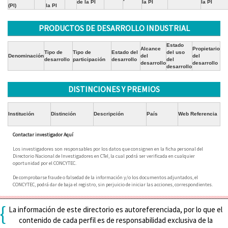
de la PI
la PI
la PI
(PI)
la PI
PRODUCTOS DE DESARROLLO INDUSTRIAL
Estado
Alcance
Propietario
Tipo de
Tipo de
Estado del
del uso
Denominación
del
del
desarrollo
participación
desarrollo
del
desarrollo
desarrollo
desarrollo
DISTINCIONES Y PREMIOS
Institución
Distinción
Descripción
País
Web Referencia
Contactar investigador Aquí
Los investigadores son responsables por los datos que consignen en la ficha personal del
Directorio Nacional de Investigadores en CTeI, la cual podrá ser verificada en cualquier
oportunidad por el CONCYTEC.
De comprobarse fraude o falsedad de la información y/o los documentos adjuntados, el
CONCYTEC, podrá dar de baja el registro, sin perjuicio de iniciar las acciones, correspondientes.
{
La información de este directorio es autoreferenciada, por lo que el
contenido de cada perfil es de responsabilidad exclusiva de la