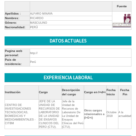
Fuente
Apellidos :
ALFARO MINAYA
Nombres:
RICARDO
Género:
MASCULINO
Nacionalidad:
PERÚ
DATOS ACTUALES
Pagina web
http://
personal:
Pais de
Perú
residencia:
EXPERIENCIA LABORAL
Descripción
Fecha
Fecha
Institución
Cargo
Cargo en I+d+i
del cargo
Inicio
Fin
JEFE DE LA
Jefe de la
CENTRO DE
UNIDAD DE
Unidad de
INVESTIGACIONES
RECURSOS DE
Recursos de
Otros cargos
TECNOLOGICAS,
LABORATORIO
Laboratorio De
Octubre
A la
relacionados a
BIOMEDICAS Y
DE LA UNIDAD
La Unidad de
2018
actualidad
(I+D+i)
MEDIOAMBIENTALES -
DE ENSAYOS
Ensayos
CITBM
CLINICOS DEL
Clínicos del Perú
PERÚ (CTU).
(CTU).