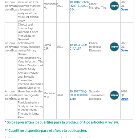
Artículo
initiation on HIV
10.1016/S2666
2021:
Massanella
Lancet
en revista
reservoir markers:
2021
-5247(21)0001
Q1,
M.
Microbe, The
científica
a longitudinal
0-0
Otros
analysis of the
MERLIN clinical
study
Clinical and
Immunologic
Outcomes after
Immediate or
Deferred
Artículo
Antiretroviral
Clinical
2021:
Lama
10.1093/CID/
en revista
Therapy Initiation
2021
Infectious
Q1,
J.R.
CIAA167
científica
during Primary
Diseases
Otros
Human
Immunodeficiency
Virus Infection: The
Sabes Randomized
Clinical Study
Sexual Behavior
and Sexually
Transmitted
Infection Outcomes
among Men Who
Artículo
Have Sex with Men
10.1097/OLQ.
Sexually
2020:
Montanõ
en revista
and Transgender
2020
000000000000
Transmitted
Q1,
M.A.
científica
Women
1310
Diseases
Otros
Participating in a
Study of the Timing
of Antiretroviral
Therapy in Lima,
Peru
* Sólo se presentan los cuartiles para la producción tipo artículos y review.
** Cuartil no disponible para el año de la publicación.