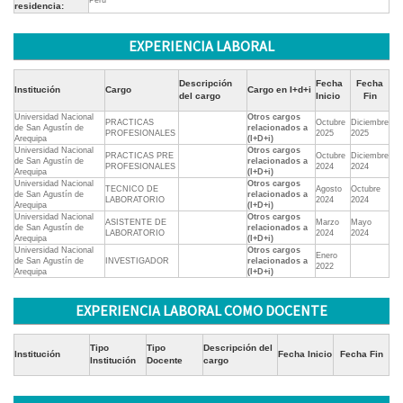
Perú
residencia:
EXPERIENCIA LABORAL
Descripción
Fecha
Fecha
Institución
Cargo
Cargo en I+d+i
del cargo
Inicio
Fin
Universidad Nacional
Otros cargos
PRACTICAS
Octubre
Diciembre
de San Agustín de
relacionados a
PROFESIONALES
2025
2025
Arequipa
(I+D+i)
Universidad Nacional
Otros cargos
PRACTICAS PRE
Octubre
Diciembre
de San Agustín de
relacionados a
PROFESIONALES
2024
2024
Arequipa
(I+D+i)
Universidad Nacional
Otros cargos
TECNICO DE
Agosto
Octubre
de San Agustín de
relacionados a
LABORATORIO
2024
2024
Arequipa
(I+D+i)
Universidad Nacional
Otros cargos
ASISTENTE DE
Marzo
Mayo
de San Agustín de
relacionados a
LABORATORIO
2024
2024
Arequipa
(I+D+i)
Universidad Nacional
Otros cargos
Enero
de San Agustín de
INVESTIGADOR
relacionados a
2022
Arequipa
(I+D+i)
EXPERIENCIA LABORAL COMO DOCENTE
Tipo
Tipo
Descripción del
Institución
Fecha Inicio
Fecha Fin
Institución
Docente
cargo