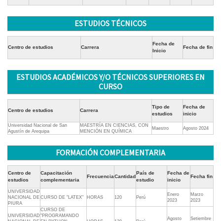
ESTUDIOS TÉCNICOS
Fecha de
Centro de estudios
Carrera
Fecha de fin
Inicio
ESTUDIOS ACADÉMICOS Y/O TÉCNICOS SUPERIORES EN
CURSO
Tipo de
Fecha de
Centro de estudios
Carrera
estudios
inicio
Universidad Nacional de San
MAESTRÍA EN CIENCIAS, CON
Maestro
Agosto 2024
Agustín de Arequipa
MENCIÓN EN QUÍMICA
FORMACIÓN COMPLEMENTARIA
Centro de
Capacitación
País de
Fecha de
Frecuencia
Cantidad
Fecha fin
estudios
complementaria
estudio
inicio
UNIVERSIDAD
Enero
Marzo
NACIONAL DE
CURSO DE "LATEX"
HORAS
120
Perú
2023
2023
PIURA
CURSO DE
UNIVERSIDAD
"PROGRAMANDO
Agosto
Setiembre