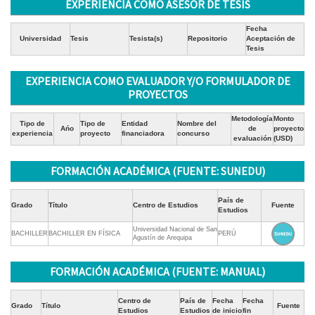
EXPERIENCIA COMO ASESOR DE TESIS
Fecha
Universidad
Tesis
Tesista(s)
Repositorio
Aceptación de
Tesis
EXPERIENCIA COMO EVALUADOR Y/O FORMULADOR DE
PROYECTOS
Metodología
Monto
Tipo de
Tipo de
Entidad
Nombre del
Ańo
de
proyecto
experiencia
proyecto
financiadora
concurso
evaluación
(USD)
FORMACIÓN ACADÉMICA (FUENTE: SUNEDU)
País de
Grado
Título
Centro de Estudios
Fuente
Estudios
Universidad Nacional de San
BACHILLER
BACHILLER EN FÍSICA
PERÚ
Agustín de Arequipa
FORMACIÓN ACADÉMICA (FUENTE: MANUAL)
Centro de
País de
Fecha
Fecha
Grado
Título
Fuente
Estudios
Estudios
de inicio
fin