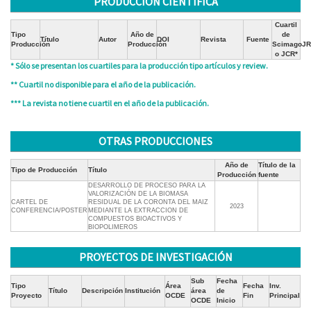
PRODUCCIÓN CIENTÍFICA
Cuartil
Tipo
Año de
de
Título
Autor
DOI
Revista
Fuente
Producción
Producción
ScimagoJR
o JCR*
* Sólo se presentan los cuartiles para la producción tipo artículos y review.
** Cuartil no disponible para el año de la publicación.
*** La revista no tiene cuartil en el año de la publicación.
OTRAS PRODUCCIONES
Año de
Título de la
Tipo de Producción
Título
Producción
fuente
DESARROLLO DE PROCESO PARA LA
VALORIZACIÓN DE LA BIOMASA
CARTEL DE
RESIDUAL DE LA CORONTA DEL MAIZ
2023
CONFERENCIA/POSTER
MEDIANTE LA EXTRACCION DE
COMPUESTOS BIOACTIVOS Y
BIOPOLIMEROS
PROYECTOS DE INVESTIGACIÓN
Sub
Fecha
Tipo
Área
Fecha
Inv.
Título
Descripción
Institución
área
de
Proyecto
OCDE
Fin
Principal
OCDE
Inicio