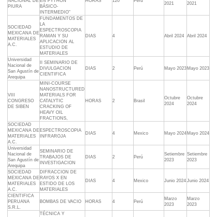
NACIONAL DE
EN PYTHON
HORAS
120
Perú
2021
2021
PIURA
BÁSICO-
INTERMEDIO"
FUNDAMENTOS DE
LA
SOCIEDAD
ESPECTROSCOPIA
MEXICANA DE
RAMAN Y SU
DIAS
4
Abril 2024
Abril 2024
MATERIALES
APLICACION AL
A.C.
ESTUDIO DE
MATERIALES
Universidad
II SEMINARIO DE
Nacional de
DIVULGACION
DIAS
2
Perú
Mayo 2023
Mayo 2023
San Agustín de
CIENTIFICA
Arequipa
MINI-COURSE
NANOSTRUCTURED
VIII
MATERIALS FOR
Octubre
Octubre
CONGRESO
CATALYTIC
HORAS
2
Brasil
2024
2024
DE SIBEN
CRACKING OF
HEAVY OIL
FRACTIONS,
SOCIEDAD
MEXICANA DE
ESPECTROSCOPIA
DIAS
4
Mexico
Mayo 2024
Mayo 2024
MATERIALES
INFRAROJA
A.C.
Universidad
SEMINARIO DE
Nacional de
Setiembre
Setiembre
TRABAJOS DE
DIAS
2
Perú
San Agustín de
2023
2023
INVESTIGACION
Arequipa
SOCIEDAD
DIFRACCION DE
MEXICANA DE
RAYOS X EN
DIAS
4
Mexico
Junio 2024
Junio 2024
MATERIALES
ESTIDO DE LOS
A.C.
MATERIALES
CIENTIFICA
Marzo
Marzo
PERUANA
BOMBAS DE VACIO
HORAS
4
Perú
2023
2023
S.R.L.
TÉCNICA Y