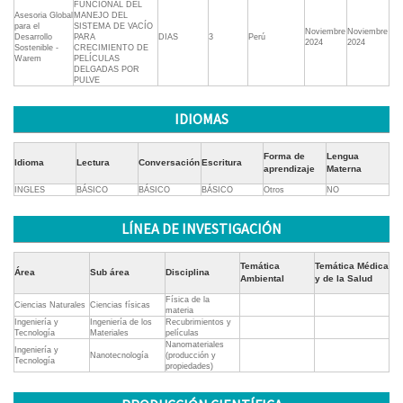
FUNCIONAL DEL
Asesoria Global
MANEJO DEL
para el
SISTEMA DE VACÍO
Noviembre
Noviembre
Desarrollo
PARA
DIAS
3
Perú
2024
2024
Sostenible -
CRECIMIENTO DE
Warem
PELÍCULAS
DELGADAS POR
PULVE
IDIOMAS
Forma de
Lengua
Idioma
Lectura
Conversación
Escritura
aprendizaje
Materna
INGLES
BÁSICO
BÁSICO
BÁSICO
Otros
NO
LÍNEA DE INVESTIGACIÓN
Temática
Temática Médica
Área
Sub área
Disciplina
Ambiental
y de la Salud
Física de la
Ciencias Naturales
Ciencias físicas
materia
Ingeniería y
Ingeniería de los
Recubrimientos y
Tecnología
Materiales
películas
Nanomateriales
Ingeniería y
Nanotecnología
(producción y
Tecnología
propiedades)