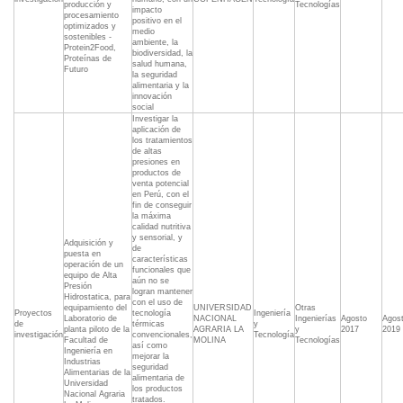
producción y
Tecnologías
impacto
procesamiento
positivo en el
optimizados y
medio
sostenibles -
ambiente, la
Protein2Food,
biodiversidad, la
Proteínas de
salud humana,
Futuro
la seguridad
alimentaria y la
innovación
social
Investigar la
aplicación de
los tratamientos
de altas
presiones en
productos de
venta potencial
en Perú, con el
fin de conseguir
la máxima
calidad nutritiva
y sensorial, y
Adquisición y
de
puesta en
características
operación de un
funcionales que
equipo de Alta
aún no se
Presión
logran mantener
Hidrostatica, para
con el uso de
equipamiento del
UNIVERSIDAD
Otras
Proyectos
tecnología
Ingeniería
Laboratorio de
NACIONAL
Ingenierías
Agosto
Agos
de
térmicas
y
planta piloto de la
AGRARIA LA
y
2017
2019
investigación
convencionales,
Tecnología
Facultad de
MOLINA
Tecnologías
así como
Ingeniería en
mejorar la
Industrias
seguridad
Alimentarias de la
alimentaria de
Universidad
los productos
Nacional Agraria
tratados.