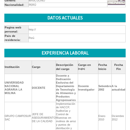
Género:
MASCULINO
Nacionalidad:
PERÚ
DATOS ACTUALES
Pagina web
http://
personal:
Pais de
Perú
residencia:
EXPERIENCIA LABORAL
Descripción
Cargo en
Fecha
Fecha
Institución
Cargo
del cargo
I+d+i
Inicio
Fin
Docente a
Dedicación
UNIVERSIDAD
Exclusiva del
NACIONAL
Departamento
Docente
Setiembre
A la
DOCENTE
AGRARIA LA
de Tecnología
Investigador
2002
actualidad
MOLINA
de Alimentos y
Productos
Agropecuarios
Implementación
de HACCP,
Auditorías y
JEFE DE
Control de
GRUPO CAMPOSUR
Enero
Diciembre
ASEGURAMIENTO
Muestras en
SAC
2010
2012
DE LA CALIDAD
molinos de arroz
y puntos de
distribución y