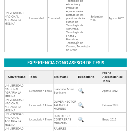
Tecnología de
Alimentos y
Productos
Agropecuarios.
UNIVERSIDAD
Dictado de las
NACIONAL
Setiembre
Universidad
Contratado
prácticas de los
Agosto 2007
AGRARIA LA
2002
cursos de
MOLINA
Tecnología de
Alimentos,
Tecnología de
Frutas y
Hortalizas,
Tecnología de
Carnes, Tecnología
de Leche
EXPERIENCIA COMO ASESOR DE TESIS
Fecha
Universidad
Tesis
Tesista(s)
Repositorio
Aceptación de
Tesis
UNIVERSIDAD
NACIONAL
Francisco Acuña
Licenciado / Título
Agosto 2012
AGRARIA LA
Seminario
MOLINA
UNIVERSIDAD
OLIVER HÉCTOR
NACIONAL
Licenciado / Título
TALANCHA
Febrero 2014
AGRARIA LA
MORENO
MOLINA
UNIVERSIDAD
LUIS DIEGO
NACIONAL
Licenciado / Título
CONTRERAS
Enero 2015
AGRARIA LA
MIRANDA
MOLINA
UNIVERSIDAD
RAMÍREZ