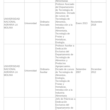
Alimentarias
Profesor Asociado
del Departamento
de Tecnología de
Alimentos. Dictado
de cursos de
UNIVERSIDAD
Tecnología de
NACIONAL
Ordinario-
Alimentos,
Noviembre
Universidad
Enero 2013
AGRARIA LA
Asociado
Introducción a la
2018
MOLINA
Industria
Alimentaria,
Tecnología de
Frutas y
Hortalizas,
Enología.
Profesor Auxiliar a
Dedicación
Exclusiva del
Departamento de
Tecnología de
Alimentos y
Productos
UNIVERSIDAD
Agropecuarios.
NACIONAL
Ordinario-
Dictado de cursos
Setiembre
Diciembre
Universidad
AGRARIA LA
Auxiliar
de Tecnología de
2007
2012
MOLINA
Alimentos,
Enología,
Tecnología de
Frutas y
Hortalizas,
Introducción a la
Industria
Alimentaria
Jefe de Prácticas a
Dedicación
Exclusiva del
Departamento de