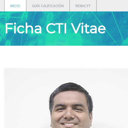
INICIO
GUÍA CALIFICACIÓN
RENACYT
Ficha CTI Vitae