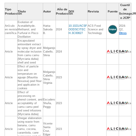
Cuartil
Tipo
Año de
de
Título
Autor
DOI
Revista
Fuente
Producción
Producción
ScimagoJR
o JCR*
Evolution of
Artículo
Acetaldehyde,
Hatta-
10.1021/ACSF
ACS Food
2024:
en revista
Methanol, and
Sakoda
2024
OODSCITEC
Science and
Q2,
científica
Furfural in Pisco
B.
H.3C00627
Technology
Otros
Distillation
Encapsulated
antioxidant extract
by spray dryer and
Melgarejo
Article
molecular inclusion
Cabello,
2024
No Aplica
from camu camu
Silvia
(Myrciaria dubia)
shell and seed
Effect of particle
size and
Melgarejo
temperature on
Cabello,
Article
aguaje (Mauritia
2023
No Aplica
Silvia
flexuosa) peel flour
Virginia
and application in
cookies
Effect of
processing on
phenol content, and
Escudero
Article
acceptability of
Shuña,
2023
No Aplica
camu camu peel
Peggy
and seed infusions
(Myrciaria dubia)
Vinegar elaboration
using waste from
Vicente
banana, camu
Santa
Article
camu, cocona,
2023
No Aplica
Cruz,
carambola, cane
Edgar