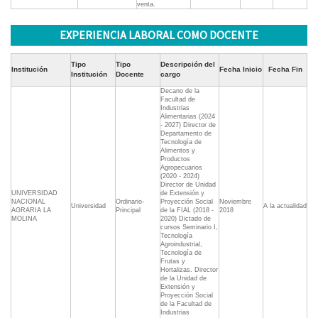
venta.
EXPERIENCIA LABORAL COMO DOCENTE
Tipo
Tipo
Descripción del
Institución
Fecha Inicio
Fecha Fin
Institución
Docente
cargo
Decano de la
Facultad de
Industrias
Alimentarias (2024
- 2027) Director de
Departamento de
Tecnología de
Alimentos y
Productos
Agropecuarios
(2020 - 2024)
Director de Unidad
UNIVERSIDAD
de Extensión y
NACIONAL
Ordinario-
Proyección Social
Noviembre
Universidad
A la actualidad
AGRARIA LA
Principal
de la FIAL (2018 -
2018
MOLINA
2020) Dictado de
cursos Seminario I,
Tecnología
Agroindustrial,
Tecnología de
Frutas y
Hortalizas. Director
de la Unidad de
Extensión y
Proyección Social
de la Facultad de
Industrias