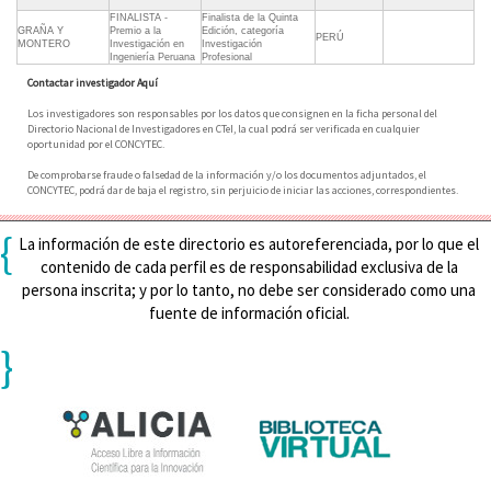
FINALISTA -
Finalista de la Quinta
GRAÑA Y
Premio a la
Edición, categoría
PERÚ
MONTERO
Investigación en
Investigación
Ingeniería Peruana
Profesional
Contactar investigador Aquí
Los investigadores son responsables por los datos que consignen en la ficha personal del
Directorio Nacional de Investigadores en CTeI, la cual podrá ser verificada en cualquier
oportunidad por el CONCYTEC.
De comprobarse fraude o falsedad de la información y/o los documentos adjuntados, el
CONCYTEC, podrá dar de baja el registro, sin perjuicio de iniciar las acciones, correspondientes.
{
La información de este directorio es autoreferenciada, por lo que el
contenido de cada perfil es de responsabilidad exclusiva de la
persona inscrita; y por lo tanto, no debe ser considerado como una
fuente de información oficial.
}