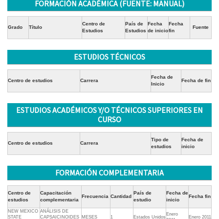
FORMACIÓN ACADÉMICA (FUENTE: MANUAL)
Centro de
País de
Fecha
Fecha
Grado
Título
Fuente
Estudios
Estudios
de inicio
fin
ESTUDIOS TÉCNICOS
Fecha de
Centro de estudios
Carrera
Fecha de fin
Inicio
ESTUDIOS ACADÉMICOS Y/O TÉCNICOS SUPERIORES EN
CURSO
Tipo de
Fecha de
Centro de estudios
Carrera
estudios
inicio
FORMACIÓN COMPLEMENTARIA
Centro de
Capacitación
País de
Fecha de
Frecuencia
Cantidad
Fecha fin
estudios
complementaria
estudio
inicio
NEW MEXICO
ANÁLISIS DE
Enero
STATE
CAPSAICINOIDES
MESES
1
Estados Unidos
Enero 2011