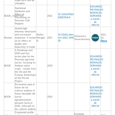
sugar juice and ají
charapita
EDUARDO
Nutritional
REYNALDO
Attributes and
MORALES-
Effect of
10.1201/97810
BOOK_CHAPTER
2022
SORIANO
Processing on
03087618-6
a través
Peruvian Chili
de
Peppers
ORCID
Hybrid high-
intensity ultrasound
and microwave
Muñoz-
10.1016/j.ultso
2021:
Ultrasonics
Review
treatment: A review
Almagro
2021
nch.2021.1058
Q1,
Sonochemistry
on its effect on
N.
35
Otros
quality and
bioactivity of foods
A Roadmap until
2030 and first
action plan for the
EDUARDO
Peruvian agri-food
REYNALDO
sector, focusing on
MORALES-
BOOK
Andean native
2020
SORIANO
crops : results from
a través
the 3rd and 4th
de
Futures Workshops
ORCID
of the Pecolo
Project
Escenarios para el
futuro de los
EDUARDO
cultivos andinos el
REYNALDO
futuro deseable del
MORALES-
BOOK
sector
2020
SORIANO
agroalimentario
a través
peruano hacia el
de
2030, enfocado en
ORCID
los cultivos andinos
Carotenoid profile
European