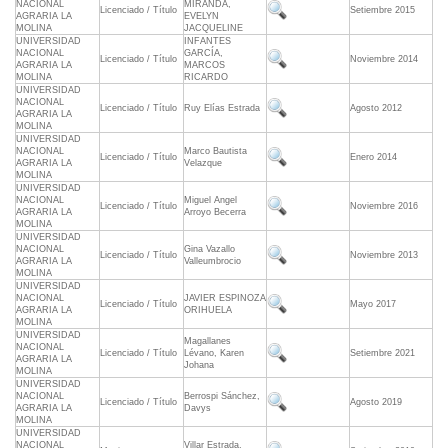
NACIONAL
MIRANDA,
Licenciado / Título
Setiembre 2015
AGRARIA LA
EVELYN
MOLINA
JACQUELINE
UNIVERSIDAD
INFANTES
NACIONAL
GARCÍA,
Licenciado / Título
Noviembre 2014
AGRARIA LA
MARCOS
MOLINA
RICARDO
UNIVERSIDAD
NACIONAL
Licenciado / Título
Ruy Elías Estrada
Agosto 2012
AGRARIA LA
MOLINA
UNIVERSIDAD
NACIONAL
Marco Bautista
Licenciado / Título
Enero 2014
AGRARIA LA
Velazque
MOLINA
UNIVERSIDAD
NACIONAL
Miguel Angel
Licenciado / Título
Noviembre 2016
AGRARIA LA
Arroyo Becerra
MOLINA
UNIVERSIDAD
NACIONAL
Gina Vazallo
Licenciado / Título
Noviembre 2013
AGRARIA LA
Valleumbrocio
MOLINA
UNIVERSIDAD
NACIONAL
JAVIER ESPINOZA
Licenciado / Título
Mayo 2017
AGRARIA LA
ORIHUELA
MOLINA
UNIVERSIDAD
Magallanes
NACIONAL
Licenciado / Título
Lévano, Karen
Setiembre 2021
AGRARIA LA
Johana
MOLINA
UNIVERSIDAD
NACIONAL
Berrospi Sánchez,
Licenciado / Título
Agosto 2019
AGRARIA LA
Davys
MOLINA
UNIVERSIDAD
NACIONAL
Villar Estrada,