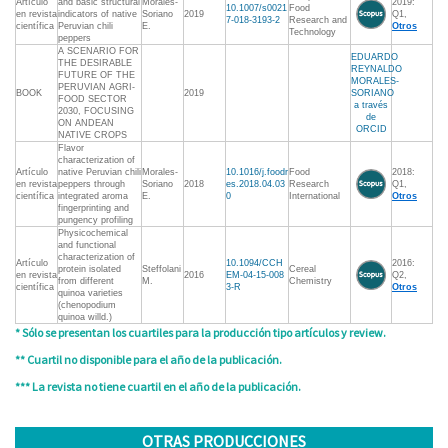
Artículo
and basic structural
Morales-
2019:
10.1007/s0021
Food
en revista
indicators of native
Soriano
2019
Q1,
7-018-3193-2
Research and
científica
Peruvian chili
E.
Otros
Technology
peppers
A SCENARIO FOR
EDUARDO
THE DESIRABLE
REYNALDO
FUTURE OF THE
MORALES-
PERUVIAN AGRI-
BOOK
2019
SORIANO
FOOD SECTOR
a través
2030, FOCUSING
de
ON ANDEAN
ORCID
NATIVE CROPS
Flavor
characterization of
Artículo
native Peruvian chili
Morales-
10.1016/j.foodr
Food
2018:
en revista
peppers through
Soriano
2018
es.2018.04.03
Research
Q1,
científica
integrated aroma
E.
0
International
Otros
fingerprinting and
pungency profiling
Physicochemical
and functional
characterization of
Artículo
10.1094/CCH
2016:
protein isolated
Steffolani
Cereal
en revista
2016
EM-04-15-008
Q2,
from different
M.
Chemistry
científica
3-R
Otros
quinoa varieties
(chenopodium
quinoa willd.)
* Sólo se presentan los cuartiles para la producción tipo artículos y review.
** Cuartil no disponible para el año de la publicación.
*** La revista no tiene cuartil en el año de la publicación.
OTRAS PRODUCCIONES