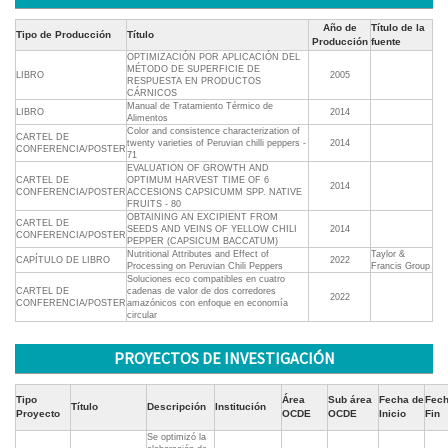
Año de
Título de la
Tipo de Producción
Título
Producción
fuente
OPTIMIZACIÓN POR APLICACIÓN DEL
MÉTODO DE SUPERFICIE DE
LIBRO
2005
RESPUESTA EN PRODUCTOS
CÁRNICOS
Manual de Tratamiento Térmico de
LIBRO
2014
Alimentos
Color and consistence characterization of
CARTEL DE
twenty varieties of Peruvian chilli peppers -
2014
CONFERENCIA/POSTER
71
EVALUATION OF GROWTH AND
CARTEL DE
OPTIMUM HARVEST TIME OF 6
2014
CONFERENCIA/POSTER
ACCESIONS CAPSICUMM SPP. NATIVE
FRUITS - 80
OBTAINING AN EXCIPIENT FROM
CARTEL DE
SEEDS AND VEINS OF YELLOW CHILI
2014
CONFERENCIA/POSTER
PEPPER (CAPSICUM BACCATUM)
Nutritional Attributes and Effect of
Taylor &
CAPÍTULO DE LIBRO
2022
Processing on Peruvian Chili Peppers
Francis Group
Soluciones eco compatibles en cuatro
CARTEL DE
cadenas de valor de dos corredores
2022
CONFERENCIA/POSTER
amazónicos con enfoque en economía
circular
PROYECTOS DE INVESTIGACIÓN
Tipo
Área
Sub área
Fecha de
Fec
Título
Descripción
Institución
Proyecto
OCDE
OCDE
Inicio
Fin
Se optimizó la