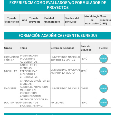
EXPERIENCIA COMO EVALUADOR Y/O FORMULADOR DE
PROYECTOS
Metodología
Monto
Tipo de
Tipo de
Entidad
Nombre del
Ańo
de
proyecto
experiencia
proyecto
financiadora
concurso
evaluación
(USD)
FORMACIÓN ACADÉMICA (FUENTE: SUNEDU)
País de
Grado
Título
Centro de Estudios
Fuente
Estudios
INGENIERO EN
LICENCIADO
UNIVERSIDAD NACIONAL
INDUSTRIAS
PERÚ
/ TÍTULO
AGRARIA LA MOLINA
ALIMENTARIAS
BACHILLER EN
CIENCIAS:
UNIVERSIDAD NACIONAL
BACHILLER
ESPECIALIDAD:
PERÚ
AGRARIA LA MOLINA
INDUSTRIAS
ALIMENTARIAS
GRADO DE MAGÍSTER EN
CIENCIAS
AGROPECUARIAS, CON
MAGISTER
UNIVERSIDAD DE CHILE
CHILE
MENCIÓN EN
PRODUCCIÓN
AGROINDUSTRIAL
GRADO DE DOCTOR EN
DOCTORADO
INGENIERÍA DE
KU LEUVEN
PERÚ
BIOCIENCIAS (PHD)