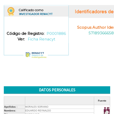
Scopus Author Ident
57189366658
Código de Registro:
P0001886
Ver:
Ficha Renacyt
DATOS PERSONALES
Fuente
Apellidos :
MORALES SORIANO
Nombres:
EDUARDO REYNALDO