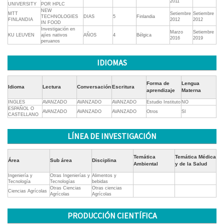
2011
UNIVERSITY
POR HPLC
NEW
MTT
Setiembre
Setiembre
TECHNOLOGIES
DIAS
5
Finlandia
FINLANDIA
2012
2012
IN FOOD
Investigación en
Marzo
Setiembre
KU LEUVEN
ajíes nativos
AÑOS
4
Bélgica
2016
2019
peruanos
IDIOMAS
Forma de
Lengua
Idioma
Lectura
Conversación
Escritura
aprendizaje
Materna
INGLES
AVANZADO
AVANZADO
AVANZADO
Estudio Instituto
NO
ESPAÑOL O
AVANZADO
AVANZADO
AVANZADO
Otros
SI
CASTELLANO
LÍNEA DE INVESTIGACIÓN
Temática
Temática Médica
Área
Sub área
Disciplina
Ambiental
y de la Salud
Ingeniería y
Otras Ingenierías y
Alimentos y
Tecnología
Tecnologías
bebidas
Otras Ciencias
Otras ciencias
Ciencias Agrícolas
Agrícolas
Agrícolas
PRODUCCIÓN CIENTÍFICA