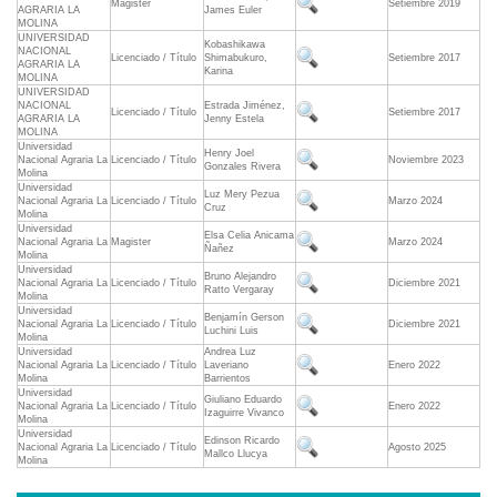
Magister
Setiembre 2019
AGRARIA LA
James Euler
MOLINA
UNIVERSIDAD
Kobashikawa
NACIONAL
Licenciado / Título
Shimabukuro,
Setiembre 2017
AGRARIA LA
Karina
MOLINA
UNIVERSIDAD
NACIONAL
Estrada Jiménez,
Licenciado / Título
Setiembre 2017
AGRARIA LA
Jenny Estela
MOLINA
Universidad
Henry Joel
Nacional Agraria La
Licenciado / Título
Noviembre 2023
Gonzales Rivera
Molina
Universidad
Luz Mery Pezua
Nacional Agraria La
Licenciado / Título
Marzo 2024
Cruz
Molina
Universidad
Elsa Celia Anicama
Nacional Agraria La
Magister
Marzo 2024
Ñañez
Molina
Universidad
Bruno Alejandro
Nacional Agraria La
Licenciado / Título
Diciembre 2021
Ratto Vergaray
Molina
Universidad
Benjamín Gerson
Nacional Agraria La
Licenciado / Título
Diciembre 2021
Luchini Luis
Molina
Universidad
Andrea Luz
Nacional Agraria La
Licenciado / Título
Laveriano
Enero 2022
Molina
Barrientos
Universidad
Giuliano Eduardo
Nacional Agraria La
Licenciado / Título
Enero 2022
Izaguirre Vivanco
Molina
Universidad
Edinson Ricardo
Nacional Agraria La
Licenciado / Título
Agosto 2025
Mallco Llucya
Molina