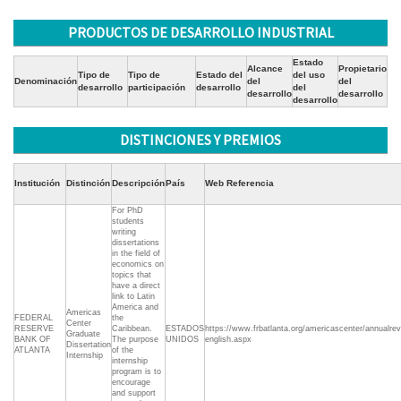
PRODUCTOS DE DESARROLLO INDUSTRIAL
Estado
Alcance
Propietario
Tipo de
Tipo de
Estado del
del uso
Denominación
del
del
desarrollo
participación
desarrollo
del
desarrollo
desarrollo
desarrollo
DISTINCIONES Y PREMIOS
Institución
Distinción
Descripción
País
Web Referencia
For PhD
students
writing
dissertations
in the field of
economics on
topics that
have a direct
link to Latin
America and
Americas
FEDERAL
the
Center
RESERVE
Caribbean.
ESTADOS
https://www.frbatlanta.org/americascenter/annualrev
Graduate
BANK OF
The purpose
UNIDOS
english.aspx
Dissertation
ATLANTA
of the
Internship
internship
program is to
encourage
and support