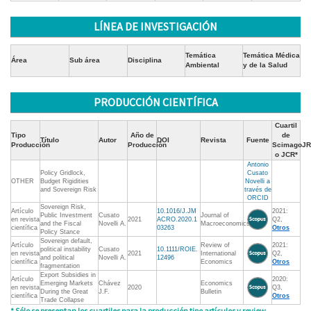
LÍNEA DE INVESTIGACIÓN
Temática
Temática Médica
Área
Sub área
Disciplina
Ambiental
y de la Salud
PRODUCCIÓN CIENTÍFICA
Cuartil
Tipo
Año de
de
Título
Autor
DOI
Revista
Fuente
Producción
Producción
ScimagoJR
o JCR*
Antonio
Policy Gridlock,
Cusato
OTHER
Budget Rigidities
Novelli a
and Sovereign Risk
través de
ORCID
Sovereign Risk,
Artículo
10.1016/J.JM
2021:
Public Investment
Cusato
Journal of
en revista
2021
ACRO.2020.1
Q2,
and the Fiscal
Novelli A.
Macroeconomics
científica
03263
Otros
Policy Stance
Sovereign default,
Artículo
Review of
2021:
political instability
Cusato
10.1111/ROIE.
en revista
2021
International
Q2,
and political
Novelli A.
12496
científica
Economics
Otros
fragmentation
Export Subsidies in
Artículo
2020:
Emerging Markets
Chávez
Economics
en revista
2020
Q3,
During the Great
J.F.
Bulletin
científica
Otros
Trade Collapse
* Sólo se presentan los cuartiles para la producción tipo artículos y review.