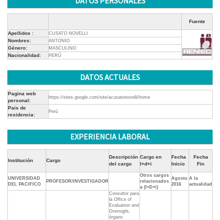
DATOS PERSONALES
Fuente
Apellidos :
CUSATO NOVELLI
Nombres:
ANTONIO
Género:
MASCULINO
Nacionalidad:
PERÚ
DATOS ACTUALES
Pagina web
https://sites.google.com/site/acusatonovelli/home
personal:
Pais de
Perú
residencia:
EXPERIENCIA LABORAL
Descripción
Cargo en
Fecha
Fecha
Institución
Cargo
del cargo
I+d+i
Inicio
Fin
Otros cargos
UNIVERSIDAD
Agosto
A la
PROFESOR/INVESTIGADOR
relacionados
DEL PACIFICO
2016
actualidad
a (I+D+i)
Consultor para
la Office of
Evaluation and
Oversight,
órgano