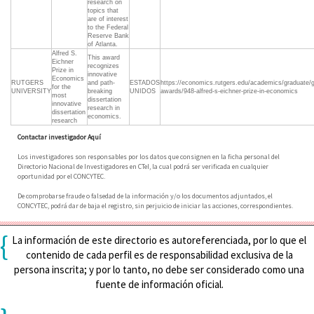
research on
topics that
are of interest
to the Federal
Reserve Bank
of Atlanta.
Alfred S.
This award
Eichner
recognizes
Prize in
innovative
Economics
RUTGERS
and path-
ESTADOS
https://economics.rutgers.edu/academics/graduate/g
for the
UNIVERSITY
breaking
UNIDOS
awards/948-alfred-s-eichner-prize-in-economics
most
dissertation
innovative
research in
dissertation
economics.
research
Contactar investigador Aquí
Los investigadores son responsables por los datos que consignen en la ficha personal del
Directorio Nacional de Investigadores en CTeI, la cual podrá ser verificada en cualquier
oportunidad por el CONCYTEC.
De comprobarse fraude o falsedad de la información y/o los documentos adjuntados, el
CONCYTEC, podrá dar de baja el registro, sin perjuicio de iniciar las acciones, correspondientes.
{
La información de este directorio es autoreferenciada, por lo que el
contenido de cada perfil es de responsabilidad exclusiva de la
persona inscrita; y por lo tanto, no debe ser considerado como una
fuente de información oficial.