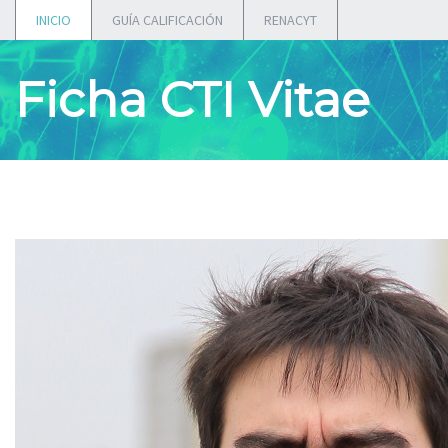
INICIO
GUÍA CALIFICACIÓN
RENACYT
Ficha CTI Vitae