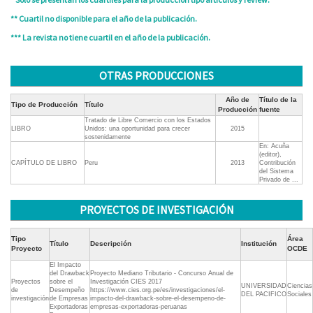
** Cuartil no disponible para el año de la publicación.
*** La revista no tiene cuartil en el año de la publicación.
OTRAS PRODUCCIONES
Año de
Título de la
Tipo de Producción
Título
Producción
fuente
Tratado de Libre Comercio con los Estados
LIBRO
Unidos: una oportunidad para crecer
2015
sostenidamente
En: Acuña
(editor),
CAPÍTULO DE LIBRO
Peru
2013
Contribución
del Sistema
Privado de ...
PROYECTOS DE INVESTIGACIÓN
Tipo
Área
Título
Descripción
Institución
Proyecto
OCDE
El Impacto
del Drawback
Proyecto Mediano Tributario - Concurso Anual de
Proyectos
sobre el
Investigación CIES 2017
UNIVERSIDAD
Ciencias
de
Desempeño
https://www.cies.org.pe/es/investigaciones/el-
DEL PACIFICO
Sociales
investigación
de Empresas
impacto-del-drawback-sobre-el-desempeno-de-
Exportadoras
empresas-exportadoras-peruanas