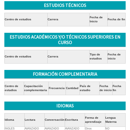
ESTUDIOS TÉCNICOS
Fecha de
Centro de estudios
Carrera
Fecha de fin
Inicio
ESTUDIOS ACADÉMICOS Y/O TÉCNICOS SUPERIORES EN
CURSO
Tipo de
Fecha de
Centro de estudios
Carrera
estudios
inicio
FORMACIÓN COMPLEMENTARIA
Centro de
Capacitación
País de
Fecha
Fecha
Frecuencia
Cantidad
estudios
complementaria
estudio
de inicio
fin
IDIOMAS
Forma de
Lengua
Idioma
Lectura
Conversación
Escritura
aprendizaje
Materna
INGLES
AVANZADO
AVANZADO
AVANZADO
Otros
NO