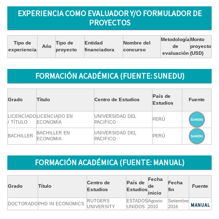
EXPERIENCIA COMO EVALUADOR Y/O FORMULADOR DE
PROYECTOS
Metodología
Monto
Tipo de
Tipo de
Entidad
Nombre del
Ańo
de
proyecto
experiencia
proyecto
financiadora
concurso
evaluación
(USD)
FORMACIÓN ACADÉMICA (FUENTE: SUNEDU)
País de
Grado
Título
Centro de Estudios
Fuente
Estudios
LICENCIADO
LICENCIADO EN
UNIVERSIDAD DEL
PERÚ
/ TÍTULO
ECONOMÍA
PACIFICO
BACHILLER EN
UNIVERSIDAD DEL
BACHILLER
PERÚ
ECONOMIA
PACIFICO
FORMACIÓN ACADÉMICA (FUENTE: MANUAL)
Fecha
Centro de
País de
Fecha
Grado
Título
de
Fuente
Estudios
Estudios
fin
inicio
RUTGERS
ESTADOS
Agosto
Setiembre
DOCTORADO
PHD IN ECONOMICS
UNIVERSITY
UNIDOS
2010
2016