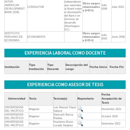
INTER-
independiente
Otros cargos
AMERICAN
que reportaba
Julio
CONSULTOR
relacionados
Julio 2010
DEVELOPMENT
al Board sobre
2008
a (I+D+i)
BANK (IDB)
el desempeño
del Banco en
términos de
desarrollo
(Washington
DC)
INSTITUTO
Otros cargos
Julio
PERUANO DE
ECONOMISTA
relacionados
Junio 2008
2003
ECONOMIA
a (I+D+i)
EXPERIENCIA LABORAL COMO DOCENTE
Tipo
Tipo
Descripción del
Institución
Fecha Inicio
Fecha Fin
Institución
Docente
cargo
EXPERIENCIA COMO ASESOR DE TESIS
Fecha
Universidad
Tesis
Tesista(s)
Repositorio
Aceptación de
Tesis
UNIVERSIDAD
Luis Manuel Yépez
Magister
Noviembre 2021
DEL PACÍFICO
Salazar
UNIVERSIDAD
Giancarlo Barcia
Magister
Octubre 2020
DEL PACÍFICO
Ruidias
UNIVERSIDAD
Humberto Bruno
Magister
Setiembre 2022
DEL PACÍFICO
Lozada Sanjinez