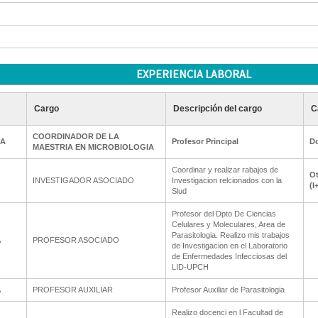
EXPERIENCIA LABORAL
Cargo
Descripción del cargo
C
COORDINADOR DE LA
IA
Profesor Principal
Do
MAESTRIA EN MICROBIOLOGIA
Coordinar y realizar rabajos de
Ot
INVESTIGADOR ASOCIADO
Investigacion relcionados con la
(I
Slud
Profesor del Dpto De Ciencias
Celulares y Moleculares, Area de
Parasitologia. Realizo mis trabajos
A
PROFESOR ASOCIADO
de Investigacion en el Laboratorio
de Enfermedades Infecciosas del
LID-UPCH
A
PROFESOR AUXILIAR
Profesor Auxiliar de Parasitologia
Realizo docenci en l Facultad de