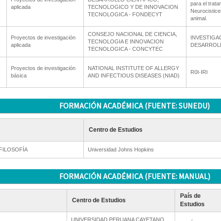
para el trata
aplicada
TECNOLOGICO Y DE INNOVACION
Neurocistice
TECNOLOGICA - FONDECYT
animal.
CONSEJO NACIONAL DE CIENCIA,
Proyectos de investigación
INVESTIGA
TECNOLOGIA E INNOVACION
aplicada
DESARROL
TECNOLOGICA - CONCYTEC
Proyectos de investigación
NATIONAL INSTITUTE OF ALLERGY
R0I-IRI
básica
AND INFECTIOUS DISEASES (NIAD)
FORMACIÓN ACADÉMICA (FUENTE: SUNEDU)
Centro de Estudios
FILOSOFÍA
Universidad Johns Hopkins
FORMACIÓN ACADÉMICA (FUENTE: MANUAL)
País de
Centro de Estudios
Estudios
UNIVERSIDAD PERUANA CAYETANO