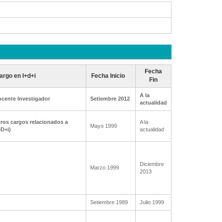
Fecha
argo en I+d+i
Fecha Inicio
Fin
A la
cente Investigador
Setiembre 2012
actualidad
ros cargos relacionados a
A la
Mayo 1999
+D+i)
actualidad
Diciembre
Marzo 1999
2013
Setiembre 1989
Julio 1999