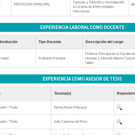
Ciencias y Filosofía y investigación
A
PROFESOR PRINCIPAL
Do
en el area de Enfermedades
Infecciosas
EXPERIENCIA LABORAL COMO DOCENTE
Institución
Tipo Docente
Descripción del cargo
Profesor Principal de la Facultd de
rsidad
Ordinario-Principal
ciencias y Filosofia Alberto Cazorl
Talleri
EXPERIENCIA COMO ASESOR DE TESIS
s
Tesista(s)
Repositori
iado / Título
Yanina Arana Policarpo
iado / Título
Julia Carpena del Pozo