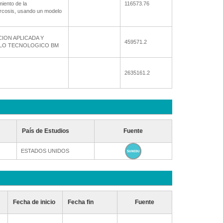
miento de la
116573.76
rcosis, usando un modelo
CION APLICADA Y
459571.2
LO TECNOLOGICO BM
2635161.2
País de Estudios
Fuente
ESTADOS UNIDOS
Fecha de inicio
Fecha fin
Fuente