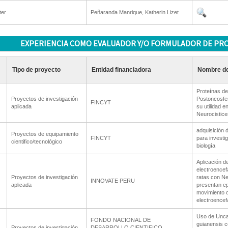
ter
Peñaranda Manrique, Katherin Lizet
EXPERIENCIA COMO EVALUADOR Y/O FORMULADOR DE PR
Tipo de proyecto
Entidad financiadora
Nombre de
Proteínas de
Proyectos de investigación
Postoncosfer
FINCYT
aplicada
su utilidad e
Neurocistice
adquisición 
Proyectos de equipamiento
FINCYT
para investi
cientifico/tecnológico
biología
Aplicación d
electroencef
Proyectos de investigación
ratas con Ne
INNOVATE PERU
aplicada
presentan epi
movimiento c
electroence
Uso de Unca
FONDO NACIONAL DE
guianensis c
Proyectos de investigación
DESARROLLO CIENTIFICO,