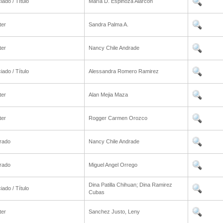
iado / Título
María D. Espinoza Alarcón
ter
Sandra Palma A.
ter
Nancy Chile Andrade
iado / Título
Alessandra Romero Ramirez
ter
Alan Mejia Maza
ter
Rogger Carmen Orozco
rado
Nancy Chile Andrade
rado
Miguel Angel Orrego
Dina Patilla Chihuan; Dina Ramirez
iado / Título
Cubas
ter
Sanchez Justo, Leny