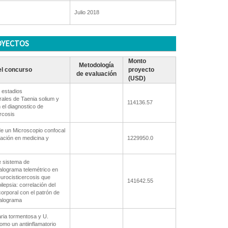
Julio 2018
OYECTOS
Monto
Metodología
l concurso
proyecto
de evaluación
(USD)
 estadios
ales de Taenia solium y
114136.57
n el diagnostico de
rcosis
de un Microscopio confocal
gación en medicina y
1229950.0
e sistema de
alograma telemétrico en
urocisticercosis que
141642.55
lepsia: correlación del
orporal con el patrón de
falograma
ria tormentosa y U.
omo un antiinflamatorio