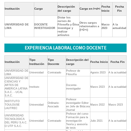
Descripción
Fecha
Fecha
Institución
Cargo
Cargo en I+d+i
del cargo
Inicio
Fin
Dictar los
cursos de
Otros cargos
UNIVERSIDAD DE
DOCENTE
Filosofía y Ética
Marzo
A la
relacionados a
LIMA
INVESTIGADOR
Investigar y
2023
actualidad
(I+D+i)
realizar
artículos
EXPERIENCIA LABORAL COMO DOCENTE
Tipo
Tipo
Descripción del
Institución
Fecha Inicio
Fecha Fin
Institución
Docente
cargo
UNIVERSIDAD DE
Profesor de
Universidad
Contratado
Agosto 2023
A la actualidad
LIMA
Filosofía
UNIVERSIDAD DE
CIENCIAS Y
ARTES DE
Docente-
Instituto
Marzo 2023
A la actualidad
AMERICA LATINA
investigador
S.A.C. - UCAL
S.A.C.
Profesor
INSTITUTO
Ordinario-
investigador Editor
TOULOUSE
Universidad
Marzo 2022
Marzo 2023
Asociado
en Jefe de Bitácora
LAUTREC
Journal
Profesor del curso
UNIVERSIDAD
Formación para la
TECNOLOGICA
Universidad
Contratado
investigación
Julio 2021
A la actualidad
DEL PERU S.A.C.
Teoría y asesoría
O UTP S.A.C.
de tesis