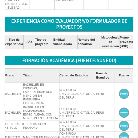
TOULOUSE
Guerrero Iberico
LAUTREC S.A.C.
- ITLS SAC
EXPERIENCIA COMO EVALUADOR Y/O FORMULADOR DE
PROYECTOS
Metodología
Monto
Tipo de
Tipo de
Entidad
Nombre del
Ańo
de
proyecto
experiencia
proyecto
financiadora
concurso
evaluación
(USD)
FORMACIÓN ACADÉMICA (FUENTE: SUNEDU)
País de
Grado
Título
Centro de Estudios
Fuente
Estudios
BACHILLER EN
CIENCIAS,
PONTIFICIA
ESPECIALIDAD: CON
BACHILLER
UNIVERSIDAD CATÓLICA
PERÚ
MENCION EN
DEL PERÚ
INGENIERIA
ELECTRONICA
BACHILLER EN
PONTIFICIA
HUMANIDADES,
BACHILLER
UNIVERSIDAD CATÓLICA
PERÚ
ESPECIALIDAD: CON
DEL PERÚ
MENCION EN FILOSOFIA
PONTIFICIA
LICENCIADO
LICENCIADO EN
UNIVERSIDAD CATÓLICA
PERÚ
/ TÍTULO
FILOSOFIA
DEL PERÚ
PONTIFICIA
MAGISTER
MAGÍSTER EN FILOSOFÍA
UNIVERSIDAD CATÓLICA
PERÚ