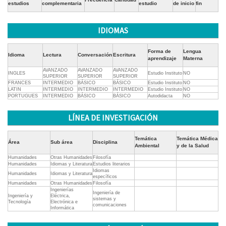
estudios
complementaria
estudio
de inicio
fin
IDIOMAS
Forma de
Lengua
Idioma
Lectura
Conversación
Escritura
aprendizaje
Materna
AVANZADO
AVANZADO
AVANZADO
INGLES
Estudio Instituto
NO
SUPERIOR
SUPERIOR
SUPERIOR
FRANCES
INTERMEDIO
BÁSICO
BÁSICO
Estudio Instituto
NO
LATIN
INTERMEDIO
INTERMEDIO
INTERMEDIO
Estudio Instituto
NO
PORTUGUES
INTERMEDIO
BÁSICO
BÁSICO
Autodidacta
NO
LÍNEA DE INVESTIGACIÓN
Temática
Temática Médica
Área
Sub área
Disciplina
Ambiental
y de la Salud
Humanidades
Otras Humanidades
Filosofía
Humanidades
Idiomas y Literatura
Estudios literarios
Idiomas
Humanidades
Idiomas y Literatura
específicos
Humanidades
Otras Humanidades
Filosofía
Ingenierías
Ingeniería de
Ingeniería y
Eléctrica,
sistemas y
Tecnología
Electrónica e
comunicaciones
Informática