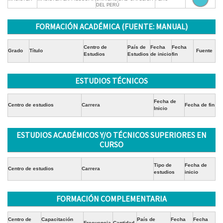
DEL PERÚ
FORMACIÓN ACADÉMICA (FUENTE: MANUAL)
Centro de
País de
Fecha
Fecha
Grado
Título
Fuente
Estudios
Estudios
de inicio
fin
ESTUDIOS TÉCNICOS
Fecha de
Centro de estudios
Carrera
Fecha de fin
Inicio
ESTUDIOS ACADÉMICOS Y/O TÉCNICOS SUPERIORES EN
CURSO
Tipo de
Fecha de
Centro de estudios
Carrera
estudios
inicio
FORMACIÓN COMPLEMENTARIA
Centro de
Capacitación
País de
Fecha
Fecha
Frecuencia
Cantidad