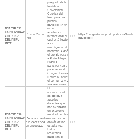
posgrado de la
Pontificia
Universidad
Católica del
Perú para que
puedan
participar en un
PONTIFICIA
evento
UNIVERSIDAD
académico
Premio Marco
https://posgrado.pucp.edu.pe/becas/fondo-
CATOLICA
internacional el
PERÚ
Polo
marco-polo/
DEL PERU -
cual está ligado
INTE
a su
investigación de
posgrado. Gané
el premio para ir
a Porto Allegre,
Brasil a
participar como
ponente en el
Congreo Homo-
Natura-Mundus:
el ser humano y
sus relaciones.
El
reconocmiento
se otorga a
aquellos
docentes que
han alcanzado
un excelente
PONTIFICIA
resultado en las
UNIVERSIDAD
Reconocimiento
encuestas de
CATOLICA
a la excelencia
opinión de los
PERÚ
DEL PERU -
en encuestas
estudiantes.
INTE
Estos
resultados
muestran el