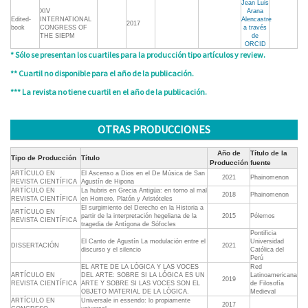
Jean Luis
XIV
Arana
Edited-
INTERNATIONAL
Alencastre
2017
book
CONGRESS OF
a través
THE SIEPM
de
ORCID
* Sólo se presentan los cuartiles para la producción tipo artículos y review.
** Cuartil no disponible para el año de la publicación.
*** La revista no tiene cuartil en el año de la publicación.
OTRAS PRODUCCIONES
Año de
Título de la
Tipo de Producción
Título
Producción
fuente
ARTÍCULO EN
El Ascenso a Dios en el De Música de San
2021
Phainomenon
REVISTA CIENTÍFICA
Agustín de Hipona
ARTÍCULO EN
La hubris en Grecia Antigüa: en torno al mal
2018
Phainomenon
REVISTA CIENTÍFICA
en Homero, Platón y Aristóteles
El surgimiento del Derecho en la Historia a
ARTÍCULO EN
partir de la interpretación hegeliana de la
2015
Pólemos
REVISTA CIENTÍFICA
tragedia de Antígona de Sófocles
Pontificia
El Canto de Agustín La modulación entre el
Universidad
DISSERTACIÓN
2021
discurso y el silencio
Católica del
Perú
EL ARTE DE LA LÓGICA Y LAS VOCES
Red
ARTÍCULO EN
DEL ARTE: SOBRE SI LA LÓGICA ES UN
Latinoamericana
2019
REVISTA CIENTÍFICA
ARTE Y SOBRE SI LAS VOCES SON EL
de Filosofía
OBJETO MATERIAL DE LA LÓGICA.
Medieval
ARTÍCULO EN
Universale in essendo: lo propiamente
2017