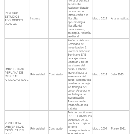
Profesor del área
de filosofía
habiendo dictado
cursos como
INST SUP
Introducción a la
ESTUDIOS
Instituto
filosofía,
Marzo 2014
A la actualidad
TEOLOGICOS
epistemología,
JUAN XXIII
filosofía del
conocimiento,
ontología, filosofía
medieval
Profesor del curso
Seminario de
Investigación 1
Profesor del curso
Seminario EPE-
para ejecutivos 
Elaborar y dictar
las clases del
UNIVERSIDAD
curso  Elaborar
PERUANA DE
material para la
Universidad
Contratado
Marzo 2014
Julio 2023
CIENCIAS
enseñanza del
APLICADAS S.A.C.
curso  Elaborar las
pruebas y corregir
los trabajos del
curso  Asesorar en
los trabajos de
investigación 
Asesorar en la
redacción de los
trabajos
Jefe de práctica en
PUCP  Elaborar las
preguntas de las
PONTIFICIA
prácticas  Explicar
UNIVERSIDAD
el texto
Universidad
Contratado
Marzo 2004
Marzo 2021
CATÓLICA DEL
correspondiente a