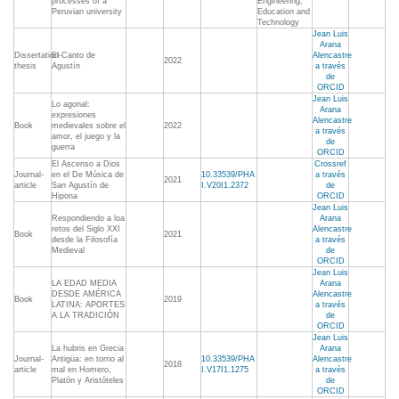
processes of a
Engineering,
Peruvian university
Education and
Technology
Jean Luis
Arana
Dissertation-
El Canto de
Alencastre
2022
thesis
Agustín
a través
de
ORCID
Jean Luis
Lo agonal:
Arana
expresiones
Alencastre
Book
medievales sobre el
2022
a través
amor, el juego y la
de
guerra
ORCID
El Ascenso a Dios
Crossref
Journal-
en el De Música de
10.33539/PHA
a través
2021
article
San Agustín de
I.V20I1.2372
de
Hipona
ORCID
Jean Luis
Respondiendo a loa
Arana
retos del Siglo XXI
Alencastre
Book
2021
desde la Filosofía
a través
Medieval
de
ORCID
Jean Luis
LA EDAD MEDIA
Arana
DESDE AMÉRICA
Alencastre
Book
2019
LATINA: APORTES
a través
A LA TRADICIÓN
de
ORCID
Jean Luis
La hubris en Grecia
Arana
Journal-
Antigüa: en torno al
10.33539/PHA
Alencastre
2018
article
mal en Homero,
I.V17I1.1275
a través
Platón y Aristóteles
de
ORCID