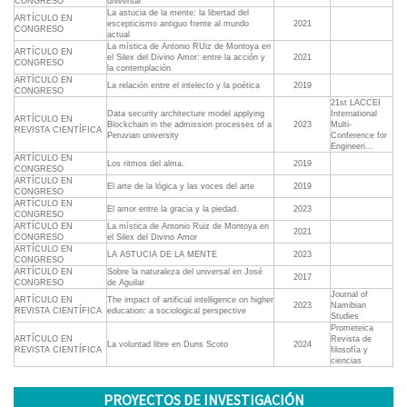
CONGRESO
universal
La astucia de la mente: la libertad del
ARTÍCULO EN
escepticismo antiguo frente al mundo
2021
CONGRESO
actual
La mística de Antonio RUiz de Montoya en
ARTÍCULO EN
el Silex del Divino Amor: entre la acción y
2021
CONGRESO
la contemplación
ARTÍCULO EN
La relación entre el intelecto y la poética
2019
CONGRESO
21st LACCEI
Data security architecture model applying
International
ARTÍCULO EN
Blockchain in the admission processes of a
2023
Multi-
REVISTA CIENTÍFICA
Peruvian university
Conference for
Engineeri...
ARTÍCULO EN
Los ritmos del alma.
2019
CONGRESO
ARTÍCULO EN
El arte de la lógica y las voces del arte
2019
CONGRESO
ARTÍCULO EN
El amor entre la gracia y la piedad.
2023
CONGRESO
ARTÍCULO EN
La mística de Antonio Ruiz de Montoya en
2021
CONGRESO
el Silex del Divino Amor
ARTÍCULO EN
LA ASTUCIA DE LA MENTE
2023
CONGRESO
ARTÍCULO EN
Sobre la naturaleza del universal en José
2017
CONGRESO
de Aguilar
Journal of
ARTÍCULO EN
The impact of artificial intelligence on higher
2023
Namibian
REVISTA CIENTÍFICA
education: a sociological perspective
Studies
Prometeica
ARTÍCULO EN
Revista de
La voluntad libre en Duns Scoto
2024
REVISTA CIENTÍFICA
filosofía y
ciencias
PROYECTOS DE INVESTIGACIÓN