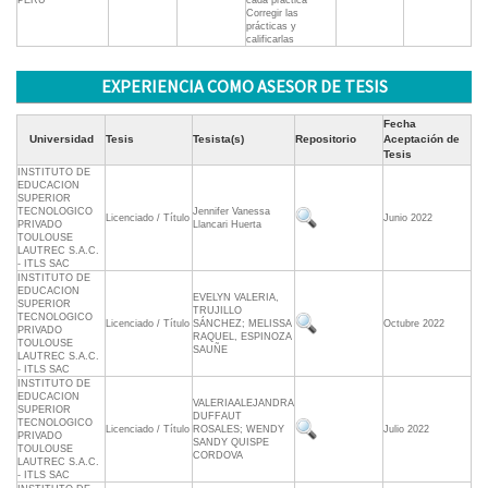
PERÚ
cada práctica 
Corregir las
prácticas y
calificarlas
EXPERIENCIA COMO ASESOR DE TESIS
Fecha
Universidad
Tesis
Tesista(s)
Repositorio
Aceptación de
Tesis
INSTITUTO DE
EDUCACION
SUPERIOR
TECNOLOGICO
Jennifer Vanessa
Licenciado / Título
Junio 2022
PRIVADO
Llancari Huerta
TOULOUSE
LAUTREC S.A.C.
- ITLS SAC
INSTITUTO DE
EDUCACION
EVELYN VALERIA,
SUPERIOR
TRUJILLO
TECNOLOGICO
Licenciado / Título
SÁNCHEZ; MELISSA
Octubre 2022
PRIVADO
RAQUEL, ESPINOZA
TOULOUSE
SAUÑE
LAUTREC S.A.C.
- ITLS SAC
INSTITUTO DE
EDUCACION
VALERIAALEJANDRA
SUPERIOR
DUFFAUT
TECNOLOGICO
Licenciado / Título
ROSALES; WENDY
Julio 2022
PRIVADO
SANDY QUISPE
TOULOUSE
CORDOVA
LAUTREC S.A.C.
- ITLS SAC