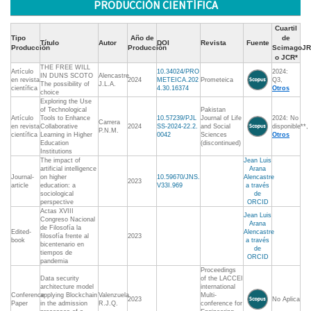
PRODUCCIÓN CIENTÍFICA
Cuartil
Tipo
Año de
de
Título
Autor
DOI
Revista
Fuente
Producción
Producción
ScimagoJR
o JCR*
THE FREE WILL
Artículo
10.34024/PRO
2024:
IN DUNS SCOTO
Alencastre
en revista
2024
METEICA.202
Prometeica
Q3,
The possibility of
J.L.A.
científica
4.30.16374
Otros
choice
Exploring the Use
of Technological
Pakistan
Artículo
Tools to Enhance
10.57239/PJL
Journal of Life
2024: No
Carrera
en revista
Collaborative
2024
SS-2024-22.2.
and Social
disponible**,
P.N.M.
científica
Learning in Higher
0042
Sciences
Otros
Education
(discontinued)
Institutions
The impact of
Jean Luis
artificial intelligence
Arana
Journal-
on higher
10.59670/JNS.
Alencastre
2023
article
education: a
V33I.969
a través
sociological
de
perspective
ORCID
Actas XVIII
Jean Luis
Congreso Nacional
Arana
de Filosofía la
Edited-
Alencastre
filosofía frente al
2023
book
a través
bicentenario en
de
tiempos de
ORCID
pandemia
Proceedings
Data security
of the LACCEI
architecture model
international
Conference
applying Blockchain
Valenzuela
Multi-
2023
No Aplica
Paper
in the admission
R.J.Q.
conference for