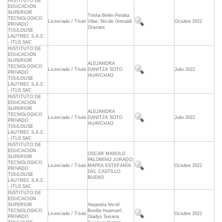
INSTITUTO DE
EDUCACION
SUPERIOR
Trisha Belén Peralta
TECNOLOGICO
Licenciado / Título
Villar; Nicole Grimaldi
Octubre 2022
PRIVADO
Graziani
TOULOUSE
LAUTREC S.A.C.
- ITLS SAC
INSTITUTO DE
EDUCACION
SUPERIOR
ALEJANDRA
TECNOLOGICO
Licenciado / Título
DANITZA SOTO
Julio 2022
PRIVADO
HUAYCHAO
TOULOUSE
LAUTREC S.A.C.
- ITLS SAC
INSTITUTO DE
EDUCACION
SUPERIOR
ALEJANDRA
TECNOLOGICO
Licenciado / Título
DANITZA SOTO
Julio 2022
PRIVADO
HUAYCHAO
TOULOUSE
LAUTREC S.A.C.
- ITLS SAC
INSTITUTO DE
EDUCACION
OSCAR MANOLO
SUPERIOR
PALOMINO JURADO;
TECNOLOGICO
Licenciado / Título
MAYRA ESTEFANÍA
Octubre 2022
PRIVADO
DEL CASTILLO
TOULOUSE
BUENO
LAUTREC S.A.C.
- ITLS SAC
INSTITUTO DE
EDUCACION
SUPERIOR
Alejandra Nicoll
TECNOLOGICO
Bonilla Huamaní;
Licenciado / Título
Octubre 2022
PRIVADO
Gladys Susana