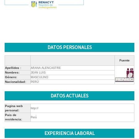
DATOS PERSONALES
Fuente
Apellidos :
ARANA ALENCASTRE
Nombres:
JEAN LUIS
Género:
MASCULINO
Nacionalidad:
PERÚ
DATOS ACTUALES
Pagina web
http://
personal:
Pais de
Perú
residencia:
EXPERIENCIA LABORAL