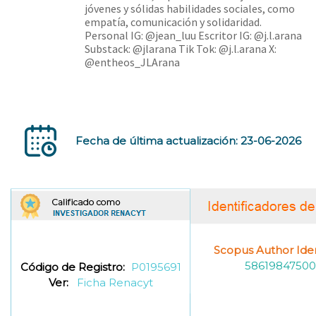
jóvenes y sólidas habilidades sociales, como
empatía, comunicación y solidaridad.
Personal IG: @jean_luu Escritor IG: @j.l.arana
Substack: @jlarana Tik Tok: @j.l.arana X:
@entheos_JLArana
Fecha de última actualización: 23-06-2026
Scopus Author Ident
58619847500
Código de Registro:
P0195691
Ver:
Ficha Renacyt