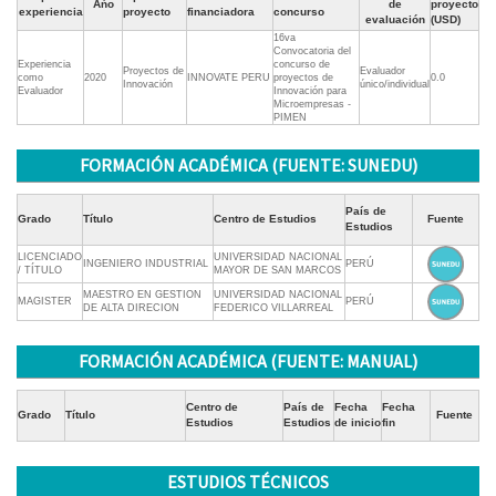
Ańo
de
proyecto
experiencia
proyecto
financiadora
concurso
evaluación
(USD)
16va
Convocatoria del
Experiencia
concurso de
Proyectos de
Evaluador
como
2020
INNOVATE PERU
proyectos de
0.0
Innovación
único/individual
Evaluador
Innovación para
Microempresas -
PIMEN
FORMACIÓN ACADÉMICA (FUENTE: SUNEDU)
País de
Grado
Título
Centro de Estudios
Fuente
Estudios
LICENCIADO
UNIVERSIDAD NACIONAL
INGENIERO INDUSTRIAL
PERÚ
/ TÍTULO
MAYOR DE SAN MARCOS
MAESTRO EN GESTION
UNIVERSIDAD NACIONAL
MAGISTER
PERÚ
DE ALTA DIRECION
FEDERICO VILLARREAL
FORMACIÓN ACADÉMICA (FUENTE: MANUAL)
Centro de
País de
Fecha
Fecha
Grado
Título
Fuente
Estudios
Estudios
de inicio
fin
ESTUDIOS TÉCNICOS