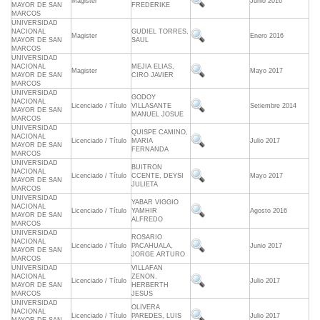
Magister
Junio 2016
MAYOR DE SAN
FREDERIKE
MARCOS
UNIVERSIDAD
NACIONAL
GUDIEL TORRES,
Magister
Enero 2016
MAYOR DE SAN
SAUL
MARCOS
UNIVERSIDAD
NACIONAL
MEJIA ELIAS,
Magister
Mayo 2017
MAYOR DE SAN
CIRO JAVIER
MARCOS
UNIVERSIDAD
GODOY
NACIONAL
Licenciado / Título
VILLASANTE
Setiembre 2014
MAYOR DE SAN
MANUEL JOSUE
MARCOS
UNIVERSIDAD
QUISPE CAMINO,
NACIONAL
Licenciado / Título
MARIA
Julio 2017
MAYOR DE SAN
FERNANDA
MARCOS
UNIVERSIDAD
BUITRON
NACIONAL
Licenciado / Título
CCENTE, DEYSI
Mayo 2017
MAYOR DE SAN
JULIETA
MARCOS
UNIVERSIDAD
YABAR VIGGIO
NACIONAL
Licenciado / Título
YAMHIR
Agosto 2016
MAYOR DE SAN
ALFREDO
MARCOS
UNIVERSIDAD
ROSARIO
NACIONAL
Licenciado / Título
PACAHUALA,
Junio 2017
MAYOR DE SAN
JORGE ARTURO
MARCOS
UNIVERSIDAD
VILLAFAN
NACIONAL
ZENON,
Licenciado / Título
Julio 2017
MAYOR DE SAN
HERBERTH
MARCOS
JESUS
UNIVERSIDAD
OLIVERA
NACIONAL
Licenciado / Título
PAREDES, LUIS
Julio 2017