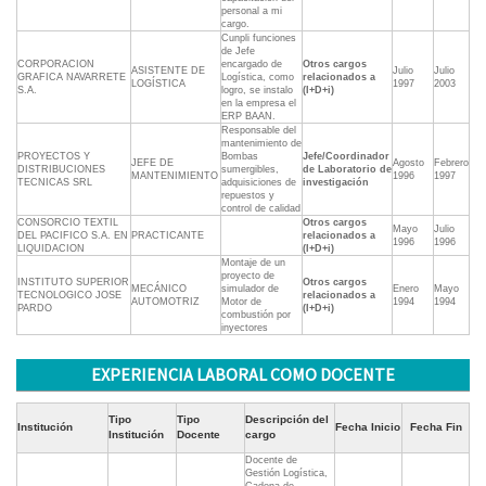
personal a mi
cargo.
Cunpli funciones
de Jefe
CORPORACION
encargado de
Otros cargos
ASISTENTE DE
Julio
Julio
GRAFICA NAVARRETE
Logística, como
relacionados a
LOGÍSTICA
1997
2003
S.A.
logro, se instalo
(I+D+i)
en la empresa el
ERP BAAN.
Responsable del
mantenimiento de
PROYECTOS Y
Bombas
Jefe/Coordinador
JEFE DE
Agosto
Febrero
DISTRIBUCIONES
sumergibles,
de Laboratorio de
MANTENIMIENTO
1996
1997
TECNICAS SRL
adquisiciones de
investigación
repuestos y
control de calidad
CONSORCIO TEXTIL
Otros cargos
Mayo
Julio
DEL PACIFICO S.A. EN
PRACTICANTE
relacionados a
1996
1996
LIQUIDACION
(I+D+i)
Montaje de un
proyecto de
INSTITUTO SUPERIOR
Otros cargos
MECÁNICO
simulador de
Enero
Mayo
TECNOLOGICO JOSE
relacionados a
AUTOMOTRIZ
Motor de
1994
1994
PARDO
(I+D+i)
combustión por
inyectores
EXPERIENCIA LABORAL COMO DOCENTE
Tipo
Tipo
Descripción del
Institución
Fecha Inicio
Fecha Fin
Institución
Docente
cargo
Docente de
Gestión Logística,