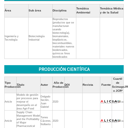
Temática
Temática Médica
Área
Sub área
Disciplina
Ambiental
y de la Salud
Bioproductos
(productos que se
manufacturan
usando
biotecnología),
Ingeniería y
Biotecnología
biomateriales,
Tecnología
Industrial
bioplásticos,
biocombustibles,
materiales nuevos
bioderivados,
químicos finos
bioredivados
PRODUCCIÓN CIENTÍFICA
Cuartil
Tipo
Año de
de
Título
Autor
DOI
Revista
Fuente
Producción
Producción
ScimagoJR
o JCR*
Modelo de gestión
Delgado
por procesos para
Seclén,
Article
mejorar el
2020
No Aplica
Juan
desempeño en el
Gabriel
área Agri-Food
Supply Chain
Management Model
Torres
and the Profitability
Article
Cáceres,
2020
No Aplica
of Major
Nolberto
Pharmaceutical