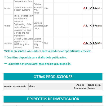
Companies in Peru
Calsina
Logistic warehouse
Miramira,
Article
2014
No Aplica
modern systems
Willy
Hugo
The accreditation in
the Faculty of
Industrial
Campos
Engineering of the
Article
Contreras,
2014
No Aplica
National Mayor
César
University of San
Marcos and his
importance
Gestión y desarrollo
Calsina
logístico en la
Miramira,
BachelorThesis
2003
No Aplica
industria gráfica
Willy
peruana
Hugo
* Sólo se presentan los cuartiles para la producción tipo artículos y review.
** Cuartil no disponible para el año de la publicación.
*** La revista no tiene cuartil en el año de la publicación.
OTRAS PRODUCCIONES
Año de
Título de la
Tipo de Producción
Título
Producción
fuente
PROYECTOS DE INVESTIGACIÓN