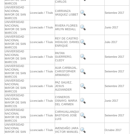
MAYOR DE SAN
CARLOS
MARCOS
UNIVERSIDAD
NACIONAL
CARRANZA
Licenciado / Título
Setiembre 2017
MAYOR DE SAN
VASQUEZ LISBET
MARCOS
UNIVERSIDAD
NACIONAL
RIVERA FLORES
Licenciado / Título
Junio 2017
MAYOR DE SAN
ARLYN MEDALL
MARCOS
UNIVERSIDAD
REY DE CASTRO
NACIONAL
Licenciado / Título
HIDALGO, DANIEL
Julio 2017
MAYOR DE SAN
ENRIQUE
MARCOS
UNIVERSIDAD
PAITAN
NACIONAL
Licenciado / Título
GUERRERO,
Setiembre 2017
MAYOR DE SAN
CLEDY
MARCOS
UNIVERSIDAD
ALVA CARBAJAL,
NACIONAL
Licenciado / Título
CHRISTOPHER
Setiembre 2017
MAYOR DE SAN
ARMANDO
MARCOS
UNIVERSIDAD
PAZ GALVEZ,
NACIONAL
Licenciado / Título
JESUS
Setiembre 2017
MAYOR DE SAN
ALEXANDER
MARCOS
UNIVERSIDAD
CISNEROS
NACIONAL
Licenciado / Título
OSNAYO, MARIA
Junio 2017
MAYOR DE SAN
DEL CARMEN
MARCOS
UNIVERSIDAD
CARHUALLANQUI
NACIONAL
Licenciado / Título
BASTIDAS JOSE
Setiembre 2017
MAYOR DE SAN
LUIS
MARCOS
UNIVERSIDAD
NACIONAL
AVENDAÑO JARA
Licenciado / Título
Octubre 2017
MAYOR DE SAN
VICTOR MANUEL