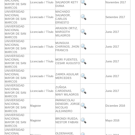
NACIONAL
Licenciado / Título
SALVADOR KETY
Noviembre 2017
MAYOR DE SAN
DIANA
MARCOS
UNIVERSIDAD
MACHADO
NACIONAL
SALVADOR,
Licenciado / Título
Setiembre 2017
MAYOR DE SAN
CARLOS
MARCOS
ERNESTO
UNIVERSIDAD
ARAGON ORTIZ,
NACIONAL
Licenciado / Título
MARGOTH
Junio 2017
MAYOR DE SAN
MILAGROS
MARCOS
UNIVERSIDAD
MUNGUIA
NACIONAL
Licenciado / Título
CHIRINOS, JHON
Junio 2017
MAYOR DE SAN
FRANCIS
MARCOS
UNIVERSIDAD
NACIONAL
MORI FUENTES,
Licenciado / Título
Junio 2017
MAYOR DE SAN
CESAR AUGUSTO
MARCOS
UNIVERSIDAD
NACIONAL
ZAPATA AGUILAR
Licenciado / Título
Junio 2017
MAYOR DE SAN
MERCEDES
MARCOS
UNIVERSIDAD
ZUÑIGA
NACIONAL
Licenciado / Título
CARDENAS,
Junio 2017
MAYOR DE SAN
MAVY MILAGROS
MARCOS
UNIVERSIDAD
PAPANICOLAU
NACIONAL
DENEGRI, JORGE
Magister
Diciembre 2016
MAYOR DE SAN
NICOLAS
MARCOS
ALEJANDRO
UNIVERSIDAD
NACIONAL
BRONDI RUEDA,
Magister
Mayo 2016
MAYOR DE SAN
NESTOR FABIAN
MARCOS
UNIVERSIDAD
NACIONAL
OLDENHAGE,