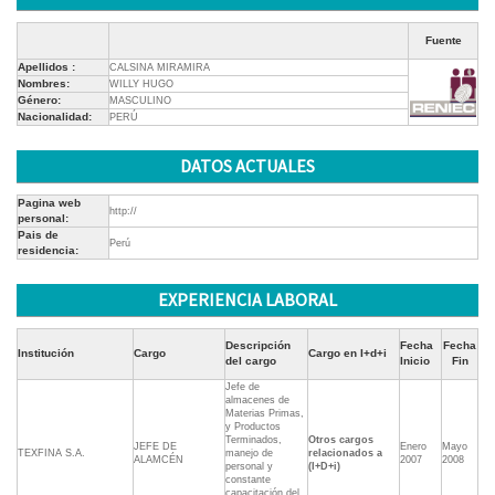
Fuente
Apellidos :
CALSINA MIRAMIRA
Nombres:
WILLY HUGO
Género:
MASCULINO
Nacionalidad:
PERÚ
DATOS ACTUALES
Pagina web
http://
personal:
Pais de
Perú
residencia:
EXPERIENCIA LABORAL
Descripción
Fecha
Fecha
Institución
Cargo
Cargo en I+d+i
del cargo
Inicio
Fin
Jefe de
almacenes de
Materias Primas,
y Productos
Terminados,
Otros cargos
JEFE DE
Enero
Mayo
TEXFINA S.A.
manejo de
relacionados a
ALAMCÉN
2007
2008
personal y
(I+D+i)
constante
capacitación del