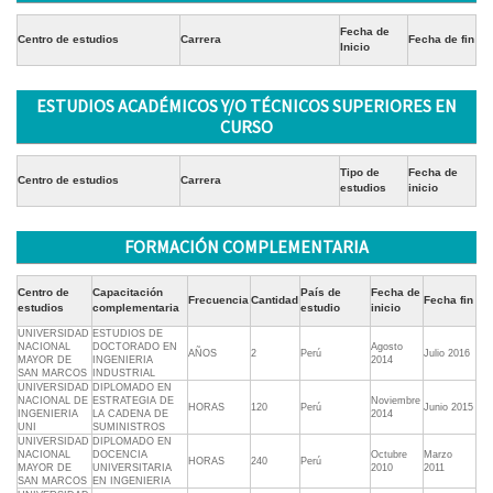
Fecha de
Centro de estudios
Carrera
Fecha de fin
Inicio
ESTUDIOS ACADÉMICOS Y/O TÉCNICOS SUPERIORES EN
CURSO
Tipo de
Fecha de
Centro de estudios
Carrera
estudios
inicio
FORMACIÓN COMPLEMENTARIA
Centro de
Capacitación
País de
Fecha de
Frecuencia
Cantidad
Fecha fin
estudios
complementaria
estudio
inicio
UNIVERSIDAD
ESTUDIOS DE
NACIONAL
DOCTORADO EN
Agosto
AÑOS
2
Perú
Julio 2016
MAYOR DE
INGENIERIA
2014
SAN MARCOS
INDUSTRIAL
UNIVERSIDAD
DIPLOMADO EN
NACIONAL DE
ESTRATEGIA DE
Noviembre
HORAS
120
Perú
Junio 2015
INGENIERIA
LA CADENA DE
2014
UNI
SUMINISTROS
UNIVERSIDAD
DIPLOMADO EN
NACIONAL
DOCENCIA
Octubre
Marzo
HORAS
240
Perú
MAYOR DE
UNIVERSITARIA
2010
2011
SAN MARCOS
EN INGENIERIA