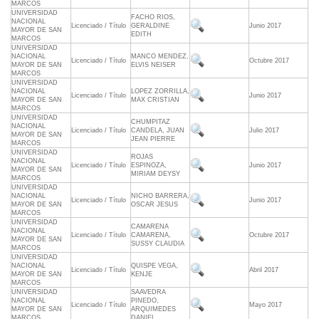
MARCOS
UNIVERSIDAD
FACHO RIOS,
NACIONAL
Licenciado / Título
GERALDINE
Junio 2017
MAYOR DE SAN
EDITH
MARCOS
UNIVERSIDAD
NACIONAL
MANCO MENDEZ,
Licenciado / Título
Octubre 2017
MAYOR DE SAN
ELVIS NEISER
MARCOS
UNIVERSIDAD
NACIONAL
LOPEZ ZORRILLA,
Licenciado / Título
Junio 2017
MAYOR DE SAN
MAX CRISTIAN
MARCOS
UNIVERSIDAD
CHUMPITAZ
NACIONAL
Licenciado / Título
CANDELA, JUAN
Julio 2017
MAYOR DE SAN
JEAN PIERRE
MARCOS
UNIVERSIDAD
ROJAS
NACIONAL
Licenciado / Título
ESPINOZA,
Junio 2017
MAYOR DE SAN
MIRIAM DEYSY
MARCOS
UNIVERSIDAD
NACIONAL
NICHO BARRERA,
Licenciado / Título
Junio 2017
MAYOR DE SAN
OSCAR JESUS
MARCOS
UNIVERSIDAD
CAMARENA
NACIONAL
Licenciado / Título
CAMARENA,
Octubre 2017
MAYOR DE SAN
SUSSY CLAUDIA
MARCOS
UNIVERSIDAD
NACIONAL
QUISPE VEGA,
Licenciado / Título
Abril 2017
MAYOR DE SAN
KENJE
MARCOS
UNIVERSIDAD
SAAVEDRA
NACIONAL
PINEDO,
Licenciado / Título
Mayo 2017
MAYOR DE SAN
ARQUIMEDES
MARCOS
DANIEL