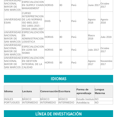
UNIVERSIDAD
ESPECIALIZACION
NACIONAL
Octubre
EN SUPPLY CHAIN
HORAS
60
Perú
Junio 2017
MAYOR DE
2017
MANAGEMENT
SAN MARCOS
CURSO
INTERPRETACION
UNIVERSIDAD
DE LAS NORMAS
Agosto
Agosto
DIAS
5
Perú
ESAN
ISO 9001:2015 -
2016
2016
ISO 14001-2015 -
OHSAS 18001:2007
UNIVERSIDAD
ESPECIALIZACIÓN
NACIONAL
EN
Marzo
HORAS
80
Perú
Julio 2016
MAYOR DE
ADMINISTRACION
2016
SAN MARCOS
LOGISTICA
UNIVERSIDAD
ESPECIALIZACION
NACIONAL
Octubre
EN LEAN SIX
HORAS
80
Perú
Julio 2017
MAYOR DE
2017
SIGMA
SAN MARCOS
UNIVERSIDAD
ESPECIALIZACION
NACIONAL
EN GESTION
Agosto
Noviembre
HORAS
80
Perú
MAYOR DE
INTEGRAL DE LA
2017
2017
SAN MARCOS
CALIDAD
IDIOMAS
Forma de
Lengua
Idioma
Lectura
Conversación
Escritura
aprendizaje
Materna
INGLES
BÁSICO
BÁSICO
BÁSICO
Estudio Instituto
NO
PORTUGUES
INTERMEDIO
INTERMEDIO
INTERMEDIO
Autodidacta
NO
LÍNEA DE INVESTIGACIÓN