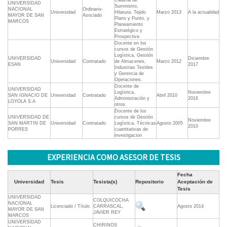
Cadena de
UNIVERSIDAD
Suministro,
NACIONAL
Ordinario-
Universidad
Hilatura, Tejido
Marzo 2013
A la actualidad
MAYOR DE SAN
Asociado
Plano y Punto, y
MARCOS
Planeamiento
Estratégico y
Prospectiva
Docente en los
cursos de Gestión
Logística, Gestión
UNIVERSIDAD
Diciembre
Universidad
Contratado
de Almacenes,
Marzo 2012
ESAN
2017
Industrias Textiles
y Gerencia de
Operaciones.
Docente de
UNIVERSIDAD
Logística,
Noviembre
SAN IGNACIO DE
Universidad
Contratado
Abril 2010
Administración y
2016
LOYOLA S.A
otros.
Docente de los
UNIVERSIDAD DE
cursos de Gestión
Noviembre
SAN MARTIN DE
Universidad
Contratado
Logística, Técnicas
Agosto 2005
2010
PORRES
cuantitativas de
investigacion
EXPERIENCIA COMO ASESOR DE TESIS
Fecha
Universidad
Tesis
Tesista(s)
Repositorio
Aceptación de
Tesis
UNIVERSIDAD
COLQUICOCHA
NACIONAL
Licenciado / Título
CARRASCAL,
Agosto 2014
MAYOR DE SAN
JAVIER REY
MARCOS
UNIVERSIDAD
CHIRINOS