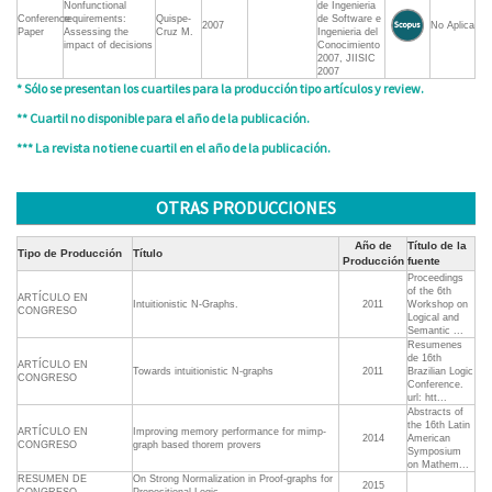
Nonfunctional
de Ingenieria
Conference
requirements:
Quispe-
de Software e
2007
No Aplica
Paper
Assessing the
Cruz M.
Ingenieria del
impact of decisions
Conocimiento
2007, JIISIC
2007
* Sólo se presentan los cuartiles para la producción tipo artículos y review.
** Cuartil no disponible para el año de la publicación.
*** La revista no tiene cuartil en el año de la publicación.
OTRAS PRODUCCIONES
Año de
Título de la
Tipo de Producción
Título
Producción
fuente
Proceedings
of the 6th
ARTÍCULO EN
Intuitionistic N-Graphs.
2011
Workshop on
CONGRESO
Logical and
Semantic ...
Resumenes
de 16th
ARTÍCULO EN
Towards intuitionistic N-graphs
2011
Brazilian Logic
CONGRESO
Conference.
url: htt...
Abstracts of
the 16th Latin
ARTÍCULO EN
Improving memory performance for mimp-
2014
American
CONGRESO
graph based thorem provers
Symposium
on Mathem...
RESUMEN DE
On Strong Normalization in Proof-graphs for
2015