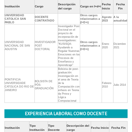
Descripción
Fecha
Fecha
Institución
Cargo
Cargo en I+d+i
del cargo
Inicio
Fin
UNIVERSIDAD
Otros cargos
DOCENTE
Agosto
A la
CATOLICA SAN
relacionados a
CONTRATADO
2015
actualidad
PABLO
(I+D+i)
Investigador Post
Doctoral en el
proyecto de
incorporación de
investigadores:
UNIVERSIDAD
INVESTIGADOR
Otros cargos
"KUSISQA:
Enero
Diciembre
NACIONAL DE SAN
POST
relacionados a
Ayudando a
2020
2021
AGUSTIN
DOCTORAL
(I+D+i)
Regular Nuestras
Emociones en los
Procesos de
Enseñanza y
Aprendizaje"
Bolsista de post-
graduación:
Investigación en
PONTIFICIA
el area de Teoria
BOLSISTA DE
UNIVERSIDADE
de la
Febrero
PÓS-
Julio 2014
CATOLICA DO RIO DE
Computación con
2010
GRADUACIÓN
JANEIRO
enfasis en Teoria
da Prova y
Lógica
Computacional
EXPERIENCIA LABORAL COMO DOCENTE
Tipo
Tipo
Descripción del
Institución
Fecha Inicio
Fecha Fin
Institución
Docente
cargo