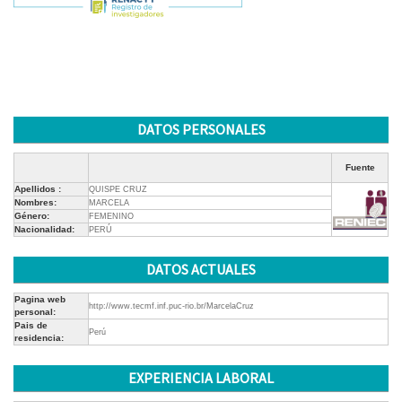
DATOS PERSONALES
Fuente
Apellidos :
QUISPE CRUZ
Nombres:
MARCELA
Género:
FEMENINO
Nacionalidad:
PERÚ
DATOS ACTUALES
Pagina web
http://www.tecmf.inf.puc-rio.br/MarcelaCruz
personal:
Pais de
Perú
residencia:
EXPERIENCIA LABORAL