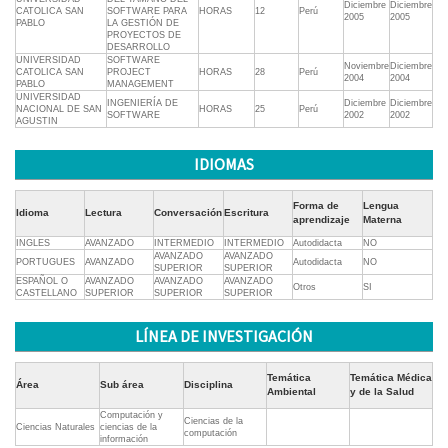
Diciembre
Diciembre
CATOLICA SAN
SOFTWARE PARA
HORAS
12
Perú
2005
2005
PABLO
LA GESTIÓN DE
PROYECTOS DE
DESARROLLO
UNIVERSIDAD
SOFTWARE
Noviembre
Diciembre
CATOLICA SAN
PROJECT
HORAS
28
Perú
2004
2004
PABLO
MANAGEMENT
UNIVERSIDAD
INGENIERÍA DE
Diciembre
Diciembre
NACIONAL DE SAN
HORAS
25
Perú
SOFTWARE
2002
2002
AGUSTIN
IDIOMAS
Forma de
Lengua
Idioma
Lectura
Conversación
Escritura
aprendizaje
Materna
INGLES
AVANZADO
INTERMEDIO
INTERMEDIO
Autodidacta
NO
AVANZADO
AVANZADO
PORTUGUES
AVANZADO
Autodidacta
NO
SUPERIOR
SUPERIOR
ESPAÑOL O
AVANZADO
AVANZADO
AVANZADO
Otros
SI
CASTELLANO
SUPERIOR
SUPERIOR
SUPERIOR
LÍNEA DE INVESTIGACIÓN
Temática
Temática Médica
Área
Sub área
Disciplina
Ambiental
y de la Salud
Computación y
Ciencias de la
Ciencias Naturales
ciencias de la
computación
información