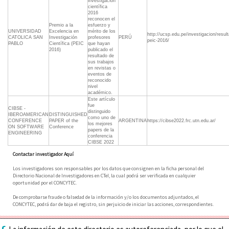
investigación
científica
2016
reconocen el
Premio a la
esfuerzo y
UNIVERSIDAD
Excelencia en
mérito de los
http://ucsp.edu.pe/investigacion/resul
CATOLICA SAN
Investigación
profesores
PERÚ
peic-2016/
PABLO
Científica (PEIC
que hayan
2016)
publicado el
resultado de
sus trabajos
en revistas o
eventos de
reconocido
nivel
académico.
Este artículo
fue
CIBSE -
distinguido
IBEROAMERICAN
DISTINGUISHED
como uno de
CONFERENCE
PAPER of the
ARGENTINA
https://cibse2022.frc.utn.edu.ar/
los mejores
ON SOFTWARE
Conference
papers de la
ENGINEERING
conferencia
CIBSE 2022
Contactar investigador Aquí
Los investigadores son responsables por los datos que consignen en la ficha personal del
Directorio Nacional de Investigadores en CTeI, la cual podrá ser verificada en cualquier
oportunidad por el CONCYTEC.
De comprobarse fraude o falsedad de la información y/o los documentos adjuntados, el
CONCYTEC, podrá dar de baja el registro, sin perjuicio de iniciar las acciones, correspondientes.