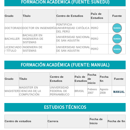
FORMACIÓN ACADÉMICA (FUENTE: SUNEDU)
País de
Grado
Título
Centro de Estudios
Fuente
Estudios
PONTIFICIA
DOCTORADO
DOCTOR EN INGENIERÍA
UNIVERSIDAD CATÓLICA
PERÚ
DEL PERÚ
BACHILLER EN
UNIVERSIDAD NACIONAL
BACHILLER
INGENIERIA DE
PERÚ
DE SAN AGUSTÍN
SISTEMAS
LICENCIADO
INGENIERA DE
UNIVERSIDAD NACIONAL
PERÚ
/ TÍTULO
SISTEMAS
DE SAN AGUSTIN
FORMACIÓN ACADÉMICA (FUENTE: MANUAL)
Fecha
Centro de
País de
Fecha
Grado
Título
de
Fuente
Estudios
Estudios
fin
inicio
MAGISTER EN
UNIVERSIDAD
Febrero
Agosto
MAGISTER
CIENCIAS DE LA
FEDERAL DE
BRASIL
2007
2009
COMPUTACIÓN
PERNAMBUCO
ESTUDIOS TÉCNICOS
Fecha de
Centro de estudios
Carrera
Fecha de fin
Inicio