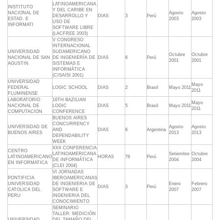
LATINOAMERICANA
INSTITUTO
Y DEL CARIBE EN
NACIONAL DE
Agosto
Agosto
DESARROLLO Y
DIAS
3
Perú
ESTAD. E
2003
2003
USO DE
INFORMATI
SOFTWARE LIBRE
(LACFREE 2003)
V CONGRESO
INTERNACIONAL
UNIVERSIDAD
SUDAMERICANO
Octubre
Octubre
NACIONAL DE SAN
DE INGENIERÍA DE
DIAS
6
Perú
2001
2001
AGUSTIN
SISTEMAS E
INFORMÁTICA
(CISAISI 2001)
UNIVERSIDAD
Mayo
FEDERAL
LOGIC SCHOOL
DIAS
2
Brasil
Mayo 2011
2011
FLUMINENSE
LABORATORIO
16TH BAZILIAN
Mayo
NACIONAL DE
LOGIC
DIAS
5
Brasil
Mayo 2011
2011
COMPUTACION
CONFERENCE
BUENOS AIRES
CONCURRENCY
UNIVERSIDAD DE
Agosto
Agosto
AND
DIAS
6
Argentina
BUENOS AIRES
2013
2013
DEPENDABILITY
WEEK
XXX CONFERENCIA
CENTRO
LATINOAMERICANA
Setiembre
Octubre
LATINOAMERICANO
HORAS
76
Perú
DE INFORMÁTICA
2004
2004
EN INFORMATICA
(CLEI 2004)
VI JORNADAS
PONTIFICIA
IBEROAMERICANAS
UNIVERSIDAD
DE INGENIERIA DE
Enero
Febrero
DIAS
3
Perú
CATOLICA DEL
SOFTWARE E
2007
2007
PERU
INGENIERIA DEL
CONOCIMIENTO
SEMINARIO
TALLER: MEDICIÓN
UNIVERSIDAD
DEL TAMAÑO DEL