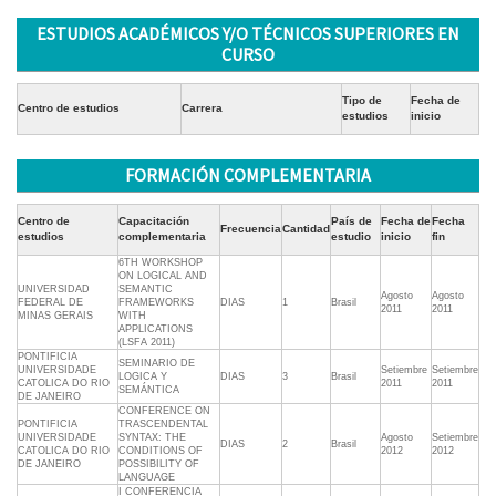
ESTUDIOS ACADÉMICOS Y/O TÉCNICOS SUPERIORES EN
CURSO
Tipo de
Fecha de
Centro de estudios
Carrera
estudios
inicio
FORMACIÓN COMPLEMENTARIA
Centro de
Capacitación
País de
Fecha de
Fecha
Frecuencia
Cantidad
estudios
complementaria
estudio
inicio
fin
6TH WORKSHOP
ON LOGICAL AND
UNIVERSIDAD
SEMANTIC
Agosto
Agosto
FEDERAL DE
FRAMEWORKS
DIAS
1
Brasil
2011
2011
MINAS GERAIS
WITH
APPLICATIONS
(LSFA 2011)
PONTIFICIA
SEMINARIO DE
UNIVERSIDADE
Setiembre
Setiembre
LOGICA Y
DIAS
3
Brasil
CATOLICA DO RIO
2011
2011
SEMÁNTICA
DE JANEIRO
CONFERENCE ON
PONTIFICIA
TRASCENDENTAL
UNIVERSIDADE
SYNTAX: THE
Agosto
Setiembre
DIAS
2
Brasil
CATOLICA DO RIO
CONDITIONS OF
2012
2012
DE JANEIRO
POSSIBILITY OF
LANGUAGE
I CONFERENCIA