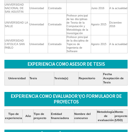
UNIVERSIDAD
NACIONAL DE
Universidad
Contratado
Junio 2016
A la actualidad
SAN AGUSTIN
Profesor principal
de las disciplinas
UNIVERSIDAD LA
de Teoria de la
Diciembre
Universidad
Contratado
Agosto 2015
SALLE
Computación y
2016
Metodologia de la
Investigación
Profesor principal
UNIVERSIDAD
de la disciplina de
CATOLICA SAN
Universidad
Contratado
Topicos de
Agosto 2015
A la actualidad
PABLO
Ingenieria de
Software
EXPERIENCIA COMO ASESOR DE TESIS
Fecha
Universidad
Tesis
Tesista(s)
Repositorio
Aceptación de
Tesis
EXPERIENCIA COMO EVALUADOR Y/O FORMULADOR DE
PROYECTOS
Metodología
Monto
Tipo de
Tipo de
Entidad
Nombre del
Ańo
de
proyecto
experiencia
proyecto
financiadora
concurso
evaluación
(USD)