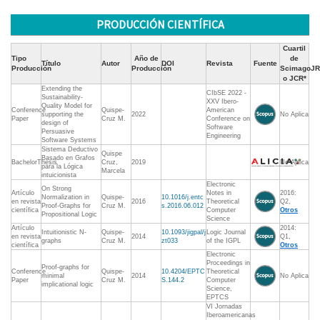
PRODUCCIÓN CIENTÍFICA
Cuartil
Tipo
Año de
de
Título
Autor
DOI
Revista
Fuente
Producción
Producción
ScimagoJR
o JCR*
Extending the
CIbSE 2022 -
Sustainability-
XXV Ibero-
Quality Model for
Conference
Quispe-
American
supporting the
2022
No Aplica
Paper
Cruz M.
Conference on
design of
Software
Persuasive
Engineering
Software Systems
Sistema Deductivo
Quispe
Basado en Grafos
BachelorThesis
Cruz,
2019
No Aplica
para la Lógica
Marcela
intuicionista
Electronic
On Strong
Artículo
Notes in
2016:
Normalization in
Quispe-
10.1016/j.entc
en revista
2016
Theoretical
Q2,
Proof-Graphs for
Cruz M.
s.2016.06.012
científica
Computer
Otros
Propositional Logic
Science
Artículo
2014:
Intuitionistic N-
Quispe-
10.1093/jigpal/j
Logic Journal
en revista
2014
Q1,
graphs
Cruz M.
zt033
of the IGPL
científica
Otros
Electronic
Proceedings in
Proof-graphs for
Conference
Quispe-
10.4204/EPTC
Theoretical
minimal
2014
No Aplica
Paper
Cruz M.
S.144.2
Computer
implicational logic
Science,
EPTCS
VI Jornadas
Iberoamericanas