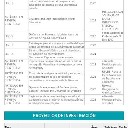
calidad del servicio en el programa de
LIBRO
2022
educación de adultos de una universidad
privada
INTERNATIONAL
JOURNAL OF
ARTÍCULO EN
Chatbots and their Implication in Rural
EARLY
REVISTA
2022
Education
CHILDHOOD
CIENTÍFICA
SPECIAL
EDUCATION
Fondo Editorial de
Dinámica de Sistemas: Modelamiento de
LIBRO
2023
Professionals On
Gestión de Aguas Superficiales
Line SAC
Estrategias para el manejo sostenible del agua
LIBRO
2023
desde un enfoque de la Dinámica de Sistemas
Sistema Experto Médico para el diagnóstico
LIBRO
del paciente en enfermedades
2024
Gastroenterológicas en zonas rurales.
ARTÍCULO EN
Experiencias de aprendizaje virtual desde la
e-Revista
REVISTA
netnografía Virtual learning experiences from
2023
Multidisciplinaria
CIENTÍFICA
netnography
del Saber
RIAEE  Revista
ARTÍCULO EN
El uso de la inteligencia artificial y su impacto
Ibero-Americana
REVISTA
en el aprendizaje de los estudiantes
2024
de Estudos em
CIENTÍFICA
universitarios: una revisión de la literatura
Educação
ARTÍCULO EN
Revista
Dynamic Management of Surface Water
REVISTA
2022
Geográfica de
Scarcity Through the Dynamics of Systems
CIENTÍFICA
América Central
ARTÍCULO EN
Implicancia de la fenomenología social y el
e-Revista
REVISTA
paradigma socio-crítico en la investigación de
2023
Multidisciplinaria
CIENTÍFICA
la educación universitaria
del saber
PROYECTOS DE INVESTIGACIÓN
Tipo
Área
Sub área
Fecha