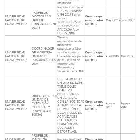
Institución
Profesor Doctorado
UPG en Educaciòn
PROFESOR
UNH 2017-I en el
UNIVERSIDAD
DOCTORADO
Otros cargos
curso:
NACIONAL DE
UPG EN
relacionados
Mayo 2017
Junio 2017
TECNOLOGÌAS DE
HUANCAVELICA
EDUCACIÒN UNH
a (I+D+i)
INFORMACIÒN
2017-I
APLICADA A LA
EDUCACIÒN
Tiene la
responsabilidad de
monitorear,
COORDINADOR
supervisar la labor
UNIVERSIDAD
DE MAESTRIA
acadèmica de la
Otros cargos
NACIONAL DE
UNIDAD DE
Unidad de Posgrado
relacionados
Abril 2016
Abril 2017
HUANCAVELICA
POSGRADO FIES
de la Facultad de
a (I+D+i)
UNH
Ingenierìa de
Electrònica y
Sistemas de la UNH
.
DIRECTOR DE LA
UNIDAD DE ECPS,
TIENE COMO
OBJETIVO
ARTICULAR LA
DIRECTOR DE LA
UNIVERSIDAD
UNIDAD DE
UNIVERSIDAD
CON LA SOCIEDAD
Otros cargos
EXTENSIÓN
Agosto
Agosto
NACIONAL DE
A TRAVÉS DE LA
relacionados
CULTURAL Y
2015
2016
HUANCAVELICA
PROMOCIÓN Y
a (I+D+i)
PROYECCIÓN
DESARROLLO DE
SOCIAL
ACTIVIDADES
CULTURALES,
FLOKLÓRICAS,
SOCIALES Y
DEPORTIVAS.
PROFESOR
UNIVERSIDAD
MAESTRÌA
Profesor PosGrado
Otros cargos