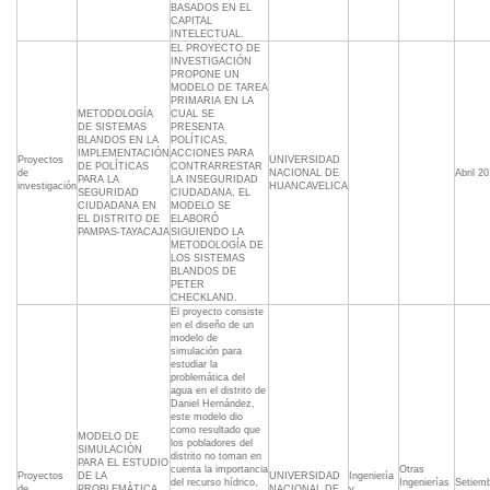
BASADOS EN EL
CAPITAL
INTELECTUAL.
EL PROYECTO DE
INVESTIGACIÓN
PROPONE UN
MODELO DE TAREA
PRIMARIA EN LA
METODOLOGÍA
CUAL SE
DE SISTEMAS
PRESENTA
BLANDOS EN LA
POLÍTICAS,
IMPLEMENTACIÓN
ACCIONES PARA
Proyectos
UNIVERSIDAD
DE POLÍTICAS
CONTRARRESTAR
de
NACIONAL DE
Abril 2
PARA LA
LA INSEGURIDAD
investigación
HUANCAVELICA
SEGURIDAD
CIUDADANA, EL
CIUDADANA EN
MODELO SE
EL DISTRITO DE
ELABORÓ
PAMPAS-TAYACAJA
SIGUIENDO LA
METODOLOGÍA DE
LOS SISTEMAS
BLANDOS DE
PETER
CHECKLAND.
El proyecto consiste
en el diseño de un
modelo de
simulación para
estudiar la
problemática del
agua en el distrito de
Daniel Hernández,
este modelo dio
como resultado que
MODELO DE
los pobladores del
SIMULACIÒN
distrito no toman en
PARA EL ESTUDIO
cuenta la importancia
Otras
Proyectos
DE LA
UNIVERSIDAD
Ingeniería
del recurso hídrico,
Ingenierías
Setiem
de
PROBLEMÀTICA
NACIONAL DE
y