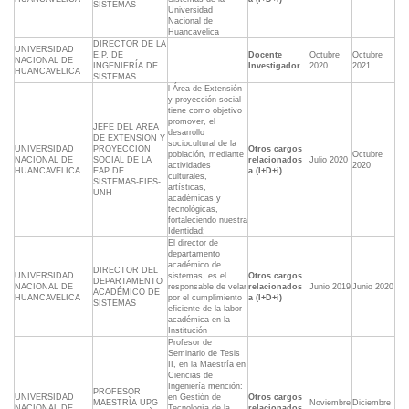
SISTEMAS
Universidad
Nacional de
Huancavelica
DIRECTOR DE LA
UNIVERSIDAD
E.P. DE
Docente
Octubre
Octubre
NACIONAL DE
INGENIERÍA DE
Investigador
2020
2021
HUANCAVELICA
SISTEMAS
l Área de Extensión
y proyección social
tiene como objetivo
promover, el
JEFE DEL AREA
desarrollo
DE EXTENSION Y
sociocultural de la
UNIVERSIDAD
PROYECCION
Otros cargos
población, mediante
Octubre
NACIONAL DE
SOCIAL DE LA
relacionados
Julio 2020
actividades
2020
HUANCAVELICA
EAP DE
a (I+D+i)
culturales,
SISTEMAS-FIES-
artísticas,
UNH
académicas y
tecnológicas,
fortaleciendo nuestra
Identidad;
El director de
departamento
académico de
DIRECTOR DEL
UNIVERSIDAD
sistemas, es el
Otros cargos
DEPARTAMENTO
NACIONAL DE
responsable de velar
relacionados
Junio 2019
Junio 2020
ACADÉMICO DE
HUANCAVELICA
por el cumplimiento
a (I+D+i)
SISTEMAS
eficiente de la labor
académica en la
Institución
Profesor de
Seminario de Tesis
II, en la Maestría en
Ciencias de
Ingeniería mención:
PROFESOR
UNIVERSIDAD
en Gestión de
Otros cargos
MAESTRÌA UPG
Noviembre
Diciembre
NACIONAL DE
Tecnología de la
relacionados