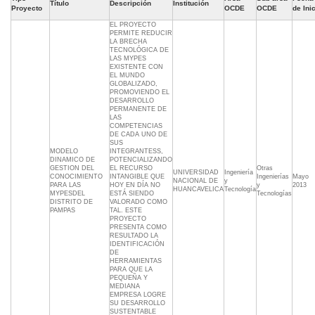
Título
Descripción
Institución
Proyecto
OCDE
OCDE
de Ini
EL PROYECTO
PERMITE REDUCIR
LA BRECHA
TECNOLÓGICA DE
LAS MYPES
EXISTENTE CON
EL MUNDO
GLOBALIZADO,
PROMOVIENDO EL
DESARROLLO
PERMANENTE DE
LAS
COMPETENCIAS
DE CADA UNO DE
SUS
MODELO
INTEGRANTESS,
DINAMICO DE
POTENCIALIZANDO
GESTION DEL
EL RECURSO
Otras
UNIVERSIDAD
Ingeniería
CONOCIMIENTO
INTANGIBLE QUE
Ingenierías
Mayo
NACIONAL DE
y
PARA LAS
HOY EN DÍA NO
y
2013
HUANCAVELICA
Tecnología
MYPESDEL
ESTÁ SIENDO
Tecnologías
DISTRITO DE
VALORADO COMO
PAMPAS
TAL. ESTE
PROYECTO
PRESENTA COMO
RESULTADO LA
IDENTIFICACIÓN
DE
HERRAMIENTAS
PARA QUE LA
PEQUEÑA Y
MEDIANA
EMPRESA LOGRE
SU DESARROLLO
SUSTENTABLE