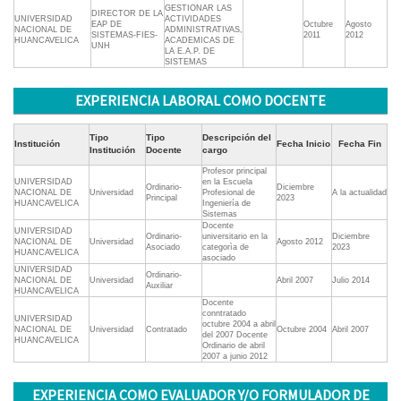
GESTIONAR LAS
DIRECTOR DE LA
UNIVERSIDAD
ACTIVIDADES
EAP DE
Octubre
Agosto
NACIONAL DE
ADMINISTRATIVAS,
SISTEMAS-FIES-
2011
2012
HUANCAVELICA
ACADEMICAS DE
UNH
LA E.A.P. DE
SISTEMAS
EXPERIENCIA LABORAL COMO DOCENTE
Tipo
Tipo
Descripción del
Institución
Fecha Inicio
Fecha Fin
Institución
Docente
cargo
Profesor principal
UNIVERSIDAD
en la Escuela
Ordinario-
Diciembre
NACIONAL DE
Universidad
Profesional de
A la actualidad
Principal
2023
HUANCAVELICA
Ingeniería de
Sistemas
Docente
UNIVERSIDAD
Ordinario-
universitario en la
Diciembre
NACIONAL DE
Universidad
Agosto 2012
Asociado
categorìa de
2023
HUANCAVELICA
asociado
UNIVERSIDAD
Ordinario-
NACIONAL DE
Universidad
Abril 2007
Julio 2014
Auxiliar
HUANCAVELICA
Docente
conntratado
UNIVERSIDAD
octubre 2004 a abril
NACIONAL DE
Universidad
Contratado
Octubre 2004
Abril 2007
del 2007 Docente
HUANCAVELICA
Ordinario de abril
2007 a junio 2012
EXPERIENCIA COMO EVALUADOR Y/O FORMULADOR DE