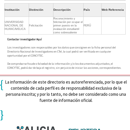
Institución
Distinción
Descripción
País
Web Referencia
Reconocimiento y
UNIVERSIDAD
felicitaciòn por ocupar el
NACIONAL DE
Felicitaciòn
primer puesto en la
PERÚ
HUANCAVELICA
evalauciòn estudiantil
como sobresaliente
Contactar investigador Aquí
Los investigadores son responsables por los datos que consignen en la ficha personal del
Directorio Nacional de Investigadores en CTeI, la cual podrá ser verificada en cualquier
oportunidad por el CONCYTEC.
De comprobarse fraude o falsedad de la información y/o los documentos adjuntados, el
CONCYTEC, podrá dar de baja el registro, sin perjuicio de iniciar las acciones, correspondientes.
{
La información de este directorio es autoreferenciada, por lo que el
contenido de cada perfil es de responsabilidad exclusiva de la
persona inscrita; y por lo tanto, no debe ser considerado como una
fuente de información oficial.
}