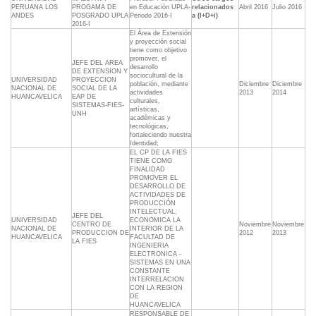
PERUANA LOS
PROGAMA DE
en Educaciòn UPLA-
relacionados
Abril 2016
Julio 2016
ANDES
POSGRADO UPLA
Periodo 2016-I
a (I+D+i)
2016-I
El Área de Extensión
y proyección social
tiene como objetivo
promover, el
JEFE DEL AREA
desarrollo
DE EXTENSION Y
sociocultural de la
UNIVERSIDAD
PROYECCION
población, mediante
Diciembre
Diciembre
NACIONAL DE
SOCIAL DE LA
actividades
2013
2014
HUANCAVELICA
EAP DE
culturales,
SISTEMAS-FIES-
artísticas,
UNH
académicas y
tecnológicas,
fortaleciendo nuestra
Identidad;
EL CP DE LA FIES
TIENE COMO
FINALIDAD
PROMOVER EL
DESARROLLO DE
ACTIVIDADES DE
PRODUCCIÓN
INTELECTUAL,
JEFE DEL
UNIVERSIDAD
ECONOMICA LA
CENTRO DE
Noviembre
Noviembre
NACIONAL DE
INTERIOR DE LA
PRODUCCION DE
2012
2013
HUANCAVELICA
FACULTAD DE
LA FIES
INGENIERIA
ELECTRONICA -
SISTEMAS EN UNA
CONSTANTE
INTERRELACION
CON LA REGION
DE
HUANCAVELICA
RESPONSABLE DE