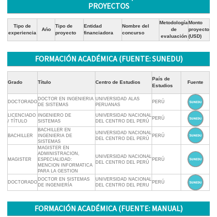
PROYECTOS
Metodología
Monto
Tipo de
Tipo de
Entidad
Nombre del
Ańo
de
proyecto
experiencia
proyecto
financiadora
concurso
evaluación
(USD)
FORMACIÓN ACADÉMICA (FUENTE: SUNEDU)
País de
Grado
Título
Centro de Estudios
Fuente
Estudios
DOCTOR EN INGENIERIA
UNIVERSIDAD ALAS
DOCTORADO
PERÚ
DE SISTEMAS
PERUANAS
LICENCIADO
INGENIERO DE
UNIVERSIDAD NACIONAL
PERÚ
/ TÍTULO
SISTEMAS
DEL CENTRO DEL PERÚ
BACHILLER EN
UNIVERSIDAD NACIONAL
BACHILLER
INGENIERIA DE
PERÚ
DEL CENTRO DEL PERÚ
SISTEMAS
MAGISTER EN
ADMINISTRACION,
UNIVERSIDAD NACIONAL
MAGISTER
ESPECIALIDAD:
PERÚ
DEL CENTRO DEL PERÚ
MENCION INFORMATICA
PARA LA GESTION
DOCTOR EN SISTEMAS
UNIVERSIDAD NACIONAL
DOCTORADO
PERÚ
DE INGENIERÍA
DEL CENTRO DEL PERU
FORMACIÓN ACADÉMICA (FUENTE: MANUAL)