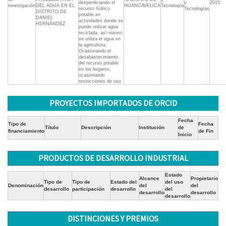
desperdiciando el
y
2015
investigación
DEL AGUA EN EL
HUANCAVELICA
Tecnología
recurso hídrico
Tecnologías
DISTRITO DE
potable en
DANIEL
actividades donde se
HERNÀNDEZ
puede utilizar agua
reciclada, así mismo
se utiliza el agua en
la agricultura.
Ocasionando el
desabastecimiento
del recurso potable
en los hogares,
ocasionando
restricciones de uso
PROYECTOS IMPORTADOS DE ORCID
Fecha
Tipo de
Fecha
Título
Descripción
Institución
de
financiamiento
de Fin
Inicio
PRODUCTOS DE DESARROLLO INDUSTRIAL
Estado
Alcance
Propietario
Tipo de
Tipo de
Estado del
del uso
Denominación
del
del
desarrollo
participación
desarrollo
del
desarrollo
desarrollo
desarrollo
DISTINCIONES Y PREMIOS