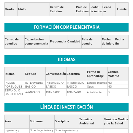
Centro de
País de
Fecha
Fecha
Grado
Título
Fuente
Estudios
Estudios
de inicio
fin
FORMACIÓN COMPLEMENTARIA
Centro de
Capacitación
País de
Fecha
Fecha
Frecuencia
Cantidad
estudios
complementaria
estudio
de inicio
fin
IDIOMAS
Forma de
Lengua
Idioma
Lectura
Conversación
Escritura
aprendizaje
Materna
INGLES
INTERMEDIO
INTERMEDIO
INTERMEDIO
Estudio Instituto
NO
PORTUGUES
BÁSICO
BÁSICO
BÁSICO
Otros
NO
ESPAÑOL O
AVANZADO
AVANZADO
AVANZADO
Autodidacta
SI
CASTELLANO
LÍNEA DE INVESTIGACIÓN
Temática
Temática Médica
Área
Sub área
Disciplina
Ambiental
y de la Salud
Ingeniería y
Otras Ingenierías y
Otras ingenierías y