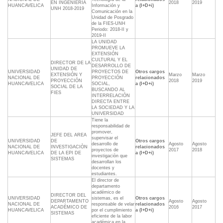
EN INGENIERÌA
2018
2019
HUANCAVELICA
Información y
a (I+D+i)
UNH 2018-2019
Comunicación en la
Unidad de Posgrado
de la FIES-UNH
Periodo: 2018-II y
2019-II
LA UNIDAD
PROMUEVE LA
EXTENSIÓN
CULTURAL Y EL
DIRECTOR DE LA
DESARROLLO DE
UNIDAD DE
UNIVERSIDAD
PROYECTOS DE
Otros cargos
EXTENSIÓN Y
Marzo
Marzo
NACIONAL DE
PROYECCIÓN
relacionados
PROYECCIÓN
2018
2019
HUANCAVELICA
SOCIAL,
a (I+D+i)
SOCIAL DE LA
BUSCANDO AL
FIES
INTERRELACIÓN
DIRECTA ENTRE
LA SOCIEDAD Y LA
UNIVERSIDAD
Tiene la
responsabilidad de
promover,
JEFE DEL AREA
supervisar el
UNIVERSIDAD
DE
Otros cargos
desarrollo de
Agosto
Agosto
NACIONAL DE
INVESTIGACIÒN
relacionados
proyectos de
2017
2018
HUANCAVELICA
DE LA EPI DE
a (I+D+i)
investigaciòn que
SISTEMAS
desarrollan los
docentes y
estudiantes.
El director de
departamento
académico de
DIRECTOR DEL
UNIVERSIDAD
sistemas, es el
Otros cargos
DEPARTAMENTO
Agosto
Agosto
NACIONAL DE
responsable de velar
relacionados
ACADÈMICO DE
2016
2017
HUANCAVELICA
por el cumplimiento
a (I+D+i)
SISTEMAS
eficiente de la labor
académica en la