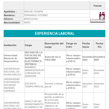
Fuente
Apellidos :
SINCHE CRISPIN
Nombres:
FERNANDO VITERBO
Género:
MASCULINO
Nacionalidad:
PERÚ
EXPERIENCIA LABORAL
Descripción del
Cargo en
Fecha
Fecha
Institución
Cargo
cargo
I+d+i
Inicio
Fin
DECANO DE LA
Universidad
FACULTAD DE
Otros cargos
Autoriad de la
Diciembre
Diciembre
Nacional de
INGENIERÍA
relacionados
FIES-UNH
2023
2025
Huancavelica
ELECTRÓNICA -
a (I+D+i)
SISTEMAS
MIEMBRO
UNIVERSIDAD
Otros cargos
ADMINISTRATIVO
Enero
Diciembre
NACIONAL DE
relacionados
COMISIÓN DE
2023
2023
HUANCAVELICA
a (I+D+i)
ADMISIÓN
UNIVERSIDAD
CONTINENTAL
Otros cargos
DOCENTE
Docente a tiempo
Setiembre
Setiembre
SOCIEDAD
relacionados
TIEMPO PARCIAL
parcial
2017
2023
ANONIMA
a (I+D+i)
CERRADA
Responsable de la
gestión académica
de la Escuela
DIRECTOR DEL
UNIVERSIDAD
Profesional de
Otros cargos
DEPARTAMENTO
Enero
Enero
NACIONAL DE
Ingeniería de
relacionados
ACADÉMICO DE
2022
2023
HUANCAVELICA
Sistemas de la
a (I+D+i)