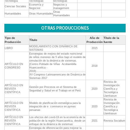
Tecnología
Tecnologías
tecnologías
Economía y
Negocios y
Ciencias Sociales
Negocios
management
Otras
Humanidades
Otras Humanidades
Humanidades
OTRAS PRODUCCIONES
Tipo de
Año de
Título de la
Título
Producción
Producción
fuente
MODELAMIENTO CON DINÁMICA DE
LIBRO
2015
SISTEMAS
Estrategias de mejora del estado nutricional
de niños menores de 5 años bajo el modelo de
simulación de la dinámica de sistemas.
ARTÍCULO EN
(Centro Poblado de Viñas  Acobambilla 
2018
CONGRESO
Huancavelica -
2016).........................................................
XV Congreso Latinoamericano de Dinámica de
Sistemas 2017
Revista de
ARTÍCULO EN
Investigación
Gestión por Procesos en el Sistema de
REVISTA
2020
Científica y
Seguridad y Salud en el Trabajo en el Perú
CIENTÍFICA
Tecnológica
Llamkasun
Revista de
ARTÍCULO EN
Modelo de planificación estratégica para la
Investigación
REVISTA
integración de e  commerce en pymes
2020
Científica y
CIENTÍFICA
peruanas
Tecnológica
Llamkasun
ARTÍCULO EN
Los efectos del covid-19 en la economía de la
REVISTA
población de la región Huancavelica, desde un
2021
Revista Socialium
CIENTÍFICA
enfoque de la dinámica de sistemas
Estrategia de diferenciación para mejorar la