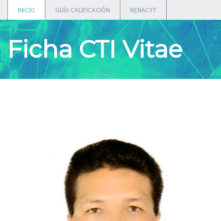
INICIO
GUÍA CALIFICACIÓN
RENACYT
Ficha CTI Vitae