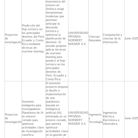
importancia del
turismo en
América exige
herramientas
modernas que
permitan
anticipar la
Predicción del
demanda
flujo turístico en
turística y
los principales
UNIVERSIDAD
Proyectos
optimizar la
Computación y
destinos del Perú,
PRIVADA
Ciencias
de
planificación de
ciencias de la
Junio 202
Ecuador y Costa
NORBERT
Naturales
investigación
destinos. El
información
Rica mediante
WIENER S.A.
estudio propone
técnicas de
aplicar técnicas
machine learning
de machine
learning para
predecir el flujo
turístico en los
principales
destinos de
Perú, Ecuador y
Costa Rica.
El presente
proyecto propone
el diseño e
implementación
de una
Asistente
plataforma
inteligente para
basada en
investigadores:
inteligencia
Plataforma de IA
artificial (IA),
UNIVERSIDAD
Ingenierías
Proyectos
Ingeniería
en entorno
entrenada en un
PRIVADA
Eléctrica,
de
y
Junio 202
cerrado para
entorno cerrado,
NORBERT
Electrónica e
investigación
Tecnología
optimizar
que permita
WIENER S.A.
Informática
actividades clave
optimizar
de investigación
actividades clave
científica
en la gestión de