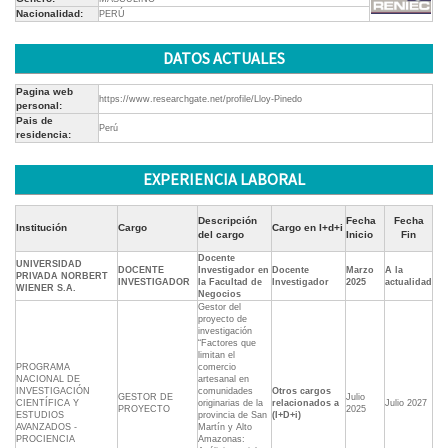
Nacionalidad:
PERÚ
DATOS ACTUALES
Pagina web
https://www.researchgate.net/profile/Lloy-Pinedo
personal:
Pais de
Perú
residencia:
EXPERIENCIA LABORAL
Descripción
Fecha
Fecha
Institución
Cargo
Cargo en I+d+i
del cargo
Inicio
Fin
Docente
UNIVERSIDAD
DOCENTE
Investigador en
Docente
Marzo
A la
PRIVADA NORBERT
INVESTIGADOR
la Facultad de
Investigador
2025
actualidad
WIENER S.A.
Negocios
Gestor del
proyecto de
investigación
“Factores que
limitan el
PROGRAMA
comercio
NACIONAL DE
artesanal en
INVESTIGACIÓN
comunidades
Otros cargos
GESTOR DE
Julio
CIENTÍFICA Y
originarias de la
relacionados a
Julio 2027
PROYECTO
2025
ESTUDIOS
provincia de San
(I+D+i)
AVANZADOS -
Martín y Alto
PROCIENCIA
Amazonas: