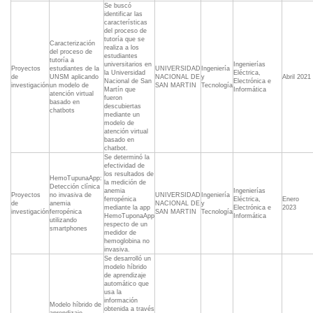
Se buscó
identificar las
características
del proceso de
tutoría que se
Caracterización
realiza a los
del proceso de
estudiantes
tutoría a
universitarios en
Ingenierías
Proyectos
estudiantes de la
UNIVERSIDAD
Ingeniería
la Universidad
Eléctrica,
de
UNSM aplicando
NACIONAL DE
y
Abril 2021
Nacional de San
Electrónica e
investigación
un modelo de
SAN MARTIN
Tecnología
Martín que
Informática
atención virtual
fueron
basado en
descubiertas
chatbots
mediante un
modelo de
atención virtual
basado en
chatbot.
Se determinó la
efectividad de
los resultados de
HemoTupunaApp:
la medición de
Detección clínica
anemia
Ingenierías
Proyectos
no invasiva de
UNIVERSIDAD
Ingeniería
ferropénica
Eléctrica,
Enero
de
anemia
NACIONAL DE
y
mediante la app
Electrónica e
2023
investigación
ferropénica
SAN MARTIN
Tecnología
HemoTuponaApp
Informática
utilizando
respecto de un
smartphones
medidor de
hemoglobina no
invasiva.
Se desarrolló un
modelo híbrido
de aprendizaje
automático que
usa la
información
Modelo híbrido de
obtenida a través