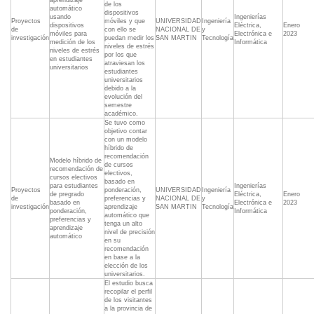
aprendizaje
de los
automático
dispositivos
usando
Ingenierías
Proyectos
móviles y que
UNIVERSIDAD
Ingeniería
dispositivos
Eléctrica,
Enero
de
con ello se
NACIONAL DE
y
móviles para
Electrónica e
2023
investigación
puedan medir los
SAN MARTIN
Tecnología
medición de los
Informática
niveles de estrés
niveles de estrés
por los que
en estudiantes
atraviesan los
universitarios
estudiantes
universitarios
debido a la
evolución del
semestre
académico.
Se tuvo como
objetivo contar
con un modelo
híbrido de
recomendación
Modelo híbrido de
de cursos
recomendación de
electivos,
cursos electivos
basado en
para estudiantes
Ingenierías
Proyectos
ponderación,
UNIVERSIDAD
Ingeniería
de pregrado
Eléctrica,
Enero
de
preferencias y
NACIONAL DE
y
basado en
Electrónica e
2023
investigación
aprendizaje
SAN MARTIN
Tecnología
ponderación,
Informática
automático que
preferencias y
tenga un alto
aprendizaje
nivel de precisión
automático
en su
recomendación
en base a la
elección de los
universitarios.
El estudio busca
recopilar el perfil
de los visitantes
a la provincia de