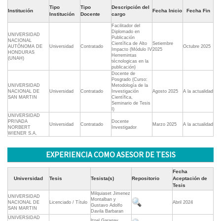
Tipo
Tipo
Descripción del
Institución
Fecha Inicio
Fecha Fin
Institución
Docente
cargo
Facilitador del
Diplomado en
UNIVERSIDAD
Publicación
NACIONAL
Científica de Alto
Setiembre
AUTÓNOMA DE
Universidad
Contratado
Octubre 2025
Impacto (Módulo IV
2025
HONDURAS
Herremintas
(UNAH)
técnologicas en la
publicación)
Docente de
Posgrado (Curso:
UNIVERSIDAD
Metodología de la
NACIONAL DE
Universidad
Contratado
Investigación
Agosto 2025
A la actualidad
SAN MARTIN
Científica,
Seminario de Tesis
I)
UNIVERSIDAD
PRIVADA
Docente
Universidad
Contratado
Marzo 2025
A la actualidad
NORBERT
Investigador
WIENER S.A.
EXPERIENCIA COMO ASESOR DE TESIS
Fecha
Universidad
Tesis
Tesista(s)
Repositorio
Aceptación de
Tesis
Milquiaset Jimenez
UNIVERSIDAD
Montalban y
NACIONAL DE
Licenciado / Título
Abril 2024
Gustavo Adolfo
SAN MARTIN
Davila Barbaran
UNIVERSIDAD
Itzel Garagay