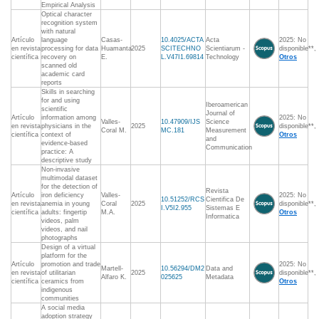
Empirical Analysis
Optical character
recognition system
with natural
Artículo
language
Casas-
10.4025/ACTA
Acta
2025: No
en revista
processing for data
Huamanta
2025
SCITECHNO
Scientiarum -
disponible**,
científica
recovery on
E.
L.V47I1.69814
Technology
Otros
scanned old
academic card
reports
Skills in searching
for and using
Iberoamerican
scientific
Journal of
Artículo
information among
2025: No
Valles-
10.47909/IJS
Science
en revista
physicians in the
2025
disponible**,
Coral M.
MC.181
Measurement
científica
context of
Otros
and
evidence-based
Communication
practice: A
descriptive study
Non-invasive
multimodal dataset
for the detection of
Revista
Artículo
iron deficiency
Valles-
2025: No
10.51252/RCS
Cientifica De
en revista
anemia in young
Coral
2025
disponible**,
I.V5I2.955
Sistemas E
científica
adults: fingertip
M.A.
Otros
Informatica
videos, palm
videos, and nail
photographs
Design of a virtual
platform for the
Artículo
promotion and trade
2025: No
Martell-
10.56294/DM2
Data and
en revista
of utilitarian
2025
disponible**,
Alfaro K.
025625
Metadata
científica
ceramics from
Otros
indigenous
communities
A social media
adoption strategy