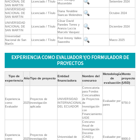
NACIONAL DE
Licenciado / Título
Setiembre 2024
Mozombite
SAN MARTIN
UNIVERSIDAD
Diana Yeraldine
NACIONAL DE
Licenciado / Título
Octubre 2024
Siancas Melendres
SAN MARTIN
César David
UNIVERSIDAD
Paredes Torres y
NACIONAL DE
Licenciado / Título
Diciembre 2024
Aranza Luccia
SAN MARTIN
Marcelo Vasquez
Universidad
Pool Antony Valles
Nacional de San
Licenciado / Título
Marzo 2025
Saavedra
Martín
EXPERIENCIA COMO EVALUADOR Y/O FORMULADOR DE
PROYECTOS
Metodología
Monto
Tipo de
Entidad
Nombre del
Ańo
Tipo de proyecto
de
proyecto
experiencia
financiadora
concurso
evaluación
(USD)
Convocatoria
para Fondos
Concursables
Experiencia
Proyectos de
UNIVERSIDAD
de Proyectos
Evaluador por
como
2025
investigación
INTERNACIONAL
de
9750.0
pares
Evaluador
aplicada
DEL ECUADOR
Investigación
con
Financiamiento
UIDE
Concurso
Anual de
Investigación
Docente
Experiencia
Proyectos de
Universidad de
(CAID) y
Evaluador por
como
2025
investigación
9000.0