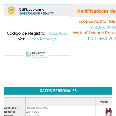
Scopus Author Ident
5722638959
Web of Science Resea
Código de Registro:
P0220665
MGT-1560-202
Ver:
Ficha Renacyt
DATOS PERSONALES
Fuente
Apellidos :
PINEDO TUANAMA
Nombres:
LLOY POOL
Género:
MASCULINO