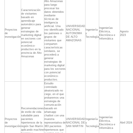
Alto Amazonas
para luego
procesar los
Caracterización
datos obtenidos
de visitantes
mediante
basado en
técnicas de
aprendizaje
inteligencia
automático para
artificial. Una
UNIVERSIDAD
generar
Ingenierías
Proyectos
vez identificado
NACIONAL
Ingeniería
estrategias de
Eléctrica,
Agosto
de
los patrones o
AUTONOMA
y
marketing digital
Electrónica e
2023
investigación
grupos de
DE ALTO
Tecnología
en sectores con
Informática
visitantes que
AMAZONAS
potencial
comparten
económico-
características
productivo en la
similares, se
provincia de Alto
procederá a
Amazonas
generar
estrategias de
marketing digital
para los sectores
con potencial
económico-
productivo.
Estudio
controlado
aleatorizado no
ciego, en el que
probaremos una
estrategia de
comunicación
Recomendaciones
basado en
de estilo de vida
whatsapp
saludable para
chatbot con una
Ingenierías
Proyectos
pacientes
muestra
UNIVERSIDAD
Ingeniería
Eléctrica,
de
hipertensos de la
representativa de
NACIONAL DE
y
Abril 2024
Electrónica e
investigación
región San Martín
383 pacientes
SAN MARTIN
Tecnología
Informática
aplicando machine
hipertensos que