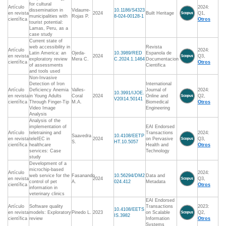
for cultural
Artículo
2024:
dissemination in
Vidaurre-
10.1186/S4323
en revista
2024
Built Heritage
Q1,
municipalities with
Rojas P.
8-024-00128-1
científica
Otros
tourist potential:
Lamas, Peru, as a
case study
Current state of
web accessibility in
Revista
Artículo
2024:
Latin America: an
Ojeda-
10.3989/RED
Espanola de
en revista
2024
Q3,
exploratory review
Mera C.
C.2024.1.1464
Documentacion
científica
Otros
of assessments
Cientifica
and tools used
Non-Invasive
Detection of Iron
International
Artículo
Deficiency Anemia
Valles-
Journal of
2024:
10.3991/IJOE.
en revista
in Young Adults
Coral
2024
Online and
Q2,
V20I14.50141
científica
Through Finger-Tip
M.A.
Biomedical
Otros
Video Image
Engineering
Analysis
Analysis of the
implementation of
EAI Endorsed
Artículo
teletraining and
Transactions
2024:
Saavedra
10.4108/EETP
en revista
teleIEC in
2024
on Pervasive
Q3,
S.
HT.10.5057
científica
healthcare
Health and
Otros
services: Case
Technology
study
Development of a
microchip-based
Artículo
2024:
web service for the
Fasanando
10.56294/DM2
Data and
en revista
2024
Q3,
control of pet
A.
024.412
Metadata
científica
Otros
information in
veterinary clinics
EAI Endorsed
Artículo
Software quality
Transactions
2023:
10.4108/EETS
en revista
models: Exploratory
Pinedo L.
2023
on Scalable
Q2,
IS.3982
científica
review
Information
Otros
Systems