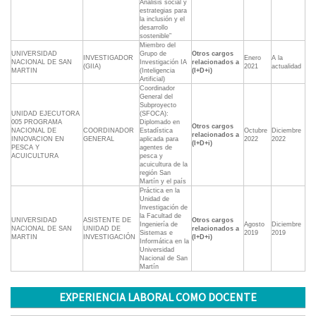
Análisis social y
estrategias para
la inclusión y el
desarrollo
sostenible”
Miembro del
UNIVERSIDAD
Grupo de
Otros cargos
INVESTIGADOR
Enero
A la
NACIONAL DE SAN
Investigación IA
relacionados a
(GIIA)
2021
actualidad
MARTIN
(Inteligencia
(I+D+i)
Artificial)
Coordinador
General del
Subproyecto
UNIDAD EJECUTORA
(SFOCA):
005 PROGRAMA
Diplomado en
Otros cargos
NACIONAL DE
COORDINADOR
Estadística
Octubre
Diciembre
relacionados a
INNOVACION EN
GENERAL
aplicada para
2022
2022
(I+D+i)
PESCA Y
agentes de
ACUICULTURA
pesca y
acuicultura de la
región San
Martín y el país
Práctica en la
Unidad de
Investigación de
la Facultad de
UNIVERSIDAD
ASISTENTE DE
Otros cargos
Ingeniería de
Agosto
Diciembre
NACIONAL DE SAN
UNIDAD DE
relacionados a
Sistemas e
2019
2019
MARTIN
INVESTIGACIÓN
(I+D+i)
Informática en la
Universidad
Nacional de San
Martín
EXPERIENCIA LABORAL COMO DOCENTE