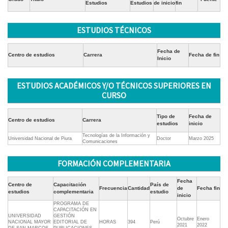
Estudios
Estudios
de inicio
fin
ESTUDIOS TÉCNICOS
Fecha de
Centro de estudios
Carrera
Fecha de fin
Inicio
ESTUDIOS ACADÉMICOS Y/O TÉCNICOS SUPERIORES EN
CURSO
Tipo de
Fecha de
Centro de estudios
Carrera
estudios
inicio
Tecnologías de la Información y
Universidad Nacional de Piura
Doctor
Marzo 2025
Comunicaciones
FORMACIÓN COMPLEMENTARIA
Fecha
Centro de
Capacitación
País de
Frecuencia
Cantidad
de
Fecha fin
estudios
complementaria
estudio
inicio
PROGRAMA DE
CAPACITACIÓN EN
UNIVERSIDAD
GESTIÓN
Octubre
Enero
NACIONAL MAYOR
EDITORIAL DE
HORAS
394
Perú
2021
2022