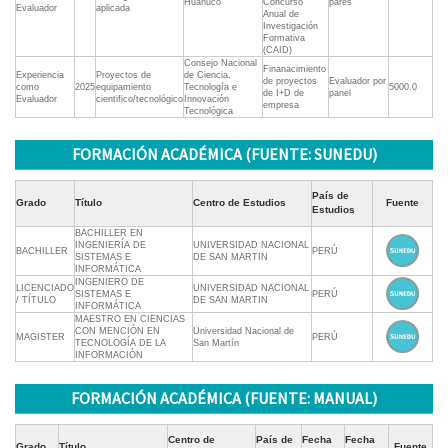
Huánuco
Concurso
pares
Evaluador
aplicada
Anual de
Investigación
Formativa
(CAID)
Consejo Nacional
Finanacimiento
Experiencia
Proyectos de
de Ciencia,
de proyectos
Evaluador por
como
2025
equipamiento
Tecnología e
5000.0
de I+D de
panel
Evaluador
cientifico/tecnológico
Innovación
empresa
Tecnológica
FORMACIÓN ACADÉMICA (FUENTE: SUNEDU)
País de
Grado
Título
Centro de Estudios
Fuente
Estudios
BACHILLER EN
INGENIERÍA DE
UNIVERSIDAD NACIONAL
BACHILLER
PERÚ
SISTEMAS E
DE SAN MARTIN
INFORMÁTICA
INGENIERO DE
LICENCIADO
UNIVERSIDAD NACIONAL
SISTEMAS E
PERÚ
/ TÍTULO
DE SAN MARTIN
INFORMÁTICA
MAESTRO EN CIENCIAS
CON MENCIÓN EN
Universidad Nacional de
MAGISTER
PERÚ
TECNOLOGÍA DE LA
San Martín
INFORMACIÓN
FORMACIÓN ACADÉMICA (FUENTE: MANUAL)
Centro de
País de
Fecha
Fecha
Grado
Título
Fuente