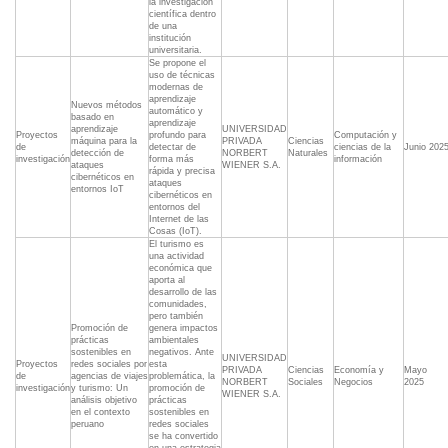
la investigación
científica dentro
de una
institución
universitaria.
Se propone el
uso de técnicas
modernas de
aprendizaje
Nuevos métodos
automático y
basado en
aprendizaje
aprendizaje
UNIVERSIDAD
Proyectos
profundo para
Computación y
máquina para la
PRIVADA
Ciencias
de
detectar de
ciencias de la
Junio 202
detección de
NORBERT
Naturales
investigación
forma más
información
ataques
WIENER S.A.
rápida y precisa
cibernéticos en
ataques
entornos IoT
cibernéticos en
entornos del
Internet de las
Cosas (IoT).
El turismo es
una actividad
económica que
aporta al
desarrollo de las
comunidades,
pero también
Promoción de
genera impactos
prácticas
ambientales
sostenibles en
negativos. Ante
UNIVERSIDAD
Proyectos
redes sociales por
esta
PRIVADA
Ciencias
Economía y
Mayo
de
agencias de viajes
problemática, la
NORBERT
Sociales
Negocios
2025
investigación
y turismo: Un
promoción de
WIENER S.A.
análisis objetivo
prácticas
en el contexto
sostenibles en
peruano
redes sociales
se ha convertido