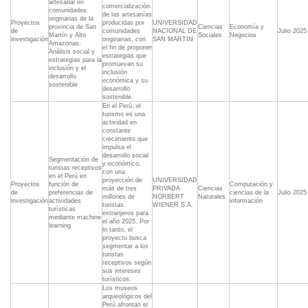
artesanal en
comercialización
comunidades
de las artesanías
originarias de la
Proyectos
producidas por
UNIVERSIDAD
provincia de San
Ciencias
Economía y
de
comunidades
NACIONAL DE
Julio 2025
Martín y Alto
Sociales
Negocios
investigación
originarias, con
SAN MARTIN
Amazonas:
el fin de proponer
Análisis social y
estrategias que
estrategias para la
promuevan su
inclusión y el
inclusión
desarrollo
económica y su
sostenible
desarrollo
sostenible.
En el Perú, el
turismo es una
actividad en
constante
crecimiento que
impulsa el
desarrollo social
Segmentación de
y económico,
turistas receptivos
con una
en el Perú en
proyección de
UNIVERSIDAD
Proyectos
función de
Computación y
más de tres
PRIVADA
Ciencias
de
preferencias de
ciencias de la
Julio 2025
millones de
NORBERT
Naturales
investigación
actividades
información
turistas
WIENER S.A.
turísticas
extranjeros para
mediante machine
el año 2025. Por
learning
lo tanto, el
proyecto busca
segmentar a los
turistas
receptivos según
sus intereses
turísticos.
Los museos
arqueológicos del
Perú afrontan el