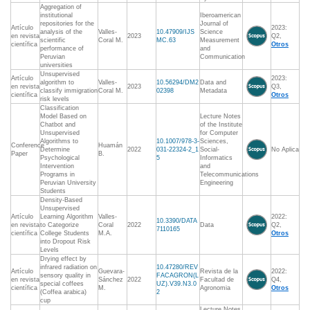
Aggregation of
institutional
Iberoamerican
repositories for the
Journal of
Artículo
2023:
analysis of the
Valles-
10.47909/IJS
Science
en revista
2023
Q2,
scientific
Coral M.
MC.63
Measurement
científica
Otros
performance of
and
Peruvian
Communication
universities
Unsupervised
Artículo
2023:
algorithm to
Valles-
10.56294/DM2
Data and
en revista
2023
Q3,
classify immigration
Coral M.
02398
Metadata
científica
Otros
risk levels
Classification
Model Based on
Lecture Notes
Chatbot and
of the Institute
Unsupervised
for Computer
Algorithms to
10.1007/978-3-
Sciences,
Conference
Huamán
Determine
2022
031-22324-2_1
Social-
No Aplica
Paper
B.
Psychological
5
Informatics
Intervention
and
Programs in
Telecommunications
Peruvian University
Engineering
Students
Density-Based
Unsupervised
Artículo
Learning Algorithm
Valles-
2022:
10.3390/DATA
en revista
to Categorize
Coral
2022
Data
Q2,
7110165
científica
College Students
M.A.
Otros
into Dropout Risk
Levels
Drying effect by
infrared radiation on
10.47280/REV
Artículo
Guevara-
Revista de la
2022:
sensory quality in
FACAGRON(L
en revista
Sánchez
2022
Facultad de
Q4,
special coffees
UZ).V39.N3.0
científica
M.
Agronomia
Otros
(Coffea arabica)
2
cup
Lecture Notes