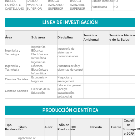
INGLES
BÁSICO
BÁSICO
BÁSICO
Estudio Instituto
NO
ESPAÑOL O
AVANZADO
AVANZADO
AVANZADO
Autodidacta
NO
CASTELLANO
SUPERIOR
SUPERIOR
SUPERIOR
LÍNEA DE INVESTIGACIÓN
Temática
Temática Médica
Área
Sub área
Disciplina
Ambiental
y de la Salud
Ingenierías
Ingeniería de
Ingeniería y
Eléctrica,
sistemas y
Tecnología
Electrónica e
comunicaciones
Informática
Ingenierías
Ingeniería y
Eléctrica,
Automatización y
Tecnología
Electrónica e
sistemas de control
Informática
Economía y
Negocios y
Ciencias Sociales
Negocios
management
Educación general
Ciencias de la
(incluye
Ciencias Sociales
Educación
capacitación,
pedadogía)
PRODUCCIÓN CIENTÍFICA
Cuartil
Tipo
Año de
de
Título
Autor
DOI
Revista
Fuente
Producción
Producción
ScimagoJR
o JCR*
Application of