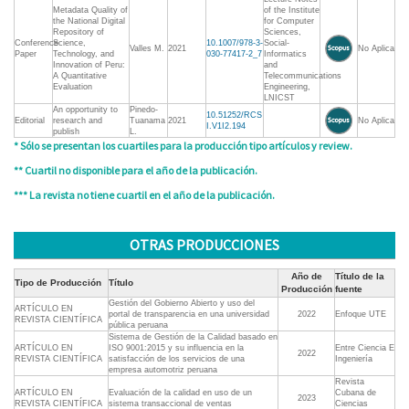
Metadata Quality of
of the Institute
the National Digital
for Computer
Repository of
Sciences,
Conference
Science,
10.1007/978-3-
Social-
Valles M.
2021
No Aplica
Paper
Technology, and
030-77417-2_7
Informatics
Innovation of Peru:
and
A Quantitative
Telecommunications
Evaluation
Engineering,
LNICST
An opportunity to
Pinedo-
10.51252/RCS
Editorial
research and
Tuanama
2021
No Aplica
I.V1I2.194
publish
L.
* Sólo se presentan los cuartiles para la producción tipo artículos y review.
** Cuartil no disponible para el año de la publicación.
*** La revista no tiene cuartil en el año de la publicación.
OTRAS PRODUCCIONES
Año de
Título de la
Tipo de Producción
Título
Producción
fuente
Gestión del Gobierno Abierto y uso del
ARTÍCULO EN
portal de transparencia en una universidad
2022
Enfoque UTE
REVISTA CIENTÍFICA
pública peruana
Sistema de Gestión de la Calidad basado en
ARTÍCULO EN
ISO 9001:2015 y su influencia en la
Entre Ciencia E
2022
REVISTA CIENTÍFICA
satisfacción de los servicios de una
Ingeniería
empresa automotriz peruana
Revista
ARTÍCULO EN
Evaluación de la calidad en uso de un
Cubana de
2023
REVISTA CIENTÍFICA
sistema transaccional de ventas
Ciencias