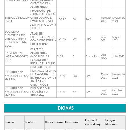
DE SAN MARCOS
PUBLICACIONES
CIENTÍFICAS Y
ACADÉMICAS
PROGRAMA DE
CAPACITACIÓN EN
BIBLIOLATINO.COM
OPEN JOURNAL
Octubre
Noviembre
HORAS
38
Perú
S.A.C.
SYSTEM 3, NIVEL
2021
2021
ADMINISTRADOR Y
GESTOR
SOCIEDAD
ANÁLISIS
CIENTIFICA DE
ESTRUCTURALES
Abril
Mayo
BIBLIOMETRIA Y
HORAS
30
Perú
CON VOSVIEWER Y
2024
2024
CIENCIOMETRIA
BIBLIOSHINY
S.A.C.
PASANTÍA
UNIVERSIDAD
ACADÉMICA
Julio
LATINA DE COSTA
(MODELOS DE
DIAS
5
Costa Rica
Julio 2025
2025
RICA
ECUACIONES
ESTRUCTURALES)
DIPLOMADO EN
FORTALECIMIENTO
UNIVERSIDAD
DE CAPACIDADES
Mayo
Noviembre
NACIONAL DE SAN
HORAS
384
Perú
EN REDACCIÓN DE
2021
2021
MARTIN
ARTÍCULOS
CIENTÍFICOS
UNIVERSIDAD
DIPLOMADO EN
Julio
Octubre
NACIONAL DE SAN
ESTADÍSTICA
HORAS
620
Perú
2022
2022
MARTIN
APLICADA
IDIOMAS
Forma de
Lengua
Idioma
Lectura
Conversación
Escritura
aprendizaje
Materna