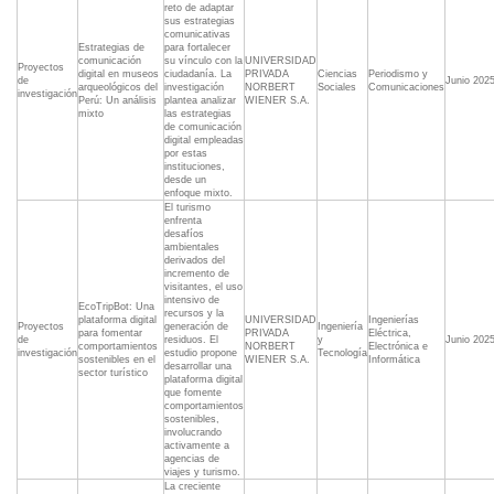
reto de adaptar
sus estrategias
comunicativas
Estrategias de
para fortalecer
comunicación
su vínculo con la
UNIVERSIDAD
Proyectos
digital en museos
ciudadanía. La
PRIVADA
Ciencias
Periodismo y
de
Junio 202
arqueológicos del
investigación
NORBERT
Sociales
Comunicaciones
investigación
Perú: Un análisis
plantea analizar
WIENER S.A.
mixto
las estrategias
de comunicación
digital empleadas
por estas
instituciones,
desde un
enfoque mixto.
El turismo
enfrenta
desafíos
ambientales
derivados del
incremento de
visitantes, el uso
intensivo de
EcoTripBot: Una
recursos y la
plataforma digital
UNIVERSIDAD
Ingenierías
Proyectos
generación de
Ingeniería
para fomentar
PRIVADA
Eléctrica,
de
residuos. El
y
Junio 202
comportamientos
NORBERT
Electrónica e
investigación
estudio propone
Tecnología
sostenibles en el
WIENER S.A.
Informática
desarrollar una
sector turístico
plataforma digital
que fomente
comportamientos
sostenibles,
involucrando
activamente a
agencias de
viajes y turismo.
La creciente