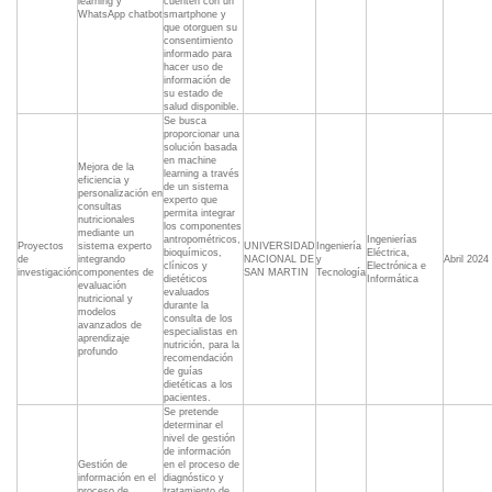
learning y
cuenten con un
WhatsApp chatbot
smartphone y
que otorguen su
consentimiento
informado para
hacer uso de
información de
su estado de
salud disponible.
Se busca
proporcionar una
solución basada
en machine
Mejora de la
learning a través
eficiencia y
de un sistema
personalización en
experto que
consultas
permita integrar
nutricionales
los componentes
mediante un
antropométricos,
Ingenierías
Proyectos
sistema experto
UNIVERSIDAD
Ingeniería
bioquímicos,
Eléctrica,
de
integrando
NACIONAL DE
y
Abril 2024
clínicos y
Electrónica e
investigación
componentes de
SAN MARTIN
Tecnología
dietéticos
Informática
evaluación
evaluados
nutricional y
durante la
modelos
consulta de los
avanzados de
especialistas en
aprendizaje
nutrición, para la
profundo
recomendación
de guías
dietéticas a los
pacientes.
Se pretende
determinar el
nivel de gestión
de información
Gestión de
en el proceso de
información en el
diagnóstico y
proceso de
tratamiento de