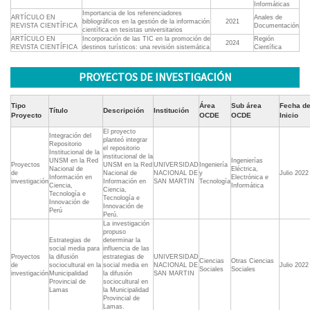
Informáticas
Importancia de los referenciadores
ARTÍCULO EN
Anales de
bibliográficos en la gestión de la información
2021
REVISTA CIENTÍFICA
Documentación
científica en tesistas universitarios
ARTÍCULO EN
Incorporación de las TIC en la promoción de
Región
2024
REVISTA CIENTÍFICA
destinos turísticos: una revisión sistemática
Científica
PROYECTOS DE INVESTIGACIÓN
Tipo
Área
Sub área
Fecha d
Título
Descripción
Institución
Proyecto
OCDE
OCDE
Inicio
El proyecto
Integración del
planteó integrar
Repositorio
el repositorio
Institucional de la
institucional de la
UNSM en la Red
Ingenierías
Proyectos
UNSM en la Red
UNIVERSIDAD
Ingeniería
Nacional de
Eléctrica,
de
Nacional de
NACIONAL DE
y
Julio 2022
Información en
Electrónica e
investigación
Información en
SAN MARTIN
Tecnología
Ciencia,
Informática
Ciencia,
Tecnología e
Tecnología e
Innovación de
Innovación de
Perú
Perú.
La investigación
propuso
Estrategias de
determinar la
social media para
influencia de las
Proyectos
la difusión
estrategias de
UNIVERSIDAD
Ciencias
Otras Ciencias
de
sociocultural en la
social media en
NACIONAL DE
Julio 2022
Sociales
Sociales
investigación
Municipalidad
la difusión
SAN MARTIN
Provincial de
sociocultural en
Lamas
la Municipalidad
Provincial de
Lamas.