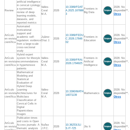
artificial intelligence
in cervical cytology:
Valles-
10.3389/FDAT
2026: No
a systematic
Frontiers in
Review
Coral
2026
A.2025.167886
disponible**,
review of deep
Big Data
M.A.
3
Otros
learning models,
datasets, and
reported metrics
Automated
motivational
support and
Artículo
10.3389/FEDU
2026: No
academic self-
Juárez-
Frontiers in
en revista
2026
C.2026.17846
disponible**,
regulation: evidence
Díaz J.
Education
científica
02
Otros
from a large-scale
cross-sectional
study
Hybrid expert
Artículo
system for lifestyle
Valles-
Frontiers in
2026: No
10.3389/FRAI.
en revista
recommendations
Coral
2026
Artificial
disponible**,
2026.1794925
científica
in hypertensive
M.A.
Intelligence
Otros
patients
Mathematical
Modeling and
Statistical
Evaluation of
Hybrid Deep
Artículo
Learning
Valles-
2026: No
10.3390/MATH
en revista
Architectures for
Coral
2026
Mathematics
disponible**,
14071139
científica
Multiclass
M.A.
Otros
Classification of
Cervical Cells in
Digital
Papanicolaou
Images
Publication times
and costs in Open
Artículo
2026: No
Access journals: A
Nuñez
10.36253/JLI
en revista
2026
Jlis It
disponible**,
thematic analysis
J.P.C.
S.IT-725