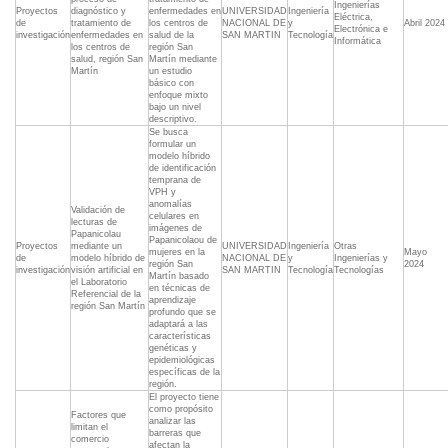
Ingenierías
Proyectos
diagnóstico y
enfermedades en
UNIVERSIDAD
Ingeniería
Eléctrica,
de
tratamiento de
los centros de
NACIONAL DE
y
Abril 2024
Electrónica e
investigación
enfermedades en
salud de la
SAN MARTIN
Tecnología
Informática
los centros de
región San
salud, región San
Martín mediante
Martín
un estudio
básico con
enfoque mixto
bajo un nivel
descriptivo.
Se busca
formular un
modelo híbrido
de identificación
temprana de
VPH y
anomalías
Validación de
celulares en
lecturas de
imágenes de
Papanicolau
Papanicolaou de
Proyectos
mediante un
UNIVERSIDAD
Ingeniería
Otras
mujeres en la
Mayo
de
modelo híbrido de
NACIONAL DE
y
Ingenierías y
región San
2024
investigación
visión artificial en
SAN MARTIN
Tecnología
Tecnologías
Martín basado
el Laboratorio
en técnicas de
Referencial de la
aprendizaje
región San Martín
profundo que se
adaptará a las
características
genéticas y
epidemiológicas
específicas de la
región.
El proyecto tiene
como propósito
Factores que
analizar las
limitan el
barreras que
comercio
afectan la