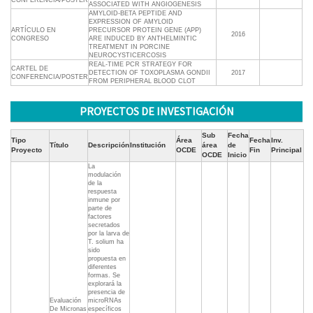
CONFERENCIA/POSTER
ASSOCIATED WITH ANGIOGENESIS
AMYLOID-BETA PEPTIDE AND
EXPRESSION OF AMYLOID
ARTÍCULO EN
PRECURSOR PROTEIN GENE (APP)
2016
CONGRESO
ARE INDUCED BY ANTHELMINTIC
TREATMENT IN PORCINE
NEUROCYSTICERCOSIS
REAL-TIME PCR STRATEGY FOR
CARTEL DE
DETECTION OF TOXOPLASMA GONDII
2017
CONFERENCIA/POSTER
FROM PERIPHERAL BLOOD CLOT
PROYECTOS DE INVESTIGACIÓN
Sub
Fecha
Tipo
Área
Fecha
Inv.
Título
Descripción
Institución
área
de
Proyecto
OCDE
Fin
Principal
OCDE
Inicio
La
modulación
de la
respuesta
inmune por
parte de
factores
secretados
por la larva de
T. solium ha
sido
propuesta en
diferentes
formas. Se
explorará la
presencia de
Evaluación
microRNAs
De Micronas
específicos