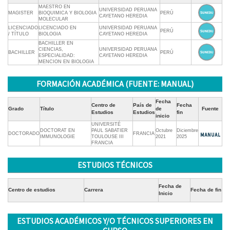
MAESTRO EN
UNIVERSIDAD PERUANA
MAGISTER
BIOQUIMICA Y BIOLOGIA
PERÚ
CAYETANO HEREDIA
MOLECULAR
LICENCIADO
LICENCIADO EN
UNIVERSIDAD PERUANA
PERÚ
/ TÍTULO
BIOLOGIA
CAYETANO HEREDIA
BACHILLER EN
CIENCIAS,
UNIVERSIDAD PERUANA
BACHILLER
PERÚ
ESPECIALIDAD:
CAYETANO HEREDIA
MENCION EN BIOLOGIA
FORMACIÓN ACADÉMICA (FUENTE: MANUAL)
Fecha
Centro de
País de
Fecha
Grado
Título
de
Fuente
Estudios
Estudios
fin
inicio
UNIVERSITÉ
DOCTORAT EN
PAUL SABATIER
Octubre
Diciembre
DOCTORADO
FRANCIA
IMMUNOLOGIE
TOULOUSE III
2021
2025
FRANCIA
ESTUDIOS TÉCNICOS
Fecha de
Centro de estudios
Carrera
Fecha de fin
Inicio
ESTUDIOS ACADÉMICOS Y/O TÉCNICOS SUPERIORES EN