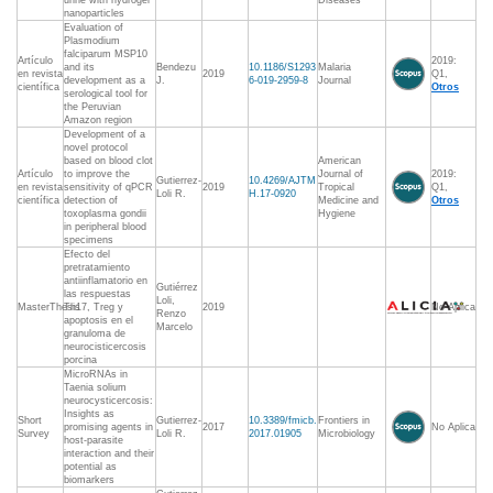
urine with hydrogel
Diseases
nanoparticles
Evaluation of
Plasmodium
falciparum MSP10
Artículo
2019:
and its
Bendezu
10.1186/S1293
Malaria
en revista
2019
Q1,
development as a
J.
6-019-2959-8
Journal
científica
Otros
serological tool for
the Peruvian
Amazon region
Development of a
novel protocol
based on blood clot
American
Artículo
to improve the
Journal of
2019:
Gutierrez-
10.4269/AJTM
en revista
sensitivity of qPCR
2019
Tropical
Q1,
Loli R.
H.17-0920
científica
detection of
Medicine and
Otros
toxoplasma gondii
Hygiene
in peripheral blood
specimens
Efecto del
pretratamiento
antiinflamatorio en
Gutiérrez
las respuestas
Loli,
MasterThesis
Th17, Treg y
2019
No Aplica
Renzo
apoptosis en el
Marcelo
granuloma de
neurocisticercosis
porcina
MicroRNAs in
Taenia solium
neurocysticercosis:
Insights as
Short
Gutierrez-
10.3389/fmicb.
Frontiers in
promising agents in
2017
No Aplica
Survey
Loli R.
2017.01905
Microbiology
host-parasite
interaction and their
potential as
biomarkers