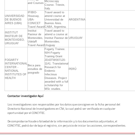
Microscopy
and Courses
Course. Trieste,
Italy.
IFIBIO-
Travel award to
UNIVERSIDAD
Houssay,
attend course at
DE BUENOS
UBA-
Universidad de
ARGENTINA
AIRES (UBA)
CONICET
Buenos Aires.
Travel Award
CABA, Argentina.
Institut
Travel award to
INSTITUT
Pasteur de
attend a course at
PASTEUR DE
Montevideo,
Institut Pasteur de
URUGUAY
MONTEVIDEO,
UdelaR
Montevideo,
URUGUAY
Travel Award
Uruguay
Fogarty Trainee.
NIH-Fogarty
Training Grant
FOGARTY
2D43TW007120-
INTERNATIONAL
11A1. Translational
Beca para
CENTER -
Research for
estudios de
PERÚ
NATIONAL
Endemic
posgrado
INSTITUTES OF
Infectious
HEALTH
Diseases. Project
awarded with a full
scholarship for
MSc studies.
Contactar investigador Aquí
Los investigadores son responsables por los datos que consignen en la ficha personal del
Directorio Nacional de Investigadores en CTeI, la cual podrá ser verificada en cualquier
oportunidad por el CONCYTEC.
De comprobarse fraude o falsedad de la información y/o los documentos adjuntados, el
CONCYTEC, podrá dar de baja el registro, sin perjuicio de iniciar las acciones, correspondientes.