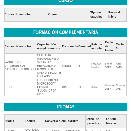
CURSO
Tipo de
Fecha de
Centro de estudios
Carrera
estudios
inicio
FORMACIÓN COMPLEMENTARIA
Fecha
Capacitación
País de
Fecha
Centro de estudios
Frecuencia
Cantidad
de
complementaria
estudio
fin
inicio
CELLULAR
MECHANISMS Of
VANDERBILT
SYNAPTIC
Estados
Enero
Abril
UNIVERSITY AT
REMODELING
MESES
4
Unidos
2015
2015
NASHVILLE,TENNESSEE
PROCESS IN
CAENORHABDITIS
ELEGANS.
FLUORESCENCE
MICROSCOPY
Octubre
Octubre
ICGEB
COURSE
DIAS
14
Italia
2017
2017
"FLUOMICRO"
2017
IDIOMAS
Forma de
Lengua
Idioma
Lectura
Conversación
Escritura
aprendizaje
Materna
AVANZADO