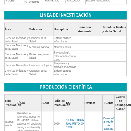
INGLES
AVANZADO
AVANZADO
Estudio Instituto
NO
SUPERIOR
LÍNEA DE INVESTIGACIÓN
Temática
Temática Médica
Área
Sub área
Disciplina
Ambiental
y de la Salud
Ciencias Médicas y
Ciencias de la
Enfermedades
de la Salud
Salud
infecciosas
Ciencias Médicas y
Medicina básica
Neurociencias
de la Salud
Biotecnología
Ciencias Médicas y
Biotecnología en
relacionada con la
de la Salud
Salud
salud
Bioquímica y
Ciencias Naturales
Ciencias biológicas
biología molecular
Ciencias Médicas y
Ciencias de la
Enfermedades
de la Salud
Salud
infecciosas
PRODUCCIÓN CIENTÍFICA
Cuartil
Tipo
Año de
de
Título
Autor
DOI
Revista
Fuente
Producción
Producción
ScimagoJR
o JCR*
Validation of
reference genes for
Crossref
RT-qPCR relative
10.1371/JOUR
Journal-
a través
expression analysis
2026
NAL.PNTD.00
article
de
during cyst-to-early
13893
ORCID
adult development