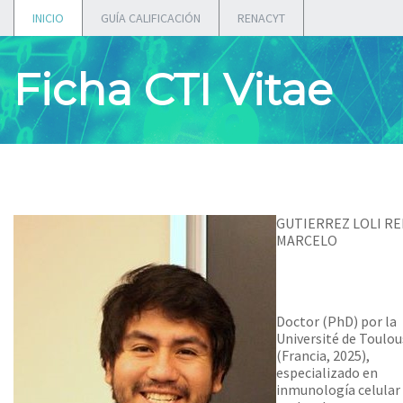
INICIO
GUÍA CALIFICACIÓN
RENACYT
Ficha CTI Vitae
GUTIERREZ LOLI R
MARCELO
Doctor (PhD) por la
Université de Toulou
(Francia, 2025),
especializado en
inmunología celular 