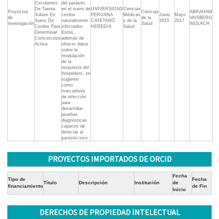
Circulantes
del parásito
De Taenia
en el suero de
UNIVERSIDAD
Ciencias
Proyectos
Ciencias
ABRAHAM
Solium En
cerdos
PERUANA
Médicas
Junio
Mayo
de
de la
VAISBERG
Suero De
naturalmente
CAYETANO
y de la
2015
2017
investigación
Salud
WOLACH
Cerdos Para
infectados.
HEREDIA
Salud
Determinar
Estos,
Cisticercosis
además de
Activa
ofrecer datos
sobre la
modulación
de la
respuesta del
hospedero, se
sugieren
como
marcadores
de infección
para
desarrollar
pruebas
diagnósticas
capaces de
detectar al
parásito vivo.
PROYECTOS IMPORTADOS DE ORCID
Fecha
Tipo de
Fecha
Título
Descripción
Institución
de
financiamiento
de Fin
Inicio
DERECHOS DE PROPIEDAD INTELECTUAL