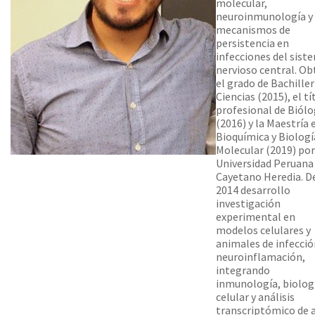
molecular,
neuroinmunología y
mecanismos de
persistencia en
infecciones del sist
nervioso central. Ob
el grado de Bachiller
Ciencias (2015), el tí
profesional de Biól
(2016) y la Maestría 
Bioquímica y Biologí
Molecular (2019) por
Universidad Peruana
Cayetano Heredia. D
2014 desarrollo
investigación
experimental en
modelos celulares y
animales de infecció
neuroinflamación,
integrando
inmunología, biolog
celular y análisis
transcriptómico de 