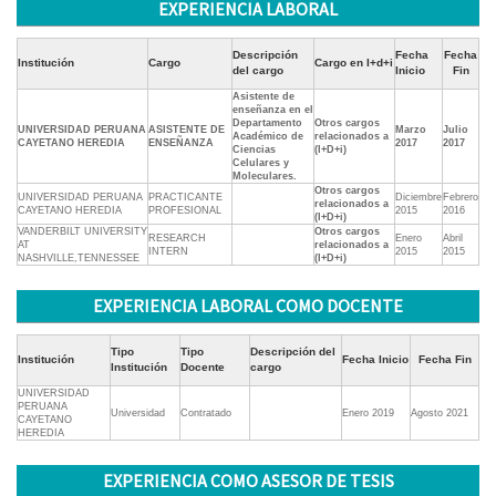
EXPERIENCIA LABORAL
Descripción
Fecha
Fecha
Institución
Cargo
Cargo en I+d+i
del cargo
Inicio
Fin
Asistente de
enseñanza en el
Departamento
Otros cargos
UNIVERSIDAD PERUANA
ASISTENTE DE
Marzo
Julio
Académico de
relacionados a
CAYETANO HEREDIA
ENSEÑANZA
2017
2017
Ciencias
(I+D+i)
Celulares y
Moleculares.
Otros cargos
UNIVERSIDAD PERUANA
PRACTICANTE
Diciembre
Febrero
relacionados a
CAYETANO HEREDIA
PROFESIONAL
2015
2016
(I+D+i)
VANDERBILT UNIVERSITY
Otros cargos
RESEARCH
Enero
Abril
AT
relacionados a
INTERN
2015
2015
NASHVILLE,TENNESSEE
(I+D+i)
EXPERIENCIA LABORAL COMO DOCENTE
Tipo
Tipo
Descripción del
Institución
Fecha Inicio
Fecha Fin
Institución
Docente
cargo
UNIVERSIDAD
PERUANA
Universidad
Contratado
Enero 2019
Agosto 2021
CAYETANO
HEREDIA
EXPERIENCIA COMO ASESOR DE TESIS