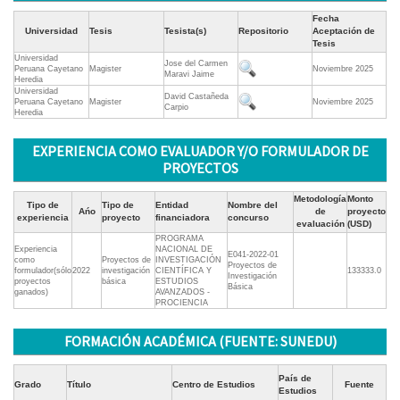
Fecha
Universidad
Tesis
Tesista(s)
Repositorio
Aceptación de
Tesis
Universidad
Jose del Carmen
Peruana Cayetano
Magister
Noviembre 2025
Maravi Jaime
Heredia
Universidad
David Castañeda
Peruana Cayetano
Magister
Noviembre 2025
Carpio
Heredia
EXPERIENCIA COMO EVALUADOR Y/O FORMULADOR DE
PROYECTOS
Metodología
Monto
Tipo de
Tipo de
Entidad
Nombre del
Ańo
de
proyecto
experiencia
proyecto
financiadora
concurso
evaluación
(USD)
PROGRAMA
Experiencia
NACIONAL DE
E041-2022-01
como
Proyectos de
INVESTIGACIÓN
Proyectos de
formulador(sólo
2022
investigación
CIENTÍFICA Y
133333.0
Investigación
proyectos
básica
ESTUDIOS
Básica
ganados)
AVANZADOS -
PROCIENCIA
FORMACIÓN ACADÉMICA (FUENTE: SUNEDU)
País de
Grado
Título
Centro de Estudios
Fuente
Estudios