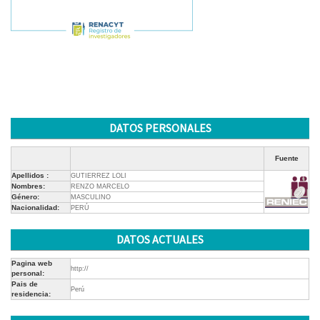
DATOS PERSONALES
Fuente
Apellidos :
GUTIERREZ LOLI
Nombres:
RENZO MARCELO
Género:
MASCULINO
Nacionalidad:
PERÚ
DATOS ACTUALES
Pagina web
http://
personal:
Pais de
Perú
residencia: