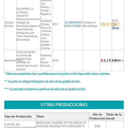
Gutierrez-
Loli,
Renzo |
MicroRNAs in
Orrego,
<i>Taenia
Miguel A.
solium</i>
|
Neurocysticercosis:
Sevillano-
2017:
Journal -
Insights as
10.3389/FMIC
Frontiers in
Quispe,
2017
Q2,
Review
Promising Agents in
B.2017.01905
Microbiology
Oscar G.
Otros
Host-Parasite
| Herrera-
Interaction and
Arrasco,
Their Potential as
Luis |
Biomarkers
Guerra-
Giraldez,
Cristina
Caracterización
funcional del
Gutiérrez
péptido beta-
Loli,
BachelorThesis
2016
No Aplica
amiloide en
Renzo
neurocisticercosis
Marcelo
porcina
* Sólo se presentan los cuartiles para la producción tipo artículos y review.
** Cuartil no disponible para el año de la publicación.
*** La revista no tiene cuartil en el año de la publicación.
OTRAS PRODUCCIONES
Año de
Título de la
Tipo de Producción
Título
Producción
fuente
VASCULAR LEAKAGE IN THE BRAIN IN
CARTEL DE
PORCINE NEUROCYSTICERCOSIS IS
2016