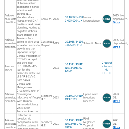
of Taenia solium
Toxoplasma gondii
infection and
chronic IL-1
Artículo
2025: No
elevation drive
10.1038/S4159
Nature
en revista
Belloy M.
2025
disponible**,
hippocampal DNA
3-025-02041-X
Neuroscience
científica
Otros
double-strand break
signaling, leading to
cognitive deficits
Transcriptome of
Taenia solium
Artículo
2025: No
during in vitro cyst
Castaneda-
10.1038/S4159
en revista
2025
Scientific Data
disponible**,
activation and initial
Carpio D.
7-025-05141-2
científica
Otros
growth into the
tapeworm stage
Clinical validation of
RCSMS: A rapid
and sensitive
Crossref
10.1371/JOUR
Journal-
CRISPR-Cas12a
a través
2024
NAL.PONE.02
article
test for the
de
90466
molecular detection
ORCID
of SARS-CoV-2
from saliva
Clinical and
Metagenomic
Characterization of
Artículo
Neurological
Open Forum
2023:
Steinberg
10.1093/OFID/
en revista
Infections of People
2023
Infectious
Q1,
H.E.
OFAD515
científica
With Human
Diseases
Otros
Immunodeficiency
Virus in the
Peruvian Amazon
Detection of
toxoplasmic
PLoS
Artículo
10.1371/JOUR
2021:
encephalitis in hiv
Steinberg
Neglected
en revista
2021
NAL.PNTD.00
Q1,
positive patients in
H.E.
Tropical
científica
09199
Otros