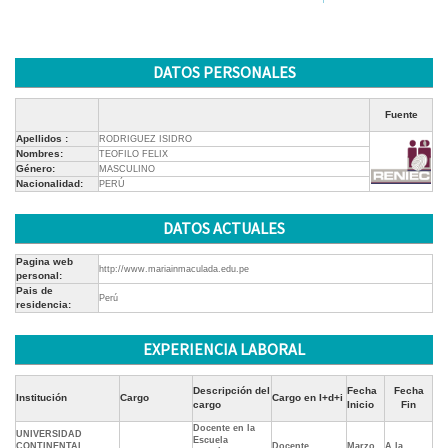
DATOS PERSONALES
Fuente
Apellidos :
RODRIGUEZ ISIDRO
Nombres:
TEOFILO FELIX
Género:
MASCULINO
Nacionalidad:
PERÚ
DATOS ACTUALES
Pagina web
http://www.mariainmaculada.edu.pe
personal:
Pais de
Perú
residencia:
EXPERIENCIA LABORAL
Descripción del
Fecha
Fecha
Institución
Cargo
Cargo en I+d+i
cargo
Inicio
Fin
Docente en la
UNIVERSIDAD
Escuela
CONTINENTAL
Docente
Marzo
A la