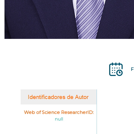
F
Web of Science ResearcherID:
null