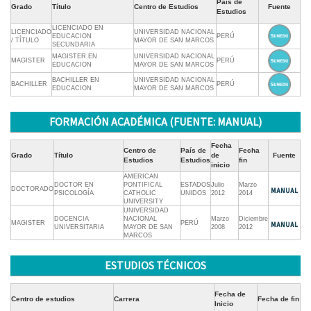
País de
Grado
Título
Centro de Estudios
Fuente
Estudios
LICENCIADO EN
LICENCIADO
UNIVERSIDAD NACIONAL
EDUCACION
PERÚ
/ TÍTULO
MAYOR DE SAN MARCOS
SECUNDARIA
MAGISTER EN
UNIVERSIDAD NACIONAL
MAGISTER
PERÚ
EDUCACION
MAYOR DE SAN MARCOS
BACHILLER EN
UNIVERSIDAD NACIONAL
BACHILLER
PERÚ
EDUCACION
MAYOR DE SAN MARCOS
FORMACIÓN ACADÉMICA (FUENTE: MANUAL)
Fecha
Centro de
País de
Fecha
Grado
Título
de
Fuente
Estudios
Estudios
fin
inicio
AMERICAN
DOCTOR EN
PONTIFICAL
ESTADOS
Julio
Marzo
DOCTORADO
PSICOLOGÍA
CATHOLIC
UNIDOS
2012
2014
UNIVERSITY
UNIVERSIDAD
DOCENCIA
NACIONAL
Marzo
Diciembre
MAGISTER
PERÚ
UNIVERSITARIA
MAYOR DE SAN
2008
2012
MARCOS
ESTUDIOS TÉCNICOS
Fecha de
Centro de estudios
Carrera
Fecha de fin
Inicio