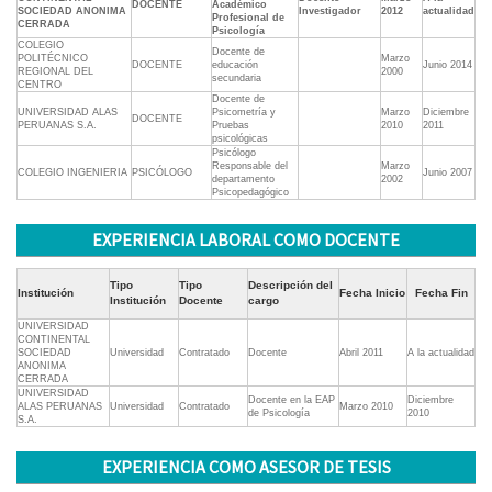
DOCENTE
Académico
SOCIEDAD ANONIMA
Investigador
2012
actualidad
Profesional de
CERRADA
Psicología
COLEGIO
Docente de
POLITÉCNICO
Marzo
DOCENTE
educación
Junio 2014
REGIONAL DEL
2000
secundaria
CENTRO
Docente de
UNIVERSIDAD ALAS
Psicometría y
Marzo
Diciembre
DOCENTE
PERUANAS S.A.
Pruebas
2010
2011
psicológicas
Psicólogo
Responsable del
Marzo
COLEGIO INGENIERIA
PSICÓLOGO
Junio 2007
departamento
2002
Psicopedagógico
EXPERIENCIA LABORAL COMO DOCENTE
Tipo
Tipo
Descripción del
Institución
Fecha Inicio
Fecha Fin
Institución
Docente
cargo
UNIVERSIDAD
CONTINENTAL
SOCIEDAD
Universidad
Contratado
Docente
Abril 2011
A la actualidad
ANONIMA
CERRADA
UNIVERSIDAD
Docente en la EAP
Diciembre
ALAS PERUANAS
Universidad
Contratado
Marzo 2010
de Psicología
2010
S.A.
EXPERIENCIA COMO ASESOR DE TESIS