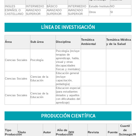
INGLES
INTERMEDIO
BÁSICO
INTERMEDIO
Estudio Instituto
NO
ESPAÑOL O
AVANZADO
AVANZADO
AVANZADO
Otros
SI
CASTELLANO
SUPERIOR
SUPERIOR
SUPERIOR
LÍNEA DE INVESTIGACIÓN
Temática
Temática Médica
Área
Sub área
Disciplina
Ambiental
y de la Salud
Psicología (incluye
terapias de
aprendizaje, habla,
Ciencias Sociales
Psicología
visual y otras
discapacidades
físicas y mentales)
Educación general
Ciencias de la
(incluye
Ciencias Sociales
Educación
capacitación,
pedadogía)
Educacion especial
(para estudiantes
Ciencias de la
Ciencias Sociales
dotados y aquellos
Educación
con dificultades del
apredizaje)
PRODUCCIÓN CIENTÍFICA
Cuartil
Tipo
Año de
de
Título
Autor
DOI
Revista
Fuente
Producción
Producción
ScimagoJR