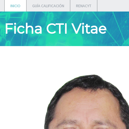
INICIO
GUÍA CALIFICACIÓN
RENACYT
Ficha CTI Vitae