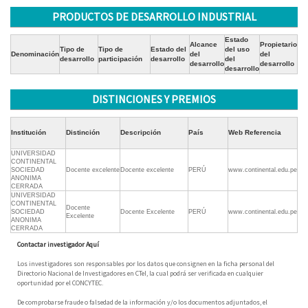
PRODUCTOS DE DESARROLLO INDUSTRIAL
Estado
Alcance
Propietario
Tipo de
Tipo de
Estado del
del uso
Denominación
del
del
desarrollo
participación
desarrollo
del
desarrollo
desarrollo
desarrollo
DISTINCIONES Y PREMIOS
Institución
Distinción
Descripción
País
Web Referencia
UNIVERSIDAD
CONTINENTAL
SOCIEDAD
Docente excelente
Docente excelente
PERÚ
www.continental.edu.pe
ANONIMA
CERRADA
UNIVERSIDAD
CONTINENTAL
Docente
SOCIEDAD
Docente Excelente
PERÚ
www.continental.edu.pe
Excelente
ANONIMA
CERRADA
Contactar investigador Aquí
Los investigadores son responsables por los datos que consignen en la ficha personal del
Directorio Nacional de Investigadores en CTeI, la cual podrá ser verificada en cualquier
oportunidad por el CONCYTEC.
De comprobarse fraude o falsedad de la información y/o los documentos adjuntados, el