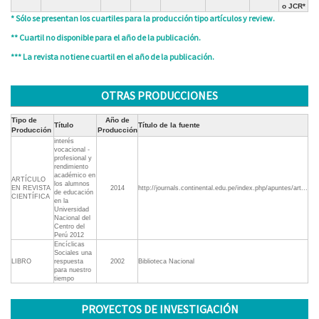
o JCR*
* Sólo se presentan los cuartiles para la producción tipo artículos y review.
** Cuartil no disponible para el año de la publicación.
*** La revista no tiene cuartil en el año de la publicación.
OTRAS PRODUCCIONES
Tipo de
Año de
Título
Título de la fuente
Producción
Producción
interés
vocacional -
profesional y
rendimiento
académico en
ARTÍCULO
los alumnos
EN REVISTA
2014
http://journals.continental.edu.pe/index.php/apuntes/art...
de educación
CIENTÍFICA
en la
Universidad
Nacional del
Centro del
Perú 2012
Encíclicas
Sociales una
LIBRO
respuesta
2002
Biblioteca Nacional
para nuestro
tiempo
PROYECTOS DE INVESTIGACIÓN