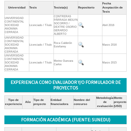
Fecha
Universidad
Tesis
Tesista(s)
Repositorio
Aceptación de
Tesis
CONTRERAS
UNIVERSIDAD
PÁRRAGA MEILYN
CONTINENTAL
SOCORRO /
SOCIEDAD
Licenciado / Título
Abril 2016
DEXTRE OSORIO
ANONIMA
GERARDO
CERRADA
ALBERTO
UNIVERSIDAD
CONTINENTAL
Roca Calderón
SOCIEDAD
Licenciado / Título
Marzo 2016
Estefanny
ANONIMA
CERRADA
UNIVERSIDAD
CONTINENTAL
Merino Guevara
SOCIEDAD
Licenciado / Título
Marzo 2015
Carlos
ANONIMA
CERRADA
EXPERIENCIA COMO EVALUADOR Y/O FORMULADOR DE
PROYECTOS
Metodología
Monto
Tipo de
Tipo de
Entidad
Nombre del
Ańo
de
proyecto
experiencia
proyecto
financiadora
concurso
evaluación
(USD)
FORMACIÓN ACADÉMICA (FUENTE: SUNEDU)