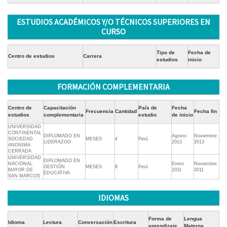
ESTUDIOS ACADÉMICOS Y/O TÉCNICOS SUPERIORES EN
CURSO
Tipo de
Fecha de
Centro de estudios
Carrera
estudios
inicio
FORMACIÓN COMPLEMENTARIA
Centro de
Capacitación
País de
Fecha
Frecuencia
Cantidad
Fecha fin
estudios
complementaria
estudio
de inicio
UNIVERSIDAD
CONTINENTAL
DIPLOMADO EN
Agosto
Noviembre
SOCIEDAD
MESES
4
Perú
LIDERAZGO
2013
2013
ANONIMA
CERRADA
UNIVERSIDAD
DIPLOMADO EN
NACIONAL
Enero
Noviembre
GESTIÓN
MESES
8
Perú
MAYOR DE
2011
2011
EDUCATIVA
SAN MARCOS
IDIOMAS
Forma de
Lengua
Idioma
Lectura
Conversación
Escritura
aprendizaje
Materna