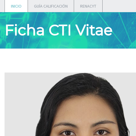
INICIO
GUÍA CALIFICACIÓN
RENACYT
Ficha CTI Vitae