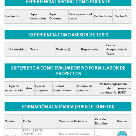
EXPERIENCIA LABORAL COMO DOCENTE
Tipo
Tipo
Descripción del
Institución
Fecha Inicio
Fecha Fin
Institución
Docente
cargo
EXPERIENCIA COMO ASESOR DE TESIS
Fecha
Universidad
Tesis
Tesista(s)
Repositorio
Aceptación de
Tesis
EXPERIENCIA COMO EVALUADOR Y/O FORMULADOR DE
PROYECTOS
Metodología
Monto
Tipo de
Tipo de
Entidad
Nombre del
Ańo
de
proyecto
experiencia
proyecto
financiadora
concurso
evaluación
(USD)
FORMACIÓN ACADÉMICA (FUENTE: SUNEDU)
País de
Grado
Título
Centro de Estudios
Fuente
Estudios
BACHILLER EN
INGENIERÍA DE
Universidad Nacional de