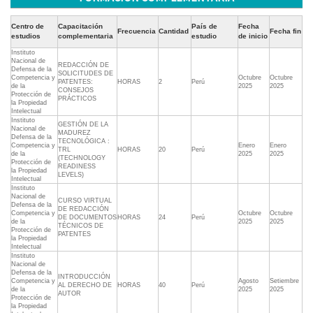
Centro de
Capacitación
País de
Fecha
Frecuencia
Cantidad
Fecha fin
estudios
complementaria
estudio
de inicio
Instituto
Nacional de
REDACCIÓN DE
Defensa de la
SOLICITUDES DE
Competencia y
Octubre
Octubre
PATENTES:
HORAS
2
Perú
de la
2025
2025
CONSEJOS
Protección de
PRÁCTICOS
la Propiedad
Intelectual
Instituto
GESTIÓN DE LA
Nacional de
MADUREZ
Defensa de la
TECNOLÓGICA :
Competencia y
Enero
Enero
TRL
HORAS
20
Perú
de la
2025
2025
(TECHNOLOGY
Protección de
READINESS
la Propiedad
LEVELS)
Intelectual
Instituto
Nacional de
CURSO VIRTUAL
Defensa de la
DE REDACCIÓN
Competencia y
Octubre
Octubre
DE DOCUMENTOS
HORAS
24
Perú
de la
2025
2025
TÉCNICOS DE
Protección de
PATENTES
la Propiedad
Intelectual
Instituto
Nacional de
Defensa de la
INTRODUCCIÓN
Competencia y
Agosto
Setiembre
AL DERECHO DE
HORAS
40
Perú
de la
2025
2025
AUTOR
Protección de
la Propiedad