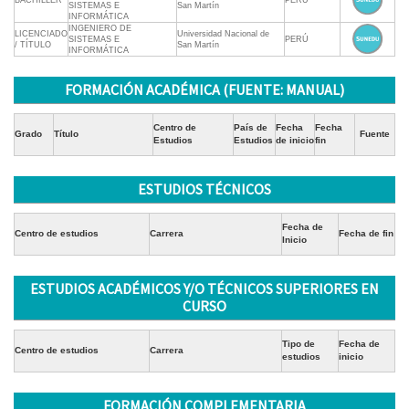
BACHILLER
PERÚ
SISTEMAS E
San Martín
INFORMÁTICA
INGENIERO DE
LICENCIADO
Universidad Nacional de
SISTEMAS E
PERÚ
/ TÍTULO
San Martín
INFORMÁTICA
FORMACIÓN ACADÉMICA (FUENTE: MANUAL)
Centro de
País de
Fecha
Fecha
Grado
Título
Fuente
Estudios
Estudios
de inicio
fin
ESTUDIOS TÉCNICOS
Fecha de
Centro de estudios
Carrera
Fecha de fin
Inicio
ESTUDIOS ACADÉMICOS Y/O TÉCNICOS SUPERIORES EN
CURSO
Tipo de
Fecha de
Centro de estudios
Carrera
estudios
inicio
FORMACIÓN COMPLEMENTARIA