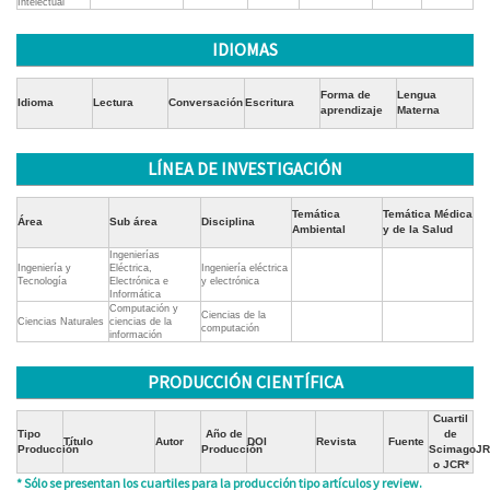
Intelectual
IDIOMAS
Forma de
Lengua
Idioma
Lectura
Conversación
Escritura
aprendizaje
Materna
LÍNEA DE INVESTIGACIÓN
Temática
Temática Médica
Área
Sub área
Disciplina
Ambiental
y de la Salud
Ingenierías
Ingeniería y
Eléctrica,
Ingeniería eléctrica
Tecnología
Electrónica e
y electrónica
Informática
Computación y
Ciencias de la
Ciencias Naturales
ciencias de la
computación
información
PRODUCCIÓN CIENTÍFICA
Cuartil
Tipo
Año de
de
Título
Autor
DOI
Revista
Fuente
Producción
Producción
ScimagoJR
o JCR*
* Sólo se presentan los cuartiles para la producción tipo artículos y review.