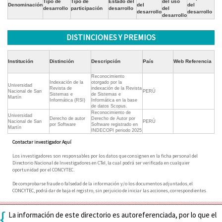
Tipo de
Tipo de
Estado del
del uso
Denominación
del
del
desarrollo
participación
desarrollo
del
desarrollo
desarrollo
desarrollo
DISTINCIONES Y PREMIOS
Institución
Distinción
Descripción
País
Web Referencia
Reconocimiento
Indexación de la
otorgado por la
Universidad
Revista de
indexación de la Revista
Nacional de San
PERÚ
Sistemas e
de Sistemas e
Martín
Informática (RSI)
Informática en la base
de datos Scopus.
Reconocimiento de
Universidad
Derecho de autor
Derecho de Autor por
Nacional de San
PERÚ
por Software
Software registrado en
Martín
INDECOPI periodo 2025
Contactar investigador Aquí
Los investigadores son responsables por los datos que consignen en la ficha personal del
Directorio Nacional de Investigadores en CTeI, la cual podrá ser verificada en cualquier
oportunidad por el CONCYTEC.
De comprobarse fraude o falsedad de la información y/o los documentos adjuntados, el
CONCYTEC, podrá dar de baja el registro, sin perjuicio de iniciar las acciones, correspondientes.
{
La información de este directorio es autoreferenciada, por lo que el