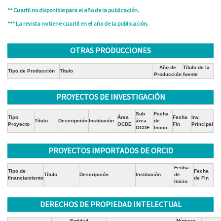
** Cuartil no disponible para el año de la publicación.
*** La revista no tiene cuartil en el año de la publicación.
OTRAS PRODUCCIONES
Año de
Título de la
Tipo de Producción
Título
Producción
fuente
PROYECTOS DE INVESTIGACIÓN
Sub
Fecha
Tipo
Área
Fecha
Inv.
Título
Descripción
Institución
área
de
Proyecto
OCDE
Fin
Principal
OCDE
Inicio
PROYECTOS IMPORTADOS DE ORCID
Fecha
Tipo de
Fecha
Título
Descripción
Institución
de
financiamiento
de Fin
Inicio
DERECHOS DE PROPIEDAD INTELECTUAL
Entidad
Número