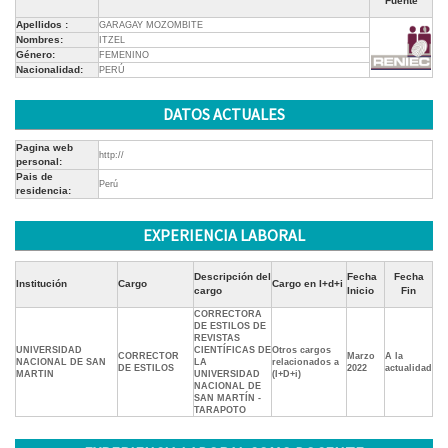
Fuente
Apellidos :
GARAGAY MOZOMBITE
Nombres:
ITZEL
Género:
FEMENINO
Nacionalidad:
PERÚ
DATOS ACTUALES
Pagina web
http://
personal:
Pais de
Perú
residencia:
EXPERIENCIA LABORAL
Descripción del
Fecha
Fecha
Institución
Cargo
Cargo en I+d+i
cargo
Inicio
Fin
CORRECTORA
DE ESTILOS DE
REVISTAS
UNIVERSIDAD
CIENTÍFICAS DE
Otros cargos
CORRECTOR
Marzo
A la
NACIONAL DE SAN
LA
relacionados a
DE ESTILOS
2022
actualidad
MARTIN
UNIVERSIDAD
(I+D+i)
NACIONAL DE
SAN MARTÍN -
TARAPOTO