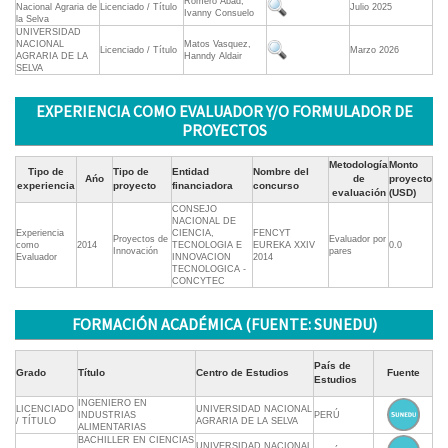
Romero Abad,
Nacional Agraria de
Licenciado / Título
Julio 2025
Ivanny Consuelo
la Selva
UNIVERSIDAD
NACIONAL
Matos Vasquez,
Licenciado / Título
Marzo 2026
AGRARIA DE LA
Hanndy Aldair
SELVA
EXPERIENCIA COMO EVALUADOR Y/O FORMULADOR DE
PROYECTOS
Metodología
Monto
Tipo de
Tipo de
Entidad
Nombre del
Ańo
de
proyecto
experiencia
proyecto
financiadora
concurso
evaluación
(USD)
CONSEJO
NACIONAL DE
Experiencia
CIENCIA,
FENCYT
Proyectos de
Evaluador por
como
2014
TECNOLOGIA E
EUREKA XXIV
0.0
Innovación
pares
Evaluador
INNOVACION
2014
TECNOLOGICA -
CONCYTEC
FORMACIÓN ACADÉMICA (FUENTE: SUNEDU)
País de
Grado
Título
Centro de Estudios
Fuente
Estudios
INGENIERO EN
LICENCIADO
UNIVERSIDAD NACIONAL
INDUSTRIAS
PERÚ
/ TÍTULO
AGRARIA DE LA SELVA
ALIMENTARIAS
BACHILLER EN CIENCIAS
UNIVERSIDAD NACIONAL