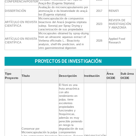
CONFERENCIA/POSTER
Araçá-Boi (Eugenia Stipitata)
Avaliação do microencapsulamento por
DISSERTACIÓN
atomização e da bioatividade do araçá-
2017
RENATI
boi (Eugenia stipitata)
Microencapsulación de compuestos
REVISTA DE
ARTÍCULO EN REVISTA
bioactivos del Arazá (eugenia stipitata
2023
INVESTIGACIÓN
CIENTÍFICA
subsp. Sororia) por Spray Drying y
Y AMAZONÍA
caracterización de sus propiedades
Microcapsules obtained by spray-drying
from an ultrasonic aqueous extract of
ARTÍCULO EN REVISTA
Applied Food
Verbena officinalis L.: Bioactivity
2026
CIENTÍFICA
Research
analysis, shelf-life prediction, and in
vitro gastrointestinal digestion
PROYECTOS DE INVESTIGACIÓN
Tipo
Área
Sub área
Título
Descripción
Institución
Proyecto
OCDE
OCDE
El Noni es una
fruta amazónica
con alto
rendimiento en
pulpa, tiene
excelentes
propiedades
funcionales y
fitoquímicas,
además es muy
perecible poniendo
en riesgo la
Conservar por
degradación de sus
Microencapsulación la pulpa
componentes