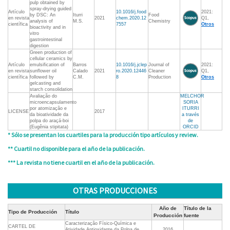
pulp obtained by
spray-drying guided
Artículo
10.1016/j.food
2021:
by DSC: An
Iturri
Food
en revista
2021
chem.2020.12
Q1,
analysis of
M.S.
Chemistry
científica
7557
Otros
bioactivity and in
vitro
gastrointestinal
digestion
Green production of
cellular ceramics by
Artículo
emulsification of
Barros
10.1016/j.jclep
Journal of
2021:
en revista
sunflower oil
Calado
2021
ro.2020.12446
Cleaner
Q1,
científica
followed by
C.M.
8
Production
Otros
gelcasting and
starch consolidation
Avaliação do
MELCHOR
microencapsulamento
SORIA
por atomização e
ITURRI
LICENSE
2017
da bioatividade da
a través
polpa do araçá-boi
de
(Eugênia stipitata)
ORCID
* Sólo se presentan los cuartiles para la producción tipo artículos y review.
** Cuartil no disponible para el año de la publicación.
*** La revista no tiene cuartil en el año de la publicación.
OTRAS PRODUCCIONES
Año de
Título de la
Tipo de Producción
Título
Producción
fuente
Caracterização Físico-Química e
CARTEL DE
Atividade Antioxidante da Polpa de
2016