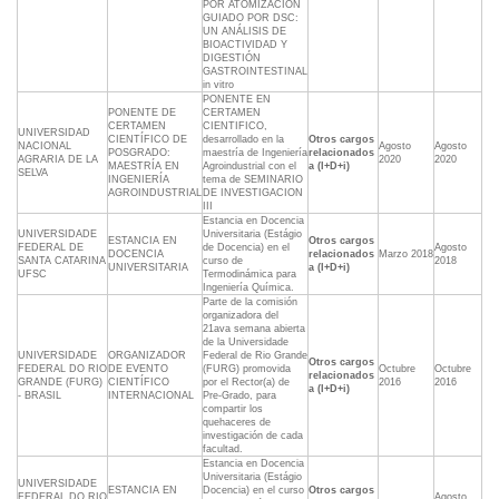
POR ATOMIZACIÓN
GUIADO POR DSC:
UN ANÁLISIS DE
BIOACTIVIDAD Y
DIGESTIÓN
GASTROINTESTINAL
in vitro
PONENTE EN
PONENTE DE
CERTAMEN
CERTAMEN
CIENTIFICO,
UNIVERSIDAD
CIENTÍFICO DE
desarrollado en la
Otros cargos
NACIONAL
Agosto
Agosto
POSGRADO:
maestría de Ingeniería
relacionados
AGRARIA DE LA
2020
2020
MAESTRÍA EN
Agroindustrial con el
a (I+D+i)
SELVA
INGENIERÍA
tema de SEMINARIO
AGROINDUSTRIAL
DE INVESTIGACION
III
Estancia en Docencia
UNIVERSIDADE
Universitaria (Estágio
ESTANCIA EN
Otros cargos
FEDERAL DE
de Docencia) en el
Agosto
DOCENCIA
relacionados
Marzo 2018
SANTA CATARINA
curso de
2018
UNIVERSITARIA
a (I+D+i)
UFSC
Termodinámica para
Ingeniería Química.
Parte de la comisión
organizadora del
21ava semana abierta
de la Universidade
UNIVERSIDADE
ORGANIZADOR
Federal de Rio Grande
Otros cargos
FEDERAL DO RIO
DE EVENTO
(FURG) promovida
Octubre
Octubre
relacionados
GRANDE (FURG)
CIENTÍFICO
por el Rector(a) de
2016
2016
a (I+D+i)
- BRASIL
INTERNACIONAL
Pre-Grado, para
compartir los
quehaceres de
investigación de cada
facultad.
Estancia en Docencia
Universitaria (Estágio
UNIVERSIDADE
ESTANCIA EN
Docencia) en el curso
Otros cargos
FEDERAL DO RIO
Agosto