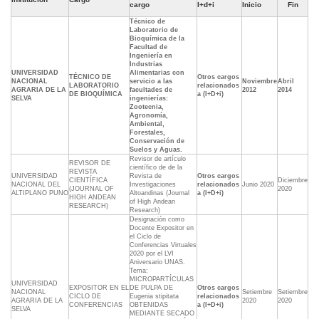
cargo
I+d+i
Inicio
Fin
Técnico de
Laboratorio de
Bioquímica de la
Facultad de
Ingeniería en
Industrias
UNIVERSIDAD
Alimentarias con
TÉCNICO DE
Otros cargos
NACIONAL
servicio a las
Noviembre
Abril
LABORATORIO
relacionados
AGRARIA DE LA
facultades de
2012
2014
DE BIOQUÍMICA
a (I+D+i)
SELVA
ingenierías:
Zootecnia,
Agronomía,
Ambiental,
Forestales,
Conservación de
Suelos y Aguas.
Revisor de artículo
REVISOR DE
científico de de la
REVISTA
UNIVERSIDAD
Revista de
Otros cargos
CIENTÍFICA
Diciembre
NACIONAL DEL
Investigaciones
relacionados
Junio 2020
(JOURNAL OF
2020
ALTIPLANO PUNO
Altoandinas (Journal
a (I+D+i)
HIGH ANDEAN
of High Andean
RESEARCH)
Research)
Designación como
Docente Expositor en
el Ciclo de
Conferencias Virtuales
2020 por el LVI
Aniversario UNAS.
Tema:
MICROPARTÍCULAS
UNIVERSIDAD
EXPOSITOR EN EL
DE PULPA DE
Otros cargos
NACIONAL
Setiembre
Setiembre
CICLO DE
Eugenia stipitata
relacionados
AGRARIA DE LA
2020
2020
CONFERENCIAS
OBTENIDAS
a (I+D+i)
SELVA
MEDIANTE SECADO