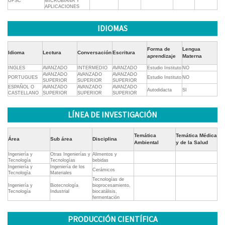
UFSC
MICROBIANA Y
APLICACIONES
IDIOMAS
Forma de
Lengua
Idioma
Lectura
Conversación
Escritura
aprendizaje
Materna
INGLES
AVANZADO
INTERMEDIO
AVANZADO
Estudio Instituto
NO
AVANZADO
AVANZADO
AVANZADO
PORTUGUES
Estudio Instituto
NO
SUPERIOR
SUPERIOR
SUPERIOR
ESPAÑOL O
AVANZADO
AVANZADO
AVANZADO
Autodidacta
SI
CASTELLANO
SUPERIOR
SUPERIOR
SUPERIOR
LÍNEA DE INVESTIGACIÓN
Temática
Temática Médica
Área
Sub área
Disciplina
Ambiental
y de la Salud
Ingeniería y
Otras Ingenierías y
Alimentos y
Tecnología
Tecnologías
bebidas
Ingeniería y
Ingeniería de los
Cerámicos
Tecnología
Materiales
Tecnologías de
Ingeniería y
Biotecnología
bioprocesamiento,
Tecnología
Industrial
biocatálisis,
fermentación
PRODUCCIÓN CIENTÍFICA