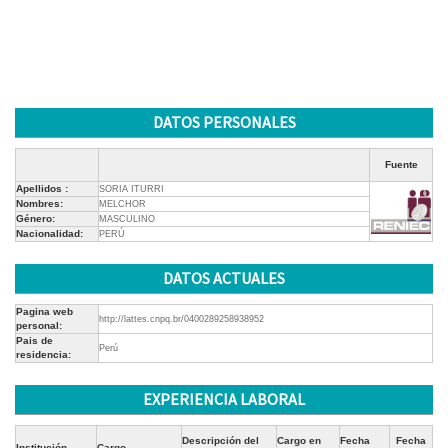
DATOS PERSONALES
Fuente
Apellidos :
SORIA ITURRI
Nombres:
MELCHOR
Género:
MASCULINO
Nacionalidad:
PERÚ
DATOS ACTUALES
Pagina web
http://lattes.cnpq.br/0400289258938952
personal:
Pais de
Perú
residencia:
EXPERIENCIA LABORAL
Descripción del
Cargo en
Fecha
Fecha
Institución
Cargo