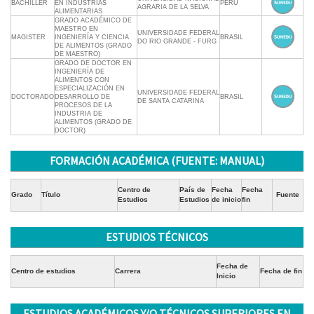
BACHILLER
EN INDUSTRIAS
PERÚ
AGRARIA DE LA SELVA
ALIMENTARIAS
GRADO ACADÉMICO DE
MAESTRO EN
UNIVERSIDADE FEDERAL
MAGISTER
INGENIERÍA Y CIENCIA
BRASIL
DO RIO GRANDE - FURG
DE ALIMENTOS (GRADO
DE MAESTRO)
GRADO DE DOCTOR EN
INGENIERÍA DE
ALIMENTOS CON
ESPECIALIZACIÓN EN
UNIVERSIDADE FEDERAL
DOCTORADO
DESARROLLO DE
BRASIL
DE SANTA CATARINA
PROCESOS DE LA
INDUSTRIA DE
ALIMENTOS (GRADO DE
DOCTOR)
FORMACIÓN ACADÉMICA (FUENTE: MANUAL)
Centro de
País de
Fecha
Fecha
Grado
Título
Fuente
Estudios
Estudios
de inicio
fin
ESTUDIOS TÉCNICOS
Fecha de
Centro de estudios
Carrera
Fecha de fin
Inicio
ESTUDIOS ACADÉMICOS Y/O TÉCNICOS SUPERIORES EN