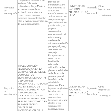
compuestos bioactivos de
proceso de
Verbena Officinalis L.
transferencia de
cultivada en Tingo María y
UNIVERSIDAD
Otras
Proyectos
masa durante la
Ingeniería
su microencapsulación
NACIONAL
Ingenierías
de
extracción.
y
mediante spray-drying y
AGRARIA DE LA
y
investigación
Además de extraer
Tecnología
coacervación compleja:
SELVA
Tecnologías
acústicamente los
Digestión gastrointestinal in
compuestos que
vitro y evaluación genotóxica
aportan beneficios
de las microcápsulas.
para la salud, se
propone
conservarlos
enmascarando el
sabor amargo
mediante la
microencapsulación
por spray drying y
coacervación
compleja
Esta propuesta
tiene como
finalidad la
adecuada
IMPLEMENTACIÓN
utilización de las
TECNOLÓGICA EN LA
plantas medicinales
EXTRACCIÓN VERDE DE
de la Amazonia
COMPUESTOS
peruana para el
BIOACTIVOS DE PLANTAS
beneficio de la
MEDICINALES
salud de la
AMAZÓNICAS UTILIZANDO
población. Para
CO2 EN ESTADO DE
UNIVERSIDAD
Otras
Proyectos
lograrlo, se plantea
Ingeniería
FLUIDO SUPERCRÍTICO
NACIONAL
Ingenierías
de
la extracción
y
PARA PRODUCIR
AGRARIA DE LA
y
investigación
supercrítica de
Tecnología
MICROCÁPSULAS CON
SELVA
Tecnologías
compuestos
ALTA BIOACTIVIDAD SIN
bioactivos de estas
EFECTO GENOTÓXICO EN
plantas y su
EL LABORATORIO
subsiguiente
CENTRAL DE
conservación a
INVESTIGACIÓN DE LA