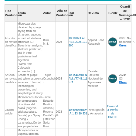
Cuartil
Tipo
Año de
de
Título
Autor
DOI
Revista
Fuente
Producción
Producción
ScimagoJR
o JCR*
Microcapsules
obtained by spray-
drying from an
ultrasonic aqueous
Artículo
extract of Verbena
10.1016/J.AF
2026: No
Iturri
Applied Food
en revista
officinalis L.:
2026
RES.2026.101
disponible**,
M.S.
Research
científica
Bioactivity analysis,
960
Otros
shelf-life prediction,
and in vitro
gastrointestinal
digestion
Starch from
Colocasia
esculenta (L.)
Revista
Artículo
Schott of purple
Trujillo-
10.15446/RFN
Facultad
2024:
en revista
and white esculenta
Ccanahuire
2024
AM.V77N3.111
Nacional de
Q3,
científica
varieties: Thermal,
J.
574
Agronomia
Otros
technological
Medellin
properties, and
morphological study
Microencapsulación
Jaime
de compuestos
Eduardo
bioactivos del
Basilio-
Crossref
Arazá (eugenia
Atencio |
Journal-
10.69507/REV
Investigación
a través
stipitata subsp.
Roberto
2023
article
IA.1.13.16.331
y Amazonía
de
Sororia) por Spray
DávilaTrujillo
ORCID
Drying y
| Melchor
caracterización de
Soria
sus propiedades
Iturri
Microparticles of
Eugenia stipitata