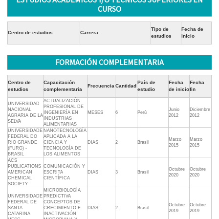
CURSO
Tipo de
Fecha de
Centro de estudios
Carrera
estudios
inicio
FORMACIÓN COMPLEMENTARIA
Centro de
Capacitación
País de
Fecha
Fecha
Frecuencia
Cantidad
estudios
complementaria
estudio
de inicio
fin
ACTUALIZACIÓN
UNIVERSIDAD
PROFESIONAL DE
NACIONAL
Junio
Diciembre
INGENIERÍA EN
MESES
6
Perú
AGRARIA DE LA
2012
2012
INDUSTRIAS
SELVA
ALIMENTARIAS
UNIVERSIDADE
NANOTECNOLOGÍA
FEDERAL DO
APLICADA A LA
Marzo
Marzo
RIO GRANDE
CIENCIA Y
DIAS
2
Brasil
2015
2015
(FURG) -
TECNOLOGÍA DE
BRASIL
LOS ALIMENTOS
ACS
PUBLICATIONS
COMUNICACIÓN Y
Octubre
Octubre
AMERICAN
ESCRITA
DIAS
3
Brasil
2020
2020
CHEMICAL
CIENTÍFICA
SOCIETY
MICROBIOLOGÍA
UNIVERSIDADE
PREDICTIVA
FEDERAL DE
CONCEPTOS DE
Octubre
Octubre
SANTA
CRECIMIENTO E
DIAS
2
Brasil
2019
2019
CATARINA
INACTIVACIÓN