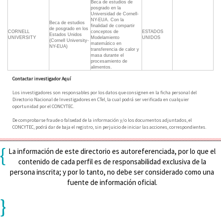
Beca de estudios de
posgrado en la
Universidad de Cornell-
NY-EUA. Con la
Beca de estudios
finalidad de compartir
de posgrado en los
CORNELL
conceptos de
ESTADOS
Estados Unidos
UNIVERSITY
Modelamiento
UNIDOS
(Cornell University-
matemático en
NY-EUA)
transferencia de calor y
masa durante el
procesamiento de
alimentos.
Contactar investigador Aquí
Los investigadores son responsables por los datos que consignen en la ficha personal del
Directorio Nacional de Investigadores en CTeI, la cual podrá ser verificada en cualquier
oportunidad por el CONCYTEC.
De comprobarse fraude o falsedad de la información y/o los documentos adjuntados, el
CONCYTEC, podrá dar de baja el registro, sin perjuicio de iniciar las acciones, correspondientes.
{
La información de este directorio es autoreferenciada, por lo que el
contenido de cada perfil es de responsabilidad exclusiva de la
persona inscrita; y por lo tanto, no debe ser considerado como una
fuente de información oficial.
}