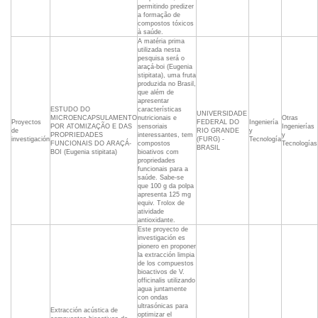
permitindo predizer
a formação de
compostos tóxicos
à saúde.
A matéria prima
utilizada nesta
pesquisa será o
araçá-boi (Eugenia
stipitata), uma fruta
produzida no Brasil,
que além de
apresentar
ESTUDO DO
características
UNIVERSIDADE
MICROENCAPSULAMENTO
nutricionais e
Otras
Proyectos
FEDERAL DO
Ingeniería
POR ATOMIZAÇÃO E DAS
sensoriais
Ingenierías
de
RIO GRANDE
y
PROPRIEDADES
interessantes, tem
y
investigación
(FURG) -
Tecnología
FUNCIONAIS DO ARAÇÁ-
compostos
Tecnologías
BRASIL
BOI (Eugenia stipitata)
bioativos com
propriedades
funcionais para a
saúde. Sabe-se
que 100 g da polpa
apresenta 125 mg
equiv. Trolox de
atividade
antioxidante.
Este proyecto de
investigación es
pionero en proponer
la extracción limpia
de los compuestos
bioactivos de V.
officinalis utilizando
agua juntamente
con ondas
ultrasónicas para
Extracción acústica de
optimizar el