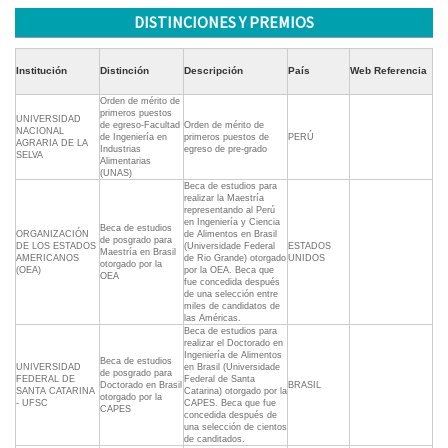
DISTINCIONES Y PREMIOS
Institución
Distinción
Descripción
País
Web Referencia
Orden de mérito de
primeros puestos
UNIVERSIDAD
de egreso-Facultad
Orden de mérito de
NACIONAL
de Ingeniería en
primeros puestos de
PERÚ
AGRARIA DE LA
Industrias
egreso de pre-grado
SELVA
Alimentarias
(UNAS)
Beca de estudios para
realizar la Maestría
representando al Perú
en Ingeniería y Ciencia
Beca de estudios
ORGANIZACIÓN
de Alimentos en Brasil
de posgrado para
DE LOS ESTADOS
(Universidade Federal
ESTADOS
Maestría en Brasil
AMERICANOS
de Rio Grande) otorgado
UNIDOS
otorgado por la
(OEA)
por la OEA. Beca que
OEA
fue concedida después
de una selección entre
miles de candidatos de
las Américas.
Beca de estudios para
realizar el Doctorado en
Ingeniería de Alimentos
Beca de estudios
UNIVERSIDAD
en Brasil (Universidade
de posgrado para
FEDERAL DE
Federal de Santa
Doctorado en Brasil
BRASIL
SANTA CATARINA
Catarina) otorgado por la
otorgado por la
- UFSC
CAPES. Beca que fue
CAPES
concedida después de
una selección de cientos
de canditados.