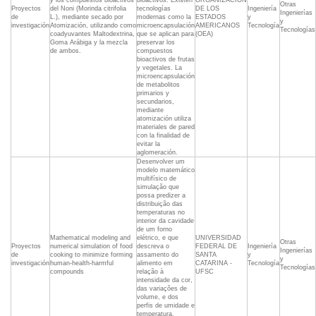
y los compuestos bioactivos
bioactivos. Existen
ORGANIZACIÓN
Otras
Proyectos
del Noni (Morinda citrifolia
tecnologías
DE LOS
Ingeniería
Ingenierías
de
L.), mediante secado por
modernas como la
ESTADOS
y
y
investigación
Atomización, utilizando como
microencapsulación
AMERICANOS
Tecnología
Tecnologías
coadyuvantes Maltodextrina,
que se aplican para
(OEA)
Goma Arábiga y la mezcla
preservar los
de ambos.
compuestos
bioactivos de frutas
y vegetales. La
microencapsulación
de metabolitos
primarios y
secundarios,
mediante
atomización utiliza
materiales de pared
con la finalidad de
evitar la
aglomeración.
Desenvolver um
modelo matemático
multifísico de
simulação que
possa predizer a
distribuição das
temperaturas no
interior da cavidade
de um forno
Mathematical modeling and
elétrico, e que
UNIVERSIDAD
Otras
Proyectos
numerical simulation of food
descreva o
FEDERAL DE
Ingeniería
Ingenierías
de
cooking to minimize forming
assamento do
SANTA
y
y
investigación
human-health-harmful
alimento em
CATARINA -
Tecnología
Tecnologías
compounds
relação à
UFSC
intensidade da cor,
das variações de
volume, e dos
perfis de umidade e
temperatura,