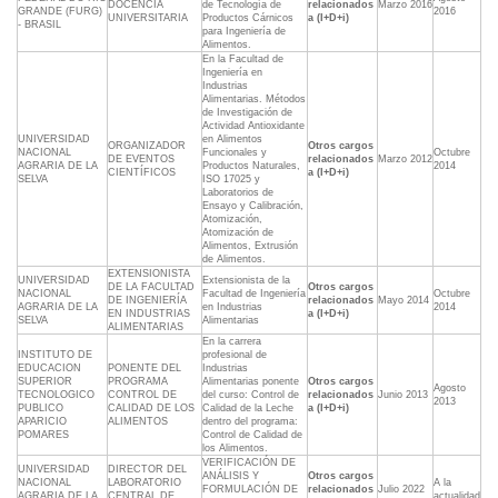
DOCENCIA
de Tecnología de
relacionados
Marzo 2016
GRANDE (FURG)
2016
UNIVERSITARIA
Productos Cárnicos
a (I+D+i)
- BRASIL
para Ingeniería de
Alimentos.
En la Facultad de
Ingeniería en
Industrias
Alimentarias. Métodos
de Investigación de
Actividad Antioxidante
UNIVERSIDAD
en Alimentos
ORGANIZADOR
Otros cargos
NACIONAL
Funcionales y
Octubre
DE EVENTOS
relacionados
Marzo 2012
AGRARIA DE LA
Productos Naturales,
2014
CIENTÍFICOS
a (I+D+i)
SELVA
ISO 17025 y
Laboratorios de
Ensayo y Calibración,
Atomización,
Atomización de
Alimentos, Extrusión
de Alimentos.
EXTENSIONISTA
UNIVERSIDAD
Extensionista de la
DE LA FACULTAD
Otros cargos
NACIONAL
Facultad de Ingeniería
Octubre
DE INGENIERÍA
relacionados
Mayo 2014
AGRARIA DE LA
en Industrias
2014
EN INDUSTRIAS
a (I+D+i)
SELVA
Alimentarias
ALIMENTARIAS
En la carrera
INSTITUTO DE
profesional de
EDUCACION
PONENTE DEL
Industrias
SUPERIOR
PROGRAMA
Alimentarias ponente
Otros cargos
Agosto
TECNOLOGICO
CONTROL DE
del curso: Control de
relacionados
Junio 2013
2013
PUBLICO
CALIDAD DE LOS
Calidad de la Leche
a (I+D+i)
APARICIO
ALIMENTOS
dentro del programa:
POMARES
Control de Calidad de
los Alimentos.
VERIFICACIÓN DE
UNIVERSIDAD
DIRECTOR DEL
ANÁLISIS Y
Otros cargos
NACIONAL
LABORATORIO
A la
FORMULACIÓN DE
relacionados
Julio 2022
AGRARIA DE LA
CENTRAL DE
actualidad