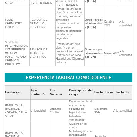
PROYECTOS DE
a (I+D+i)
SELVA
INVESTIGACIÓN
INVESTIGACIÓN
Revisor de artículos
científicos en la Food
Chemistry sobre la
FOOD
REVISOR DE
simulación
Otros cargos
Octubre
A la
CHEMISTRY -
ARTÍCULO
gastrointestinal de
relacionados
2020
actualidad
ELSEVIER
CIENTÍFICO
compuestos
a (I+D+i)
bioactivos brindados
por alimentos
vegetales
SEVENTH
Revisor de artículo
INTERNATIONAL
científico en el
CONFERENCE
REVISOR DE
Otros cargos
Seventh International
A la
ON NEW
ARTÍCULO
relacionados
Marzo 2022
Conference on New
actualidad
MATERIAL AND
CIENTÍFICO
a (I+D+i)
Material and Chemical
CHEMICAL
Industry
INDUSTRY
EXPERIENCIA LABORAL COMO DOCENTE
Tipo
Tipo
Descripción del
Institución
Fecha Inicio
Fecha Fin
Institución
Docente
cargo
Docente nombrado
UNIVERSIDAD
adscrito a la
NACIONAL
Ordinario-
Facultad de
Setiembre
Universidad
A la actualidad
AGRARIA DE LA
Auxiliar
Ingeniería en
2024
SELVA
Industrias
Alimentarias
Cátedra en los
cursos: -
Metodología de la
UNIVERSIDAD
Investigación
NACIONAL
Setiembre