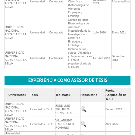
Universidad
Contratado
Científica -
A la actualidad
AGRARIA DE LA
2021
Biotecnología de
SELVA
Alimentos -
Empaque y
Embalaje
Cursos dictados: -
Biotecnología de
UNIVERSIDAD
Alimentos -
NACIONAL
Metodología de la
Universidad
Contratado
Julio 2020
Enero 2021
AGRARIA DE LA
Investigación
SELVA
Científica -
Empaque y
Embalaje
Dictado de los
UNIVERSIDAD
cursos: Aritmética
NACIONAL
y Trigonometría en
Diciembre
Universidad
Contratado
Octubre 2013
AGRARIA DE LA
el centro
2013
SELVA
preuniversitario de
la UNAS
EXPERIENCIA COMO ASESOR DE TESIS
Fecha
Universidad
Tesis
Tesista(s)
Repositorio
Aceptación de
Tesis
UNIVERSIDAD
JOSÉ LUIS
NACIONAL
Licenciado / Título
TRUJILLO
Febrero 2022
AGRARIA DE LA
CCNAHUIRE
SELVA
UNIVERSIDAD
VILLANUEVA
NACIONAL
Licenciado / Título
HARO SERGIO
Abril 2025
AGRARIA DE LA
ROMARIO
SELVA
Universidad