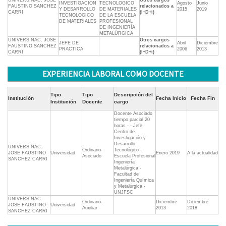
UNIVERS.NAC. JOSE
Otros cargos
INVESTIGACIÓN
TECNOLOGICO
Agosto
Junio
FAUSTINO SANCHEZ
relacionados a
Y DESARROLLO
DE MATERIALES
2015
2019
CARRI
(I+D+i)
TECNOLOGICO
DE LA ESCUELA
DE MATERIALES
PROFESIONAL
DE INGENIERÍA
METALÚRGICA
UNIVERS.NAC. JOSE
Otros cargos
JEFE DE
Abril
Diciembre
FAUSTINO SANCHEZ
relacionados a
PRACTICA
2006
2013
CARRI
(I+D+i)
EXPERIENCIA LABORAL COMO DOCENTE
Tipo
Tipo
Descripción del
Institución
Fecha Inicio
Fecha Fin
Institución
Docente
cargo
Docente Asociado
tiempo parcial 20
horas - - Jefe
Centro de
Investigación y
Desarrollo
UNIVERS.NAC.
Ordinario-
Tecnológico -
JOSE FAUSTINO
Universidad
Enero 2019
A la actualidad
Asociado
Escuela Profesional
SANCHEZ CARRI
Ingeniería
Metalúrgica -
Facultad de
Ingeniería Química
y Metalúrgica -
UNJFSC
UNIVERS.NAC.
Ordinario-
Diciembre
Diciembre
JOSE FAUSTINO
Universidad
Auxiliar
2013
2018
SANCHEZ CARRI