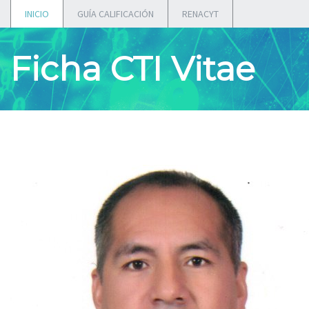
INICIO
GUÍA CALIFICACIÓN
RENACYT
Ficha CTI Vitae