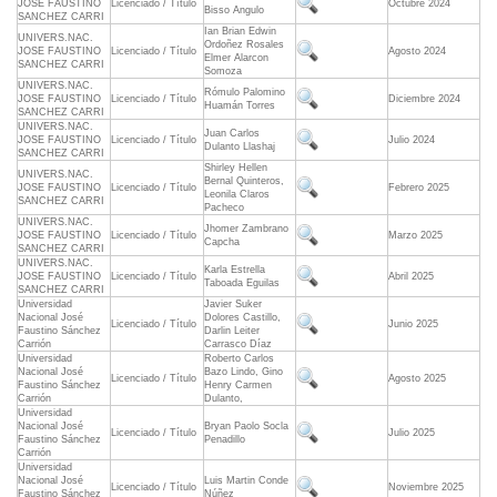
JOSE FAUSTINO
Licenciado / Título
Octubre 2024
Bisso Angulo
SANCHEZ CARRI
Ian Brian Edwin
UNIVERS.NAC.
Ordoñez Rosales
JOSE FAUSTINO
Licenciado / Título
Agosto 2024
Elmer Alarcon
SANCHEZ CARRI
Somoza
UNIVERS.NAC.
Rómulo Palomino
JOSE FAUSTINO
Licenciado / Título
Diciembre 2024
Huamán Torres
SANCHEZ CARRI
UNIVERS.NAC.
Juan Carlos
JOSE FAUSTINO
Licenciado / Título
Julio 2024
Dulanto Llashaj
SANCHEZ CARRI
Shirley Hellen
UNIVERS.NAC.
Bernal Quinteros,
JOSE FAUSTINO
Licenciado / Título
Febrero 2025
Leonila Claros
SANCHEZ CARRI
Pacheco
UNIVERS.NAC.
Jhomer Zambrano
JOSE FAUSTINO
Licenciado / Título
Marzo 2025
Capcha
SANCHEZ CARRI
UNIVERS.NAC.
Karla Estrella
JOSE FAUSTINO
Licenciado / Título
Abril 2025
Taboada Eguilas
SANCHEZ CARRI
Universidad
Javier Suker
Nacional José
Dolores Castillo,
Licenciado / Título
Junio 2025
Faustino Sánchez
Darlin Leiter
Carrión
Carrasco Díaz
Universidad
Roberto Carlos
Nacional José
Bazo Lindo, Gino
Licenciado / Título
Agosto 2025
Faustino Sánchez
Henry Carmen
Carrión
Dulanto,
Universidad
Nacional José
Bryan Paolo Socla
Licenciado / Título
Julio 2025
Faustino Sánchez
Penadillo
Carrión
Universidad
Nacional José
Luis Martin Conde
Licenciado / Título
Noviembre 2025
Faustino Sánchez
Núñez