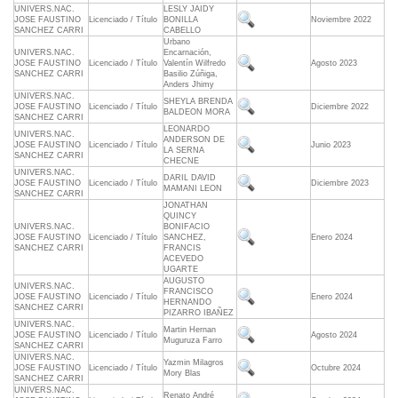
UNIVERS.NAC.
LESLY JAIDY
JOSE FAUSTINO
Licenciado / Título
BONILLA
Noviembre 2022
SANCHEZ CARRI
CABELLO
Urbano
UNIVERS.NAC.
Encarnación,
JOSE FAUSTINO
Licenciado / Título
Valentín Wilfredo
Agosto 2023
SANCHEZ CARRI
Basilio Zúñiga,
Anders Jhimy
UNIVERS.NAC.
SHEYLA BRENDA
JOSE FAUSTINO
Licenciado / Título
Diciembre 2022
BALDEON MORA
SANCHEZ CARRI
LEONARDO
UNIVERS.NAC.
ANDERSON DE
JOSE FAUSTINO
Licenciado / Título
Junio 2023
LA SERNA
SANCHEZ CARRI
CHECNE
UNIVERS.NAC.
DARIL DAVID
JOSE FAUSTINO
Licenciado / Título
Diciembre 2023
MAMANI LEON
SANCHEZ CARRI
JONATHAN
QUINCY
UNIVERS.NAC.
BONIFACIO
JOSE FAUSTINO
Licenciado / Título
SANCHEZ,
Enero 2024
SANCHEZ CARRI
FRANCIS
ACEVEDO
UGARTE
AUGUSTO
UNIVERS.NAC.
FRANCISCO
JOSE FAUSTINO
Licenciado / Título
Enero 2024
HERNANDO
SANCHEZ CARRI
PIZARRO IBAÑEZ
UNIVERS.NAC.
Martin Hernan
JOSE FAUSTINO
Licenciado / Título
Agosto 2024
Muguruza Farro
SANCHEZ CARRI
UNIVERS.NAC.
Yazmin Milagros
JOSE FAUSTINO
Licenciado / Título
Octubre 2024
Mory Blas
SANCHEZ CARRI
UNIVERS.NAC.
Renato André