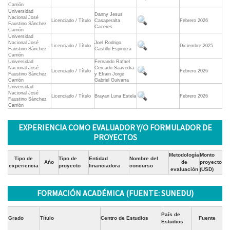
Carrión
Universidad
Danny Jesus
Nacional José
Licenciado / Título
Casaperalta
Febrero 2026
Faustino Sánchez
Caceres
Carrión
Universidad
Nacional José
Joel Rodrigo
Licenciado / Título
Diciembre 2025
Faustino Sánchez
Castillo Espinoza
Carrión
Universidad
Fernando Rafael
Nacional José
Cercado Saavedra
Licenciado / Título
Febrero 2026
Faustino Sánchez
y Efrain Jorge
Carrión
Gabriel Guivarra
Universidad
Nacional José
Licenciado / Título
Brayan Luna Estela
Febrero 2026
Faustino Sánchez
Carrión
EXPERIENCIA COMO EVALUADOR Y/O FORMULADOR DE
PROYECTOS
Metodología
Monto
Tipo de
Tipo de
Entidad
Nombre del
Ańo
de
proyecto
experiencia
proyecto
financiadora
concurso
evaluación
(USD)
FORMACIÓN ACADÉMICA (FUENTE: SUNEDU)
País de
Grado
Título
Centro de Estudios
Fuente
Estudios