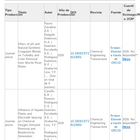
Cuartil
Tipo
Año de
de
Título
Autor
DOI
Revista
Fuente
Producción
Producción
ScimagoJR
o JCR*
Pazos
Zavaleta,
A.E. |
Delgado
Anderson,
H.A. |
Effect of pH and
Guerrero
Natural-Synthetic
Scopus -
Escobedo,
Coagulant Blends
Chemical
Elsevier
2026: No
Journal-
A.E. |
10.3303/CET2
on Turbidity and
2026
Engineering
a través
disponible**,
article
Rodriguez
6123001
Color Removal
Transactions
de
Otros
Espinoza,
from Moche River
ORCID
R.F. |
Water
Azabache
Liza, Y.F.
| ... (Son
un total
de 6
autores)
Castillo,
E.R. |
Romero
Rodriguez,
C.E. |
Influence of Aquatic
Guerrero
Plants and
Escobedo,
Scopus -
Electrode Spacing
A.E. |
Chemical
Elsevier
2026: No
Journal-
on Chemical
Azabache
10.3303/CET2
2026
Engineering
a través
disponible**,
article
Oxygen Demand
Liza, Y.F.
6123002
Transactions
de
Otros
Removal and
|
ORCID
Bioelectricity
Rodriguez
Generation
Espinoza,