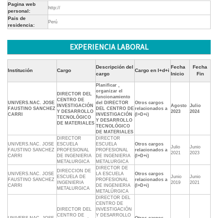
Pagina web
http://
personal:
Pais de
Perú
residencia:
EXPERIENCIA LABORAL
Descripción del
Fecha
Fecha
Institución
Cargo
Cargo en I+d+i
cargo
Inicio
Fin
Planificar ,
organizar el
DIRECTOR DEL
funcionamiento
CENTRO DE
UNIVERS.NAC. JOSE
del DIRECTOR
Otros cargos
INVESTIGACIÓN
Agosto
Julio
FAUSTINO SANCHEZ
DEL CENTRO DE
relacionados a
Y DESARROLLO
2023
2024
CARRI
INVESTIGACIÓN
(I+D+i)
TECNOLÓGICO
Y DESARROLLO
DE MATERIALES
TECNOLÓGICO
DE MATERIALES
DIRECTOR
DIRECTOR
UNIVERS.NAC. JOSE
ESCUELA
ESCUELA
Otros cargos
Julio
Junio
FAUSTINO SANCHEZ
PROFESIONAL
PROFESIONAL
relacionados a
2021
2023
CARRI
DE INGENIERIA
DE INGENIERIA
(I+D+i)
METALURGICA
METALURGICA
DIRECTOR DE
DIRECCION DE
UNIVERS.NAC. JOSE
LA ESCUELA
Otros cargos
ESCUELA DE
Junio
Junio
FAUSTINO SANCHEZ
PROFESIONAL
relacionados a
INGENIERIA
2019
2021
CARRI
DE INGENIERIA
(I+D+i)
METALURGICA
METALÚRGICA
DIRECTOR DEL
CENTRO DE
DIRECTOR DEL
INVESTIGACIÓN
CENTRO DE
Y DESARROLLO