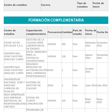
Tipo de
Fecha de
Centro de estudios
Carrera
estudios
inicio
FORMACIÓN COMPLEMENTARIA
Centro de
Capacitación
País de
Fecha de
Frecuencia
Cantidad
Fecha fin
estudios
complementaria
estudio
inicio
GESTIÓN DE LA
CESAP ALTOS
CALIDAD PARA
Setiembre
Diciembre
HORAS
260
Perú
ESTUDIOS S.A.C.
LABORATORIOS
2014
2014
DE ENSAYO
EXCEL AVANZADO
UNIVERS.NAC.
PARA LA
Agosto
Noviembre
JOSE FAUSTINO
HORAS
128
Perú
DOCENCIA
2014
2014
SANCHEZ CARRI
UNIVERSITARIA
SEGUNDO
UNIVERS.NAC.
PROCESO DE
Octubre
JOSE FAUSTINO
AUTOEVALUACIÓN
DIAS
1
Perú
2014
SANCHEZ CARRI
PARA CARRERAS
PROFESIONALES
UNIVERSIDAD
NACIONAL JOSÉ F.
SISTEMA DE
SANCHEZ
GESTIÓN DE
DIAS
3
Perú
Junio 2014
Julio 2014
CARRION DE
CALIDAD
HUACHO
GEZA MINERALES
ASIS EMPRESA
ESTASH EN
Mayo
Mayo
INDIVIDUAL DE
PLANTA
HORAS
120
Perú
2019
2019
RESPONSABILIDAD
CIANURACIÓN
LIMITADA
PROGRAMA DE