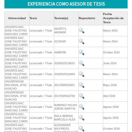
EXPERIENCIA COMO ASESOR DE TESIS
Fecha
Universidad
Tesis
Tesista(s)
Repositorio
Aceptación de
Tesis
UNIVERS.NAC.
43478771,
JOSE FAUSTINO
Licenciado / Título
Marzo 2014
44028490
SANCHEZ CARRI
UNIVERS.NAC.
JOSE FAUSTINO
Licenciado / Título
41234165
Marzo 2014
SANCHEZ CARRI
UNIVERS.NAC.
JOSE FAUSTINO
Licenciado / Título
44484766
Octubre 2014
SANCHEZ CARRI
UNIVERS.NAC.
JOSE FAUSTINO
Licenciado / Título
20160525124031
Junio 2014
SANCHEZ CARRI
UNIVERS.NAC.
JOSE FAUSTINO
Licenciado / Título
20160525124454
Marzo 2014
SANCHEZ CARRI
UNIVERSIDAD
NACIONAL JFSC
Licenciado / Título
20170305031801
Mayo 2016
HUACHO
UNIVERSIDAD
NACIONAL JFSC
Licenciado / Título
20170305032709
Abril 2016
HUACHO
UNIVERS.NAC.
RAMIREZ NICHO
JOSE FAUSTINO
Licenciado / Título
Agosto 2018
JORGE MARTIN
SANCHEZ CARRI
UNIVERS.NAC.
AVILA BERNAL
JOSE FAUSTINO
Licenciado / Título
Agosto 2018
MARCELO ALEX
SANCHEZ CARRI
UNIVERS.NAC.
ALEXANDER
JOSE FAUSTINO
Licenciado / Título
WILFREDO,
Octubre 2019