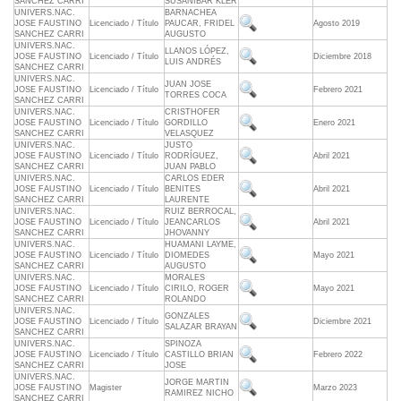
SANCHEZ CARRI
SUSANIBAR KLER
UNIVERS.NAC.
BARNACHEA
JOSE FAUSTINO
Licenciado / Título
PAUCAR, FRIDEL
Agosto 2019
SANCHEZ CARRI
AUGUSTO
UNIVERS.NAC.
LLANOS LÓPEZ,
JOSE FAUSTINO
Licenciado / Título
Diciembre 2018
LUIS ANDRÉS
SANCHEZ CARRI
UNIVERS.NAC.
JUAN JOSE
JOSE FAUSTINO
Licenciado / Título
Febrero 2021
TORRES COCA
SANCHEZ CARRI
UNIVERS.NAC.
CRISTHOFER
JOSE FAUSTINO
Licenciado / Título
GORDILLO
Enero 2021
SANCHEZ CARRI
VELASQUEZ
UNIVERS.NAC.
JUSTO
JOSE FAUSTINO
Licenciado / Título
RODRÍGUEZ,
Abril 2021
SANCHEZ CARRI
JUAN PABLO
UNIVERS.NAC.
CARLOS EDER
JOSE FAUSTINO
Licenciado / Título
BENITES
Abril 2021
SANCHEZ CARRI
LAURENTE
UNIVERS.NAC.
RUIZ BERROCAL,
JOSE FAUSTINO
Licenciado / Título
JEANCARLOS
Abril 2021
SANCHEZ CARRI
JHOVANNY
UNIVERS.NAC.
HUAMANI LAYME,
JOSE FAUSTINO
Licenciado / Título
DIOMEDES
Mayo 2021
SANCHEZ CARRI
AUGUSTO
UNIVERS.NAC.
MORALES
JOSE FAUSTINO
Licenciado / Título
CIRILO, ROGER
Mayo 2021
SANCHEZ CARRI
ROLANDO
UNIVERS.NAC.
GONZALES
JOSE FAUSTINO
Licenciado / Título
Diciembre 2021
SALAZAR BRAYAN
SANCHEZ CARRI
UNIVERS.NAC.
SPINOZA
JOSE FAUSTINO
Licenciado / Título
CASTILLO BRIAN
Febrero 2022
SANCHEZ CARRI
JOSE
UNIVERS.NAC.
JORGE MARTIN
JOSE FAUSTINO
Magister
Marzo 2023
RAMIREZ NICHO
SANCHEZ CARRI