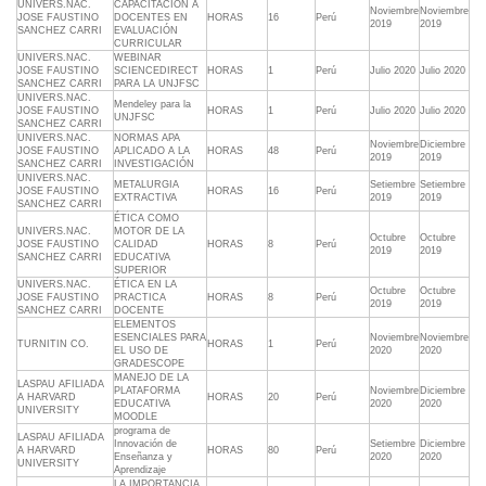
UNIVERS.NAC.
CAPACITACIÓN A
Noviembre
Noviembre
JOSE FAUSTINO
DOCENTES EN
HORAS
16
Perú
2019
2019
SANCHEZ CARRI
EVALUACIÓN
CURRICULAR
UNIVERS.NAC.
WEBINAR
JOSE FAUSTINO
SCIENCEDIRECT
HORAS
1
Perú
Julio 2020
Julio 2020
SANCHEZ CARRI
PARA LA UNJFSC
UNIVERS.NAC.
Mendeley para la
JOSE FAUSTINO
HORAS
1
Perú
Julio 2020
Julio 2020
UNJFSC
SANCHEZ CARRI
UNIVERS.NAC.
NORMAS APA
Noviembre
Diciembre
JOSE FAUSTINO
APLICADO A LA
HORAS
48
Perú
2019
2019
SANCHEZ CARRI
INVESTIGACIÓN
UNIVERS.NAC.
METALURGIA
Setiembre
Setiembre
JOSE FAUSTINO
HORAS
16
Perú
EXTRACTIVA
2019
2019
SANCHEZ CARRI
ÉTICA COMO
UNIVERS.NAC.
MOTOR DE LA
Octubre
Octubre
JOSE FAUSTINO
CALIDAD
HORAS
8
Perú
2019
2019
SANCHEZ CARRI
EDUCATIVA
SUPERIOR
UNIVERS.NAC.
ÉTICA EN LA
Octubre
Octubre
JOSE FAUSTINO
PRACTICA
HORAS
8
Perú
2019
2019
SANCHEZ CARRI
DOCENTE
ELEMENTOS
ESENCIALES PARA
Noviembre
Noviembre
TURNITIN CO.
HORAS
1
Perú
EL USO DE
2020
2020
GRADESCOPE
MANEJO DE LA
LASPAU AFILIADA
PLATAFORMA
Noviembre
Diciembre
A HARVARD
HORAS
20
Perú
EDUCATIVA
2020
2020
UNIVERSITY
MOODLE
programa de
LASPAU AFILIADA
Innovación de
Setiembre
Diciembre
A HARVARD
HORAS
80
Perú
Enseñanza y
2020
2020
UNIVERSITY
Aprendizaje
LA IMPORTANCIA