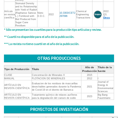
Density
Stomatal Density
and its Relationship
with Yield of Radish
Artículo
Chemical
2022:
(Raphanus Sativus
Nieto
10.3303/CET2
en revista
2022
Engineering
Q3,
L.) Fertilized with
D.D.C.
297096
científica
Transactions
Otros
Biol Produced from
Sugar Cane
Residues
* Sólo se presentan los cuartiles para la producción tipo artículos y review.
** Cuartil no disponible para el año de la publicación.
*** La revista no tiene cuartil en el año de la publicación.
OTRAS PRODUCCIONES
Año de
Título de la
Tipo de Producción
Título
Producción
fuente
CLASE
Concentración de Minerales II
2015
MANUAL
FLOTACION DE MINERALES
2012
I
Journal of
Evaluacion de los residuos de mascarillas
ARTÍCULO EN
Energy &
desechables generados durante la Pandemia
2021
REVISTA CIENTÍFICA
Environmental
de Covid-19 en el distrito de Barranca
Sciences
ARTÍCULO EN
Tratamiento químico de relaves auríferos
Big Bang
2023
REVISTA CIENTÍFICA
para la degradación del cianuro de sodio
Faustiniano
PROYECTOS DE INVESTIGACIÓN