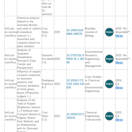
R.F. | ...
(Son un
total de
10
autores)
Chemical analysis
related to the
stomatal density
Artículo
and yield of cilantro
Cruz
Brazilian
2025: No
10.1590/1519-
en revista
(Coriandrum
Nieto
2025
Journal of
disponible**,
6984.296376
científica
sativum L.)
D.D.
Biology
Otros
nourished with
compost based on
plant residues
Analysis of
Environmental
Seawater
Artículo
Guerrero
10.5755/J01.E
Research,
2025: No
Desalination
en revista
Escobedo
2025
REM.81.1.362
Engineering
disponible**,
Research Data:
científica
A.E.
08
and
Otros
Trends and
Management
Perspectives
Influence of organic
compost treatment
Case Studies
on biometric
Artículo
Rodriguez
10.1016/J.CS
in Chemical
2024:
patterns and
en revista
Espinoza
2024
CEE.2024.100
and
Q1,
sensory attributes
científica
R.F.
630
Environmental
Otros
of fresh green
Engineering
beans (Phaseolus
vulgaris L.)
Analysis of the
Yield of Radish
(Raphanus Sativus
L.) Fertilized with
Artículo
Cruz
Chemical
2022:
Compost Based on
10.3303/CET2
en revista
Nieto
2022
Engineering
Q3,
Organic Waste
294231
científica
D.D.
Transactions
Otros
from Markets and
its Relationship
with its Stomatal