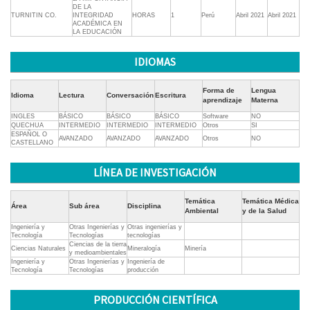
DE LA
TURNITIN CO.
INTEGRIDAD
HORAS
1
Perú
Abril 2021
Abril 2021
ACADÉMICA EN
LA EDUCACIÓN
IDIOMAS
Forma de
Lengua
Idioma
Lectura
Conversación
Escritura
aprendizaje
Materna
INGLES
BÁSICO
BÁSICO
BÁSICO
Software
NO
QUECHUA
INTERMEDIO
INTERMEDIO
INTERMEDIO
Otros
SI
ESPAÑOL O
AVANZADO
AVANZADO
AVANZADO
Otros
NO
CASTELLANO
LÍNEA DE INVESTIGACIÓN
Temática
Temática Médica
Área
Sub área
Disciplina
Ambiental
y de la Salud
Ingeniería y
Otras Ingenierías y
Otras ingenierías y
Tecnología
Tecnologías
tecnologías
Ciencias de la tierra
Ciencias Naturales
Mineralogía
Minería
y medioambientales
Ingeniería y
Otras Ingenierías y
Ingeniería de
Tecnología
Tecnologías
producción
PRODUCCIÓN CIENTÍFICA