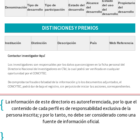
Estado
Alcance
Propietario
Tipo de
Tipo de
Estado del
del uso
Denominación
del
del
desarrollo
participación
desarrollo
del
desarrollo
desarrollo
desarrollo
DISTINCIONES Y PREMIOS
Institución
Distinción
Descripción
País
Web Referencia
Contactar investigador Aquí
Los investigadores son responsables por los datos que consignen en la ficha personal del
Directorio Nacional de Investigadores en CTeI, la cual podrá ser verificada en cualquier
oportunidad por el CONCYTEC.
De comprobarse fraude o falsedad de la información y/o los documentos adjuntados, el
CONCYTEC, podrá dar de baja el registro, sin perjuicio de iniciar las acciones, correspondientes.
{
La información de este directorio es autoreferenciada, por lo que el
contenido de cada perfil es de responsabilidad exclusiva de la
persona inscrita; y por lo tanto, no debe ser considerado como una
fuente de información oficial.
}