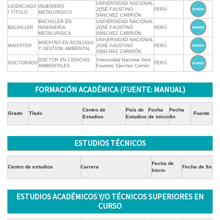
UNIVERSIDAD NACIONAL
LICENCIADO
INGENIERO
JOSÉ FAUSTINO
PERÚ
/ TÍTULO
METALURGICO
SÁNCHEZ CARRIÓN
BACHILLER EN
UNIVERSIDAD NACIONAL
BACHILLER
INGENIERIA
JOSÉ FAUSTINO
PERÚ
METALURGICA
SÁNCHEZ CARRIÓN
UNIVERSIDAD NACIONAL
MAESTRO EN ECOLOGIA
MAGISTER
JOSÉ FAUSTINO
PERÚ
Y GESTION AMBIENTAL
SÁNCHEZ CARRIÓN
DOCTOR EN CIENCIAS
Universidad Nacional José
DOCTORADO
PERÚ
AMBIENTALES
Faustino Sánchez Carrión
FORMACIÓN ACADÉMICA (FUENTE: MANUAL)
Centro de
País de
Fecha
Fecha
Grado
Título
Fuente
Estudios
Estudios
de inicio
fin
ESTUDIOS TÉCNICOS
Fecha de
Centro de estudios
Carrera
Fecha de fin
Inicio
ESTUDIOS ACADÉMICOS Y/O TÉCNICOS SUPERIORES EN
CURSO