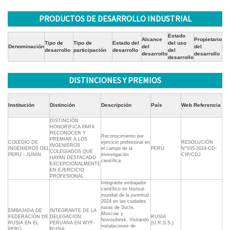
PRODUCTOS DE DESARROLLO INDUSTRIAL
Estado
Alcance
Propietario
Tipo de
Tipo de
Estado del
del uso
Denominación
del
del
desarrollo
participación
desarrollo
del
desarrollo
desarrollo
desarrollo
DISTINCIONES Y PREMIOS
Institución
Distinción
Descripción
País
Web Referencia
DISTINCIÓN
HONORIFICA PARA
RECONOCER Y
Reconocimiento por
PREMIAR A LOS
COLEGIO DE
ejercicio profesional en
RESOLUCIÓN
INGENIEROS
INGENIEROS DEL
el campo de la
PERÚ
N°035-2024-CD-
COLEGIADOS QUE
PERU - JUNIN
investigación
CIP/CDJ
HAYAN DESTACADO
científica.
EXCEPCIONALMENTE
EN EJERCICIO
PROFESIONAL
Integrante embajador
científico en festival
mundial de la juventud
2024 en las ciudades
rusas de Sochi,
EMBAJADA DE
INTEGRANTE DE LA
Moscow y
FEDERACIÓN DE
DELEGACION
RUSIA
Novosibirsk. Visitando
RUSIA EN EL
PERUANA EN WYF-
(U.R.S.S.)
instalaciones de
PERÚ
RUSIA