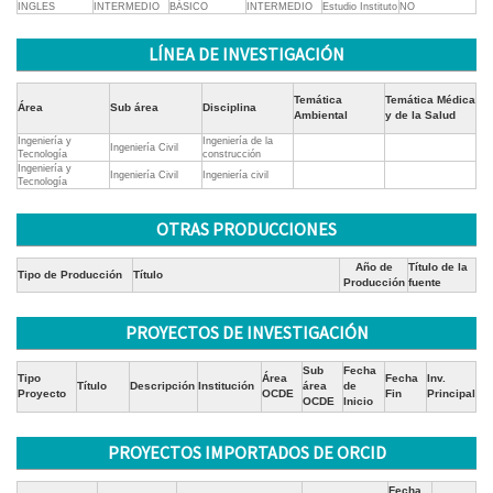
INGLES
INTERMEDIO
BÁSICO
INTERMEDIO
Estudio Instituto
NO
LÍNEA DE INVESTIGACIÓN
Temática
Temática Médica
Área
Sub área
Disciplina
Ambiental
y de la Salud
Ingeniería y
Ingeniería de la
Ingeniería Civil
Tecnología
construcción
Ingeniería y
Ingeniería Civil
Ingeniería civil
Tecnología
OTRAS PRODUCCIONES
Año de
Título de la
Tipo de Producción
Título
Producción
fuente
PROYECTOS DE INVESTIGACIÓN
Sub
Fecha
Tipo
Área
Fecha
Inv.
Título
Descripción
Institución
área
de
Proyecto
OCDE
Fin
Principal
OCDE
Inicio
PROYECTOS IMPORTADOS DE ORCID
Fecha