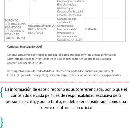
Corporación Estatal de
Energía Nuclear
Rosatom y a
Corporación Espacial
Estatal Roscosmos.
Ganador de tres
TORONTO
medallas 9.ª
INTERNACIONAL
RECONOCIMIENTO A
Competencia
SOCIETY OF
INVENTORES
Internacional de
CANADA
INNOVATION &
PERUANOS
Invenciones e
ADVANCED
Innovaciones en
SKILLS (TISIAS)
Canadá (iCAN 2024)
Contactar investigador Aquí
Los investigadores son responsables por los datos que consignen en la ficha personal del
Directorio Nacional de Investigadores en CTeI, la cual podrá ser verificada en cualquier
oportunidad por el CONCYTEC.
De comprobarse fraude o falsedad de la información y/o los documentos adjuntados, el
CONCYTEC, podrá dar de baja el registro, sin perjuicio de iniciar las acciones, correspondientes.
{
La información de este directorio es autoreferenciada, por lo que el
contenido de cada perfil es de responsabilidad exclusiva de la
persona inscrita; y por lo tanto, no debe ser considerado como una
fuente de información oficial.
}