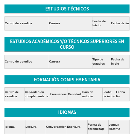
ESTUDIOS TÉCNICOS
Fecha de
Centro de estudios
Carrera
Fecha de fin
Inicio
ESTUDIOS ACADÉMICOS Y/O TÉCNICOS SUPERIORES EN
CURSO
Tipo de
Fecha de
Centro de estudios
Carrera
estudios
inicio
FORMACIÓN COMPLEMENTARIA
Centro de
Capacitación
País de
Fecha
Fecha
Frecuencia
Cantidad
estudios
complementaria
estudio
de inicio
fin
IDIOMAS
Forma de
Lengua
Idioma
Lectura
Conversación
Escritura
aprendizaje
Materna