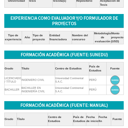
Universidad
Tesis
Tesista(s)
Repositorio
Aceptación de
Tesis
EXPERIENCIA COMO EVALUADOR Y/O FORMULADOR DE
PROYECTOS
Metodología
Monto
Tipo de
Tipo de
Entidad
Nombre del
Ańo
de
proyecto
experiencia
proyecto
financiadora
concurso
evaluación
(USD)
FORMACIÓN ACADÉMICA (FUENTE: SUNEDU)
País de
Grado
Título
Centro de Estudios
Fuente
Estudios
LICENCIADO
Universidad Continental
INGENIERO CIVIL
PERÚ
/ TÍTULO
S.A.C.
BACHILLER EN
Universidad Continental
BACHILLER
PERÚ
INGENIERÍA CIVIL
S.A.C.
FORMACIÓN ACADÉMICA (FUENTE: MANUAL)
Centro de
País de
Fecha
Fecha
Grado
Título
Fuente
Estudios
Estudios
de inicio
fin