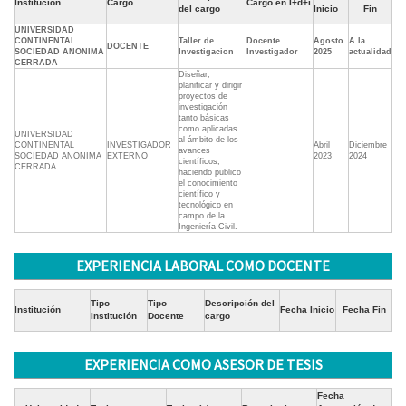
Institución
Cargo
Cargo en I+d+i
del cargo
Inicio
Fin
UNIVERSIDAD
CONTINENTAL
Taller de
Docente
Agosto
A la
DOCENTE
SOCIEDAD ANONIMA
Investigacion
Investigador
2025
actualidad
CERRADA
Diseñar,
planificar y dirigir
proyectos de
investigación
tanto básicas
como aplicadas
UNIVERSIDAD
al ámbito de los
CONTINENTAL
INVESTIGADOR
Abril
Diciembre
avances
SOCIEDAD ANONIMA
EXTERNO
2023
2024
científicos,
CERRADA
haciendo publico
el conocimiento
científico y
tecnológico en
campo de la
Ingeniería Civil.
EXPERIENCIA LABORAL COMO DOCENTE
Tipo
Tipo
Descripción del
Institución
Fecha Inicio
Fecha Fin
Institución
Docente
cargo
EXPERIENCIA COMO ASESOR DE TESIS
Fecha