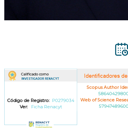
Scopus Author Ident
5864042980
Web of Science Resea
Código de Registro:
P0279034
5794748960
Ver:
Ficha Renacyt