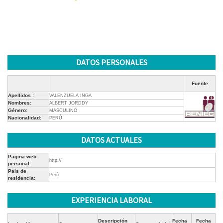
DATOS PERSONALES
Fuente
Apellidos :
VALENZUELA INGA
Nombres:
ALBERT JORDDY
Género:
MASCULINO
Nacionalidad:
PERÚ
DATOS ACTUALES
Pagina web
http://
personal:
Pais de
Perú
residencia:
EXPERIENCIA LABORAL
Descripción
Fecha
Fecha