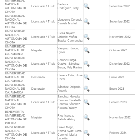
UNIVERSIDAD
NACIONAL
Barboza
Licenciado / Título
Setiembre 2022
AUTÓNOMA DE
Rodríguez, Bety
CHOTA
UNIVERSIDAD
NACIONAL
Llaguento Coronel,
Licenciado / Título
Setiembre 2022
AUTÓNOMA DE
Daniela Mishel
CHOTA
UNIVERSIDAD
Cieza Najarro,
NACIONAL
Licenciado / Título
Lizbeth; Muñoz
Noviembre 2022
AUTÓNOMA DE
Estela, Carmencita
CHOTA
UNIVERSIDAD
Vásquez Idrogo,
NACIONAL DE
Magister
Octubre 2022
Eyner
CAJAMARCA
UNIVERSIDAD
Coronel Burga,
NACIONAL
Licenciado / Título
Gladys; Sánchez
Diciembre 2022
AUTÓNOMA DE
Burga, Yely Ranina
CHOTA
UNIVERSIDAD
Herrera Ortiz, José
NACIONAL DE
Doctorado
Enero 2023
Uberli
CAJAMARCA
UNIVERSIDAD
Sánchez Delgado,
NACIONAL DE
Doctorado
Enero 2023
Antonio
CAJAMARCA
UNIVERSIDAD
Sánchez Heredia,
NACIONAL
Carmen Elizabeth;
Licenciado / Título
Febrero 2023
AUTÓNOMA DE
Cabrera Sánchez,
CHOTA
Roxana Yakely
BENEMERITA
UNIVERSIDAD
Rios Isunza,
Magister
Noviembre 2022
AUTONOMA DE
Zahida Aletsy
PUEBLA
UNIVERSIDAD
Bravo Mego,
NACIONAL
Neima Ayde; Silva
Licenciado / Título
Febrero 2024
AUTÓNOMA DE
Coronel, María
CHOTA
Lucelita