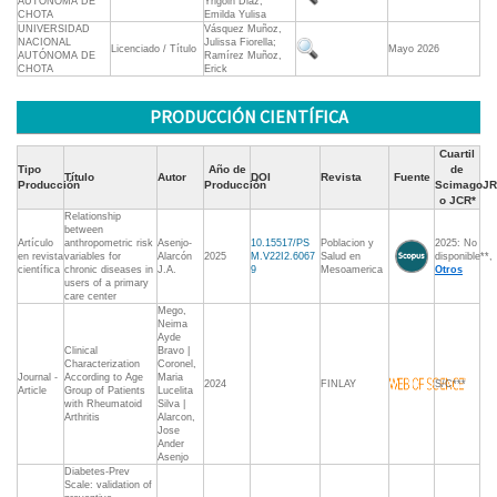
AUTÓNOMA DE
Yrigoin Diaz,
CHOTA
Emilda Yulisa
UNIVERSIDAD
Vásquez Muñoz,
NACIONAL
Julissa Fiorella;
Licenciado / Título
Mayo 2026
AUTÓNOMA DE
Ramírez Muñoz,
CHOTA
Erick
PRODUCCIÓN CIENTÍFICA
Cuartil
Tipo
Año de
de
Título
Autor
DOI
Revista
Fuente
Producción
Producción
ScimagoJR
o JCR*
Relationship
between
Artículo
anthropometric risk
Asenjo-
10.15517/PS
Poblacion y
2025: No
en revista
variables for
Alarcón
2025
M.V22I2.6067
Salud en
disponible**,
científica
chronic diseases in
J.A.
9
Mesoamerica
Otros
users of a primary
care center
Mego,
Neima
Ayde
Clinical
Bravo |
Characterization
Coronel,
Journal -
According to Age
Maria
2024
FINLAY
S/C***
Article
Group of Patients
Lucelita
with Rheumatoid
Silva |
Arthritis
Alarcon,
Jose
Ander
Asenjo
Diabetes-Prev
Scale: validation of