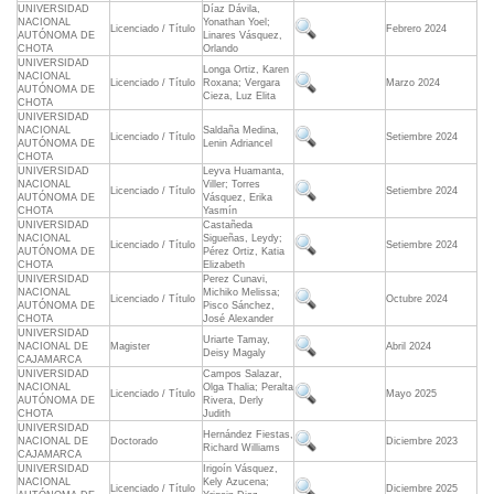
UNIVERSIDAD
Díaz Dávila,
NACIONAL
Yonathan Yoel;
Licenciado / Título
Febrero 2024
AUTÓNOMA DE
Linares Vásquez,
CHOTA
Orlando
UNIVERSIDAD
Longa Ortiz, Karen
NACIONAL
Licenciado / Título
Roxana; Vergara
Marzo 2024
AUTÓNOMA DE
Cieza, Luz Elita
CHOTA
UNIVERSIDAD
NACIONAL
Saldaña Medina,
Licenciado / Título
Setiembre 2024
AUTÓNOMA DE
Lenin Adriancel
CHOTA
UNIVERSIDAD
Leyva Huamanta,
NACIONAL
Viller; Torres
Licenciado / Título
Setiembre 2024
AUTÓNOMA DE
Vásquez, Erika
CHOTA
Yasmín
UNIVERSIDAD
Castañeda
NACIONAL
Sigueñas, Leydy;
Licenciado / Título
Setiembre 2024
AUTÓNOMA DE
Pérez Ortiz, Katia
CHOTA
Elizabeth
UNIVERSIDAD
Perez Cunavi,
NACIONAL
Michiko Melissa;
Licenciado / Título
Octubre 2024
AUTÓNOMA DE
Pisco Sánchez,
CHOTA
José Alexander
UNIVERSIDAD
Uriarte Tamay,
NACIONAL DE
Magister
Abril 2024
Deisy Magaly
CAJAMARCA
UNIVERSIDAD
Campos Salazar,
NACIONAL
Olga Thalia; Peralta
Licenciado / Título
Mayo 2025
AUTÓNOMA DE
Rivera, Derly
CHOTA
Judith
UNIVERSIDAD
Hernández Fiestas,
NACIONAL DE
Doctorado
Diciembre 2023
Richard Williams
CAJAMARCA
UNIVERSIDAD
Irigoín Vásquez,
NACIONAL
Kely Azucena;
Licenciado / Título
Diciembre 2025