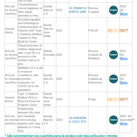
city in Peru
Comprehensive
Artículo
Asenjo-
2022:
clinical diagnosis of
10.15649/CUI
Revista
en revista
Alarcon
2022
Q2,
older adults
DARTE.2485
Cuidarte
científica
J.A.
Otros
attended in Peru
Sociodemographic
and Pathological
Asenjo
Characterization of
Journal -
Alarcon,
Patients with Type
2021
FINLAY
S/C***
Article
Jose
2 Diabetes Mellitus
Ander
Treated in Peru
Medical Center
Characterization of
children diagnosed
Artículo
Oblitas
Revista
2021:
with covid-19 in a
en revista
Gonzales
2021
Cubana de
Q4,
province in the
científica
A.
Pediatria
Otros
northern sierra of
peru
Validation of a scale
to measure
Artículo
compliance with
Asenjo-
Revista
2021:
en revista
preventive
Alarcón
2021
Cubana de
Q4,
científica
measures for
J.A.
Enfermeria
Otros
COVID-19 in the
population
Type 2 Diabetes
Asenjo
Journal -
Mellitus Risk in
Alarcon,
2020
Finlay
S/C***
Article
Physical Exercise
Jose
Program Users
Ander
Relationship
between life style
Artículo
and metabolic
Asenjo-
2020: No
10.20453/RM
en revista
control among
Alarcón
2020
disponible**,
H.V31I2.3771
científica
patients with type 2
J.A.
Otros
diabetes in Chota,
Peru
* Sólo se presentan los cuartiles para la producción tipo artículos y review.