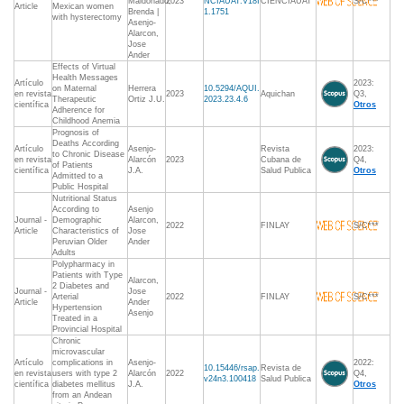
Maldonado,
2023
NCIAUAT.V18I
CIENCIAUAT
S/C***
Article
Mexican women
Brenda |
1.1751
with hysterectomy
Asenjo-
Alarcon,
Jose
Ander
Effects of Virtual
Health Messages
Artículo
2023:
on Maternal
Herrera
10.5294/AQUI.
en revista
2023
Aquichan
Q3,
Therapeutic
Ortiz J.U.
2023.23.4.6
científica
Otros
Adherence for
Childhood Anemia
Prognosis of
Deaths According
Artículo
Asenjo-
Revista
2023:
to Chronic Disease
en revista
Alarcón
2023
Cubana de
Q4,
of Patients
científica
J.A.
Salud Publica
Otros
Admitted to a
Public Hospital
Nutritional Status
According to
Asenjo
Journal -
Demographic
Alarcon,
2022
FINLAY
S/C***
Article
Characteristics of
Jose
Peruvian Older
Ander
Adults
Polypharmacy in
Patients with Type
Alarcon,
2 Diabetes and
Journal -
Jose
Arterial
2022
FINLAY
S/C***
Article
Ander
Hypertension
Asenjo
Treated in a
Provincial Hospital
Chronic
microvascular
Artículo
complications in
Asenjo-
2022:
10.15446/rsap.
Revista de
en revista
users with type 2
Alarcón
2022
Q4,
v24n3.100418
Salud Publica
científica
diabetes mellitus
J.A.
Otros
from an Andean