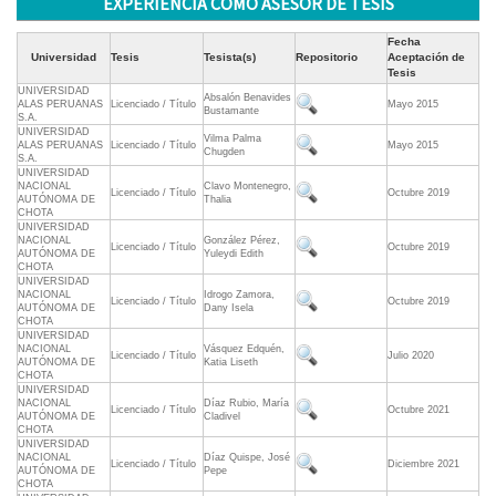
EXPERIENCIA COMO ASESOR DE TESIS
Fecha
Universidad
Tesis
Tesista(s)
Repositorio
Aceptación de
Tesis
UNIVERSIDAD
Absalón Benavides
ALAS PERUANAS
Licenciado / Título
Mayo 2015
Bustamante
S.A.
UNIVERSIDAD
Vilma Palma
ALAS PERUANAS
Licenciado / Título
Mayo 2015
Chugden
S.A.
UNIVERSIDAD
NACIONAL
Clavo Montenegro,
Licenciado / Título
Octubre 2019
AUTÓNOMA DE
Thalia
CHOTA
UNIVERSIDAD
NACIONAL
González Pérez,
Licenciado / Título
Octubre 2019
AUTÓNOMA DE
Yuleydi Edith
CHOTA
UNIVERSIDAD
NACIONAL
Idrogo Zamora,
Licenciado / Título
Octubre 2019
AUTÓNOMA DE
Dany Isela
CHOTA
UNIVERSIDAD
NACIONAL
Vásquez Edquén,
Licenciado / Título
Julio 2020
AUTÓNOMA DE
Katia Liseth
CHOTA
UNIVERSIDAD
NACIONAL
Díaz Rubio, María
Licenciado / Título
Octubre 2021
AUTÓNOMA DE
Cladivel
CHOTA
UNIVERSIDAD
NACIONAL
Díaz Quispe, José
Licenciado / Título
Diciembre 2021
AUTÓNOMA DE
Pepe
CHOTA