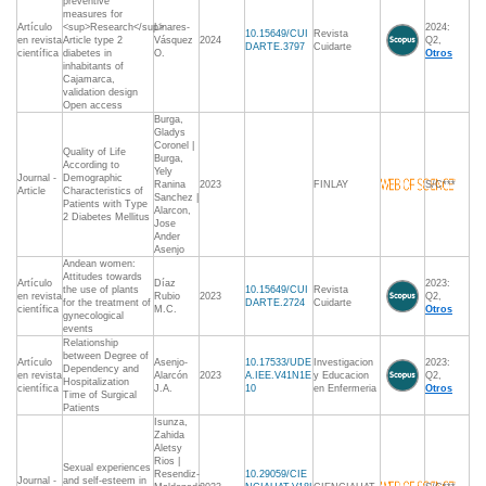
preventive
measures for
Artículo
<sup>Research</sup>
Linares-
2024:
10.15649/CUI
Revista
en revista
Article type 2
Vásquez
2024
Q2,
DARTE.3797
Cuidarte
científica
diabetes in
O.
Otros
inhabitants of
Cajamarca,
validation design
Open access
Burga,
Gladys
Coronel |
Quality of Life
Burga,
According to
Yely
Journal -
Demographic
Ranina
2023
FINLAY
S/C***
Article
Characteristics of
Sanchez |
Patients with Type
Alarcon,
2 Diabetes Mellitus
Jose
Ander
Asenjo
Andean women:
Attitudes towards
Artículo
Díaz
2023:
the use of plants
10.15649/CUI
Revista
en revista
Rubio
2023
Q2,
for the treatment of
DARTE.2724
Cuidarte
científica
M.C.
Otros
gynecological
events
Relationship
between Degree of
Artículo
Asenjo-
10.17533/UDE
Investigacion
2023:
Dependency and
en revista
Alarcón
2023
A.IEE.V41N1E
y Educacion
Q2,
Hospitalization
científica
J.A.
10
en Enfermeria
Otros
Time of Surgical
Patients
Isunza,
Zahida
Aletsy
Rios |
Sexual experiences
Resendiz-
10.29059/CIE
Journal -
and self-esteem in