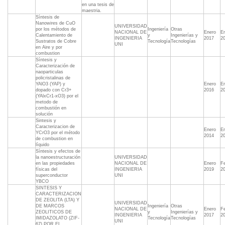
en una tesis de
maestria.
Síntesis de
Nanowires de CuO
UNIVERSIDAD
por los métodos de
Ingeniería
Otras
NACIONAL DE
Enero
E
Calentamiento de
y
Ingenierías y
INGENIERIA
2017
2
Sustratos de Cobre
Tecnología
Tecnologías
UNI
en Aire y por
combustion
Síntesis y
Caracterización de
naoparticulas
policristalinas de
YAlO3 (YAP) y
Enero
E
dopado con Cr3+
2016
2
(YAlxCr1-xO3) por el
metodo de
combustión en
solución
Sintesis y
Caracterizacion de
Enero
E
YCrO3 por el método
2014
2
de combustion en
líquido
Síntesis y efectos de
la nanoestructuración
UNIVERSIDAD
en las propiedades
NACIONAL DE
Enero
F
físicas del
INGENIERIA
2019
2
superconductor
UNI
YBCO
SINTESIS Y
CARACTERIZACION
DE ZEOLITA (LTA) Y
UNIVERSIDAD
DE MARCOS
Ingeniería
Otras
NACIONAL DE
Enero
F
ZEOLITICOS DE
y
Ingenierías y
INGENIERIA
2017
2
IMIDAZOLATO (ZIF-
Tecnología
Tecnologías
UNI
67) POR EL