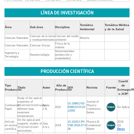
LÍNEA DE INVESTIGACIÓN
Temática
Temática Médica
Área
Sub área
Disciplina
Ambiental
y de la Salud
Ciencias de la tierra
Ciencias del medio
Ciencias Naturales
Minería
y medioambientales
ambiente
Física de la
Ciencias Naturales
Ciencias físicas
materia
Nanomateriales
Ingeniería y
Nanotecnología
(producción y
Tecnología
propiedades)
PRODUCCIÓN CIENTÍFICA
Cuartil
Tipo
Año de
de
Título
Autor
DOI
Revista
Fuente
Producción
Producción
ScimagoJR
o JCR*
Study of the optical
properties of
Journal of
10.1088/1742-
Conference
BiFeO<inf>3</inf>under
Ayala
Physics:
2022
6596/2372/1/0
No Aplica
Paper
different heat
Z.B.
Conference
12005
treatment
Series
temperatures
On the optical and
Artículo
10.1016/J.PH
Physica B:
2018:
magnetic studies of
Jara
en revista
2018
YSB.2018.07.0
Condensed
Q2,
YCrO<inf>3</inf>
A.N.L.
científica
26
Matter
Otros
perovskites