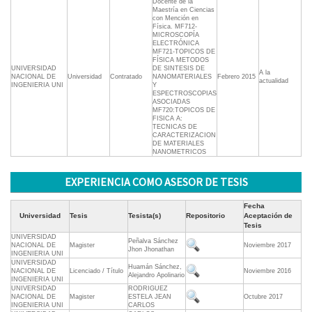
Docente de la
Maestría en Ciencias
con Mención en
Física. MF712-
MICROSCOPÍA
ELECTRÓNICA
MF721-TOPICOS DE
FÍSICA METODOS
UNIVERSIDAD
DE SINTESIS DE
A la
NACIONAL DE
Universidad
Contratado
NANOMATERIALES
Febrero 2015
actualidad
INGENIERIA UNI
Y
ESPECTROSCOPIAS
ASOCIADAS
MF720:TOPICOS DE
FISICA A:
TECNICAS DE
CARACTERIZACION
DE MATERIALES
NANOMETRICOS
EXPERIENCIA COMO ASESOR DE TESIS
Fecha
Universidad
Tesis
Tesista(s)
Repositorio
Aceptación de
Tesis
UNIVERSIDAD
Peñalva Sánchez
NACIONAL DE
Magister
Noviembre 2017
Jhon Jhonathan
INGENIERIA UNI
UNIVERSIDAD
Huamán Sánchez,
NACIONAL DE
Licenciado / Título
Noviembre 2016
Alejandro Apolinario
INGENIERIA UNI
UNIVERSIDAD
RODRIGUEZ
NACIONAL DE
Magister
ESTELA JEAN
Octubre 2017
INGENIERIA UNI
CARLOS