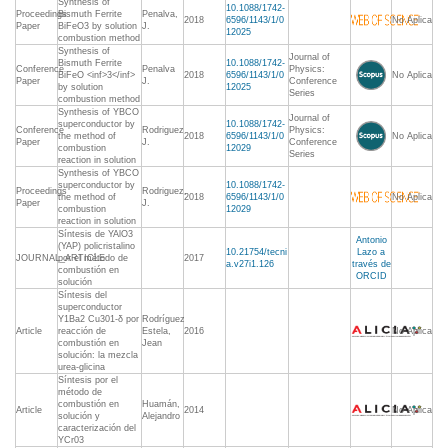
Synthesis of
10.1088/1742-
Proceedings
Bismuth Ferrite
Penalva,
2018
6596/1143/1/0
No Aplica
Paper
BiFeO3 by solution
J.
12025
combustion method
Synthesis of
Journal of
Bismuth Ferrite
10.1088/1742-
Conference
Penalva
Physics:
BiFeO <inf>3</inf>
2018
6596/1143/1/0
No Aplica
Paper
J.
Conference
by solution
12025
Series
combustion method
Synthesis of YBCO
Journal of
superconductor by
10.1088/1742-
Conference
Rodriguez
Physics:
the method of
2018
6596/1143/1/0
No Aplica
Paper
J.
Conference
combustion
12029
Series
reaction in solution
Synthesis of YBCO
superconductor by
10.1088/1742-
Proceedings
Rodriguez,
the method of
2018
6596/1143/1/0
No Aplica
Paper
J.
combustion
12029
reaction in solution
Síntesis de YAlO3
Antonio
(YAP) policristalino
10.21754/tecni
Lazo a
JOURNAL_ARTICLE
por el método de
2017
a.v27i1.126
través de
combustión en
ORCID
solución
Síntesis del
superconductor
Y1Ba2 Cu301-δ por
Rodríguez
Article
reacción de
Estela,
2016
No Aplica
combustión en
Jean
solución: la mezcla
urea-glicina
Síntesis por el
método de
combustión en
Huamán,
Article
2014
No Aplica
solución y
Alejandro
caracterización del
YCr03