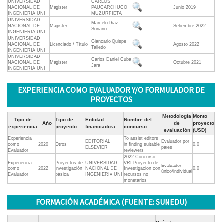
UNIVERSIDAD
CARLOS
NACIONAL DE
Magister
PAUCARCHUCO
Junio 2019
INGENIERIA UNI
MUZURRIETA
UNIVERSIDAD
Marcelo Diaz
NACIONAL DE
Magister
Setiembre 2022
Soriano
INGENIERIA UNI
UNIVERSIDAD
Giancarlo Quispe
NACIONAL DE
Licenciado / Título
Agosto 2022
Talledo
INGENIERIA UNI
UNIVERSIDAD
Carlos Daniel Cuba
NACIONAL DE
Magister
Octubre 2021
Jara
INGENIERIA UNI
EXPERIENCIA COMO EVALUADOR Y/O FORMULADOR DE
PROYECTOS
Metodología
Monto
Tipo de
Tipo de
Entidad
Nombre del
Ańo
de
proyecto
experiencia
proyecto
financiadora
concurso
evaluación
(USD)
Experiencia
To assist editors
EDITORIAL
Evaluador por
como
2020
Otros
in finding suitable
0.0
ELSEVIER
pares
Evaluador
reviewers
2022-Concurso
Experiencia
Proyectos de
UNIVERSIDAD
VRI Proyecto de
Evaluador
como
2022
investigación
NACIONAL DE
Investigacion con
0.0
único/individual
Evaluador
básica
INGENIERIA UNI
recursos no
monetarios
FORMACIÓN ACADÉMICA (FUENTE: SUNEDU)