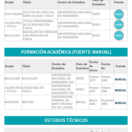
País de
Grado
Título
Centro de Estudios
Fuente
Estudios
DOCTOR EN CIENCIAS,
UNIVERSIDAD NACIONAL
DOCTORADO
PERÚ
ESPECIALIDAD: FISICA
DE INGENIERÍA
TITULO PROFESIONAL
LICENCIADO
UNIVERSIDAD NACIONAL
DE LICENCIADO EN
PERÚ
/ TÍTULO
DE INGENIERÍA
FISICA
BACHILLER EN CIENCIAS
UNIVERSIDAD NACIONAL
BACHILLER
CON MENCION EN
PERÚ
DE INGENIERÍA
FISICA
FORMACIÓN ACADÉMICA (FUENTE: MANUAL)
Fecha
Centro de
País de
Fecha
Grado
Título
de
Fuente
Estudios
Estudios
fin
inicio
UNIVERSIDAD
Febrero
Febrero
BACHILLER
BACHILLER
NACIONAL DE
PERÚ
1975
1990
INGENIERIA UNI
UNIVERSIDAD
LICENCIADO
LICENCIADO EN
Febrero
Febrero
NACIONAL DE
PERÚ
/ TÍTULO
FISICA
1975
1995
INGENIERIA UNI
UNIVERSIDADE
FEDERAL DE
Marzo
Diciembre
MAGISTER
MESTRE
BRASIL
MATO GROSSO
2006
2008
DO SUL (UFMS)
ESTUDIOS TÉCNICOS