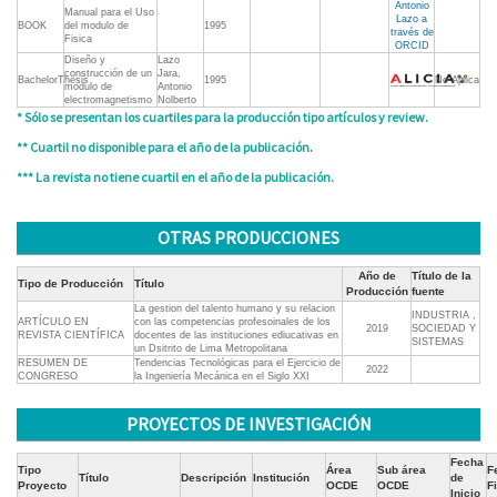
Antonio
Manual para el Uso
Lazo a
BOOK
del modulo de
1995
través de
Fisica
ORCID
Diseño y
Lazo
construcción de un
Jara,
BachelorThesis
1995
No Aplica
modulo de
Antonio
electromagnetismo
Nolberto
* Sólo se presentan los cuartiles para la producción tipo artículos y review.
** Cuartil no disponible para el año de la publicación.
*** La revista no tiene cuartil en el año de la publicación.
OTRAS PRODUCCIONES
Año de
Título de la
Tipo de Producción
Título
Producción
fuente
La gestion del talento humano y su relacion
INDUSTRIA ,
ARTÍCULO EN
con las competencias profesoinales de los
2019
SOCIEDAD Y
REVISTA CIENTÍFICA
docentes de las instituciones ediucativas en
SISTEMAS
un Dsitrito de Lima Metropolitana
RESUMEN DE
Tendencias Tecnológicas para el Ejercicio de
2022
CONGRESO
la Ingeniería Mecánica en el Siglo XXI
PROYECTOS DE INVESTIGACIÓN
Fecha
Tipo
Área
Sub área
F
Título
Descripción
Institución
de
Proyecto
OCDE
OCDE
F
Inicio