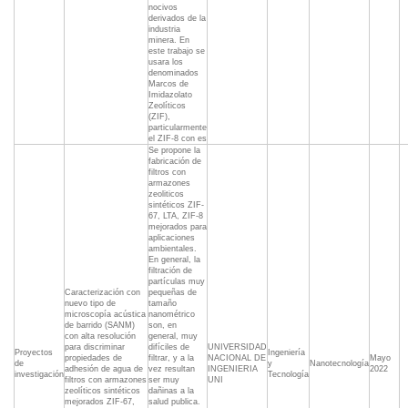
nocivos
derivados de la
industria
minera. En
este trabajo se
usara los
denominados
Marcos de
Imidazolato
Zeolíticos
(ZIF),
particularmente
el ZIF-8 con es
Se propone la
fabricación de
filtros con
armazones
zeoliticos
sintéticos ZIF-
67, LTA, ZIF-8
mejorados para
aplicaciones
ambientales.
En general, la
filtración de
partículas muy
Caracterización con
pequeñas de
nuevo tipo de
tamaño
microscopía acústica
nanométrico
de barrido (SANM)
son, en
con alta resolución
general, muy
para discriminar
difíciles de
UNIVERSIDAD
Proyectos
Ingeniería
propiedades de
filtrar, y a la
NACIONAL DE
Mayo
de
y
Nanotecnología
adhesión de agua de
vez resultan
INGENIERIA
2022
investigación
Tecnología
filtros con armazones
ser muy
UNI
zeolíticos sintéticos
dañinas a la
mejorados ZIF-67,
salud publica.