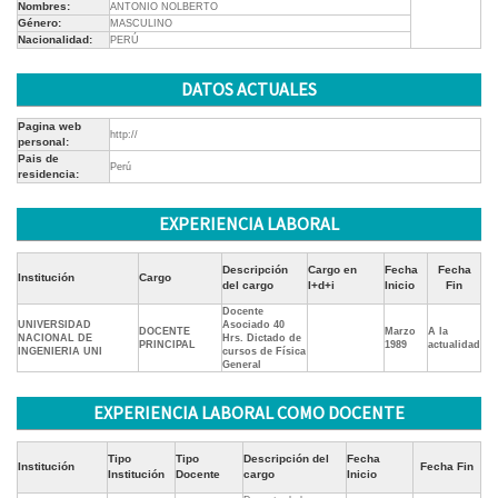
Nombres:
ANTONIO NOLBERTO
Género:
MASCULINO
Nacionalidad:
PERÚ
DATOS ACTUALES
Pagina web
http://
personal:
Pais de
Perú
residencia:
EXPERIENCIA LABORAL
Descripción
Cargo en
Fecha
Fecha
Institución
Cargo
del cargo
I+d+i
Inicio
Fin
Docente
UNIVERSIDAD
Asociado 40
DOCENTE
Marzo
A la
NACIONAL DE
Hrs. Dictado de
PRINCIPAL
1989
actualidad
INGENIERIA UNI
cursos de Física
General
EXPERIENCIA LABORAL COMO DOCENTE
Tipo
Tipo
Descripción del
Fecha
Institución
Fecha Fin
Institución
Docente
cargo
Inicio