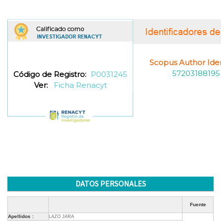
Scopus Author Ident
57203188195
Código de Registro:
P0031245
Ver:
Ficha Renacyt
DATOS PERSONALES
Fuente
Apellidos :
LAZO JARA