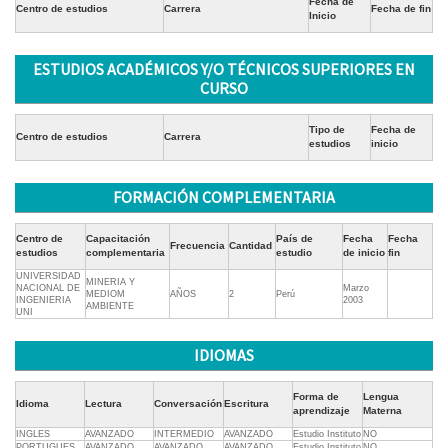
Fecha de
Centro de estudios
Carrera
Fecha de fin
Inicio
ESTUDIOS ACADÉMICOS Y/O TÉCNICOS SUPERIORES EN
CURSO
Tipo de
Fecha de
Centro de estudios
Carrera
estudios
inicio
FORMACIÓN COMPLEMENTARIA
Centro de
Capacitación
País de
Fecha
Fecha
Frecuencia
Cantidad
estudios
complementaria
estudio
de inicio
fin
UNIVERSIDAD
MINERIA Y
NACIONAL DE
Marzo
MEDIOM
AÑOS
2
Perú
INGENIERIA
2003
AMBIENTE
UNI
IDIOMAS
Forma de
Lengua
Idioma
Lectura
Conversación
Escritura
aprendizaje
Materna
INGLES
AVANZADO
INTERMEDIO
AVANZADO
Estudio Instituto
NO
PORTUGUES
AVANZADO
AVANZADO
AVANZADO
Estudio Instituto
NO