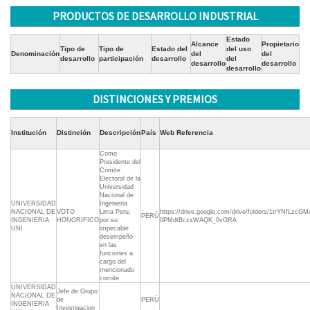
PRODUCTOS DE DESARROLLO INDUSTRIAL
Estado
Alcance
Propietario
Tipo de
Tipo de
Estado del
del uso
Denominación
del
del
desarrollo
participación
desarrollo
del
desarrollo
desarrollo
desarrollo
DISTINCIONES Y PREMIOS
Institución
Distinción
Descripción
País
Web Referencia
Como
Presidente del
Comite
Electoral de la
Universidad
Nacional de
UNIVERSIDAD
Ingenieria
NACIONAL DE
VOTO
Lima Peru,
https://drive.google.com/drive/folders/1trYNfLzcGMe
PERÚ
INGENIERIA
HONORIFICO
por su
0PMdtBczsWAQK_0vGRA
UNI
impecable
desempeño
en las
funciones a
cargo del
mencionado
comite
UNIVERSIDAD
Jefe de Grupo
NACIONAL DE
de
PERÚ
INGENIERIA
Investigacion