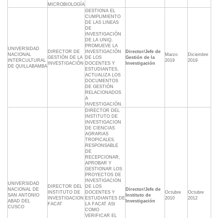
MICROBIOLOGÍA
GESTIONA EL
CUMPLIMIENTO
DE LAS LINEAS
DE
INVESTIGACIÓN
DE LA UNIQ,
PROMUEVE LA
UNIVERSIDAD
DIRECTOR DE
INVESTIGACIÓN
Director/Jefe de
NACIONAL
Marzo
Diciembre
GESTIÓN DE LA
DE LOS
Gestión de la
INTERCULTURAL
2019
2019
INVESTIGACIÓN
DOCENTES Y
Investigación
DE QUILLABAMBA
ESTUDIANTES,
ACTUALIZA LOS
DOCUMENTOS
DE GESTIÓN
RELACIONADOS
A
INVESTIGACIÓN.
DIRECTOR DEL
INSTITUTO DE
INVESTIGACION
DE CIENCIAS
AGRARIAS
TROPICALES.
RESPONSABLE
DE
RECEPCIONAR,
APROBAR Y
GESTIONAR LOS
PROYECTOS DE
INVESTIGACION
UNIVERSIDAD
DIRECTOR DEL
DE LOS
NACIONAL DE
Director/Jefe de
INSTITUTO DE
DOCENTES Y
Octubre
Octubre
SAN ANTONIO
Instituto de
INVESTIGACION
ESTUDIANTES DE
2010
2012
ABAD DEL
Investigación
FACAT
LA FACAT ASI
CUSCO
COMO
VERIFICAR EL