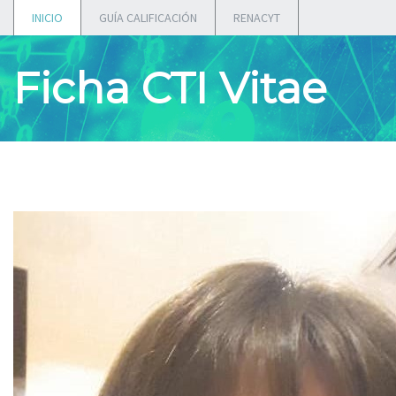
INICIO
GUÍA CALIFICACIÓN
RENACYT
Ficha CTI Vitae