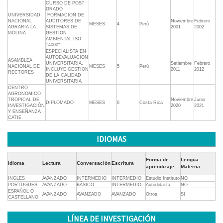
CURSO DE POST
GRADO
UNIVERSIDAD
"FORMACION DE
NACIONAL
AUDITORES DE
Noviembre
Febrero
MESES
4
Perú
AGRARIA LA
SISTEMAS DE
2001
2002
MOLINA
GESTION
AMBIENTAL ISO
14000"
ESPECIALISTA EN
AUTOEVALUACION
ASAMBLEA
UNIVERSITARIA,
Setiembre
Febrero
NACIONAL DE
MESES
5
Perú
INCLUYE GESTION
2011
2012
RECTORES
DE LA CALIDAD
UNIVERSITARIA
CENTRO
AGRONOMICO
TROPICAL DE
Noviembre
Junio
DIPLOMADO
MESES
6
Costa Rica
INVESTIGACIÓN
2020
2021
Y ENSEÑANZA
CATIE
IDIOMAS
Forma de
Lengua
Idioma
Lectura
Conversación
Escritura
aprendizaje
Materna
INGLES
AVANZADO
INTERMEDIO
INTERMEDIO
Estudio Instituto
NO
PORTUGUES
AVANZADO
BÁSICO
INTERMEDIO
Autodidacta
NO
ESPAÑOL O
AVANZADO
AVANZADO
AVANZADO
Otros
SI
CASTELLANO
LÍNEA DE INVESTIGACIÓN