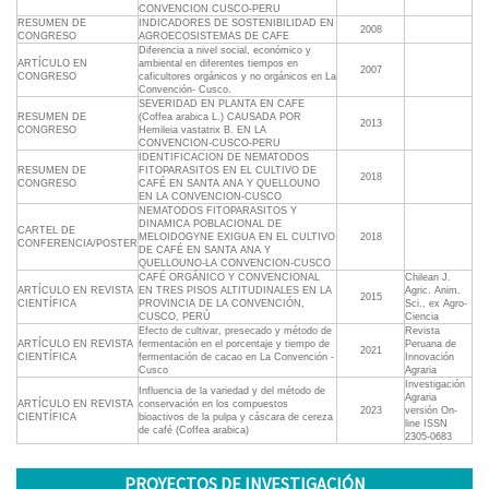
CONVENCION CUSCO-PERU
RESUMEN DE
INDICADORES DE SOSTENIBILIDAD EN
2008
CONGRESO
AGROECOSISTEMAS DE CAFE
Diferencia a nivel social, económico y
ARTÍCULO EN
ambiental en diferentes tiempos en
2007
CONGRESO
caficultores orgánicos y no orgánicos en La
Convención- Cusco.
SEVERIDAD EN PLANTA EN CAFE
RESUMEN DE
(Coffea arabica L.) CAUSADA POR
2013
CONGRESO
Hemileia vastatrix B. EN LA
CONVENCION-CUSCO-PERU
IDENTIFICACION DE NEMATODOS
RESUMEN DE
FITOPARASITOS EN EL CULTIVO DE
2018
CONGRESO
CAFÉ EN SANTA ANA Y QUELLOUNO
EN LA CONVENCION-CUSCO
NEMATODOS FITOPARASITOS Y
DINAMICA POBLACIONAL DE
CARTEL DE
MELOIDOGYNE EXIGUA EN EL CULTIVO
2018
CONFERENCIA/POSTER
DE CAFÉ EN SANTA ANA Y
QUELLOUNO-LA CONVENCION-CUSCO
CAFÉ ORGÁNICO Y CONVENCIONAL
Chilean J.
ARTÍCULO EN REVISTA
EN TRES PISOS ALTITUDINALES EN LA
Agric. Anim.
2015
CIENTÍFICA
PROVINCIA DE LA CONVENCIÓN,
Sci., ex Agro-
CUSCO, PERÚ
Ciencia
Efecto de cultivar, presecado y método de
Revista
ARTÍCULO EN REVISTA
fermentación en el porcentaje y tiempo de
Peruana de
2021
CIENTÍFICA
fermentación de cacao en La Convención -
Innovación
Cusco
Agraria
Investigación
Influencia de la variedad y del método de
Agraria
ARTÍCULO EN REVISTA
conservación en los compuestos
2023
versión On-
CIENTÍFICA
bioactivos de la pulpa y cáscara de cereza
line ISSN
de café (Coffea arabica)
2305-0683
PROYECTOS DE INVESTIGACIÓN