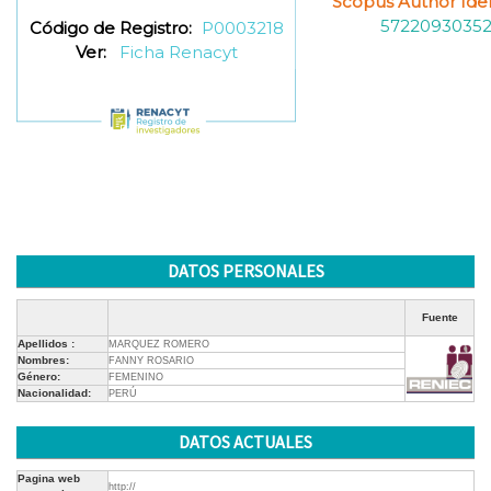
Scopus Author Ident
5722093035
Código de Registro:
P0003218
Ver:
Ficha Renacyt
DATOS PERSONALES
Fuente
Apellidos :
MARQUEZ ROMERO
Nombres:
FANNY ROSARIO
Género:
FEMENINO
Nacionalidad:
PERÚ
DATOS ACTUALES
Pagina web
http://