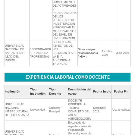
CUMPLIMIENTO
DE ACTIVIDADES
Y
FINANCIAMIENTO
DE LOS
PROYECTOS DE
INVESTIGACION
Y PROPICIAR EL
MEJORAMIENTO
DEL NIVEL DE
INVESTIGACION.
SOLUCIONAR
UNIVERSIDAD
ASPECTOS DE
NACIONAL DE
COORDINADOR
LOS
Otros cargos
Octubre
SAN ANTONIO
DE CARRERA
ESTUDIANTES DE
relacionados a
Julio 2010
2008
ABAD DEL
PROFESIONAL
LA E. P.
(I+D+i)
CUSCO
AGRONOMIA
TROPICAL
EXPERIENCIA LABORAL COMO DOCENTE
Tipo
Tipo
Descripción del
Institución
Fecha Inicio
Fecha Fin
Institución
Docente
cargo
DOCENTE
UNIVERSIDAD
PRINCIPAL A
NACIONAL
Ordinario-
TIEMPO
Diciembre
Universidad
A la actualidad
INTERCULTURAL
Principal
COMPLETO DEL
2018
DE QUILLABAMBA
ÁREA DE
AGROECOLOGÍA
Encargado de
regentar clases de
Fitopatología
UNIVERSIDAD
General y Agrícola,