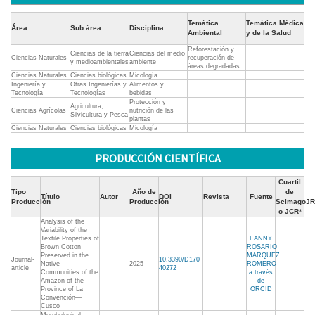
Temática
Temática Médica
Área
Sub área
Disciplina
Ambiental
y de la Salud
Reforestación y
Ciencias de la tierra
Ciencias del medio
Ciencias Naturales
recuperación de
y medioambientales
ambiente
áreas degradadas
Ciencias Naturales
Ciencias biológicas
Micología
Ingeniería y
Otras Ingenierías y
Alimentos y
Tecnología
Tecnologías
bebidas
Protección y
Agricultura,
Ciencias Agrícolas
nutrición de las
Silvicultura y Pesca
plantas
Ciencias Naturales
Ciencias biológicas
Micología
PRODUCCIÓN CIENTÍFICA
Cuartil
Tipo
Año de
de
Título
Autor
DOI
Revista
Fuente
Producción
Producción
ScimagoJR
o JCR*
Analysis of the
Variability of the
Textile Properties of
FANNY
Brown Cotton
ROSARIO
Preserved in the
MARQUEZ
Journal-
10.3390/D170
Native
2025
ROMERO
article
40272
Communities of the
a través
Amazon of the
de
Province of La
ORCID
Convención—
Cusco