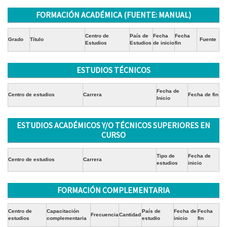
FORMACIÓN ACADÉMICA (FUENTE: MANUAL)
Centro de
País de
Fecha
Fecha
Grado
Título
Fuente
Estudios
Estudios
de inicio
fin
ESTUDIOS TÉCNICOS
Fecha de
Centro de estudios
Carrera
Fecha de fin
Inicio
ESTUDIOS ACADÉMICOS Y/O TÉCNICOS SUPERIORES EN
CURSO
Tipo de
Fecha de
Centro de estudios
Carrera
estudios
inicio
FORMACIÓN COMPLEMENTARIA
Centro de
Capacitación
País de
Fecha de
Fecha
Frecuencia
Cantidad
estudios
complementaria
estudio
inicio
fin