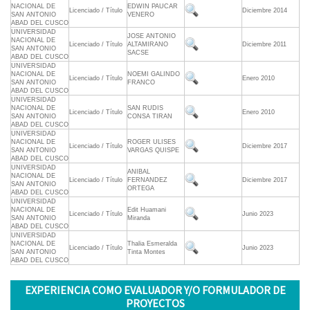
NACIONAL DE
EDWIN PAUCAR
Licenciado / Título
Diciembre 2014
SAN ANTONIO
VENERO
ABAD DEL CUSCO
UNIVERSIDAD
JOSE ANTONIO
NACIONAL DE
Licenciado / Título
ALTAMIRANO
Diciembre 2011
SAN ANTONIO
SACSE
ABAD DEL CUSCO
UNIVERSIDAD
NACIONAL DE
NOEMI GALINDO
Licenciado / Título
Enero 2010
SAN ANTONIO
FRANCO
ABAD DEL CUSCO
UNIVERSIDAD
NACIONAL DE
SAN RUDIS
Licenciado / Título
Enero 2010
SAN ANTONIO
CONSA TIRAN
ABAD DEL CUSCO
UNIVERSIDAD
NACIONAL DE
ROGER ULISES
Licenciado / Título
Diciembre 2017
SAN ANTONIO
VARGAS QUISPE
ABAD DEL CUSCO
UNIVERSIDAD
ANIBAL
NACIONAL DE
Licenciado / Título
FERNANDEZ
Diciembre 2017
SAN ANTONIO
ORTEGA
ABAD DEL CUSCO
UNIVERSIDAD
NACIONAL DE
Edit Huamani
Licenciado / Título
Junio 2023
SAN ANTONIO
Miranda
ABAD DEL CUSCO
UNIVERSIDAD
NACIONAL DE
Thalia Esmeralda
Licenciado / Título
Junio 2023
SAN ANTONIO
Tinta Montes
ABAD DEL CUSCO
EXPERIENCIA COMO EVALUADOR Y/O FORMULADOR DE
PROYECTOS