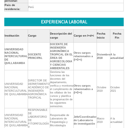
personal:
Pais de
Perú
residencia:
EXPERIENCIA LABORAL
Descripción del
Fecha
Fecha
Institución
Cargo
Cargo en I+d+i
cargo
Inicio
Fin
DOCENTE DE
INGENIERÍA
UNIVERSIDAD
AGRONÓMICA
NACIONAL
Otros cargos
DOCENTE
TROPICAL EN EL
Diciembre
A la
INTERCULTURAL
relacionados a
PRINCIPAL
ÁREA DE
2018
actualidad
DE
(I+D+i)
AGROECOLOGIA
QUILLABAMBA
Y CIENCIAS
AMBIENTALES
Gestiona las
funciones de los
docentes del
DIRECTOR DE
departamento,
UNIVERSIDAD
DEPARTAMENTO
verifica y monitorea
Otros cargos
NACIONAL
ACADÉMICO DE
Octubre
Octubre
el cumplimiento de
relacionados a
INTERCULTURAL
INGENIERÍA
2019
2021
los sillabus de los
(I+D+i)
DE QUILLABAMBA
AGRONÓMICA
cursos y planifica
TROPICAL
la programación de
los siguientes
semestres.
RESPONSABLE
DE
UNIVERSIDAD
Responsable de
LABORATORIO
Jefe/Coordinador
NACIONAL
Laboratorio de
Marzo
A la
DE
de Laboratorio
INTERCULTURAL
Fitopatología y
2019
actualidad
FITOPATOLOGÍA
de investigación
DE QUILLABAMBA
Microbiología
Y