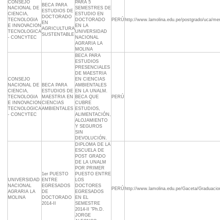
CONSEJO
PARA 5
BECA PARA
NACIONAL DE
SEMESTRES DE
ESTUDIOS DE
CIENCIA,
ESTUDIO EN
DOCTORADO
TECNOLOGIA
DOCTORADO
PERÚ
http://www.lamolina.edu.pe/postgrado/uca/me
EN
E INNOVACION
EN LA
AGRICULTURA
TECNOLOGICA
UNIVERSIDAD
SUSTENTABLE
- CONCYTEC
NACIONAL
AGRARIA LA
MOLINA
BECA PARA
ESTUDIOS
PRESENCIALES
DE MAESTRIA
CONSEJO
EN CIENCIAS
NACIONAL DE
BECA PARA
AMBIENTALES
CIENCIA,
ESTUDIOS DE
EN LA UNALM.
TECNOLOGIA
MAESTRIA EN
BECA QUE
PERÚ
E INNOVACION
CIENCIAS
CUBRE
TECNOLOGICA
AMBIENTALES
ESTUDIOS,
- CONCYTEC
ALIMENTACIÓN,
ALOJAMIENTO
Y SEGUROS
SIN
DEVOLUCIÓN.
DIPLOMA DE LA
ESCUELA DE
POST GRADO
DE LA UNALM
POR PRIMER
1er PUESTO
PUESTO ENTRE
UNIVERSIDAD
ENTRE
LOS
NACIONAL
EGRESADOS
DOCTORES
PERÚ
http://www.lamolina.edu.pe/Gaceta/Graduacio
AGRARIA LA
DE
EGRESADOS
MOLINA
DOCTORADO
EN EL
2014-II
SEMESTRE
2014-II "Ph.D.
JORGE