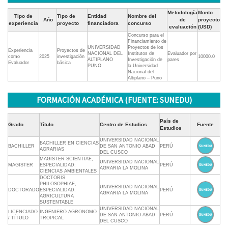
Metodología
Monto
Tipo de
Tipo de
Entidad
Nombre del
Ańo
de
proyecto
experiencia
proyecto
financiadora
concurso
evaluación
(USD)
Concurso para el
Financiamiento de
UNIVERSIDAD
Proyectos de los
Experiencia
Proyectos de
NACIONAL DEL
Institutos de
Evaluador por
como
2025
investigación
10000.0
ALTIPLANO
Investigación de
pares
Evaluador
básica
PUNO
la Universidad
Nacional del
Altiplano – Puno
FORMACIÓN ACADÉMICA (FUENTE: SUNEDU)
País de
Grado
Título
Centro de Estudios
Fuente
Estudios
UNIVERSIDAD NACIONAL
BACHILLER EN CIENCIAS
BACHILLER
DE SAN ANTONIO ABAD
PERÚ
AGRARIAS
DEL CUSCO
MAGISTER SCIENTIAE,
UNIVERSIDAD NACIONAL
MAGISTER
ESPECIALIDAD:
PERÚ
AGRARIA LA MOLINA
CIENCIAS AMBIENTALES
DOCTORIS
PHILOSOPHIAE,
UNIVERSIDAD NACIONAL
DOCTORADO
ESPECIALIDAD:
PERÚ
AGRARIA LA MOLINA
AGRICULTURA
SUSTENTABLE
UNIVERSIDAD NACIONAL
LICENCIADO
INGENIERO AGRONOMO
DE SAN ANTONIO ABAD
PERÚ
/ TÍTULO
TROPICAL
DEL CUSCO