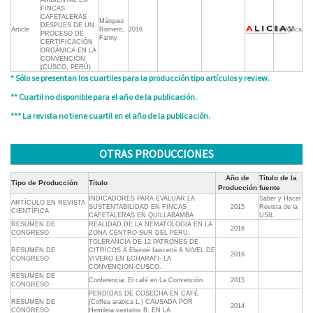
AMBIENTAL EN
FINCAS
CAFETALERAS
Márquez
DESPUES DE UN
Article
Romero,
2016
No Aplica
PROCESO DE
Fanny
CERTIFICACIÓN
ORGÁNICA EN LA
CONVENCION
(CUSCO, PERÚ)
* Sólo se presentan los cuartiles para la producción tipo artículos y review.
** Cuartil no disponible para el año de la publicación.
*** La revista no tiene cuartil en el año de la publicación.
OTRAS PRODUCCIONES
Año de
Título de la
Tipo de Producción
Título
Producción
fuente
INDICADORES PARA EVALUAR LA
Saber y Hacer
ARTÍCULO EN REVISTA
SUSTENTABILIDAD EN FINCAS
2015
Revista de la
CIENTÍFICA
CAFETALERAS EN QUILLABAMBA
USIL
RESUMEN DE
REALIDAD DE LA NEMATOLOGIA EN LA
2016
CONGRESO
ZONA CENTRO-SUR DEL PERU.
TOLERANCIA DE 12 PATRONES DE
RESUMEN DE
CITRICOS A Elsinoë fawcettii A NIVEL DE
2016
CONGRESO
VIVERO EN ECHARATI- LA
CONVENCION-CUSCO.
RESUMEN DE
Conferencia: El café en La Convención.
2015
CONGRESO
PERDIDAS DE COSECHA EN CAFÉ
RESUMEN DE
(Coffea arabica L.) CAUSADA POR
2014
CONGRESO
Hemileia vastatrix B. EN LA