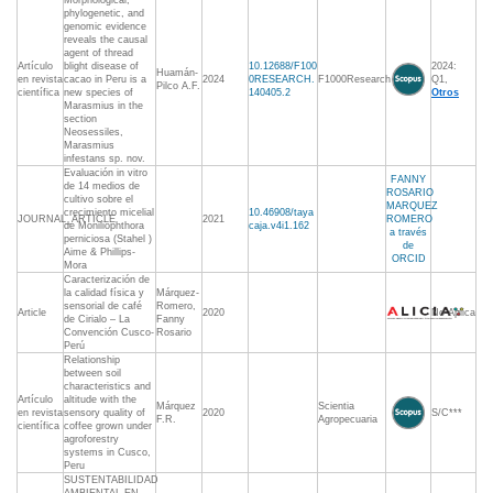
Morphological,
phylogenetic, and
genomic evidence
reveals the causal
agent of thread
Artículo
blight disease of
10.12688/F100
2024:
Huamán-
en revista
cacao in Peru is a
2024
0RESEARCH.
F1000Research
Q1,
Pilco A.F.
científica
new species of
140405.2
Otros
Marasmius in the
section
Neosessiles,
Marasmius
infestans sp. nov.
Evaluación in vitro
FANNY
de 14 medios de
ROSARIO
cultivo sobre el
MARQUEZ
crecimiento micelial
10.46908/taya
JOURNAL_ARTICLE
2021
ROMERO
de Moniliophthora
caja.v4i1.162
a través
perniciosa (Stahel )
de
Aime & Phillips-
ORCID
Mora
Caracterización de
la calidad física y
Márquez-
sensorial de café
Romero,
Article
2020
No Aplica
de Cirialo – La
Fanny
Convención Cusco-
Rosario
Perú
Relationship
between soil
characteristics and
Artículo
altitude with the
Márquez
Scientia
en revista
sensory quality of
2020
S/C***
F.R.
Agropecuaria
científica
coffee grown under
agroforestry
systems in Cusco,
Peru
SUSTENTABILIDAD