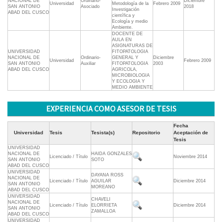
NACIONAL DE
Ordinario-
Diciembre
Universidad
Metodología de la
Febrero 2009
SAN ANTONIO
Asociado
2018
Investigación
ABAD DEL CUSCO
científica y
Ecología y medio
Ambiente.
DOCENTE DE
AULA EN
ASIGNATURAS DE
UNIVERSIDAD
FITOPATOLOGIA
NACIONAL DE
Ordinario-
GENERAL Y
Diciembre
Universidad
Febrero 2009
SAN ANTONIO
Auxiliar
FITOPATOLOGIA
2003
ABAD DEL CUSCO
AGRICOLA,
MICROBIOLOGIA
Y ECOLOGIA Y
MEDIO AMBIENTE
EXPERIENCIA COMO ASESOR DE TESIS
Fecha
Universidad
Tesis
Tesista(s)
Repositorio
Aceptación de
Tesis
UNIVERSIDAD
NACIONAL DE
HAIDA GONZALES
Licenciado / Título
Noviembre 2014
SAN ANTONIO
SOTO
ABAD DEL CUSCO
UNIVERSIDAD
DAYANA ROSS
NACIONAL DE
Licenciado / Título
AGUILAR
Diciembre 2014
SAN ANTONIO
MOREANO
ABAD DEL CUSCO
UNIVERSIDAD
CHAVELI
NACIONAL DE
Licenciado / Título
ELORRIETA
Diciembre 2014
SAN ANTONIO
ZAMALLOA
ABAD DEL CUSCO
UNIVERSIDAD