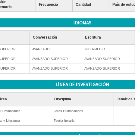
ción
Frecuencia
Cantidad
País de estu
ntaria
IDIOMAS
Conversación
Escritura
SUPERIOR
AVANZADO
INTERMEDIO
SUPERIOR
AVANZADO SUPERIOR
AVANZADO SUPERIOR
SUPERIOR
AVANZADO SUPERIOR
AVANZADO SUPERIOR
LÍNEA DE INVESTIGACIÓN
área
Disciplina
Temática 
 Humanidades
Otras Humanidades
s y Literatura
Teoría literaria