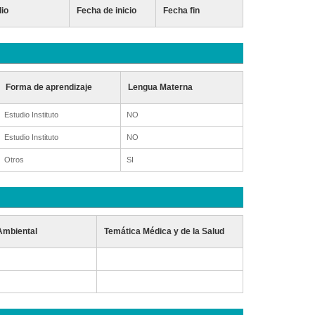
dio
Fecha de inicio
Fecha fin
Forma de aprendizaje
Lengua Materna
Estudio Instituto
NO
Estudio Instituto
NO
Otros
SI
Ambiental
Temática Médica y de la Salud