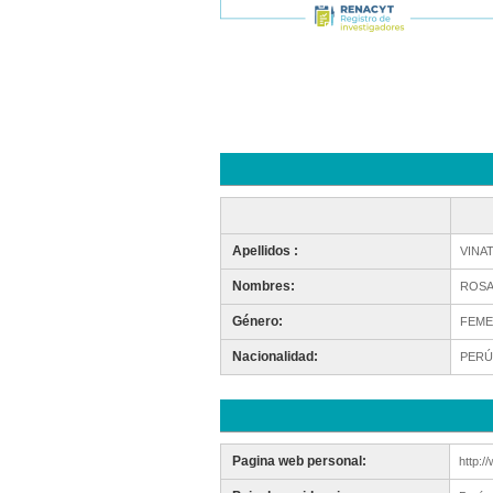
Apellidos :
VINA
Nombres:
ROSA
Género:
FEME
Nacionalidad:
PERÚ
Pagina web personal:
http:/