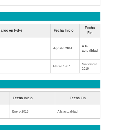
Fecha
argo en I+d+i
Fecha Inicio
Fin
A la
Agosto 2014
actualidad
Noviembre
Marzo 1987
2019
Fecha Inicio
Fecha Fin
Enero 2013
A la actualidad