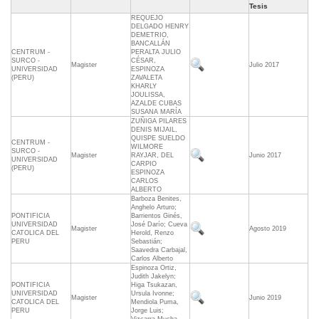
Tesis
REQUEJO
DELGADO HENRY
DEMETRIO,
BANCALLÁN
CENTRUM -
PERALTA JULIO
SURCO -
CÉSAR,
Magister
Julio 2017
UNIVERSIDAD
ESPINOZA
(PERU)
ZAVALETA
KHARLY
JOULISSA,
AZALDE CUBAS
SUSANA MARÍA
ZUÑIGA PILARES
DENIS MIJAIL,
QUISPE SUELDO
CENTRUM -
WILMORE
SURCO -
Magister
RAYJAR, DEL
Junio 2017
UNIVERSIDAD
CARPIO
(PERU)
ESPINOZA
CARLOS
ALBERTO
Barboza Benites,
Anghelo Arturo;
PONTIFICIA
Barrientos Ginés,
UNIVERSIDAD
José Darío; Cueva
Magister
Agosto 2019
CATOLICA DEL
Herold, Renzo
PERU
Sebastián;
Saavedra Carbajal,
Carlos Alberto
Espinoza Ortiz,
Judith Jakelyn;
PONTIFICIA
Higa Tsukazan,
UNIVERSIDAD
Ursula Ivonne;
Magister
Junio 2019
CATOLICA DEL
Mendiola Puma,
PERU
Jorge Luis;