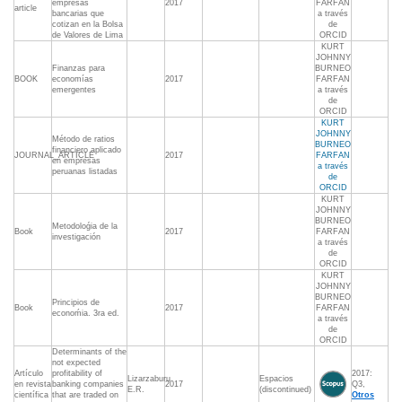
empresas
2017
FARFAN
article
bancarias que
a través
cotizan en la Bolsa
de
de Valores de Lima
ORCID
KURT
JOHNNY
Finanzas para
BURNEO
BOOK
economías
2017
FARFAN
emergentes
a través
de
ORCID
KURT
JOHNNY
Método de ratios
BURNEO
financiero aplicado
JOURNAL_ARTICLE
2017
FARFAN
en empresas
a través
peruanas listadas
de
ORCID
KURT
JOHNNY
BURNEO
Metodoloǵia de la
Book
2017
FARFAN
investigación
a través
de
ORCID
KURT
JOHNNY
BURNEO
Principios de
Book
2017
FARFAN
econoḿia. 3ra ed.
a través
de
ORCID
Determinants of the
not expected
Artículo
profitability of
2017:
Lizarzaburu
Espacios
en revista
banking companies
2017
Q3,
E.R.
(discontinued)
científica
that are traded on
Otros