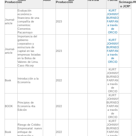
Producción
Producción
ScimagoJR
o JCR*
Evaluación
KURT
económico-
JOHNNY
financiera de una
BURNEO
Journal-
compañía de
2023
FARFAN
article
cementos:
a través
Cementos
de
Pacasmayo
ORCID
Importancia del
gobierno
KURT
corporativo y
JOHNNY
estructura de
BURNEO
Journal-
capital en las
2023
FARFAN
article
empresas listadas
a través
en la Bolsa de
de
Valores de Lima.
ORCID
Caso Alicorp
KURT
JOHNNY
BURNEO
Introducción a la
Book
2022
FARFAN
Economía
a través
de
ORCID
KURT
JOHNNY
Principios de
BURNEO
BOOK
Economía 4ta
2022
FARFAN
Edición
a través
de
ORCID
KURT
Riesgo de Crédito
JOHNNY
Empresarial: nuevo
BURNEO
Book
enfoque de
2022
FARFAN
evaluación y
a través