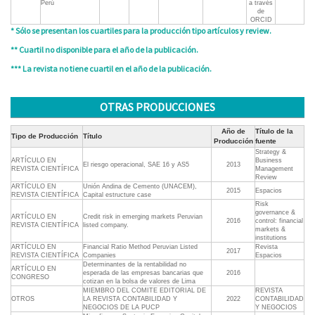
Perú
a través
de
ORCID
* Sólo se presentan los cuartiles para la producción tipo artículos y review.
** Cuartil no disponible para el año de la publicación.
*** La revista no tiene cuartil en el año de la publicación.
OTRAS PRODUCCIONES
Año de
Título de la
Tipo de Producción
Título
Producción
fuente
Strategy &
ARTÍCULO EN
Business
El riesgo operacional, SAE 16 y AS5
2013
REVISTA CIENTÍFICA
Management
Review
ARTÍCULO EN
Unión Andina de Cemento (UNACEM),
2015
Espacios
REVISTA CIENTÍFICA
Capital estructure case
Risk
governance &
ARTÍCULO EN
Credit risk in emerging markets Peruvian
2016
control: financial
REVISTA CIENTÍFICA
listed company.
markets &
institutions
ARTÍCULO EN
Financial Ratio Method Peruvian Listed
Revista
2017
REVISTA CIENTÍFICA
Companies
Espacios
Determinantes de la rentabilidad no
ARTÍCULO EN
esperada de las empresas bancarias que
2016
CONGRESO
cotizan en la bolsa de valores de Lima
MIEMBRO DEL COMITE EDITORIAL DE
REVISTA
OTROS
LA REVISTA CONTABILIDAD Y
2022
CONTABILIDAD
NEGOCIOS DE LA PUCP
Y NEGOCIOS