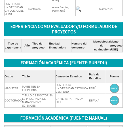
Amely
PONTIFICIA
UNIVERSIDAD
Arana Barbier,
Doctorado
Marzo 2020
CATOLICA DEL
Pablo José
PERU
EXPERIENCIA COMO EVALUADOR Y/O FORMULADOR DE
PROYECTOS
Metodología
Monto
Tipo de
Tipo de
Entidad
Nombre del
Ańo
de
proyecto
experiencia
proyecto
financiadora
concurso
evaluación
(USD)
FORMACIÓN ACADÉMICA (FUENTE: SUNEDU)
País de
Grado
Título
Centro de Estudios
Fuente
Estudios
PONTIFICIA
MAGISTER EN
MAGISTER
UNIVERSIDAD CATOLICA
PERÚ
ECONOMIA
DEL PERU
TÍTULO DE DOCTOR EN
EL PROGRAMA DE
UNIVERSITAT RAMON
DOCTORADO
ESPAÑA
MANAGEMENT
LLULL
SCIENCES
FORMACIÓN ACADÉMICA (FUENTE: MANUAL)