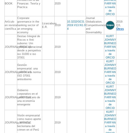
Introducción a las
BURNEO
BOOK
Finanzas: Teoría y
2020
FARFAN
Practica
a través
de
ORCID
Corporate
Journal
Artículo
governance in the
10.3232/GCG.
Globalization,
2019:
Lizarzaburu
en revista
banking sector of
2019
2019.V13.N1.0
Competitiveness
Q3,
E.R.
científica
an emerging
4
and
Otros
economy
Governability
Gestao Integral de
KURT
Riscos e Anti
JOHNNY
suborno: Um
BURNEO
JOURNAL_ARTICLE
enfoque operacional
2019
FARFAN
desde a perspetiva
a través
iso 31000 e iso
de
37001
ORCID
KURT
Gestión
JOHNNY
empresarial: una
BURNEO
JOURNAL_ARTICLE
revisión a la norma
2019
FARFAN
ISO 37001
a través
antisoborno
de
ORCID
KURT
Gobierno
JOHNNY
corporativo en el
BURNEO
JOURNAL_ARTICLE
sector bancario de
2019
FARFAN
una economía
a través
emergente
de
ORCID
KURT
Visión empresarial
JOHNNY
como nuevo aporte
BURNEO
JOURNAL_ARTICLE
a la teoría
2019
FARFAN
beckeriana del
a través
crimen en el Perú
de