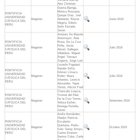
Vizcarra Mucha,
Alex Christian
Guerra Barriga,
Mónica Rossana;
PONTIFICIA
Quispe Díaz, Joel
UNIVERSIDAD
Magister
Abelardo; Reyna
Junio 2019
CATOLICA DEL
Alegría, Edwin;
PERU
Solís Estrada,
Javier
Antúnez De Mayolo
Sotomayor, Aida
PONTIFICIA
Rosa; De La Cruz
UNIVERSIDAD
Peña, Jesús
Magister
Julio 2019
CATOLICA DEL
Alexéi; Gallegos
PERU
Villalobos, Miguel
Ángel; Tamayo
Zegarra, Jorge Luis
Lovatón Foppiani,
Natalia Sofía;
PONTIFICIA
Gómez Límaco,
UNIVERSIDAD
Magister
Rulier; Maza
Julio 2019
CATOLICA DEL
Infantes, Leoncio
PERU
Alexander; Tapia
Torres, Héctor Fred
Chancafe Loayza,
PONTIFICIA
Yvonne del Pilar;
UNIVERSIDAD
De la Cruz Torres,
Magister
Setiembre 2019
CATOLICA DEL
Yelitza Esther;
PERU
Noriega Portella,
Javier
Andía Hernández,
Gladys Patricia;
PONTIFICIA
Escalante
UNIVERSIDAD
Quintana, Pedro
Magister
Octubre 2019
CATOLICA DEL
Iván; Garay Arroyo,
PERU
Carlos Ernesto;
Santos Cuba, Carla