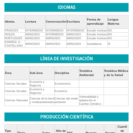
IDIOMAS
Forma de
Lengua
Idioma
Lectura
Conversación
Escritura
aprendizaje
Materna
FRANCES
INTERMEDIO
INTERMEDIO
INTERMEDIO
Estudio Instituto
NO
INGLES
AVANZADO
INTERMEDIO
AVANZADO
Estudio Instituto
NO
PORTUGUES
AVANZADO
AVANZADO
AVANZADO
Estudio Instituto
NO
ESPAÑOL O
AVANZADO
AVANZADO
AVANZADO
Autodidacta
SI
CASTELLANO
LÍNEA DE INVESTIGACIÓN
Temática
Temática Médica
Área
Sub área
Disciplina
Ambiental
y de la Salud
Economía y
Ciencias Sociales
Econometría
Negocios
Economía y
Ciencias Sociales
Economía
Negocios
Vulnerabilidad y
Ciencias de la tierra
Ciencias del medio
Ciencias Naturales
adaptación al
y medioambientales
ambiente
Cambio Climático
PRODUCCIÓN CIENTÍFICA
Cuartil
Tipo
Año de
de
Título
Autor
DOI
Revista
Fuente