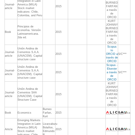
Integration in Latin
BURNEO
Journal-
America (MILA)
2015
FARFAN
article
Stock market
a través
indicators: Chile,
de
Colombia, and Peru
ORCID
KURT
JOHNNY
Principios de
BURNEO
econoḿia. Versión
Book
2015
FARFAN
Latinoamericana.
a través
2da ed.
de
ORCID
Scopus
Unión Andina de
to
Journal-
Cementos S.A.A.
2015
ORCID a
S/C***
article
(UNACEM). Capital
través de
structure case
ORCID
Scopus -
Unión Andina de
Elsevier
Journal-
Cementos S.A.A.
2015
a través
S/C***
article
(UNACEM). Capital
de
structure case
ORCID
KURT
JOHNNY
Unión Andina de
BURNEO
Journal-
Cementos SAA
2015
FARFAN
article
(UNACEM). Capital
a través
Structure Case
de
ORCID
Burneo
Book
Economics
Farfan,
2015
No Aplica
Kurt
Emerging Markets
Integration in Latin
Lizarzaburu
America (MILA)
Bolaños,
Article
2015
No Aplica
Stock market
Edmundo
indicators: Chile,
R.