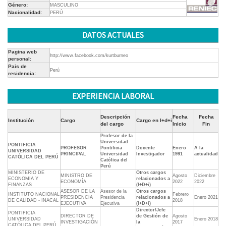
Género:
MASCULINO
Nacionalidad:
PERÚ
DATOS ACTUALES
Pagina web
http://www.facebook.com/kurtburneo
personal:
Pais de
Perú
residencia:
EXPERIENCIA LABORAL
Descripción
Fecha
Fecha
Institución
Cargo
Cargo en I+d+i
del cargo
Inicio
Fin
Profesor de la
Universidad
PONTIFICIA
PROFESOR
Pontificia
Docente
Enero
A la
UNIVERSIDAD
PRINCIPAL
Universidad
Investigador
1991
actualidad
CATÓLICA DEL PERÚ
Católica del
Perú
MINISTERIO DE
Otros cargos
MINISTRO DE
Agosto
Diciembre
ECONOMIA Y
relacionados a
ECONOMÍA
2022
2022
FINANZAS
(I+D+i)
ASESOR DE LA
Asesor de la
Otros cargos
INSTITUTO NACIONAL
Febrero
PRESIDENCIA
Presidencia
relacionados a
Enero 2021
DE CALIDAD - INACAL
2018
EJECUTIVA
Ejecutiva
(I+D+i)
Director/Jefe
PONTIFICIA
DIRECTOR DE
de Gestión de
Agosto
UNIVERSIDAD
Enero 2018
INVESTIGACIÓN
la
2017
CATÓLICA DEL PERÚ