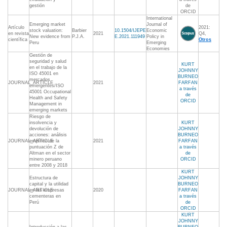
gestión
de
ORCID
International
Emerging market
Journal of
Artículo
2021:
stock valuation:
Barbier
10.1504/IJEPE
Economic
en revista
2021
Q4,
New evidence from
P.J.A.
E.2021.111949
Policy in
científica
Otros
Peru
Emerging
Economies
Gestión de
seguridad y salud
KURT
en el trabajo de la
JOHNNY
ISO 45001 en
BURNEO
mercados
JOURNAL_ARTICLE
2021
FARFAN
emergentes/ISO
a través
45001 Occupational
de
Health and Safety
ORCID
Management in
emerging markets
Riesgo de
insolvencia y
KURT
devolución de
JOHNNY
acciones: análisis
BURNEO
JOURNAL_ARTICLE
empírico de la
2021
FARFAN
puntuación Z de
a través
Altman en el sector
de
minero peruano
ORCID
entre 2008 y 2018
KURT
Estructura de
JOHNNY
capital y la utilidad
BURNEO
JOURNAL_ARTICLE
en las empresas
2020
FARFAN
cementeras en
a través
Perú
de
ORCID
KURT
JOHNNY