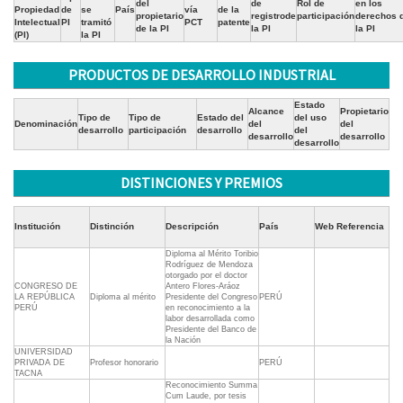
del
de
Rol de
en los
Propiedad
de
se
País
vía
de la
propietario
registrode
participación
derechos 
Intelectual
PI
tramitó
PCT
patente
de la PI
la PI
la PI
(PI)
la PI
PRODUCTOS DE DESARROLLO INDUSTRIAL
Estado
Alcance
Propietario
Tipo de
Tipo de
Estado del
del uso
Denominación
del
del
desarrollo
participación
desarrollo
del
desarrollo
desarrollo
desarrollo
DISTINCIONES Y PREMIOS
Institución
Distinción
Descripción
País
Web Referencia
Diploma al Mérito Toribio
Rodríguez de Mendoza
otorgado por el doctor
CONGRESO DE
Antero Flores-Aráoz
LA REPÚBLICA
Diploma al mérito
Presidente del Congreso
PERÚ
PERÚ
en reconocimiento a la
labor desarrollada como
Presidente del Banco de
la Nación
UNIVERSIDAD
PRIVADA DE
Profesor honorario
PERÚ
TACNA
Reconocimiento Summa
Cum Laude, por tesis