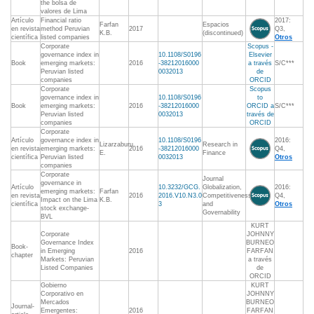
the bolsa de
valores de Lima
Artículo
Financial ratio
2017:
Farfan
Espacios
en revista
method Peruvian
2017
Q3,
K.B.
(discontinued)
científica
listed companies
Otros
Corporate
Scopus -
governance index in
10.1108/S0196
Elsevier
Book
emerging markets:
2016
-38212016000
a través
S/C***
Peruvian listed
0032013
de
companies
ORCID
Corporate
Scopus
governance index in
10.1108/S0196
to
Book
emerging markets:
2016
-38212016000
ORCID a
S/C***
Peruvian listed
0032013
través de
companies
ORCID
Corporate
Artículo
governance index in
10.1108/S0196
2016:
Lizarzaburu
Research in
en revista
emerging markets:
2016
-38212016000
Q4,
E.
Finance
científica
Peruvian listed
0032013
Otros
companies
Corporate
Journal
governance in
Artículo
10.3232/GCG.
Globalization,
2016:
emerging markets:
Farfan
en revista
2016
2016.V10.N3.0
Competitiveness
Q4,
Impact on the Lima
K.B.
científica
3
and
Otros
stock exchange-
Governability
BVL
KURT
Corporate
JOHNNY
Governance Index
BURNEO
Book-
in Emerging
2016
FARFAN
chapter
Markets: Peruvian
a través
Listed Companies
de
ORCID
Gobierno
KURT
Corporativo en
JOHNNY
Mercados
BURNEO
Journal-
Emergentes:
2016
FARFAN