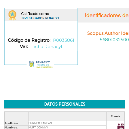
Scopus Author Ident
56801032500
Código de Registro:
P0033861
Ver:
Ficha Renacyt
DATOS PERSONALES
Fuente
Apellidos :
BURNEO FARFAN
Nombres:
KURT JOHNNY