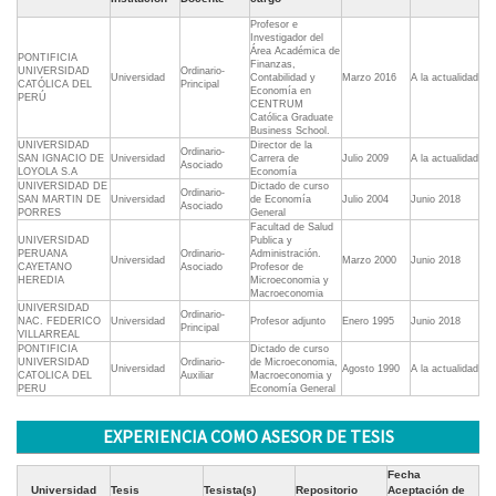
Profesor e
Investigador del
Área Académica de
PONTIFICIA
Finanzas,
UNIVERSIDAD
Ordinario-
Universidad
Contabilidad y
Marzo 2016
A la actualidad
CATÓLICA DEL
Principal
Economía en
PERÚ
CENTRUM
Católica Graduate
Business School.
UNIVERSIDAD
Director de la
Ordinario-
SAN IGNACIO DE
Universidad
Carrera de
Julio 2009
A la actualidad
Asociado
LOYOLA S.A
Economía
UNIVERSIDAD DE
Dictado de curso
Ordinario-
SAN MARTIN DE
Universidad
de Economía
Julio 2004
Junio 2018
Asociado
PORRES
General
Facultad de Salud
UNIVERSIDAD
Publica y
PERUANA
Ordinario-
Administración.
Universidad
Marzo 2000
Junio 2018
CAYETANO
Asociado
Profesor de
HEREDIA
Microeconomia y
Macroeconomia
UNIVERSIDAD
Ordinario-
NAC. FEDERICO
Universidad
Profesor adjunto
Enero 1995
Junio 2018
Principal
VILLARREAL
PONTIFICIA
Dictado de curso
UNIVERSIDAD
Ordinario-
de Microeconomia,
Universidad
Agosto 1990
A la actualidad
CATOLICA DEL
Auxiliar
Macroeconomia y
PERU
Economía General
EXPERIENCIA COMO ASESOR DE TESIS
Fecha
Universidad
Tesis
Tesista(s)
Repositorio
Aceptación de