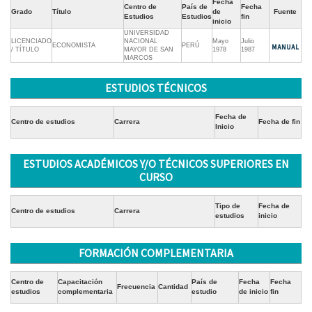
Fecha
Centro de
País de
Fecha
Grado
Título
de
Fuente
Estudios
Estudios
fin
inicio
UNIVERSIDAD
LICENCIADO
NACIONAL
Mayo
Julio
ECONOMISTA
PERÚ
/ TÍTULO
MAYOR DE SAN
1978
1987
MARCOS
ESTUDIOS TÉCNICOS
Fecha de
Centro de estudios
Carrera
Fecha de fin
Inicio
ESTUDIOS ACADÉMICOS Y/O TÉCNICOS SUPERIORES EN
CURSO
Tipo de
Fecha de
Centro de estudios
Carrera
estudios
inicio
FORMACIÓN COMPLEMENTARIA
Centro de
Capacitación
País de
Fecha
Fecha
Frecuencia
Cantidad
estudios
complementaria
estudio
de inicio
fin