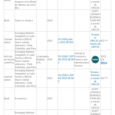
article
Impacto en la Bolsa
a través
de Valores de Lima-
de
BVL
ORCID
KURT
JOHNNY
BURNEO
Book
Topics in finance
2016
FARFAN
a través
de
ORCID
Emerging Markets
Scopus
Integration in Latin
to
Journal-
America (MILA)
10.1016/j.jefa
2015
ORCID a
S/C***
article
Stock market
s.2015.08.002
través de
indicators: Chile,
ORCID
Colombia, and Peru
Emerging Markets
Journal of
Integration in Latin
Artículo
Lizarzaburu
10.1016/J.JEF
Economics,
2015:
America (MILA)
en revista
Bolaños
2015
AS.2015.08.00
Finance and
Q4,
Stock market
científica
E.R.
2
Administrative
Otros
indicators: Chile,
Science
Colombia, and Peru
Emerging Markets
Scopus -
Integration in Latin
10.1016/J.JEF
Elsevier
Journal-
America (MILA)
2015
AS.2015.08.00
a través
S/C***
article
Stock market
2
de
indicators: Chile,
ORCID
Colombia, and Peru
KURT
JOHNNY
BURNEO
Book
Economics
2015
FARFAN
a través
de
ORCID
KURT
Emerging Markets
JOHNNY