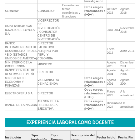
Investigación
Consultor en
Otros cargos
temas
Octubre
Agosto
SERNANP
CONSULTOR
relacionados a
económicos y
2015
2016
(I+D+i)
financieros
VICERRECTOR
DE
UNIVERSIDAD SAN
INVESTIGACIÓN
Noviembre
IGNACIO DE LOYOLA
Julio 2014
/ CONSULTOR -
2015
S.A
CENTRO DE
INVESTIGACIÓN
BANCO
DIRECTOR
INTERAMERICANO DE
EJECUTIVO
Enero
DESARROLLO - INDES
ALTERNO POR
Junio 2014
2012
/ BID (ESTADOS
PERÚ Y
UNIDOS DE AMÉRICA)
COLOMBIA
MINISTERIO DE LA
Agosto
Diciembre
MINISTRO
PRODUCCION
2011
2011
BANCO CENTRAL DE
Agosto
Agosto
DIRECTOR
RESERVA DEL PERÚ
2004
2006
MINISTERIO DE
Otros cargos
VICEMINISTRO
Agosto
Agosto
ECONOMÍA Y
relacionados a
DE HACIENDA
2001
2004
FINANZAS
(I+D+i)
Otros cargos
Marzo
A la
ELECTROPERU S.A.
DIRECTOR
relacionados a
2023
actualidad
(I+D+i)
ASESOR DE LA
Otros cargos
Diciembre
A la
BANCO DE LA NACION
PRESIDENCIA
relacionados a
2022
actualidad
EJECUTIVA
(I+D+i)
EXPERIENCIA LABORAL COMO DOCENTE
Tipo
Tipo
Descripción del
Institución
Fecha Inicio
Fecha Fin
Institución
Docente
cargo