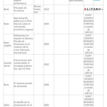
finance
(discontinued)
performance
Burneo
Principios de
Book
Farfan,
2014
No Aplica
Economía
Kurt
KURT
Bancarización
JOHNNY
pública en el Perú:
BURNEO
Book
Efectos sobre el
2009
FARFAN
crecimiento
a través
económico regional
de
ORCID
Reflexiones en
KURT
relación al Sistema
JOHNNY
Privado de
BURNEO
Book-
Pensiones en el
2009
FARFAN
chapter
contexto de la
a través
crisis financiera
de
internacional.
ORCID
KURT
JOHNNY
Fiscal issues and
BURNEO
Journal-
central banks in
2002
FARFAN
article
emerging markets:
a través
the case of Peru
de
ORCID
KURT
JOHNNY
BURNEO
El sistema privado
Book
1994
FARFAN
de pensiones
a través
de
ORCID
KURT
JOHNNY
El desaf́io de la
BURNEO
Other
privatización en el
1993
FARFAN