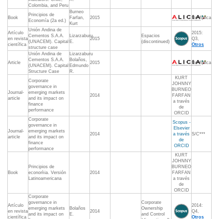
Colombia, and Peru
Burneo
Principios de
Book
Farfan,
2015
No Aplica
Economía (2a ed.)
Kurt
Unión Andina de
Artículo
2015:
Cementos S.A.A.
Lizarzaburu
Espacios
en revista
2015
Q3,
(UNACEM). Capital
E.
(discontinued)
científica
Otros
structure case
Unión Andina de
Lizarzaburu
Cementos S.A.A.
Bolaños,
Article
2015
No Aplica
(UNACEM). Capital
Edmundo
Structure Case
R.
KURT
Corporate
JOHNNY
governance in
BURNEO
Journal-
emerging markets
2014
FARFAN
article
and its impact on
a través
finance
de
performance
ORCID
Corporate
Scopus -
governance in
Elsevier
Journal-
emerging markets
2014
a través
S/C***
article
and its impact on
de
finance
ORCID
performance
KURT
JOHNNY
Principios de
BURNEO
Book
econoḿia. Versión
2014
FARFAN
Latinoamericana
a través
de
ORCID
Corporate
governance in
Corporate
Artículo
2014:
emerging markets
Bolaños
Ownership
en revista
2014
Q4,
and its impact on
E.
and Control
científica
Otros