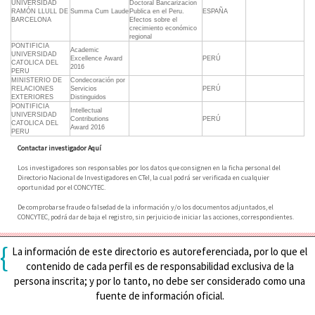
UNIVERSIDAD
Doctoral Bancarizacion
RAMÓN LLULL DE
Summa Cum Laude
Publica en el Peru.
ESPAÑA
BARCELONA
Efectos sobre el
crecimiento económico
regional
PONTIFICIA
Academic
UNIVERSIDAD
Excellence Award
PERÚ
CATOLICA DEL
2016
PERU
MINISTERIO DE
Condecoración por
RELACIONES
Servicios
PERÚ
EXTERIORES
Distinguidos
PONTIFICIA
Intellectual
UNIVERSIDAD
Contributions
PERÚ
CATOLICA DEL
Award 2016
PERU
Contactar investigador Aquí
Los investigadores son responsables por los datos que consignen en la ficha personal del
Directorio Nacional de Investigadores en CTeI, la cual podrá ser verificada en cualquier
oportunidad por el CONCYTEC.
De comprobarse fraude o falsedad de la información y/o los documentos adjuntados, el
CONCYTEC, podrá dar de baja el registro, sin perjuicio de iniciar las acciones, correspondientes.
{
La información de este directorio es autoreferenciada, por lo que el
contenido de cada perfil es de responsabilidad exclusiva de la
persona inscrita; y por lo tanto, no debe ser considerado como una
fuente de información oficial.