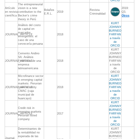
ORCID
The entrepreneurial
Artículo
vision is a new
2019:
Bolaños
Revista
en revista
contribution to the
2019
Q3,
E.R.L.
Criminalidad
científica
Becker’s crime
Otros
theory in Perú
KURT
Análisis del costo
JOHNNY
de capital en
BURNEO
marcados
JOURNAL_ARTICLE
2018
FARFAN
emergentes: el
a través
caso de una
de
cervecería peruana
ORCID
KURT
Cemento Andino
JOHNNY
SA: Análisis
BURNEO
JOURNAL_ARTICLE
Financiero de una
2018
FARFAN
empresa
a través
latinoamericana
de
ORCID
Microfinance sector
KURT
in emerging capital
JOHNNY
markets: Peruvian
BURNEO
JOURNAL_ARTICLE
financial entity
2018
FARFAN
CMAC (caja
a través
municipal de
de
huancayo)
ORCID
KURT
JOHNNY
Credit risk in
BURNEO
emerging markets
JOURNAL_ARTICLE
2017
FARFAN
Peruvian listed
a través
company
de
ORCID
Determinantes de
KURT
la rentabilidad no
JOHNNY
esperada de las
BURNEO
Journal-