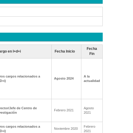
Fecha
rgo en I+d+i
Fecha Inicio
Fin
ros cargos relacionados a
A la
Agosto 2024
+D+i)
actualidad
rector/Jefe de Centro de
Agosto
Febrero 2021
vestigación
2021
ros cargos relacionados a
Febrero
Noviembre 2020
+D+i)
2021