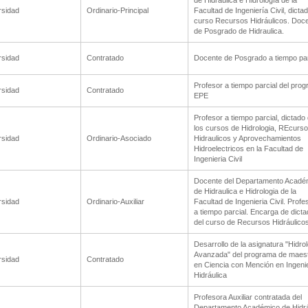
de Hidráulica e Hidrología de la
rsidad
Ordinario-Principal
Facultad de Ingeniería Civil, dicta
curso Recursos Hidráulicos. Doc
de Posgrado de Hidraulica.
rsidad
Contratado
Docente de Posgrado a tiempo par
Profesor a tiempo parcial del pro
rsidad
Contratado
EPE
Profesor a tiempo parcial, dictado
los cursos de Hidrologia, REcurs
rsidad
Ordinario-Asociado
Hidraulicos y Aprovechamientos
Hidroelectricos en la Facultad de
Ingenieria Civil
Docente del Departamento Acadé
de Hidraulica e Hidrologia de la
rsidad
Ordinario-Auxiliar
Facultad de Ingenieria Civil. Profe
a tiempo parcial. Encarga de dicta
del curso de Recursos Hidráulico
Desarrollo de la asignatura "Hidrol
Avanzada" del programa de maest
rsidad
Contratado
en Ciencia con Mención en Ingeni
Hidráulica
Profesora Auxiliar contratada del
Departamento Académico de Hidrá