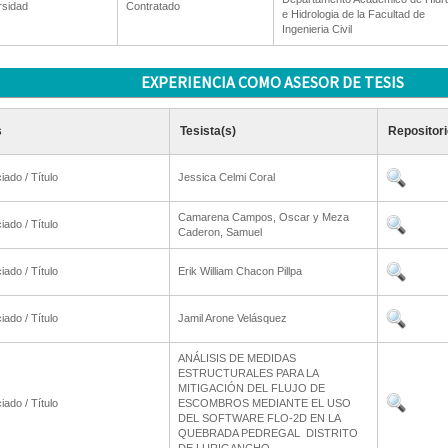
rsidad
Contratado
e Hidrologia de la Facultad de
Ingenieria Civil
EXPERIENCIA COMO ASESOR DE TESIS
s
Tesista(s)
Repositori
iado / Título
Jessica Celmi Coral
Camarena Campos, Oscar y Meza
iado / Título
Caderon, Samuel
iado / Título
Erik William Chacon Pillpa
iado / Título
Jamil Arone Velásquez
ANÁLISIS DE MEDIDAS
ESTRUCTURALES PARA LA
MITIGACIÓN DEL FLUJO DE
iado / Título
ESCOMBROS MEDIANTE EL USO
DEL SOFTWARE FLO-2D EN LA
QUEBRADA PEDREGAL  DISTRITO