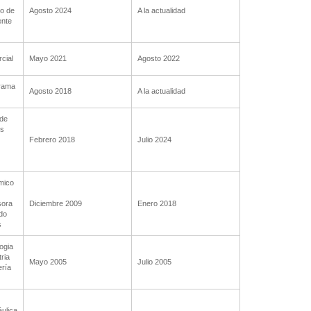
do de
Agosto 2024
A la actualidad
ente
cial
Mayo 2021
Agosto 2022
grama
Agosto 2018
A la actualidad
 de
os
Febrero 2018
Julio 2024
mico
sora
Diciembre 2009
Enero 2018
do
s
ogia
ria
Mayo 2005
Julio 2005
ería
ulica