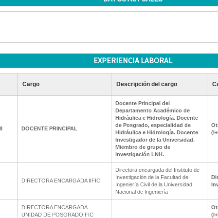
EXPERIENCIA LABORAL
Cargo
Descripción del cargo
Ca
Docente Principal del
Departamento Académico de
Hidráulica e Hidrología. Docente
de Posgrado, especialidad de
Ot
I
DOCENTE PRINCIPAL
Hidráulica e Hidrología. Docente
(I
Investigador de la Universidad.
Miembro de grupo de
investigación LNH.
Directora encargada del Instituto de
Investigación de la Facultad de
Di
DIRECTORA ENCARGADA IIFIC
Ingeniería Civil de la Universidad
In
Nacional de Ingeniería
DIRECTORA ENCARGADA
Ot
UNIDAD DE POSGRADO FIC
(I