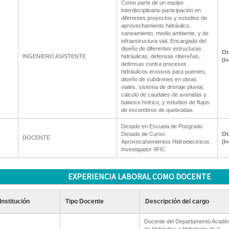
Como parte de un equipo
interdisciplinario participación en
diferentes proyectos y estudios de
aprovechamiento hidráulico,
saneamiento, medio ambiente, y de
infraestructura vial. Encargada del
diseño de diferentes estructuras
Ot
INGENIERO ASISTENTE
hidráulicas, defensas ribereñas,
(I
defensas contra procesos
hidráulicos erosivos para puentes,
diseño de subdrenes en obras
viales, sistema de drenaje pluvial,
cálculo de caudales de avenidas y
balance hídrico, y estudios de flujos
de escombros de quebradas.
Dictado en Escuela de Posgrado
Dictado de Curso
Ot
DOCENTE
Aprovecahemientos Hidroelectricos.
(I
Investigador IIFIC
EXPERIENCIA LABORAL COMO DOCENTE
Institución
Tipo Docente
Descripción del cargo
Docente del Departamento Acadé