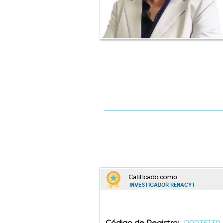
Código de Registro:
P0036130