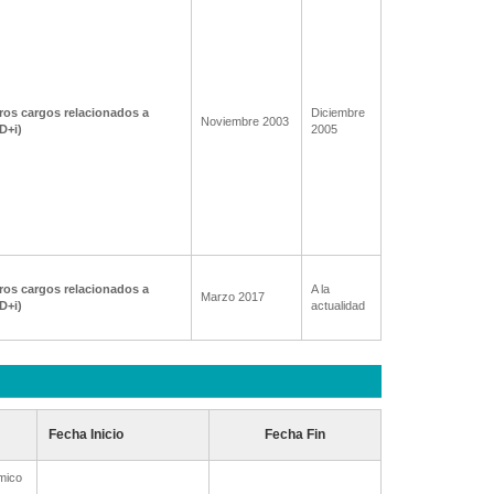
ros cargos relacionados a
Diciembre
Noviembre 2003
+D+i)
2005
ros cargos relacionados a
A la
Marzo 2017
+D+i)
actualidad
Fecha Inicio
Fecha Fin
mico