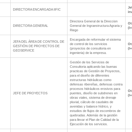
Je
DIRECTORA ENCARGADA IIFIC
in
Directora General de la Direccion
Ot
DIRECTORA GENERAL
General de Ingraestructura Agraria y
(I
Riego
Encargada de reformular el sistema
JEFA DEL ÁREA DE CONTROL DE
de control de los servicios
Ot
GESTIÓN DE PROYECTOS DE
(proyectos de consultoria en
(I
GEOSERVICE
ingenieria) de la empresa.
Gestión de los Servicios de
Consultoria aplicando las buenas
practicas de Gestión de Proyectos,
para el diseño de diferentes
estructuras hidráulicas como
defensas ribereñas, defensas contra
procesos hidráulicos erosivos para
Ot
JEFE DE PROYECTOS
puentes, diseño de subdrenes en
(I
obras viales, sistema de drenaje
pluvial, cálculo de caudales de
avenidas y balance hídrico, y
estudios de flujos de escombros de
quebradas. Además de la gestión
para llevar el Plan de Calidad de la
Ejecución de los servicios.